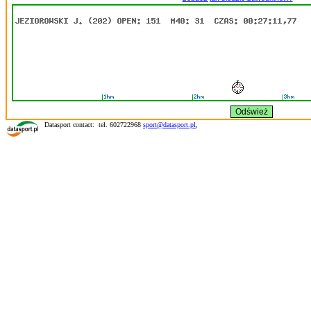
Datasport contact: tel. 602722968
sport@datasport.pl
,