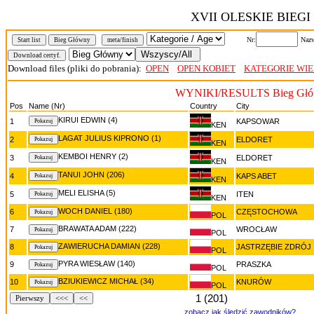
XVII OLESKIE BIEGI
Nr:
Nazw
Start list
Bieg Główny
meta/finish
Download files (pliki do pobrania):
OPEN
OPEN KOBIET
KATEGORIE WI
WYNIKI/RESULTS Bieg Gł
Pos
Name (Nr)
Country
City
KIRUI EDWIN (4)
1
KAPSOWAR
KEN
LAGAT JULIUS KIPRONO (1)
2
ELDORET
KEN
KEMBOI HENRY (2)
3
ELDORET
KEN
TANUI JOHN (206)
4
KAPS ABET
KEN
MELI ELISHA (5)
5
ITEN
KEN
WOCH DANIEL (180)
6
CZĘSTOCHOWA
POL
BRAWATA ADAM (222)
7
WROCŁAW
POL
ZAWIERUCHA DAMIAN (228)
8
JASTRZĘBIE ZDRÓJ
POL
PYRA WIESŁAW (140)
9
PRASZKA
POL
BZIUKIEWICZ MICHAŁ (34)
10
KNURÓW
POL
1 (201)
Pierwszy
<<<
<<
zobacz jak śledzić zawodników?