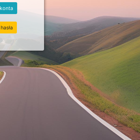
konta
hasła