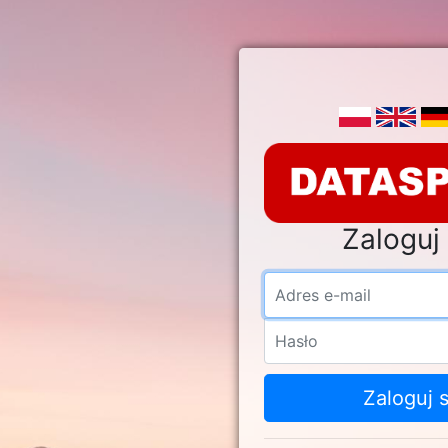
Zaloguj 
Adre
Hasł
Zaloguj s