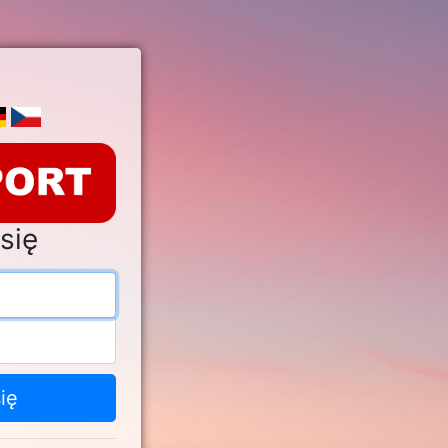
się
s e-mail
o
ię