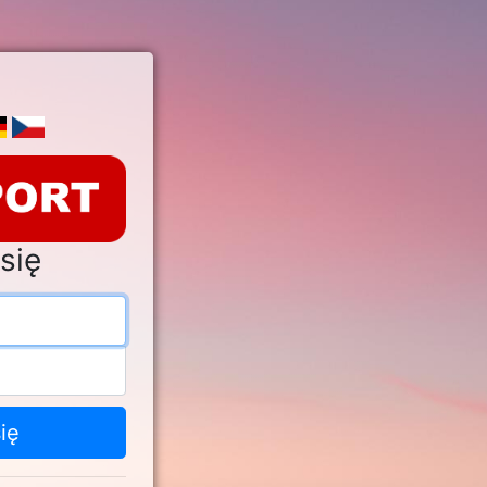
się
s e-mail
o
ię