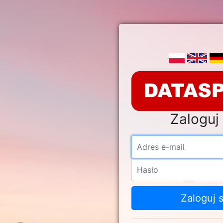
Zaloguj 
Adre
Hasł
Zaloguj s