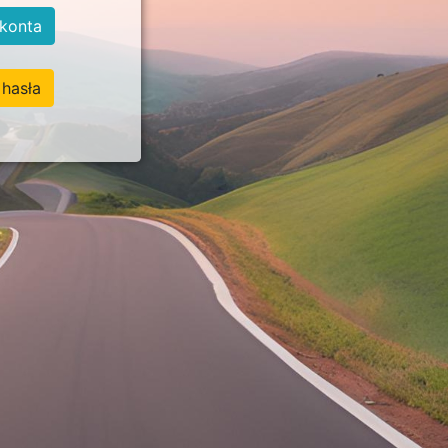
konta
hasła