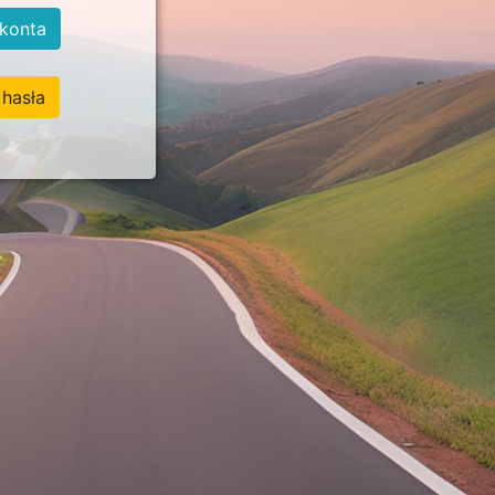
konta
hasła