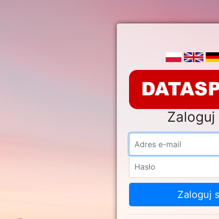
Zaloguj 
Adre
Hasł
Zaloguj s