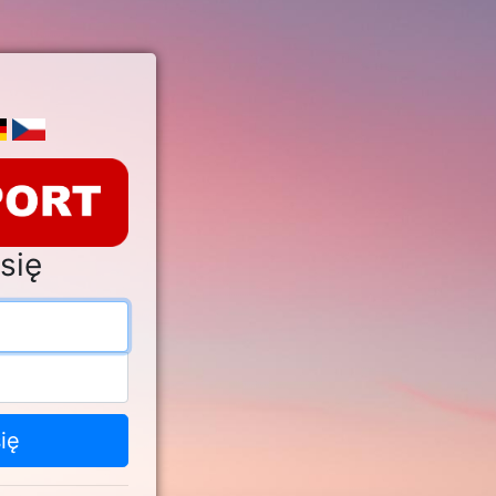
się
s e-mail
o
ię