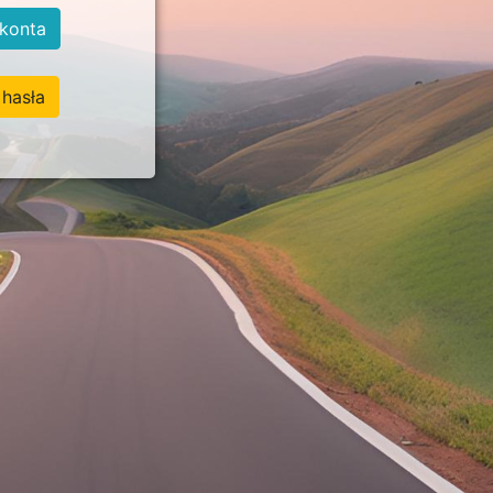
konta
hasła