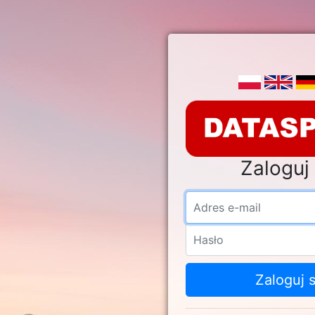
Zaloguj 
Adre
Hasł
Zaloguj s