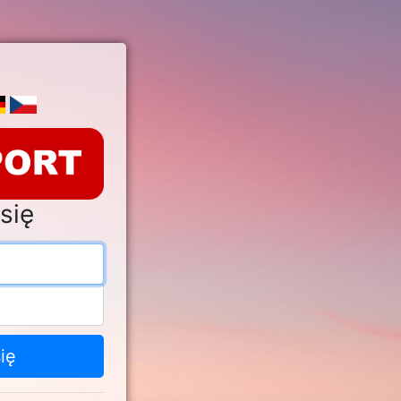
się
s e-mail
o
ię