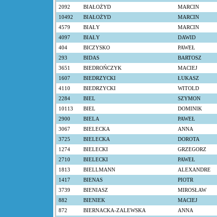
2092
BIAŁOŻYD
MARCIN
10492
BIAŁOŻYD
MARCIN
4579
BIAŁY
MARCIN
4097
BIAŁY
DAWID
404
BICZYSKO
PAWEŁ
293
BIDAS
BARTOSZ
3651
BIEDROŃCZYK
MACIEJ
1607
BIEDRZYCKI
ŁUKASZ
4110
BIEDRZYCKI
WITOLD
2284
BIEL
SZYMON
10113
BIEL
DOMINIK
2900
BIELA
PAWEŁ
3067
BIELECKA
ANNA
3725
BIELECKA
DOROTA
1274
BIELECKI
GRZEGORZ
2710
BIELECKI
PAWEŁ
1813
BIELLMANN
ALEXANDRE
1417
BIENAS
PIOTR
3739
BIENIASZ
MIROSŁAW
882
BIENIEK
MACIEJ
872
BIERNACKA-ZALEWSKA
ANNA