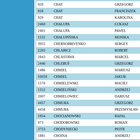
920
CHAT
GRZEGORZ
928
CHAT
FRANCISZEK
929
CHAT
KAROLINA
2460
CHAŁUPA
ŁUKASZ
2461
CHAŁUPA
PAWEŁ
1532
CHAŁUPIŃSKA
MONIKA
3955
CHERNOBRIVENKO
SERGEY
2205
CHLABICZ
ROBERT
2843
CHLASTAWA
MARCEL
2446
CHLEBUŚ
GRZEGORZ
1486
CHMIEL
MARIUSZ
10059
CHMIEL
JAKUB
1570
CHMIELEWSKI
MACIEJ
1312
CHMIELIŃSKI
ANDRZEJ
2007
CHMIELOWIEC
DARIUSZ
4457
CHMURA
GRZEGORZ
4458
CHMURA
PRZEMYSŁAW
1854
CHOCIANOWSKI
RAFAL
973
CHODOROWSKI
ROMAN
3753
CHODYNIECKI
PIOTR
1881
CHOINA
ANDRZEJ