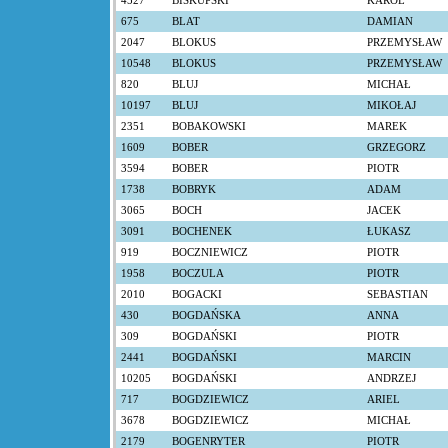
4527
BISKUPSKI
KAROL
675
BLAT
DAMIAN
2047
BLOKUS
PRZEMYSŁAW
10548
BLOKUS
PRZEMYSŁAW
820
BLUJ
MICHAŁ
10197
BLUJ
MIKOŁAJ
2351
BOBAKOWSKI
MAREK
1609
BOBER
GRZEGORZ
3594
BOBER
PIOTR
1738
BOBRYK
ADAM
3065
BOCH
JACEK
3091
BOCHENEK
ŁUKASZ
919
BOCZNIEWICZ
PIOTR
1958
BOCZULA
PIOTR
2010
BOGACKI
SEBASTIAN
430
BOGDAŃSKA
ANNA
309
BOGDAŃSKI
PIOTR
2441
BOGDAŃSKI
MARCIN
10205
BOGDAŃSKI
ANDRZEJ
717
BOGDZIEWICZ
ARIEL
3678
BOGDZIEWICZ
MICHAŁ
2179
BOGENRYTER
PIOTR