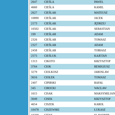
2647
CIEŚLA
PAWEŁ
4660
CIEŚLA
KAMIL
2627
CIEŚLAK
MATEUSZ
10890
CIEŚLAK
JACEK
2173
CIEŚLAK
JĘDRZEJ
10502
CIEŚLAK
SEBASTIAN
199
CIEŚLAR
ADAM
2326
CIEŚLAR
TOMASZ
2327
CIEŚLAR
ADAM
2458
CIEŚLAR
TOBIASZ
2575
CIEŚLUK
KAJETAN
1313
CIKOTO
KRZYSZTOF
3764
CIOK
REMIGIUSZ
3279
CIOLKOSZ
JAROSLAW
3616
CIOŁEK
TOMASZ
2407
CIPIRSKI
RAFAŁ
345
CIROCKI
WACŁAW
1615
CISAK
MAKSYMILIAN
3049
CISEK
KRZYSZTOF
4654
CISZEK
KAROL
10478
CISZEWSKI
ŁUKASZ