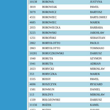
10138
BOROWA
JUSTYNA
3819
BOROWIAK
PAWEŁ
3079
BOROWICZ
BARTOSZ
4551
BOROWIEC
BARTŁOMIEJ
4685
BOROWIEC
MAREK
2055
BOROWIECKA
BARBARA
3225
BOROWSKI
JAROSŁAW
1251
BOROŃSKI
SEBASTIAN
2862
BORTOLOTTO
PAOLO
2863
BORTOLOTTO
TOMMASO
10281
BORUCZKOWSKI
DARIUSZ
1940
BORUTA
SZYMON
1941
BORUTA
ADRIAN
2023
BORYCKI
MIROSŁAW
353
BORYCZKA
MAREK
3335
BOSSY
PAWEŁ
4696
BOSZCZYK
RYSZARD
1581
BOWKUN
DANIEL
113
BOŁDYS
MIROSŁAW
1339
BOŁOZOWSKI
DARIUSZ
11156
BOŻEK
KAMIL