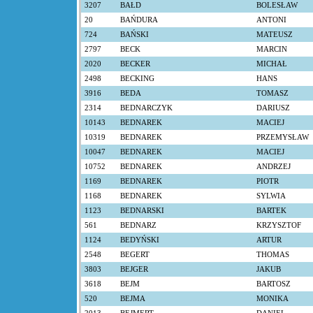
3207
BAŁD
BOLESŁAW
20
BAŃDURA
ANTONI
724
BAŃSKI
MATEUSZ
2797
BECK
MARCIN
2020
BECKER
MICHAŁ
2498
BECKING
HANS
3916
BEDA
TOMASZ
2314
BEDNARCZYK
DARIUSZ
10143
BEDNAREK
MACIEJ
10319
BEDNAREK
PRZEMYSŁAW
10047
BEDNAREK
MACIEJ
10752
BEDNAREK
ANDRZEJ
1169
BEDNAREK
PIOTR
1168
BEDNAREK
SYLWIA
1123
BEDNARSKI
BARTEK
561
BEDNARZ
KRZYSZTOF
1124
BEDYŃSKI
ARTUR
2548
BEGERT
THOMAS
3803
BEJGER
JAKUB
3618
BEJM
BARTOSZ
520
BEJMA
MONIKA