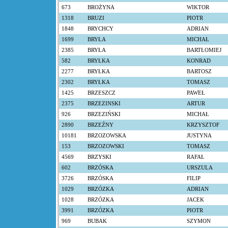
673
BROŻYNA
WIKTOR
1318
BRUZI
PIOTR
1848
BRYCHCY
ADRIAN
1699
BRYŁA
MICHAŁ
2385
BRYŁA
BARTŁOMIEJ
582
BRYŁKA
KONRAD
2277
BRYŁKA
BARTOSZ
2302
BRYŁKA
TOMASZ
1425
BRZESZCZ
PAWEŁ
2375
BRZEZINSKI
ARTUR
926
BRZEZIŃSKI
MICHAŁ
2890
BRZEŹNY
KRZYSZTOF
10181
BRZOZOWSKA
JUSTYNA
153
BRZOZOWSKI
TOMASZ
4569
BRZYSKI
RAFAŁ
602
BRZÓSKA
URSZULA
3726
BRZÓSKA
FILIP
1029
BRZÓZKA
ADRIAN
1028
BRZÓZKA
JACEK
3991
BRZÓZKA
PIOTR
969
BUBAK
SZYMON