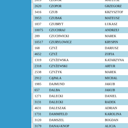
2619
CZOPOR
MATEUSZ
2620
CZOPOR
GRZEGORZ
3416
CZUB
KRZYSZTOF
3953
CZUBAK
MATEUSZ
1837
CZUBRYT
ŁUKASZ
10075
CZUCHRAJ
ANDRZEJ
289
CZUCHWICKI
MAREK
10517
CZURYŁOWICZ
KRYSPIN
168
CZYŻ
DARIUSZ
4652
CZYŻ
ZOFIA
1319
CZYŻEWSKA
KATARZYNA
2318
CZYŻEWSKI
ARTUR
2538
CZYŻYK
MAREK
2912
CĄPAŁA
MICHAŁ
1985
DAJMUND
JAKUB
657
DALBA
JAKUB
1271
DALECKI
DANIEL
3131
DALECKI
RADEK
4631
DALESZAK
ADRIAN
1731
DAMMFELD
KAROLINA
3120
DAMSZEL
BOGDAN
3179
DANAJ-KNOP
ALICJA