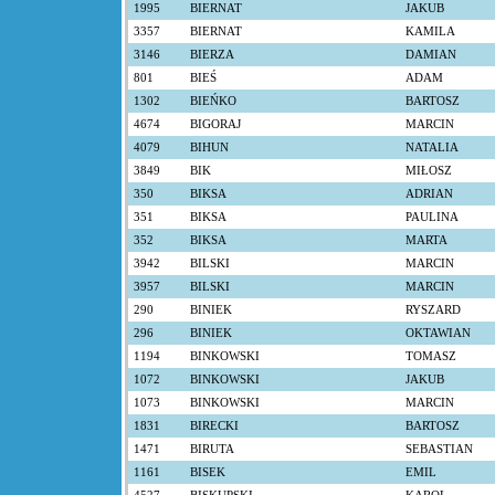
1995
BIERNAT
JAKUB
3357
BIERNAT
KAMILA
3146
BIERZA
DAMIAN
801
BIEŚ
ADAM
1302
BIEŃKO
BARTOSZ
4674
BIGORAJ
MARCIN
4079
BIHUN
NATALIA
3849
BIK
MIŁOSZ
350
BIKSA
ADRIAN
351
BIKSA
PAULINA
352
BIKSA
MARTA
3942
BILSKI
MARCIN
3957
BILSKI
MARCIN
290
BINIEK
RYSZARD
296
BINIEK
OKTAWIAN
1194
BINKOWSKI
TOMASZ
1072
BINKOWSKI
JAKUB
1073
BINKOWSKI
MARCIN
1831
BIRECKI
BARTOSZ
1471
BIRUTA
SEBASTIAN
1161
BISEK
EMIL