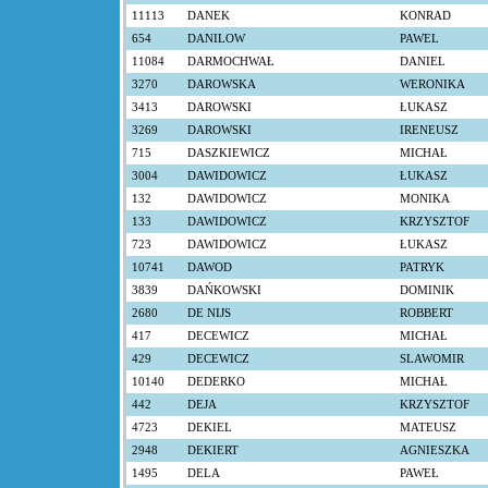
11113
DANEK
KONRAD
654
DANILOW
PAWEL
11084
DARMOCHWAŁ
DANIEL
3270
DAROWSKA
WERONIKA
3413
DAROWSKI
ŁUKASZ
3269
DAROWSKI
IRENEUSZ
715
DASZKIEWICZ
MICHAŁ
3004
DAWIDOWICZ
ŁUKASZ
132
DAWIDOWICZ
MONIKA
133
DAWIDOWICZ
KRZYSZTOF
723
DAWIDOWICZ
ŁUKASZ
10741
DAWOD
PATRYK
3839
DAŃKOWSKI
DOMINIK
2680
DE NIJS
ROBBERT
417
DECEWICZ
MICHAŁ
429
DECEWICZ
SLAWOMIR
10140
DEDERKO
MICHAŁ
442
DEJA
KRZYSZTOF
4723
DEKIEL
MATEUSZ
2948
DEKIERT
AGNIESZKA
1495
DELA
PAWEŁ