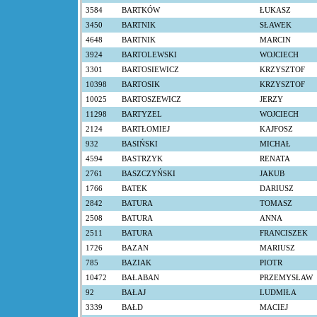
3584
BARTKÓW
ŁUKASZ
3450
BARTNIK
SŁAWEK
4648
BARTNIK
MARCIN
3924
BARTOLEWSKI
WOJCIECH
3301
BARTOSIEWICZ
KRZYSZTOF
10398
BARTOSIK
KRZYSZTOF
10025
BARTOSZEWICZ
JERZY
11298
BARTYZEL
WOJCIECH
2124
BARTŁOMIEJ
KAJFOSZ
932
BASIŃSKI
MICHAŁ
4594
BASTRZYK
RENATA
2761
BASZCZYŃSKI
JAKUB
1766
BATEK
DARIUSZ
2842
BATURA
TOMASZ
2508
BATURA
ANNA
2511
BATURA
FRANCISZEK
1726
BAZAN
MARIUSZ
785
BAZIAK
PIOTR
10472
BAŁABAN
PRZEMYSŁAW
92
BAŁAJ
LUDMIŁA
3339
BAŁD
MACIEJ