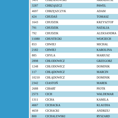
3491
CHRZANOWSKI
ARKADIUSZ
3287
CHRZĄSZCZ
PAWEŁ
4697
CHRZĘSZCZYK
ADAM
424
CHUDAŚ
TOMASZ
1643
CHUDZIK
KRZYSZTOF
791
CHUDZIK
NATALIA
792
CHUDZIK
ALEKSANDRA
11080
CHUSTECKI
WOJCIECH
853
CHWIEJ
MICHAŁ
2182
CHWIEJ
KAROLINA
885
CHYŁA
MARIUSZ
2898
CHŁODOWICZ
GRZEGORZ
1248
CHŁODOWICZ
DOMINIK
117
CHŁĄDOWICZ
MARCIN
10210
CHŁĄDOWICZ
DOMINIK
2342
CIASTOŃ
MAREK
2688
CIBART
PIOTR
2573
CICH
WALDEMAR
1311
CICHA
KAMILA
4667
CICHACKA
KLAUDIA
4659
CICHACKI
ANDRZEJ
800
CICHALEWSKI
RYSZARD