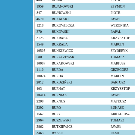
488
BUJAK
PIOTR
1959
BUJANOWSKI
SZYMON
847
BUJNOWSKI
PIOTR
4670
BUKALSKI
PAWEL
1218
BUKOWIECKA
WERONIKA
270
BUKOWSKI
RAFAŁ
3125
BUKRABA
KRZYSZTOF
1549
BUKRABA
MARCIN
10505
BUNKIEWICZ
FRYDERYK
580
BURACZEWSKI
TOMASZ
10087
BURAKOWSKI
MARIUSZ
1110
BURDA
GRZEGORZ
10024
BURDA
MARCIN
2812
BURDZIŃSKI
BARTOSZ
403
BURNAT
KRZYSZTOF
10414
BURNIAK
PAWEŁ
2298
BURNUS
MATEUSZ
2292
BURO
ŁUKASZ
1567
BURY
ARKADIUSZ
2964
BUSZEWSKI
TOMASZ
3862
BUTKIEWICZ
PAWEŁ
3463
BYBER
REMI