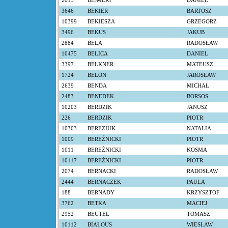
2013
BEJMERT
DANIEL
3646
BEKIER
BARTOSZ
10399
BEKIESZA
GRZEGORZ
3496
BEKUS
JAKUB
2884
BELA
RADOSŁAW
10475
BELICA
DANIEL
3397
BELKNER
MATEUSZ
1724
BELON
JAROSŁAW
2639
BENDA
MICHAŁ
2483
BENEDEK
BORSOS
10203
BERDZIK
JANUSZ
226
BERDZIK
PIOTR
10303
BEREZIUK
NATALIA
1009
BEREŹNICKI
PIOTR
1011
BEREŹNICKI
KOSMA
10117
BEREŹNICKI
PIOTR
2074
BERNACKI
RADOSŁAW
2444
BERNACZEK
PAULA
188
BERNADY
KRZYSZTOF
3762
BETKA
MACIEJ
2952
BEUTEL
TOMASZ
10112
BIAŁOUS
WIESŁAW