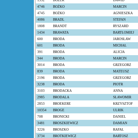
1352
BOŻEK
DAWID
4746
BOŻKO
MARCIN
4745
BOŻKO
AGNIESZKA
4086
BRADL
STEFAN
1808
BRANDT
RYSZARD
1434
BRAWATA
BARTŁOMIEJ
600
BRODA
JAROSŁAW
601
BRODA
MICHAŁ
391
BRODA
ALICJA
344
BRODA
MARCIN
3014
BRODA
GRZEGORZ
839
BRODA
MATEUSZ
2196
BRODA
GRZEGORZ
3238
BRODA
PIOTR
3103
BRODACKA
ANNA
2985
BRODALA
SŁAWOMIR
2853
BROEKERE
KRZYSZTOF
10354
BROGE
ULRIK
708
BRONICKI
DANIEL
3481
BROSZKIEWICZ
DAMIAN
3226
BROSZKO
RAFAŁ
3734
BROTKIEWICZ
BARTOSZ