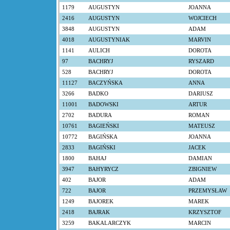
1179
AUGUSTYN
JOANNA
2416
AUGUSTYN
WOJCIECH
3848
AUGUSTYN
ADAM
4018
AUGUSTYNIAK
MARVIN
1141
AULICH
DOROTA
97
BACHRYJ
RYSZARD
528
BACHRYJ
DOROTA
11127
BACZYŃSKA
ANNA
3266
BADKO
DARIUSZ
11001
BADOWSKI
ARTUR
2702
BADURA
ROMAN
10761
BAGIEŃSKI
MATEUSZ
10772
BAGIŃSKA
JOANNA
2833
BAGIŃSKI
JACEK
1800
BAHAJ
DAMIAN
3947
BAHYRYCZ
ZBIGNIEW
402
BAJOR
ADAM
722
BAJOR
PRZEMYSŁAW
1249
BAJOREK
MAREK
2418
BAJRAK
KRZYSZTOF
3259
BAKALARCZYK
MARCIN