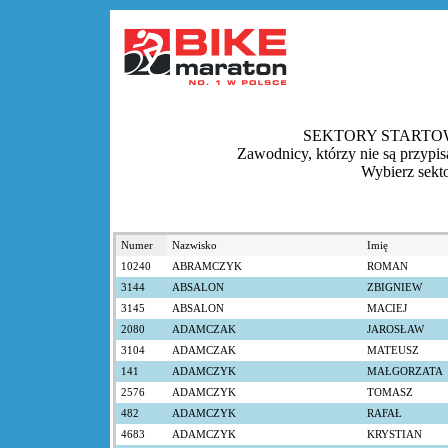
SEKTORY STARTOW
Zawodnicy, którzy nie są przypisa
Wybierz sekt
Numer
Nazwisko
Imię
10240
ABRAMCZYK
ROMAN
3144
ABSALON
ZBIGNIEW
3145
ABSALON
MACIEJ
2080
ADAMCZAK
JAROSŁAW
3104
ADAMCZAK
MATEUSZ
141
ADAMCZYK
MAŁGORZATA
2576
ADAMCZYK
TOMASZ
482
ADAMCZYK
RAFAŁ
4683
ADAMCZYK
KRYSTIAN