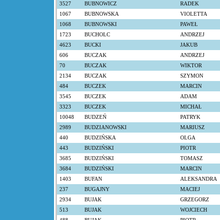
3527
BUBNOWICZ
RADEK
1067
BUBNOWSKA
VIOLETTA
1068
BUBNOWSKI
PAWEŁ
1723
BUCHOLC
ANDRZEJ
4623
BUCKI
JAKUB
606
BUCZAK
ANDRZEJ
70
BUCZAK
WIKTOR
2134
BUCZAK
SZYMON
484
BUCZEK
MARCIN
3545
BUCZEK
ADAM
3323
BUCZEK
MICHAŁ
10048
BUDZEŃ
PATRYK
2989
BUDZIANOWSKI
MARIUSZ
440
BUDZIŃSKA
OLGA
443
BUDZIŃSKI
PIOTR
3685
BUDZIŃSKI
TOMASZ
3684
BUDZIŃSKI
MARCIN
1403
BUFAN
ALEKSANDRA
237
BUGAJNY
MACIEJ
2934
BUJAK
GRZEGORZ
513
BUJAK
WOJCIECH