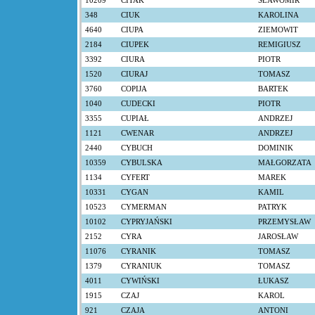
10209
CITAK
SŁAWOMIR
348
CIUK
KAROLINA
4640
CIUPA
ZIEMOWIT
2184
CIUPEK
REMIGIUSZ
3392
CIURA
PIOTR
1520
CIURAJ
TOMASZ
3760
COPIJA
BARTEK
1040
CUDECKI
PIOTR
3355
CUPIAŁ
ANDRZEJ
1121
CWENAR
ANDRZEJ
2440
CYBUCH
DOMINIK
10359
CYBULSKA
MAŁGORZATA
1134
CYFERT
MAREK
10331
CYGAN
KAMIL
10523
CYMERMAN
PATRYK
10102
CYPRYJAŃSKI
PRZEMYSŁAW
2152
CYRA
JAROSŁAW
11076
CYRANIK
TOMASZ
1379
CYRANIUK
TOMASZ
4011
CYWIŃSKI
ŁUKASZ
1915
CZAJ
KAROL
921
CZAJA
ANTONI