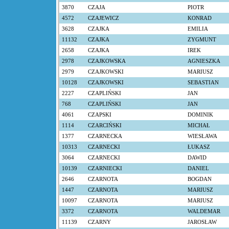
3870
CZAJA
PIOTR
4572
CZAJEWICZ
KONRAD
3628
CZAJKA
EMILIA
11132
CZAJKA
ZYGMUNT
2658
CZAJKA
IREK
2978
CZAJKOWSKA
AGNIESZKA
2979
CZAJKOWSKI
MARIUSZ
10128
CZAJKOWSKI
SEBASTIAN
2227
CZAPLIŃSKI
JAN
768
CZAPLIŃSKI
JAN
4061
CZAPSKI
DOMINIK
1114
CZARCIŃSKI
MICHAŁ
1377
CZARNECKA
WIESŁAWA
10313
CZARNECKI
ŁUKASZ
3064
CZARNECKI
DAWID
10139
CZARNIECKI
DANIEL
2646
CZARNOTA
BOGDAN
1447
CZARNOTA
MARIUSZ
10097
CZARNOTA
MARIUSZ
3372
CZARNOTA
WALDEMAR
11139
CZARNY
JAROSŁAW