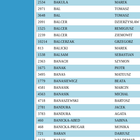
2534
BAKUŁA
MAREK
2971
BAL
TOMASZ
3648
BAL
TOMASZ
2091
BALCER
DZIERŻYSŁAW
1525
BALCER
REMIGIUSZ
2239
BALCER
ZIEMOWIT
10214
BALCERZAK
GRZEGORZ
813
BALICKI
MAREK
1538
BALSAM
SEBASTIAN
2363
BANACH
SZYMON
1675
BANAK
PIOTR
3495
BANAS
MATEUSZ
1779
BANASIEWICZ
BEATA
4581
BANASIK
MARCIN
4563
BANASIK
MICHAŁ
4718
BANASZEWSKI
BARTOSZ
2781
BANDURA
JACEK
3783
BANDURA
AGATA
460
BANICKA-ABED
SABINA
468
BANICKA-PRUGAR
MONIKA
721
BARAN
DARIUSZ