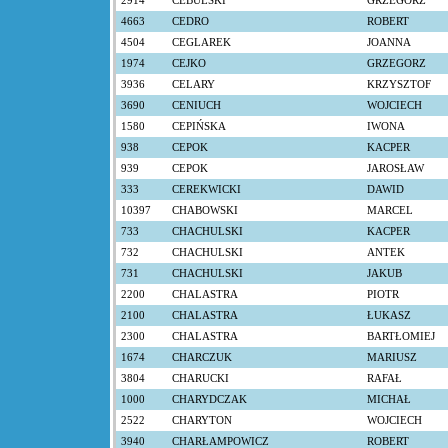
2914
CEBULSKI
GRZEGORZ
4663
CEDRO
ROBERT
4504
CEGLAREK
JOANNA
1974
CEJKO
GRZEGORZ
3936
CELARY
KRZYSZTOF
3690
CENIUCH
WOJCIECH
1580
CEPIŃSKA
IWONA
938
CEPOK
KACPER
939
CEPOK
JAROSŁAW
333
CEREKWICKI
DAWID
10397
CHABOWSKI
MARCEL
733
CHACHULSKI
KACPER
732
CHACHULSKI
ANTEK
731
CHACHULSKI
JAKUB
2200
CHALASTRA
PIOTR
2100
CHALASTRA
ŁUKASZ
2300
CHALASTRA
BARTŁOMIEJ
1674
CHARCZUK
MARIUSZ
3804
CHARUCKI
RAFAŁ
1000
CHARYDCZAK
MICHAŁ
2522
CHARYTON
WOJCIECH
3940
CHARŁAMPOWICZ
ROBERT