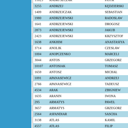
11025
ANDRYSZCZAK
PIOTR
3255
ANDRZEJ
KĘDZIERSKI
1409
ANDRZEJCZAK
SEBASTIAN
1980
ANDRZEJEWSKI
RADOSŁAW
1641
ANDRZEJEWSKI
DROGOSZ
2873
ANDRZEJEWSKI
JAKUB
2423
ANDRZEJEWSKI
KRZYSZTOF
1638
ANKHIM
ANASTASIYA
3714
ANOLIK
CZESŁAW
1004
ANOPCZENKO
MARCELI
3044
ANTOS
GRZEGORZ
10107
ANTOSIAK
TOMASZ
1659
ANTOSZ
MICHAŁ
1091
APANASEWICZ
ANDRZEJ
2766
APANASEWICZ
TADEUSZ
4534
ARAK
ZBIGNIEW
1635
ARANIN
IWONA
295
ARMATYS
PAWEŁ
3657
ARMATYS
GRZEGORZ
2564
ASFANDIAR
SASCHA
3138
ATLAS
KAMIL
4557
ATŁAS
FILIP