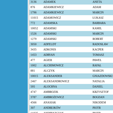
3136
ADAMEK
ANETA
876
ADAMKIEWICZ
ADAM
1796
ADAMKIEWICZ
MARCIN
11015
ADAMOWICZ
ŁUKASZ
772
ADAMSKA
BARBARA
10052
ADAMSKI
KAMIL
1526
ADAMSKI
MARCIN
1279
ADAMSKI
ROBERT
3050
ADFELDT
RADOSŁAW
3435
ADKONIS
KACPER
1453
ADRYAN
TOMASZ
477
AGIER
PAWEŁ
1002
ALCHIMOWICZ
RAFAŁ
881
ALCZYK
MARCIN
10015
ALEKSANDER
GNIAZDOWSKI
2467
ALEKSANDROWICZ
NATALIA
595
ALOCHNA
DANIEL
4747
AMBROZIK
KRZYSZTOF
3787
AMBROŻEWICZ
BOGDAN
4566
ANASIAK
NIKODEM
307
ANDREJKÓW
PIOTR