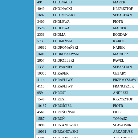
491
CHOJNACKI
MAREK
4049
CHOJNACKI
KRZYSZTOF
1692
CHOJNOWSKI
SEBASTIAN
3400
CHOLEWA
PIOTR
3526
CHOLEWA
MACIEK
2338
CHOMA
BOGDAN
573
CHOMIŃSKI
KAROL
10866
CHOROMAŃSKI
NAREK
1600
CHOROSZEWSKI
MARIUSZ
2857
CHORZELSKI
PAWEŁ
1335
CHOWANIEC
SEBASTIAN
10355
CHRAPEK
CEZARY
4114
CHRAPLIWY
PRZEMYSŁAW
4115
CHRAPLIWY
FRANCISZEK
959
CHROST
ANDRZEJ
1548
CHRUST
KRZYSZTOF
10137
CHRUŚCIEL
PIOTR
4560
CHRUŚCIŃSKI
FILIP
1587
CHRUŃ
TOMASZ
1898
CHRZANOWSKI
SŁAWOMIR
10031
CHRZANOWSKI
ARKADIUSZ