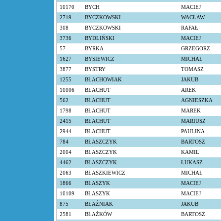
10170
BYCH
MACIEJ
2719
BYCZKOWSKI
WACŁAW
308
BYCZKOWSKI
RAFAŁ
3736
BYDLIŃSKI
MACIEJ
57
BYRKA
GRZEGORZ
1627
BYSIEWICZ
MICHAŁ
3877
BYSTRY
TOMASZ
1255
BŁACHOWIAK
JAKUB
10006
BŁACHUT
AREK
562
BŁACHUT
AGNIESZKA
1798
BŁACHUT
MAREK
2415
BŁACHUT
MARIUSZ
2944
BŁACHUT
PAULINA
784
BŁASZCZYK
BARTOSZ
2004
BŁASZCZYK
KAMIL
4462
BŁASZCZYK
ŁUKASZ
2063
BŁASZKIEWICZ
MICHAŁ
1866
BŁASZYK
MACIEJ
10109
BŁASZYK
MACIEJ
875
BŁAŹNIAK
JAKUB
2581
BŁAŻKÓW
BARTOSZ