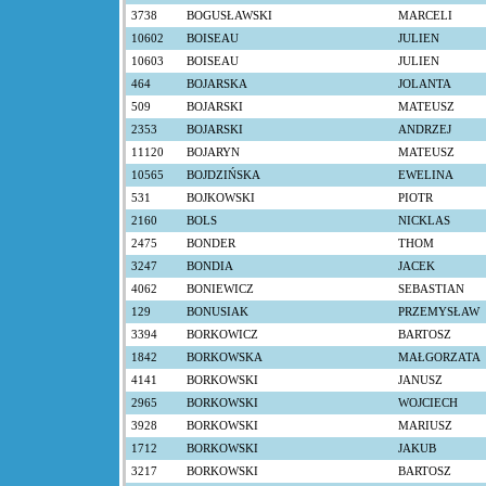
3738
BOGUSŁAWSKI
MARCELI
10602
BOISEAU
JULIEN
10603
BOISEAU
JULIEN
464
BOJARSKA
JOLANTA
509
BOJARSKI
MATEUSZ
2353
BOJARSKI
ANDRZEJ
11120
BOJARYN
MATEUSZ
10565
BOJDZIŃSKA
EWELINA
531
BOJKOWSKI
PIOTR
2160
BOLS
NICKLAS
2475
BONDER
THOM
3247
BONDIA
JACEK
4062
BONIEWICZ
SEBASTIAN
129
BONUSIAK
PRZEMYSŁAW
3394
BORKOWICZ
BARTOSZ
1842
BORKOWSKA
MAŁGORZATA
4141
BORKOWSKI
JANUSZ
2965
BORKOWSKI
WOJCIECH
3928
BORKOWSKI
MARIUSZ
1712
BORKOWSKI
JAKUB
3217
BORKOWSKI
BARTOSZ