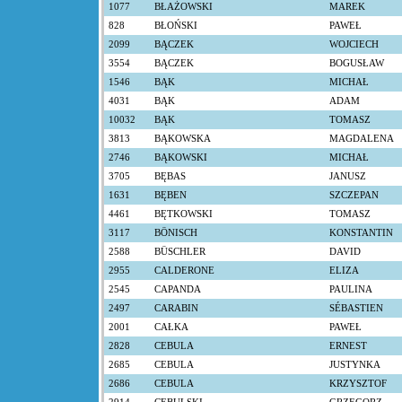
1077
BŁAŻOWSKI
MAREK
828
BŁOŃSKI
PAWEŁ
2099
BĄCZEK
WOJCIECH
3554
BĄCZEK
BOGUSŁAW
1546
BĄK
MICHAŁ
4031
BĄK
ADAM
10032
BĄK
TOMASZ
3813
BĄKOWSKA
MAGDALENA
2746
BĄKOWSKI
MICHAŁ
3705
BĘBAS
JANUSZ
1631
BĘBEN
SZCZEPAN
4461
BĘTKOWSKI
TOMASZ
3117
BÖNISCH
KONSTANTIN
2588
BÜSCHLER
DAVID
2955
CALDERONE
ELIZA
2545
CAPANDA
PAULINA
2497
CARABIN
SÉBASTIEN
2001
CAŁKA
PAWEŁ
2828
CEBULA
ERNEST
2685
CEBULA
JUSTYNKA
2686
CEBULA
KRZYSZTOF