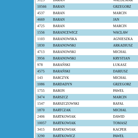
3123
BARAN
WALDEMAR
10566
BARAN
GRZEGORZ
4537
BARAN
MARCIN
4669
BARAN
JAN
4725
BARAN
MARCIN
1556
BARANCEWICZ
WACŁAW
1103
BARANOWSKA
AGNIESZKA
1830
BARANOWSKI
ARKADIUSZ
4713
BARANOWSKI
MICHAŁ
3956
BARANOWSKI
KRYSTIAN
978
BARAŃSKI
ŁUKASZ
4575
BARAŃSKI
DARIUSZ
143
BARCZYK
MICHAŁ
1086
BARDADYN
GRZEGORZ
1755
BARON
PAWEŁ
3474
BARSZCZ
MARCIN
1547
BARSZCZOWSKI
RAFAŁ
1870
BARTCZAK
MICHAŁ
2406
BARTKOWIAK
DAWID
10057
BARTKOWIAK
TOMASZ
3415
BARTKOWIAK
KACPER
3290
BARTKOWICZ
PAWEŁ