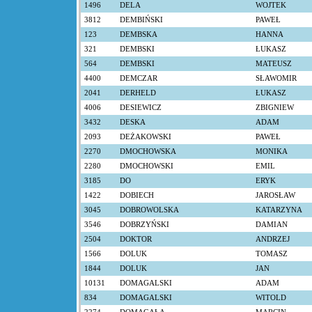
1496
DELA
WOJTEK
3812
DEMBIŃSKI
PAWEŁ
123
DEMBSKA
HANNA
321
DEMBSKI
ŁUKASZ
564
DEMBSKI
MATEUSZ
4400
DEMCZAR
SŁAWOMIR
2041
DERHELD
ŁUKASZ
4006
DESIEWICZ
ZBIGNIEW
3432
DESKA
ADAM
2093
DEŻAKOWSKI
PAWEŁ
2270
DMOCHOWSKA
MONIKA
2280
DMOCHOWSKI
EMIL
3185
DO
ERYK
1422
DOBIECH
JAROSŁAW
3045
DOBROWOLSKA
KATARZYNA
3546
DOBRZYŃSKI
DAMIAN
2504
DOKTOR
ANDRZEJ
1566
DOLUK
TOMASZ
1844
DOLUK
JAN
10131
DOMAGALSKI
ADAM
834
DOMAGALSKI
WITOLD