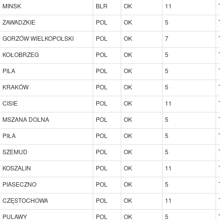
MINSK
BLR
OK
11
ZAWADZKIE
POL
OK
5
GORZÓW WIELKOPOLSKI
POL
OK
7
KOŁOBRZEG
POL
OK
5
PILA
POL
OK
5
KRAKÓW
POL
OK
5
CISIE
POL
OK
11
MSZANA DOLNA
POL
OK
5
PIŁA
POL
OK
5
SZEMUD
POL
OK
5
KOSZALIN
POL
OK
11
PIASECZNO
POL
OK
5
CZĘSTOCHOWA
POL
OK
11
PULAWY
POL
OK
5