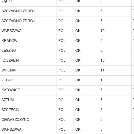
ZĄBKI
POL
OK
8
SZCZAWNO-ZDRÓJ
POL
OK
5
SZCZAWNO-ZDRÓJ
POL
OK
5
WARSZAWA
POL
OK
10
KRAKÓW
POL
OK
5
LESZNO
POL
OK
6
KOSZALIN
POL
OK
10
WRONKI
POL
OK
11
ZEGRZE
POL
OK
10
KATOWICE
POL
OK
5
SZTUM
POL
OK
5
SZCZECIN
POL
OK
5
CHWASZCZYNO
POL
OK
5
WARSZAWA
POL
OK
5