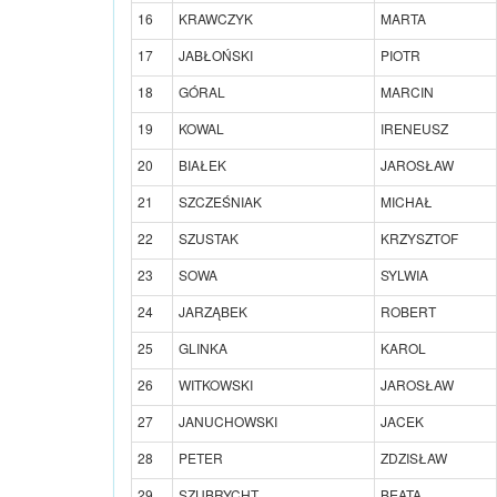
16
KRAWCZYK
MARTA
17
JABŁOŃSKI
PIOTR
18
GÓRAL
MARCIN
19
KOWAL
IRENEUSZ
20
BIAŁEK
JAROSŁAW
21
SZCZEŚNIAK
MICHAŁ
22
SZUSTAK
KRZYSZTOF
23
SOWA
SYLWIA
24
JARZĄBEK
ROBERT
25
GLINKA
KAROL
26
WITKOWSKI
JAROSŁAW
27
JANUCHOWSKI
JACEK
28
PETER
ZDZISŁAW
29
SZUBRYCHT
BEATA