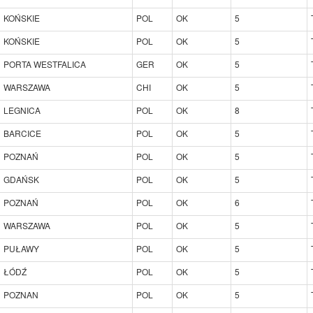
KOŃSKIE
POL
OK
5
KOŃSKIE
POL
OK
5
PORTA WESTFALICA
GER
OK
5
WARSZAWA
CHI
OK
5
LEGNICA
POL
OK
8
BARCICE
POL
OK
5
POZNAŃ
POL
OK
5
GDAŃSK
POL
OK
5
POZNAŃ
POL
OK
6
WARSZAWA
POL
OK
5
PUŁAWY
POL
OK
5
ŁÓDŹ
POL
OK
5
POZNAN
POL
OK
5