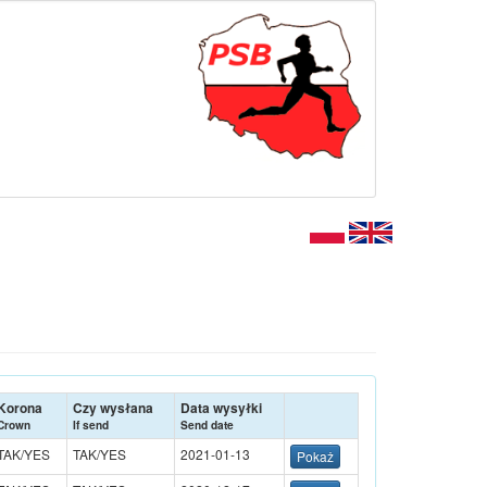
Korona
Czy wysłana
Data wysyłki
Crown
If send
Send date
TAK/YES
TAK/YES
2021-01-13