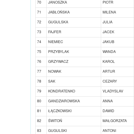
70
JANOSZKA
PIOTR
71
JABŁOŃSKA
MILENA
72
GUGULSKA
JULIA
73
FAJFER
JACEK
74
NIEMIEC
JAKUB
75
PRZYBYLAK
WANDA
76
GRZYWACZ
KAROL
77
NOWAK
ARTUR
78
SAK
CEZARY
79
KONDRATENKO
VLADYSLAV
80
GANDZIAROWSKA
ANNA
81
ŁĄCZKOWSKI
DAWID
82
ŚWITOŃ
MAŁGORZATA
83
GUGULSKI
ANTONI