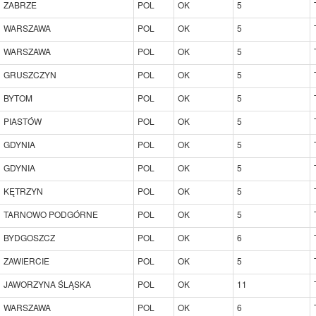
ZABRZE
POL
OK
5
WARSZAWA
POL
OK
5
WARSZAWA
POL
OK
5
GRUSZCZYN
POL
OK
5
BYTOM
POL
OK
5
PIASTÓW
POL
OK
5
GDYNIA
POL
OK
5
GDYNIA
POL
OK
5
KĘTRZYN
POL
OK
5
TARNOWO PODGÓRNE
POL
OK
5
BYDGOSZCZ
POL
OK
6
ZAWIERCIE
POL
OK
5
JAWORZYNA ŚLĄSKA
POL
OK
11
WARSZAWA
POL
OK
6