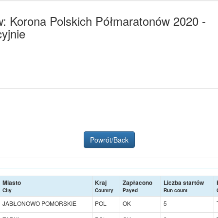
w: Korona Polskich Półmaratonów 2020 -
yjnie
Powrót/Back
Miasto
Kraj
Zapłacono
Liczba startów
City
Country
Payed
Run count
JABŁONOWO POMORSKIE
POL
OK
5