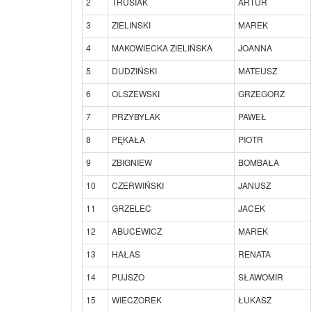
2
TRUSIAK
ARTUR
3
ZIELINSKI
MAREK
4
MAKOWIECKA ZIELIŃSKA
JOANNA
5
DUDZIŃSKI
MATEUSZ
6
OLSZEWSKI
GRZEGORZ
7
PRZYBYLAK
PAWEŁ
8
PĘKAŁA
PIOTR
9
ZBIGNIEW
BOMBAŁA
10
CZERWIŃSKI
JANUSZ
11
GRZELEC
JACEK
12
ABUCEWICZ
MAREK
13
HAŁAS
RENATA
14
PUJSZO
SŁAWOMIR
15
WIECZOREK
ŁUKASZ