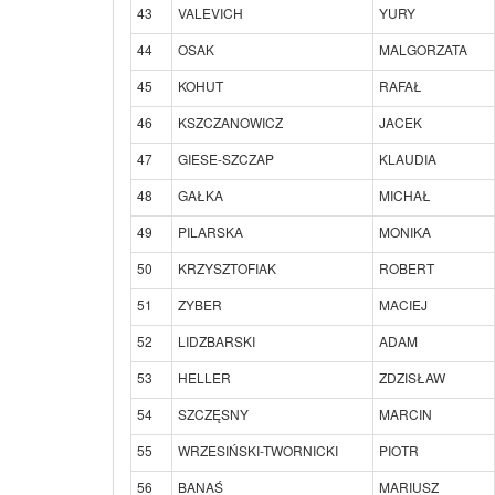
43
VALEVICH
YURY
44
OSAK
MALGORZATA
45
KOHUT
RAFAŁ
46
KSZCZANOWICZ
JACEK
47
GIESE-SZCZAP
KLAUDIA
48
GAŁKA
MICHAŁ
49
PILARSKA
MONIKA
50
KRZYSZTOFIAK
ROBERT
51
ZYBER
MACIEJ
52
LIDZBARSKI
ADAM
53
HELLER
ZDZISŁAW
54
SZCZĘSNY
MARCIN
55
WRZESIŃSKI-TWORNICKI
PIOTR
56
BANAŚ
MARIUSZ