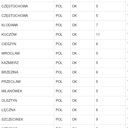
CZĘSTOCHOWA
POL
OK
5
CZĘSTOCHOWA
POL
OK
5
KLODAWA
POL
OK
7
KUCZÓW
POL
OK
11
CIESZYN
POL
OK
6
WROCŁAW
POL
OK
5
KAŹMIERZ
POL
OK
5
BRZEZINA
POL
OK
6
PRZECŁAW
POL
OK
5
MILANÓWEK
POL
OK
5
OLSZTYN
POL
OK
5
ŁĘCZNA
POL
OK
6
SZCZECINEK
POL
OK
9