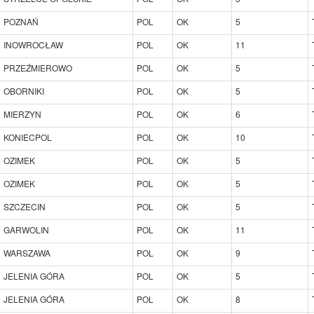
POZNAŃ
POL
OK
5
INOWROCŁAW
POL
OK
11
PRZEŹMIEROWO
POL
OK
5
OBORNIKI
POL
OK
5
MIERZYN
POL
OK
6
KONIECPOL
POL
OK
10
OZIMEK
POL
OK
5
OZIMEK
POL
OK
5
SZCZECIN
POL
OK
5
GARWOLIN
POL
OK
11
WARSZAWA
POL
OK
9
JELENIA GÓRA
POL
OK
5
JELENIA GÓRA
POL
OK
8