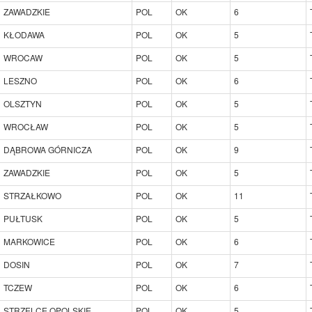
ZAWADZKIE
POL
OK
6
KŁODAWA
POL
OK
5
WROCAW
POL
OK
5
LESZNO
POL
OK
6
OLSZTYN
POL
OK
5
WROCŁAW
POL
OK
5
DĄBROWA GÓRNICZA
POL
OK
9
ZAWADZKIE
POL
OK
5
STRZAŁKOWO
POL
OK
11
PUŁTUSK
POL
OK
5
MARKOWICE
POL
OK
6
DOSIN
POL
OK
7
TCZEW
POL
OK
6
STRZELCE OPOLSKIE
POL
OK
5