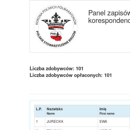
Panel zapisó
korespondenc
Liczba zdobywców: 101
Liczba zdobywców opłaconych: 101
L.P.
Nazwisko
Imię
Name
First name
1
JURECKA
EWA