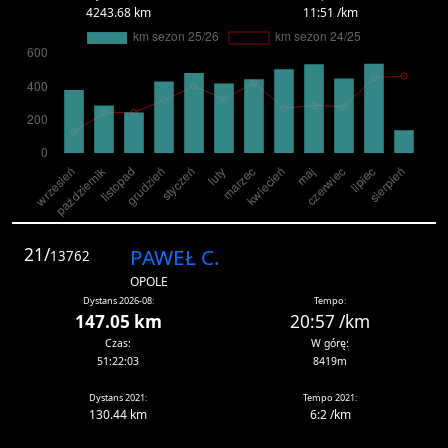
4243.68 km
11:51 /km
21/
PAWEŁ C.
13762
OPOLE
Dystans 2026-08:
Tempo:
147.05 km
20:57 /km
Czas:
W górę:
51:22:03
8419m
Dystans 2021:
Tempo 2021:
130.44 km
6:2 /km