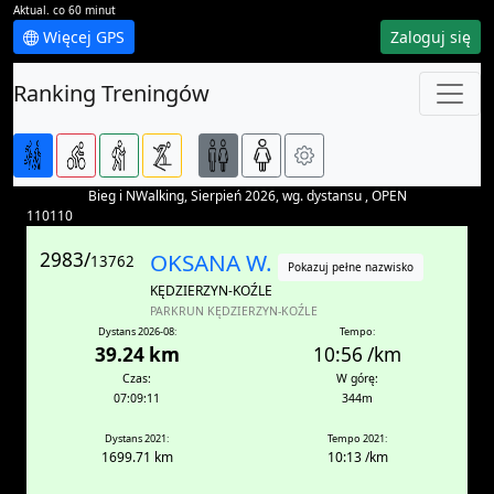
Aktual. co 60 minut
Więcej GPS
Zaloguj się
Ranking Treningów
Bieg i NWalking, Sierpień 2026, wg. dystansu , OPEN
110110
2983/
OKSANA W.
13762
Pokazuj pełne nazwisko
KĘDZIERZYN-KOŹLE
PARKRUN KĘDZIERZYN-KOŹLE
Dystans 2026-08:
Tempo:
39.24 km
10:56 /km
Czas:
W górę:
07:09:11
344m
Dystans 2021:
Tempo 2021:
1699.71 km
10:13 /km