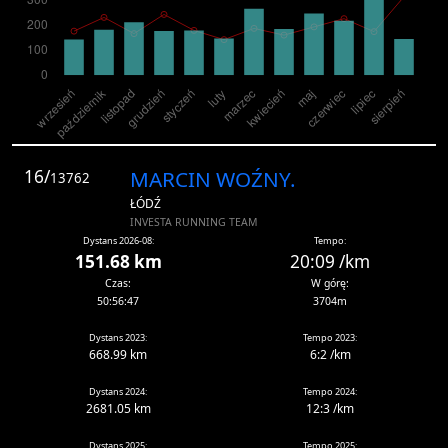
16/
MARCIN WOŹNY.
13762
ŁÓDŹ
INVESTA RUNNING TEAM
Dystans 2026-08:
Tempo:
151.68 km
20:09 /km
Czas:
W górę:
50:56:47
3704m
Dystans 2023:
Tempo 2023:
668.99 km
6:2 /km
Dystans 2024:
Tempo 2024:
2681.05 km
12:3 /km
Dystans 2025:
Tempo 2025: