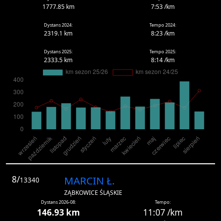
1777.85 km
7:53 /km
Dystans 2024:
Tempo 2024:
2319.1 km
8:23 /km
Dystans 2025:
Tempo 2025:
2333.5 km
8:14 /km
8/
MARCIN Ł.
13340
ZĄBKOWICE ŚLĄSKIE
Dystans 2026-08:
Tempo:
146.93 km
11:07 /km