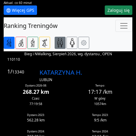
Aktual. co 60 minut
Więcej GPS
Zaloguj się
Ranking Treningów
Bieg i NWalking, Sierpień 2026, wg. dystansu , OPEN
110110
1/
KATARZYNA H.
13340
LUBLIN
Dystans 2026-08:
Tempo:
268.27 km
17:17 /km
Czas:
W górę:
77:19:58
10574m
Dystans 2023:
Tempo 2023:
562.28 km
9:5 /km
Dystans 2024:
Tempo 2024: