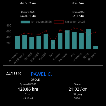
4455.82 km
8:26 /km
Dystans 2025:
Tempo 2025:
6420.51 km
5:51 /km
23/
PAWEŁ C.
13340
OPOLE
Dystans 2026-08:
Tempo:
128.86 km
21:02 /km
Czas:
W górę:
45:11:46
7054m