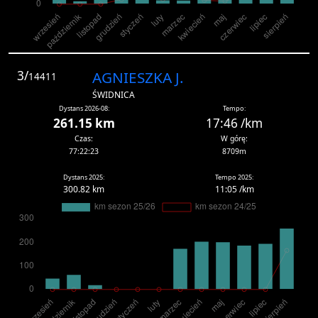
3/
AGNIESZKA J.
14411
ŚWIDNICA
Dystans 2026-08:
Tempo:
261.15 km
17:46 /km
Czas:
W górę:
77:22:23
8709m
Dystans 2025:
Tempo 2025:
300.82 km
11:05 /km