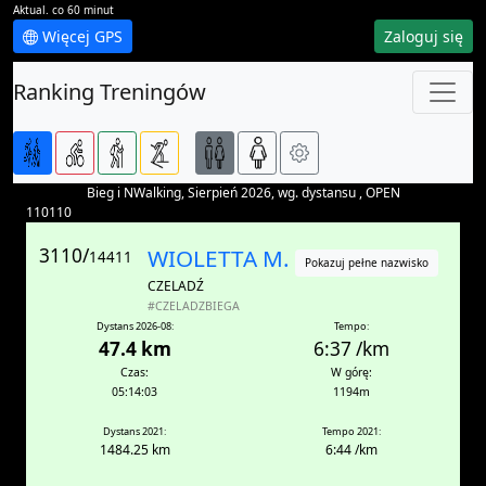
Aktual. co 60 minut
Więcej GPS
Zaloguj się
Ranking Treningów
Bieg i NWalking, Sierpień 2026, wg. dystansu , OPEN
110110
3110/
WIOLETTA M.
14411
Pokazuj pełne nazwisko
CZELADŹ
#CZELADZBIEGA
Dystans 2026-08:
Tempo:
47.4 km
6:37 /km
Czas:
W górę:
05:14:03
1194m
Dystans 2021:
Tempo 2021:
1484.25 km
6:44 /km