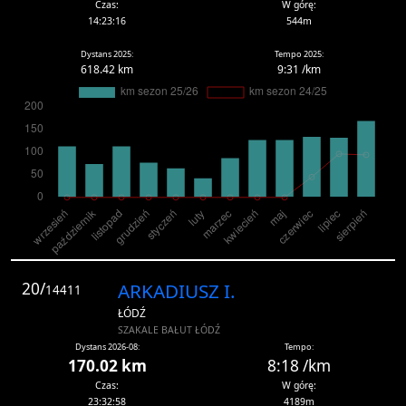
Czas:
W górę:
14:23:16
544m
Dystans 2025:
Tempo 2025:
618.42 km
9:31 /km
20/
ARKADIUSZ I.
14411
ŁÓDŹ
SZAKALE BAŁUT ŁÓDŹ
Dystans 2026-08:
Tempo:
170.02 km
8:18 /km
Czas:
W górę:
23:32:58
4189m