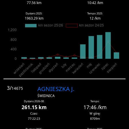
77.56 km
10:42 /km
Dystans 2025:
Tempo 2025:
1963.29 km
12 /km
3/
AGNIESZKA J.
14675
ŚWIDNICA
Dystans 2026-08:
Tempo:
261.15 km
17:46 /km
Czas:
W górę:
77:22:23
8709m