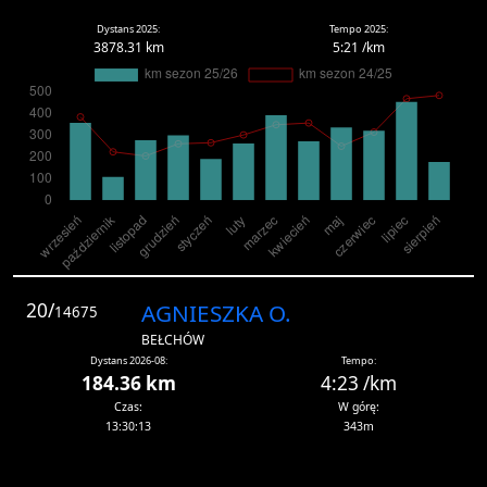
Dystans 2025:
Tempo 2025:
3878.31 km
5:21 /km
20/
AGNIESZKA O.
14675
BEŁCHÓW
Dystans 2026-08:
Tempo:
184.36 km
4:23 /km
Czas:
W górę:
13:30:13
343m