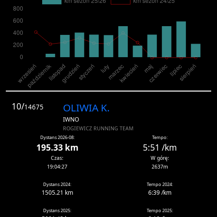
10/
OLIWIA K.
14675
IWNO
ROGIEWICZ RUNNING TEAM
Dystans 2026-08:
Tempo:
195.33 km
5:51 /km
Czas:
W górę:
19:04:27
2637m
Dystans 2024:
Tempo 2024:
1505.21 km
6:39 /km
Dystans 2025:
Tempo 2025: