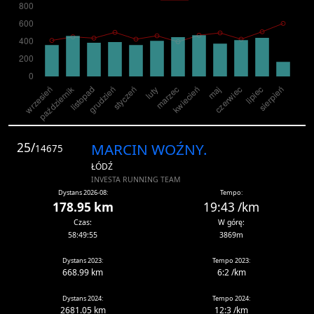
25/
MARCIN WOŹNY.
14675
ŁÓDŹ
INVESTA RUNNING TEAM
Dystans 2026-08:
Tempo:
178.95 km
19:43 /km
Czas:
W górę:
58:49:55
3869m
Dystans 2023:
Tempo 2023:
668.99 km
6:2 /km
Dystans 2024:
Tempo 2024:
2681.05 km
12:3 /km