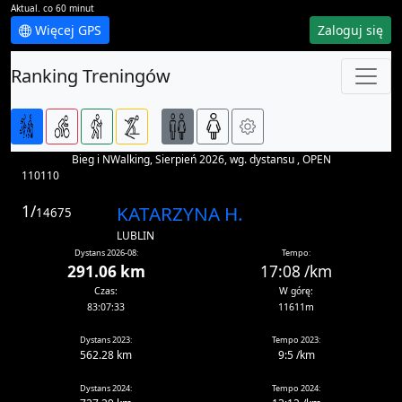
Aktual. co 60 minut
Więcej GPS
Zaloguj się
Ranking Treningów
Bieg i NWalking, Sierpień 2026, wg. dystansu , OPEN
110110
1/
KATARZYNA H.
14675
LUBLIN
Dystans 2026-08:
Tempo:
291.06 km
17:08 /km
Czas:
W górę:
83:07:33
11611m
Dystans 2023:
Tempo 2023:
562.28 km
9:5 /km
Dystans 2024:
Tempo 2024: