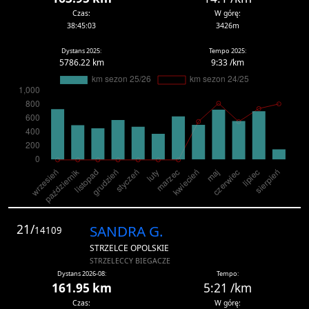
Czas:
W górę:
38:45:03
3426m
Dystans 2025:
Tempo 2025:
5786.22 km
9:33 /km
21/
SANDRA G.
14109
STRZELCE OPOLSKIE
STRZELECCY BIEGACZE
Dystans 2026-08:
Tempo:
161.95 km
5:21 /km
Czas:
W górę: