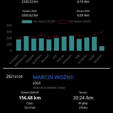
2330.53 km
6:19 /km
Dystans 2025:
Tempo 2025:
5505.62 km
6:39 /km
26/
MARCIN WOŹNY.
14109
ŁÓDŹ
INVESTA RUNNING TEAM
Dystans 2026-08:
Tempo:
156.68 km
20:24 /km
Czas:
W górę:
53:17:04
3753m