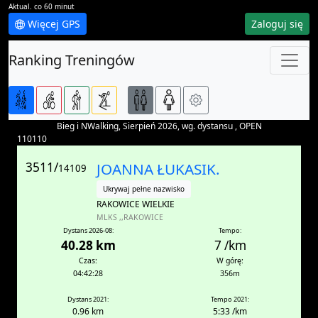
Aktual. co 60 minut
Więcej GPS
Zaloguj się
Ranking Treningów
Bieg i NWalking, Sierpień 2026, wg. dystansu , OPEN
110110
3511/
JOANNA ŁUKASIK.
14109
Ukrywaj pełne nazwisko
RAKOWICE WIELKIE
MLKS ,,RAKOWICE
Dystans 2026-08:
Tempo:
40.28 km
7 /km
Czas:
W górę:
04:42:28
356m
Dystans 2021:
Tempo 2021:
0.96 km
5:33 /km