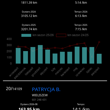
1811.39 km
5:14 /km
Dystans 2024:
Tempo 2024:
3105.12 km
6:13 /km
Dystans 2025:
Tempo 2025:
3201.74 km
7:15 /km
20/
PATRYCJA B.
14109
WIELISZEW
601 248 431
Dystans 2026-08:
Tempo:
163.95 km
14:1 /km