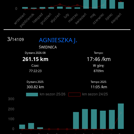
3/
AGNIESZKA J.
14109
ŚWIDNICA
Dystans 2026-08:
Tempo:
261.15 km
17:46 /km
Czas:
W górę:
77:22:23
8709m
Dystans 2025:
Tempo 2025:
300.82 km
11:05 /km