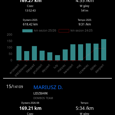
169.27 km
4:55 /km
Czas:
W górę:
13:52:43
541m
Dystans 2025:
Tempo 2025:
618.42 km
9:31 /km
15/
MARIUSZ D.
14109
LIDZBARK
DEMBOS TEAM
Dystans 2026-08:
Tempo:
169.21 km
5:34 /km
Czas:
W górę: