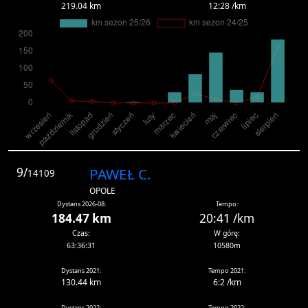
219.04 km
12:28 /km
9/
PAWEŁ C.
14109
OPOLE
Dystans 2026-08:
Tempo:
184.47 km
20:41 /km
Czas:
W górę:
63:36:31
10580m
Dystans 2021:
Tempo 2021:
130.44 km
6:2 /km
Dystans 2022:
Tempo 2022: