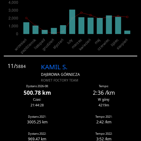
11/
KAMIL S.
5884
DĄBROWA GÓRNICZA
ROMET FOCTORY TEAM
Dystans 2026-08:
Tempo:
500.78 km
2:36 /km
Czas:
W górę:
21:44:28
4219m
Dystans 2021:
Tempo 2021:
3005.25 km
2:42 /km
Dystans 2022:
Tempo 2022:
969.47 km
3:52 /km