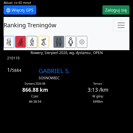
Aktual. co 60 minut
Więcej GPS
Zaloguj się
Ranking Treningów
Rowery, Sierpień 2026, wg. dystansu , OPEN
210110
1/
GABRIEL S.
5884
SOSNOWIEC
Dystans 2026-08:
Tempo:
866.88 km
3:13 /km
Czas:
W górę:
46:38:54
6998m