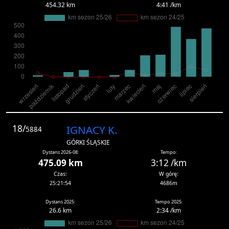
454.32 km
4:41 /km
18/
IGNACY K.
5884
GÓRKI ŚLĄSKIE
Dystans 2026-08:
Tempo:
475.09 km
3:12 /km
Czas:
W górę:
25:21:54
4686m
Dystans 2025:
Tempo 2025:
26.6 km
2:34 /km