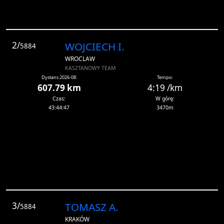
2/
WOJCIECH I.
5884
WROCLAW
KASZTANOWY TEAM
Dystans 2026-08:
Tempo:
607.79 km
4:19 /km
Czas:
W górę:
43:44:47
3470m
3/
TOMASZ A.
5884
KRAKÓW