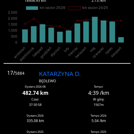
18906.95 km
2:13 /km
17/
KATARZYNA D.
5884
BĘDLEWO
Dystans 2026-08:
Tempo:
482.74 km
4:39 /km
Czas:
W górę:
37:30:58
1567m
Dystans 2024:
Tempo 2024:
335.08 km
5:34 /km
Dystans 2025:
Tempo 2025: