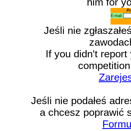
him for y
Pr
E-mail:
Jeśli nie zgłaszałe
zawodach,
If you didn't report
competition,
Zarejes
Jeśli nie podałeś adre
a chcesz poprawić s
Formu