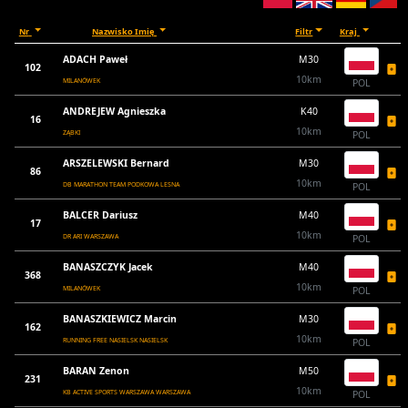
Nr
Nazwisko Imię
Filtr
Kraj
ADACH Paweł
M30
102
10km
MILANÓWEK
POL
ANDREJEW Agnieszka
K40
16
10km
ZĄBKI
POL
ARSZELEWSKI Bernard
M30
86
10km
DB MARATHON TEAM PODKOWA LESNA
POL
BALCER Dariusz
M40
17
10km
DR ARI WARSZAWA
POL
BANASZCZYK Jacek
M40
368
10km
MILANÓWEK
POL
BANASZKIEWICZ Marcin
M30
162
10km
RUNNING FREE NASIELSK NASIELSK
POL
BARAN Zenon
M50
231
10km
KB ACTIVE SPORTS WARSZAWA WARSZAWA
POL