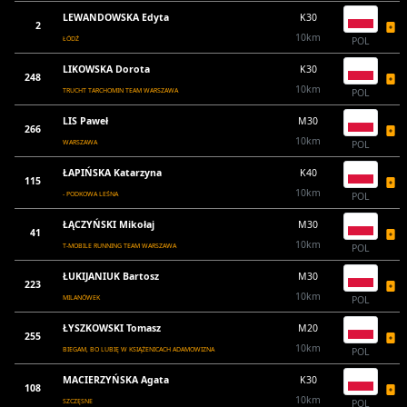
LEWANDOWSKA Edyta
K30
2
10km
ŁÓDŹ
POL
LIKOWSKA Dorota
K30
248
10km
TRUCHT TARCHOMIN TEAM WARSZAWA
POL
LIS Paweł
M30
266
10km
WARSZAWA
POL
ŁAPIŃSKA Katarzyna
K40
115
10km
- PODKOWA LEŚNA
POL
ŁĄCZYŃSKI Mikołaj
M30
41
10km
T-MOBILE RUNNING TEAM WARSZAWA
POL
ŁUKIJANIUK Bartosz
M30
223
10km
MILANÓWEK
POL
ŁYSZKOWSKI Tomasz
M20
255
10km
BIEGAM, BO LUBIĘ W KSIĄŻENICACH ADAMOWIZNA
POL
MACIERZYŃSKA Agata
K30
108
10km
SZCZĘSNE
POL