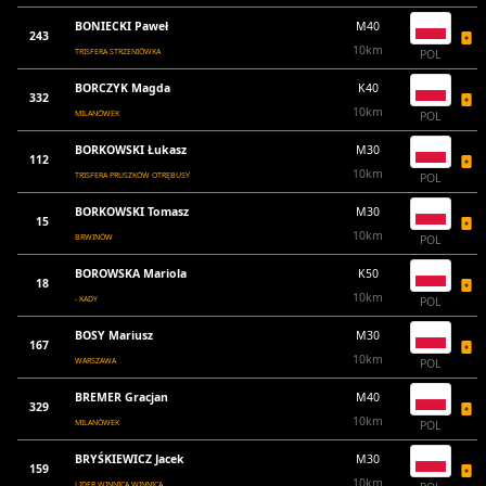
BONIECKI Paweł
M40
243
10km
TRISFERA STRZENIÓWKA
POL
BORCZYK Magda
K40
332
10km
MILANÓWEK
POL
BORKOWSKI Łukasz
M30
112
10km
TRISFERA PRUSZKÓW OTRĘBUSY
POL
BORKOWSKI Tomasz
M30
15
10km
BRWINÓW
POL
BOROWSKA Mariola
K50
18
10km
- KADY
POL
BOSY Mariusz
M30
167
10km
WARSZAWA
POL
BREMER Gracjan
M40
329
10km
MILANÓWEK
POL
BRYŚKIEWICZ Jacek
M30
159
10km
LIDER WINNICA WINNICA