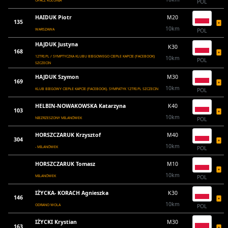
OPACZ KOLONIA
POL
HAIDUK Piotr
M20
135
10km
WARSZAWA
POL
HAJDUK Justyna
K30
168
12TRI.PL / SYMPTYCZKA KLUBU BIEGOWEGO CIEPŁE KAPCIE (FACEBOOK)
10km
POL
SZCZECIN
HAJDUK Szymon
M30
169
10km
KLUB BIEGOWY CIEPŁE KAPCIE (FACEBOOK). SYMPATYK 12TRI.PL SZCZECIN
POL
HELBIN-NOWAKOWSKA Katarzyna
K40
103
10km
NIEZRZESZONY MILANÓWEK
POL
HORSZCZARUK Krzysztof
M40
304
10km
- MILANÓWEK
POL
HORSZCZARUK Tomasz
M10
10km
MILANÓWEK
POL
IŻYCKA- KORACH Agnieszka
K30
146
10km
ODRANO WOLA
POL
IŻYCKI Krystian
M30
163