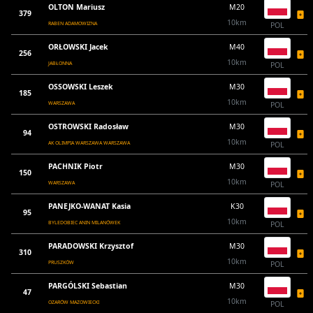
OLTON Mariusz
M20
379
10km
RABEN ADAMOWIZNA
POL
ORŁOWSKI Jacek
M40
256
10km
JABŁONNA
POL
OSSOWSKI Leszek
M30
185
10km
WARSZAWA
POL
OSTROWSKI Radosław
M30
94
10km
AK OLIMPIA WARSZAWA WARSZAWA
POL
PACHNIK Piotr
M30
150
10km
WARSZAWA
POL
PANEJKO-WANAT Kasia
K30
95
10km
BYLEDOBIEC ANIN MILANÓWEK
POL
PARADOWSKI Krzysztof
M30
310
10km
PRUSZKÓW
POL
PARGÓLSKI Sebastian
M30
47
10km
OZARÓW MAZOWIECKI
POL