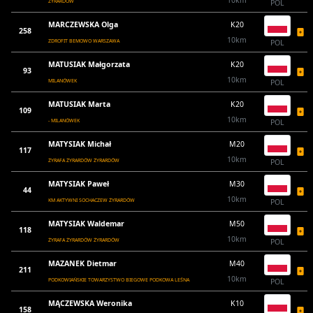
10km
ŻYRARDÓW
POL
MARCZEWSKA Olga
K20
258
10km
ZDROFIT BEMOWO WARSZAWA
POL
MATUSIAK Małgorzata
K20
93
10km
MILANÓWEK
POL
MATUSIAK Marta
K20
109
10km
- MILANÓWEK
POL
MATYSIAK Michał
M20
117
10km
ŻYRAFA ŻYRARDÓW ŻYRARDÓW
POL
MATYSIAK Paweł
M30
44
10km
KM AKTYWNI SOCHACZEW ŻYRARDÓW
POL
MATYSIAK Waldemar
M50
118
10km
ŻYRAFA ŻYRARDÓW ŻYRARDÓW
POL
MAZANEK Dietmar
M40
211
10km
PODKOWIAŃSKIE TOWARZYSTWO BIEGOWE PODKOWA LEŚNA
POL
MĄCZEWSKA Weronika
K10
158