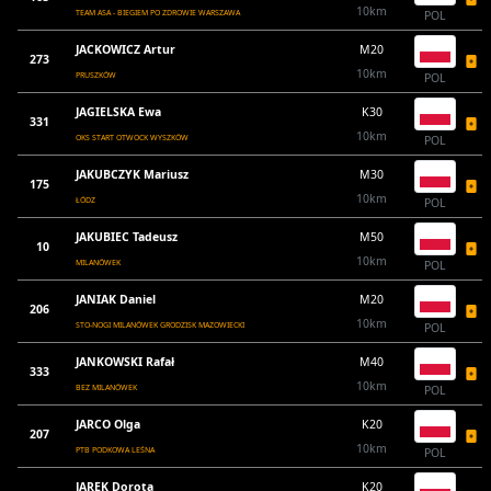
10km
TEAM ASA - BIEGIEM PO ZDROWIE WARSZAWA
POL
JACKOWICZ Artur
M20
273
10km
PRUSZKÓW
POL
JAGIELSKA Ewa
K30
331
10km
OKS START OTWOCK WYSZKÓW
POL
JAKUBCZYK Mariusz
M30
175
10km
ŁÓDZ
POL
JAKUBIEC Tadeusz
M50
10
10km
MILANÓWEK
POL
JANIAK Daniel
M20
206
10km
STO-NOGI MILANÓWEK GRODZISK MAZOWIECKI
POL
JANKOWSKI Rafał
M40
333
10km
BEZ MILANÓWEK
POL
JARCO Olga
K20
207
10km
PTB PODKOWA LEŚNA
POL
JAREK Dorota
K20