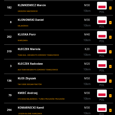
KLIMKIEWICZ Marcin
M30
182
10km
GRODZISK MAZOWIECKI
POL
KLONOWSKI Daniel
M30
8
10km
MILANÓWEK
POL
KLUSKA Piotr
M40
202
10km
WARSZAWA
POL
KŁECZEK Mariola
K20
319
10km
TEAM ASA - BIEGIEM PO ZDROWIE TOMASZOWICE
POL
KŁECZEK Radosław
M20
3
10km
ASA TEAM BIEGIEM PO ZDROWIE TOMASZOWICE
POL
KŁOS Zbyszek
M50
136
10km
TAK SOBIE BIEGAM PIASTÓW
POL
KMIEĆ Andrzej
M30
79
10km
STO-NOGI MILANÓWEK / TURBO PRUSZKÓW PRUSZKÓW
POL
KOMARNICKI Kamil
M30
294
10km
LEGION BŁONIE WARSZAWA
POL