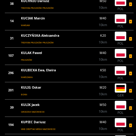
KUCHNIO Dariusz
M50
38
10km
TRISFERA PRUSZKÓW PRUSZKÓW
POL
KUCIAK Marcin
M40
14
10km
WARSAW
POL
KUCZYŃSKA Aleksandra
K20
31
10km
TRISFERA PRUSZKÓW PRUSZKÓW
POL
KULAK Paweł
M40
107
10km
PRUSZKÓW
POL
KULBICKA Ewa, Elwira
K50
296
10km
WARSZAWA
POL
KULIG Oskar
M20
201
10km
BONN
GER
KULIK Jacek
M50
39
10km
GRODZISK MAZOWIECKI
POL
KUPIEC Dariusz
M40
194
10km
MKB DREPTAK MIŃSK MAZOWIECKI
POL