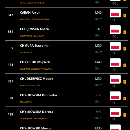
10km
KB CASTELLANUS TERESIN
POL
CABAN Artur
M40
347
10km
AEROKLUB ŁÓDZKI WARSZAWA
POL
CELEJEWSKA Aneta
K40
351
10km
GROM PRACE MAŁE RUDA
POL
CHMURA Sławomir
M30
5
10km
MILANÓWEK
POL
CHRYCIUK Wojciech
M40
174
10km
SPARTANIE DZIECIOM WARSZAWA
POL
CHUDKIEWICZ Maciek
M30
321
10km
FITBACK.PL PIASTÓW
POL
CHYŁKOWSKA Dominika
K30
20
10km
MILANÓWEK
POL
CHYŁKOWSKA Dorota
K40
188
10km
DORMARAGRO MICHAŁOWICE
POL
CHYŁKOWSKI Marcin
M30