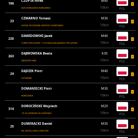
CZUPTA Hirek
M40
190
10km
AON WARSZAWA WARSZAWA
POL
CZWARNO Tomasz
M30
23
10km
NOCNE PIŁOWANIE AGRYKOLI WARSZAWA
POL
DAWIDOWSKI Jacek
M40
226
10km
TURBO PRUSZKÓW / STO-NOGI MILANÓWEK PRUSZKÓW
POL
DĄBROWSKA Beata
K30
263
10km
GRODZISK MAZ
POL
DĄDZIK Piotr
M40
24
10km
USTANÓW
POL
DOMANIECKI Piotr
M30
10km
WARSZAWA
POL
DOROCIŃSKI Wojciech
M20
314
10km
KT KŁUDZIENKO KŁUDZIENKO
POL
DUMERACKI Daniel
M30
25
10km
KB CASTELLANUS PIASTÓW
POL