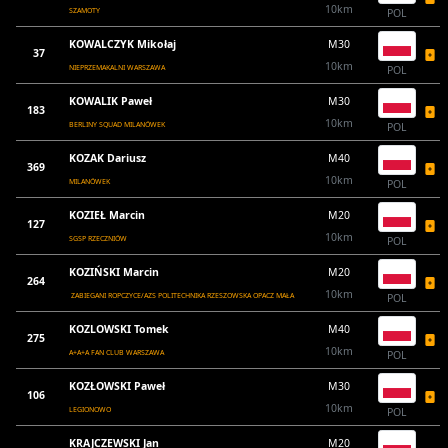
10km
SZAMOTY
POL
KOWALCZYK Mikołaj
M30
37
10km
NIEPRZEMAKALNI WARSZAWA
POL
KOWALIK Paweł
M30
183
10km
BERLINY SQUAD MILANÓWEK
POL
KOZAK Dariusz
M40
369
10km
MILANÓWEK
POL
KOZIEŁ Marcin
M20
127
10km
SGSP RZECZNIÓW
POL
KOZIŃSKI Marcin
M20
264
10km
ZABIEGANI ROPCZYCE/AZS POLITECHNIKA RZESZOWSKA OPACZ MAŁA
POL
KOZLOWSKI Tomek
M40
275
10km
A+A+A FAN CLUB WARSZAWA
POL
KOZŁOWSKI Paweł
M30
106
10km
LEGIONOWO
POL
KRAJCZEWSKI Jan
M20