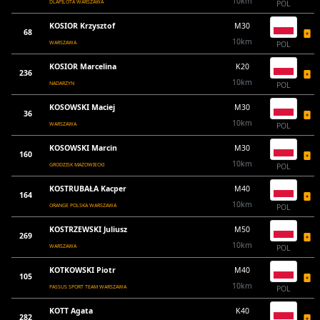
10km
DLAPILOTA WARSZAWA
POL
KOSIOR Krzysztof
M30
68
10km
WARSZAWA
POL
KOSIOR Marcelina
K20
236
10km
NADARZYN
POL
KOSOWSKI Maciej
M30
36
10km
WARSZAWA
POL
KOSOWSKI Marcin
M30
160
10km
GRODZISK MAZOWIECKI
POL
KOSTRUBAŁA Kacper
M40
164
10km
ORANGE POLSKA WARSZAWA
POL
KOSTRZEWSKI Juliusz
M50
269
10km
WARSZAWA
POL
KOTKOWSKI Piotr
M40
105
10km
PASSUS SPORT TEAM WARSZAWA
POL
KOTT Agata
K40
282