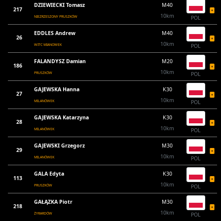
DZIEWIECKI Tomasz
M40
217
10km
NIEZRZESZONY PRUSZKÓW
POL
EDDLES Andrew
M40
26
10km
WITC MIANOWEK
POL
FALANDYSZ Damian
M20
186
10km
PRUSZKÓW
POL
GAJEWSKA Hanna
K30
27
10km
MILANÓWEK
POL
GAJEWSKA Katarzyna
K30
28
10km
MILANÓWEK
POL
GAJEWSKI Grzegorz
M30
29
10km
MILANÓWEK
POL
GALA Edyta
K30
113
10km
PRUSZKÓW
POL
GAŁĄZKA Piotr
M30
218
10km
ŻYRARDÓW
POL