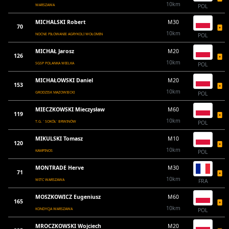
10km
WARSZAWA
POL
MICHALSKI Robert
M30
70
10km
NOCNE PIŁOWANIE AGRYKOLI WOŁOMIN
POL
MICHAŁ Jarosz
M20
126
10km
SGSP POLANKA WIELKA
POL
MICHAŁOWSKI Daniel
M20
153
10km
GRODZISK MAZOWIECKI
POL
MIECZKOWSKI Mieczysław
M60
119
10km
T.G. ` SOKÓŁ` BRWINÓW
POL
MIKULSKI Tomasz
M10
120
10km
KAMPINOS
POL
MONTRADE Herve
M30
71
10km
WITC WARSZAWA
FRA
MOSZKOWICZ Eugeniusz
M60
165
10km
KONDYCJA WARSZAWA
POL
MROCZKOWSKI Wojciech
M20