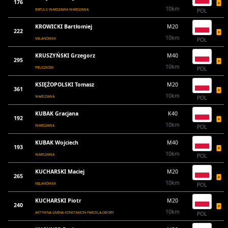
176
10km
IMPULS WARSZAWA WARSZAWA
POL
KROWICKI Bartłomiej
M20
222
10km
MILANÓWEK
POL
KRUSZYŃSKI Grzegorz
M40
295
10km
PRUSZKÓW
POL
KSIĘŻOPOLSKI Tomasz
M20
361
10km
WARSZAWA
POL
KUBAK Gracjana
K40
192
10km
WARSZAWA
POL
KUBAK Wojciech
M40
193
10km
WARSZAWA
POL
KUCHARSKI Maciej
M20
265
10km
MILANÓWEK
POL
KUCHARSKI Piotr
M20
240
10km
AKTYWNA GMINA KONSTANCIN PARCELA-OBORY
POL