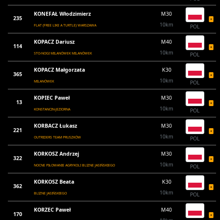
KONEFAŁ Włodzimierz
M30
235
10km
FLAT (FREE LIKE A TURTLE) WARSZAWA
POL
KOPACZ Dariusz
M40
114
10km
STO-NOGI MILANÓWEK MILANÓWEK
POL
KOPACZ Małgorzata
K30
365
10km
MILANÓWEK
POL
KOPIEC Paweł
M30
13
10km
KONSTANCIN-JEZIORNA
POL
KORBACZ Łukasz
M30
221
10km
OUTRIDERS TEAM PRUSZKÓW
POL
KORKOSZ Andrzej
M30
322
10km
NOCNE PIŁOWANIE AGRYKOLI BLIZNE JASIŃSKIEGO
POL
KORKOSZ Beata
K30
362
10km
BLIZNE JASIŃSKIEGO
POL
KORZEC Paweł
M40
170