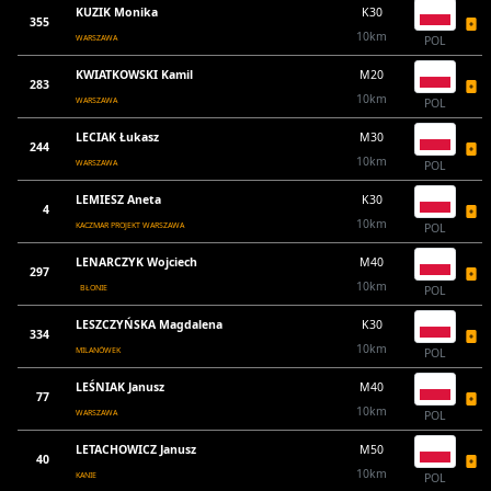
KUZIK Monika
K30
355
10km
WARSZAWA
POL
KWIATKOWSKI Kamil
M20
283
10km
WARSZAWA
POL
LECIAK Łukasz
M30
244
10km
WARSZAWA
POL
LEMIESZ Aneta
K30
4
10km
KACZMAR PROJEKT WARSZAWA
POL
LENARCZYK Wojciech
M40
297
10km
BŁONIE
POL
LESZCZYŃSKA Magdalena
K30
334
10km
MILANÓWEK
POL
LEŚNIAK Janusz
M40
77
10km
WARSZAWA
POL
LETACHOWICZ Janusz
M50
40
10km
KANIE
POL