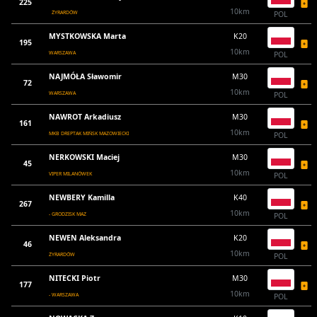
225
10km
ŻYRARDÓW
POL
MYSTKOWSKA Marta
K20
195
10km
WARSZAWA
POL
NAJMÓŁA Sławomir
M30
72
10km
WARSZAWA
POL
NAWROT Arkadiusz
M30
161
10km
MKB DREPTAK MIŃSK MAZOWIECKI
POL
NERKOWSKI Maciej
M30
45
10km
VIPER MILANÓWEK
POL
NEWBERY Kamilla
K40
267
10km
- GRODZISK MAZ
POL
NEWEN Aleksandra
K20
46
10km
ŻYRARDÓW
POL
NITECKI Piotr
M30
177
10km
- WARSZAWA
POL