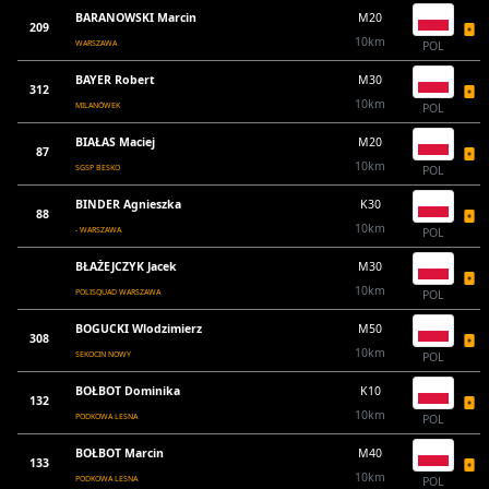
BARANOWSKI Marcin
M20
209
10km
WARSZAWA
POL
BAYER Robert
M30
312
10km
MILANÓWEK
POL
BIAŁAS Maciej
M20
87
10km
SGSP BESKO
POL
BINDER Agnieszka
K30
88
10km
- WARSZAWA
POL
BŁAŻEJCZYK Jacek
M30
10km
POLISQUAD WARSZAWA
POL
BOGUCKI Wlodzimierz
M50
308
10km
SEKOCIN NOWY
POL
BOŁBOT Dominika
K10
132
10km
PODKOWA LESNA
POL
BOŁBOT Marcin
M40
133
10km
PODKOWA LESNA
POL