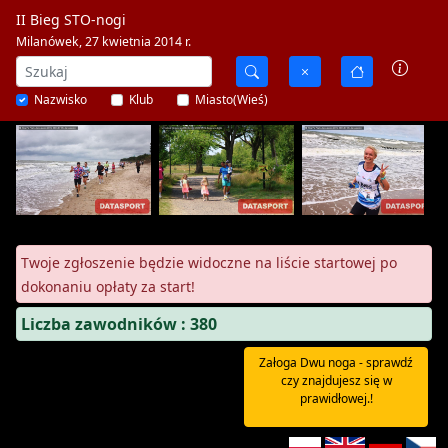
II Bieg STO-nogi
Milanówek, 27 kwietnia 2014 r.
Nazwisko
Klub
Miasto(Wieś)
Twoje zgłoszenie będzie widoczne na liście startowej po
dokonaniu opłaty za start!
Liczba zawodników : 380
Załoga Dwu noga - sprawdź
czy znajdujesz się w
prawidłowej.!