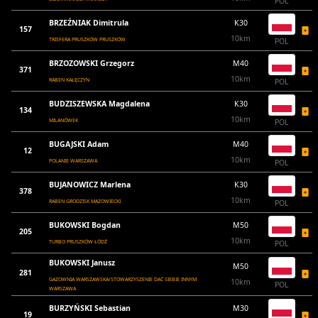
POL
BRZEŹNIAK Dimitrula
K30
157
10km
TRISFERA PRUSZKÓW PRUSZKÓW
POL
BRZOZOWSKI Grzegorz
M40
371
10km
RABEN KAŁĘCZYN
POL
BUDZISZEWSKA Magdalena
K30
134
10km
MILANÓWEK
POL
BUGAJSKI Adam
M40
12
10km
POLANIE WARSZAWA
POL
BUJANOWICZ Marlena
K30
378
10km
RABEN GRODZISK MAZOWIECKI
POL
BUKOWSKI Bogdan
M50
205
10km
TURBO PRUSZKÓW ŁÓDŹ
POL
BUKOWSKI Janusz
M50
281
GAZOWNIA WARSZAWSKA/STOWARZYSZENIE DAĆ SIEBIE INNYM
10km
POL
WARSZAWA
BURZYŃSKI Sebastian
M30
19