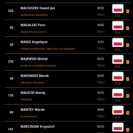
MACIUSZEK Dawid Jan
M30
224
10km
NIEZRZESZONY MILANÓWEK
POL
MAGALSKI Piotr
M40
92
10km
ORANGE POLSKA OLSZTYN
POL
MAIGE Angelique
K20
42
10km
WARSAW INTERNATIONAL TRIATHLON CLUB WARSZAWA
POL
MAJEWSKI Michał
M20
276
10km
BIEGAM NA TACHOMINIE WARSZAWA
POL
MAKOWSKI Marek
M30
43
10km
TRISFERA.PL PRUSZKÓW
POL
MAŁECKI Maciej
M20
116
10km
WARSZAWA
POL
MANTEY Marek
M40
69
10km
SELFRUN REGUŁY
POL
MARCINIAK Krzysztof
M30
141