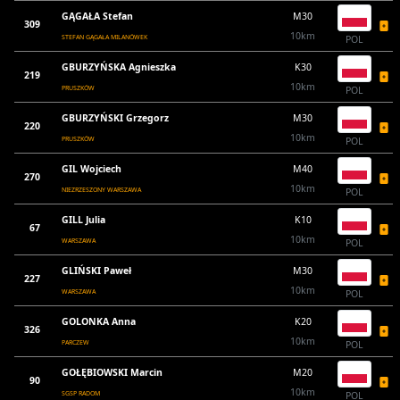
GĄGAŁA Stefan
M30
309
10km
STEFAN GĄGAŁA MILANÓWEK
POL
GBURZYŃSKA Agnieszka
K30
219
10km
PRUSZKÓW
POL
GBURZYŃSKI Grzegorz
M30
220
10km
PRUSZKÓW
POL
GIL Wojciech
M40
270
10km
NIEZRZESZONY WARSZAWA
POL
GILL Julia
K10
67
10km
WARSZAWA
POL
GLIŃSKI Paweł
M30
227
10km
WARSZAWA
POL
GOLONKA Anna
K20
326
10km
PARCZEW
POL
GOŁĘBIOWSKI Marcin
M20
90
10km
SGSP RADOM
POL