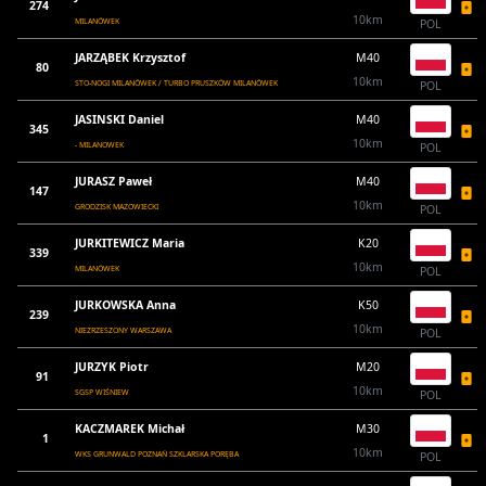
274
10km
MILANÓWEK
POL
JARZĄBEK Krzysztof
M40
80
10km
STO-NOGI MILANÓWEK / TURBO PRUSZKÓW MILANÓWEK
POL
JASINSKI Daniel
M40
345
10km
- MILANOWEK
POL
JURASZ Paweł
M40
147
10km
GRODZISK MAZOWIECKI
POL
JURKITEWICZ Maria
K20
339
10km
MILANÓWEK
POL
JURKOWSKA Anna
K50
239
10km
NIEZRZESZONY WARSZAWA
POL
JURZYK Piotr
M20
91
10km
SGSP WIŚNIEW
POL
KACZMAREK Michał
M30
1
10km
WKS GRUNWALD POZNAŃ SZKLARSKA PORĘBA
POL