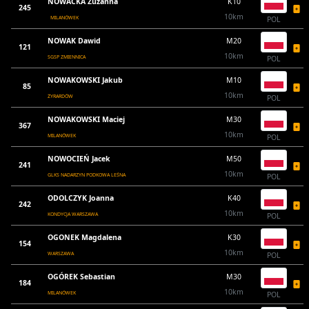
NOWACKA Zuzanna
K10
245
10km
MILANÓWEK
POL
NOWAK Dawid
M20
121
10km
SGSP ZMIENNICA
POL
NOWAKOWSKI Jakub
M10
85
10km
ŻYRARDÓW
POL
NOWAKOWSKI Maciej
M30
367
10km
MILANÓWEK
POL
NOWOCIEŃ Jacek
M50
241
10km
GLKS NADARZYN PODKOWA LEŚNA
POL
ODOLCZYK Joanna
K40
242
10km
KONDYCJA WARSZAWA
POL
OGONEK Magdalena
K30
154
10km
WARSZAWA
POL
OGÓREK Sebastian
M30
184
10km
MILANÓWEK
POL