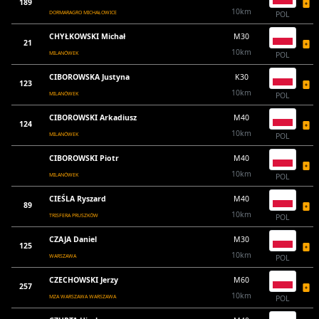
189
10km
DORMARAGRO MICHAŁOWICE
POL
CHYŁKOWSKI Michał
M30
21
10km
MILANÓWEK
POL
CIBOROWSKA Justyna
K30
123
10km
MILANÓWEK
POL
CIBOROWSKI Arkadiusz
M40
124
10km
MILANÓWEK
POL
CIBOROWSKI Piotr
M40
10km
MILANÓWEK
POL
CIEŚLA Ryszard
M40
89
10km
TRISFERA PRUSZKÓW
POL
CZAJA Daniel
M30
125
10km
WARSZAWA
POL
CZECHOWSKI Jerzy
M60
257
10km
MZA WARSZAWA WARSZAWA
POL