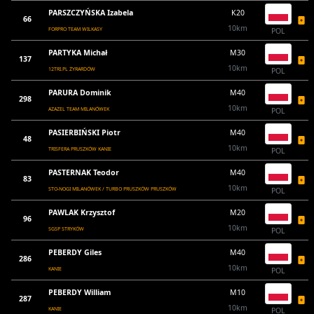
PARSZCZYŃSKA Izabela
K20
66
10km
FORPRO TEAM WILKASY
POL
PARTYKA Michał
M30
137
10km
12TRI.PL ŻYRARDÓW
POL
PARURA Dominik
M40
298
10km
AZAZEL TEAM MILANÓWEK
POL
PASIERBIŃSKI Piotr
M40
48
10km
TRISFERA PRUSZKÓW KANIE
POL
PASTERNAK Teodor
M40
83
10km
STO-NOGI MILANÓWEK / TURBO PRUSZKÓW PRUSZKÓW
POL
PAWLAK Krzysztof
M20
96
10km
SGSP STRYKÓW
POL
PEBERDY Giles
M40
286
10km
KANIE
POL
PEBERDY William
M10
287
10km
KANIE
POL