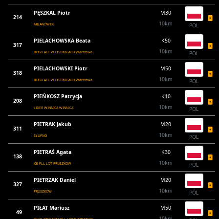
PĘSZKAL Piotr
M30
214
10km
MILANÓWEK
POL
PIELACHOWSKA Beata
K50
317
10km
BOSO ALE W OSTROGACH Warszawa
POL
PIELACHOWSKI Piotr
M50
318
10km
BOSO ALE W OSTROGACH Warszawa
POL
PIEŃKOSZ Patrycja
K10
208
10km
LIDER WINNICA WINNICA
POL
PIETRAK Jakub
M20
311
10km
SŁUPNO
POL
PIETRAŚ Agata
K30
138
10km
KB PLL LOT PRUSZKOW
POL
PIETRZAK Daniel
M20
327
10km
PRUSZKÓW
POL
PIŁAT Mariusz
M50
49
10km