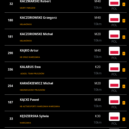
KACZMARSKI Robert
M40
32
10km
MORT! PARCZEW
POL
KACZOROWSKI Grzegorz
M40
180
10km
MILANÓWEK
POL
KACZOROWSKI Michał
M20
181
10km
MILANÓWEK
POL
KAJKO Artur
M40
290
10km
KB ERGO WARSZAWA
POL
KALARUS Ewa
K20
336
10km
AZAZEL TEAM PRUSZKÓW
POL
KARAŚKIEWICZ Michał
M20
254
10km
NIEZRZESZONY PRUSZKÓW
POL
KĄCKI Paweł
M30
187
10km
KB ACTIVESPORTS WARSZAWA WARSZAWA
POL
KĘDZIERSKA Sylwia
K30
33
10km
WARSZAWA
POL