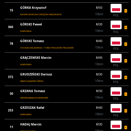
GÓRKA Krzysztof
M50
15
10km
BAYERN MUNCHEN GRODZISK MAZOWIECKI
POL
GÓRSKI Paweł
M30
360
10km
WARSZAWA
POL
GÓRSKI Tomasz
M40
78
10km
STO-NOGI MILANÓWEK / TURBO PRUSZKÓW PRUSZKÓW
POL
GRĄCZEWSKI Marcin
M40
10km
WARSZAWA
POL
GRUDZIŃSKI Dariusz
M30
372
10km
RABEN ADAMÓW-PARCEL
POL
GRZANA Tomasz
M30
30
10km
NIEPRZEMAKALNI KWIRYNÓW
POL
GRZESZAK Rafał
M40
253
10km
WARSZAWA
POL
HADAJ Marcin
M30
11
10km