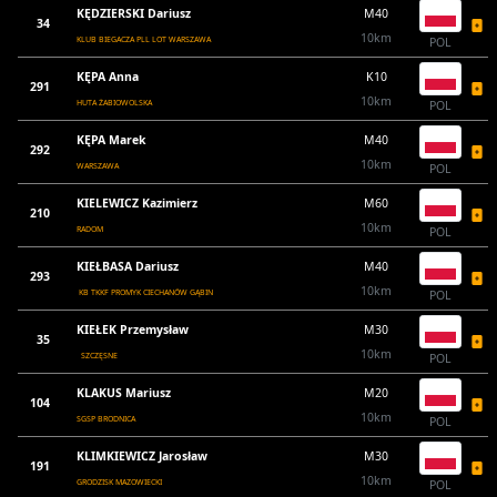
KĘDZIERSKI Dariusz
M40
34
10km
KLUB BIEGACZA PLL LOT WARSZAWA
POL
KĘPA Anna
K10
291
10km
HUTA ŻABIOWOLSKA
POL
KĘPA Marek
M40
292
10km
WARSZAWA
POL
KIELEWICZ Kazimierz
M60
210
10km
RADOM
POL
KIEŁBASA Dariusz
M40
293
10km
KB TKKF PROMYK CIECHANÓW GĄBIN
POL
KIEŁEK Przemysław
M30
35
10km
SZCZĘSNE
POL
KLAKUS Mariusz
M20
104
10km
SGSP BRODNICA
POL
KLIMKIEWICZ Jarosław
M30
191
10km
GRODZISK MAZOWIECKI
POL