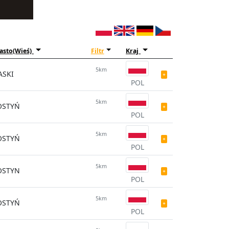
asto(Wieś)
Filtr
Kraj
5km
ASKI
POL
5km
OSTYŃ
POL
5km
OSTYŃ
POL
5km
OSTYN
POL
5km
OSTYŃ
POL