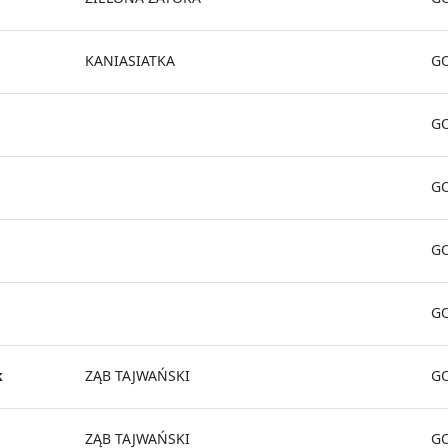
KANIASIATKA
G
G
G
G
G
k
ZĄB TAJWAŃSKI
G
ZĄB TAJWAŃSKI
G