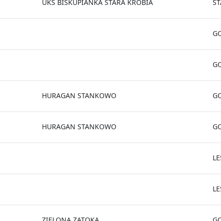
UKS BISKUPIANKA STARA KROBIA
ST
G
G
HURAGAN STANKOWO
G
HURAGAN STANKOWO
G
L
L
ZIELONA ZATOKA
G