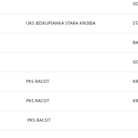
G
UKS BISKUPIANKA STARA KROBIA
ST
B
G
PKS RACOT
K
PKS RACOT
K
PKS RACOT