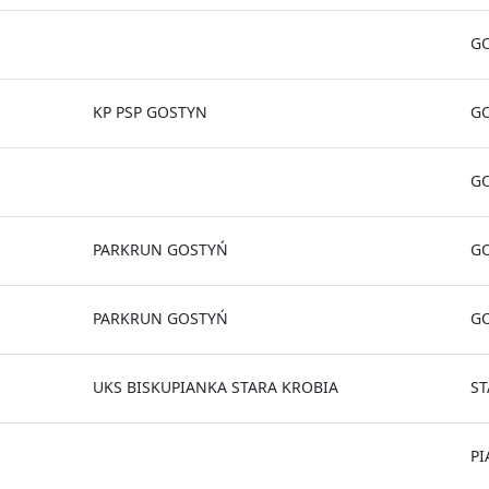
G
KP PSP GOSTYN
G
G
PARKRUN GOSTYŃ
GO
PARKRUN GOSTYŃ
G
UKS BISKUPIANKA STARA KROBIA
ST
PI