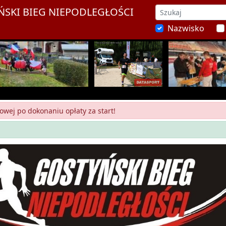
YŃSKI BIEG NIEPODLEGŁOŚCI
Nazwisko
owej po dokonaniu opłaty za start!