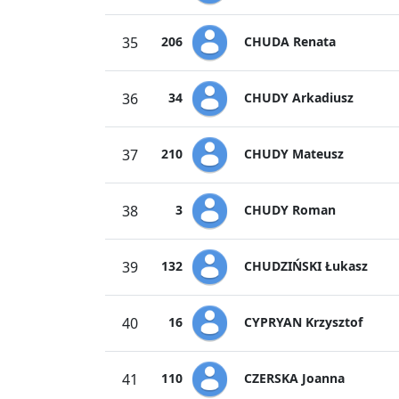
CHUDA Renata
35
206
CHUDY Arkadiusz
36
34
CHUDY Mateusz
37
210
CHUDY Roman
38
3
CHUDZIŃSKI Łukasz
39
132
CYPRYAN Krzysztof
40
16
CZERSKA Joanna
41
110