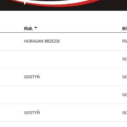
Klub
Mi
HURAGAN BRZEZIE
PI
G
GOSTYŃ
G
G
GOSTYŃ
G