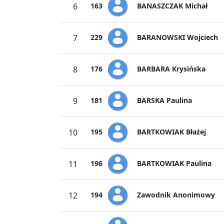
BANASZCZAK Michał
6
163
BARANOWSKI Wojciech
7
229
BARBARA Krysińska
8
176
BARSKA Paulina
9
181
BARTKOWIAK Błażej
10
195
BARTKOWIAK Paulina
11
196
Zawodnik Anonimowy
12
194