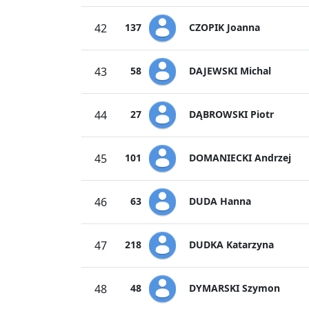
CZOPIK Joanna
42
137
DAJEWSKI Michal
43
58
DĄBROWSKI Piotr
44
27
DOMANIECKI Andrzej
45
101
DUDA Hanna
46
63
DUDKA Katarzyna
47
218
DYMARSKI Szymon
48
48