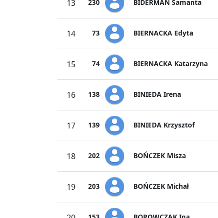
BIDERMAN Samanta
13
230
BIERNACKA Edyta
14
73
BIERNACKA Katarzyna
15
74
BINIEDA Irena
16
138
BINIEDA Krzysztof
17
139
BOŃCZEK Misza
18
202
BOŃCZEK Michał
19
203
BOROWCZAK Iga
20
153