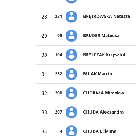
BRĘTKOWSKA Natasza
28
231
BRUDER Mateusz
29
99
BRYLCZAK Krzysztof
30
104
BUJAK Marcin
31
232
CHORAŁA Mirosław
32
200
CHUDA Aleksandra
33
207
CHUDA Lilianna
34
4