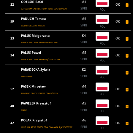
ODELSKI Rafał
M4
22
OK
SPRI
SZYMANOWSKI TRIATHLON TEAM SUCHEDNIÓW
POL
PADUCH Tomasz
M5
59
OK
SPRI
SILENT-DISCO.PL RADOM
POL
PALUS Malgorzata
K4
23
OK
SPRI
ISANDS ENKLAWA SPORTU PIASECZNO
POL
PALUS Paweł
M5
24
OK
SPRI
ISANDS ENKLAWA SPORTU JÓZEFOSŁAW
POL
PARADECKA Sylwia
K2
SPRI
WARSZAWA
POL
PASEK Mirosław
M4
52
OK
SPRI
RUNNING CRAZY STRIPES CZACHÓWEK
POL
PAWEŁEK Krzysztof
M5
40
OK
SPRI
MARKI
POL
POLAK Krzysztof
M6
42
OK
SPRI
KLUB KOLARSKI SOKÓŁ STALOWA WOLA JASTKOWICE
POL