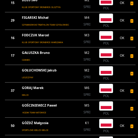
DŻUS Iwo
M2
15
OK
SPRI
KLUB SPORTOWY IRONBROS OLSZTYN
POL
FIGARSKI Michał
M4
29
OK
SPRI
SZYMANOWSKI TRIATHLON TEAM SZYDŁOWIEC
POL
FODCZUK Marcel
M3
16
OK
SPRI
KLUB SPORTOWY IRONBROS WARSZAWA
POL
GAŁUSZKA Bruno
M2
17
OK
SPRI
CZANIEC
POL
GOŁUCHOWSKI Jakub
M2
SPRI
LESZCZYNY
POL
GORAJ Marek
M6
37
OK
SPRI
KIELCE
POL
GOŚCINIEWICZ Paweł
M5
SPRI
KOZAK TEAM KATOWICE
POL
GÓŹDŹ Małgosia
K1
50
OK
SPRI
SPORTLOVE KIELCE KIELCE
POL