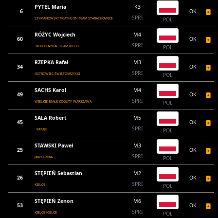
PYTEL Maria
K3
6
OK
SPRI
SZYMANOWSKI TRIATHLON TEAM STARACHOWICE
POL
RÓŻYC Wojciech
M4
60
OK
SPRI
NORD CAPITAL TEAM KIELCE
POL
RZEPKA Rafał
M3
34
OK
SPRI
OSTROWIEC ŚWIĘTOKRZYSKI
POL
SACHS Karol
M4
49
OK
SPRI
WIELKIE BIAŁE KOGUTY WARSZAWA
POL
SALA Robert
M5
45
OK
SPRI
RATAJE
POL
STAWSKI Paweł
M3
25
OK
SPRI
JAWORZNIA
POL
STĘPIEŃ Sebastian
M2
26
OK
SPRI
KIELCE
POL
STĘPIEŃ Zenon
M6
53
OK
SPRI
KIELCE KIELCE
POL