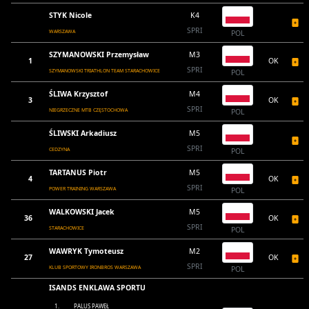
STYK Nicole
K4
SPRI
WARSZAWA
POL
SZYMANOWSKI Przemysław
M3
1
OK
SPRI
SZYMANOWSKI TRIATHLON TEAM STARACHOWICE
POL
ŚLIWA Krzysztof
M4
3
OK
SPRI
NIEGRZECZNE MTB CZĘSTOCHOWA
POL
ŚLIWSKI Arkadiusz
M5
SPRI
CEDZYNA
POL
TARTANUS Piotr
M5
4
OK
SPRI
POWER TRAINING WARSZAWA
POL
WALKOWSKI Jacek
M5
36
OK
SPRI
STARACHOWICE
POL
WAWRYK Tymoteusz
M2
27
OK
SPRI
KLUB SPORTOWY IRONBROS WARSZAWA
POL
ISANDS ENKLAWA SPORTU
1.
PALUS PAWEŁ