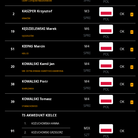
SPRI
CIDRY LOTAJOM RADZIONKÓW
POL
KASZPER Krzysztof
M3
2
OK
SPRI
KRAKÓW
POL
KĘDZIELEWSKI Marek
M6
19
OK
SPRI
SĘDZISZÓW
POL
KIEPAS Marcin
M4
51
OK
SPRI
KIELCE
POL
KOWALSKI Kamil Jan
M4
20
OK
SPRI
MB OSTRA BRAMA SKARŻYSKO-KAMIENNA
POL
KOWALSKI Piotr
M4
38
OK
SPRI
WARSZAWA
POL
KOWALSKI Tomasz
M4
39
OK
SPRI
STARACHOWICE
POL
TS AKWEDUKT KIELCE
1.
KOŻUCHOWSKA HANNA
MIX
91
OK
2.
KOŻUCHOWSKI GRZEGORZ
SZT
POL