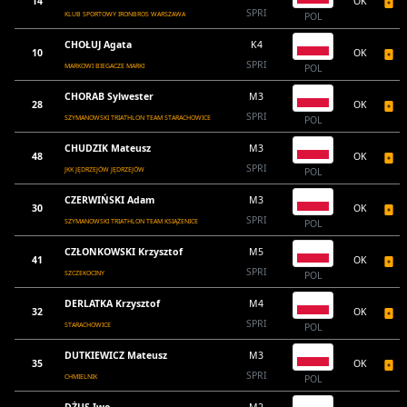
14
OK
SPRI
KLUB SPORTOWY IRONBROS WARSZAWA
POL
CHOŁUJ Agata
K4
10
OK
SPRI
MARKOWI BIEGACZE MARKI
POL
CHORAB Sylwester
M3
28
OK
SPRI
SZYMANOWSKI TRIATHLON TEAM STARACHOWICE
POL
CHUDZIK Mateusz
M3
48
OK
SPRI
JKK JĘDRZEJÓW JĘDRZEJÓW
POL
CZERWIŃSKI Adam
M3
30
OK
SPRI
SZYMANOWSKI TRIATHLON TEAM KSIĄŻENICE
POL
CZŁONKOWSKI Krzysztof
M5
41
OK
SPRI
SZCZEKOCINY
POL
DERLATKA Krzysztof
M4
32
OK
SPRI
STARACHOWICE
POL
DUTKIEWICZ Mateusz
M3
35
OK
SPRI
CHMIELNIK
POL