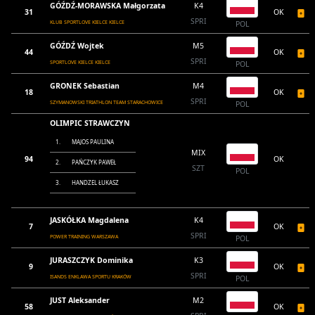
GÓŹDŹ-MORAWSKA Małgorzata
K4
31
OK
SPRI
KLUB SPORTLOVE KIELCE KIELCE
POL
GÓŹDŹ Wojtek
M5
44
OK
SPRI
SPORTLOVE KIELCE KIELCE
POL
GRONEK Sebastian
M4
18
OK
SPRI
SZYMANOWSKI TRIATHLON TEAM STARACHOWICE
POL
OLIMPIC STRAWCZYN
1.
MAJOS PAULINA
MIX
94
OK
2.
PAŃCZYK PAWEŁ
SZT
POL
3.
HANDZEL ŁUKASZ
JASKÓŁKA Magdalena
K4
7
OK
SPRI
POWER TRAINING WARSZAWA
POL
JURASZCZYK Dominika
K3
9
OK
SPRI
ISANDS ENKLAWA SPORTU KRAKÓW
POL
JUST Aleksander
M2
58
OK