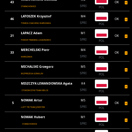
43
OK
SPRI
STARACHOWICE
POL
LATOSZEK Krzysztof
M4
46
OK
SPRI
TOMICA COACHING WARSZAWA
POL
ŁAPACZ Adam
M1
21
OK
SPRI
POWER TRAINING LEGIONOWO
POL
MERCHELSKI Piotr
M4
33
OK
SPRI
WARSZAWA
POL
MICHALSKI Grzegorz
M5
SPRI
BEZPREZESA GOMULIN
POL
MISZCZYK-LEWANDOWSKA Agata
K4
SPRI
STOKOWCZYKI TEAM KIELCE
POL
NOWAK Artur
M5
5
OK
SPRI
LUFT TRI TEAM JÓZEFÓW
POL
NOWAK Hubert
M1
SPRI
STARACHOWICE
POL