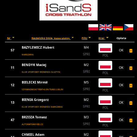
Nr
Nazwisko Imię,
Filtr
Kraj
Opłata
Nazwa sztafety
BAZYLEWICZ Hubert
M4
57
OK
SPRI
WARSZAWA
POL
BENDYK Maciej
M2
11
OK
SPRI
KLUB SPORTOWY IRONBROS OLSZTYN
POL
BIELECKI Mirmił
M5
12
OK
SPRI
SZYMANOWSKI TRIATHLON TEAM LUBLIN
POL
BIENIA Grzegorz
M2
13
OK
SPRI
KLUB SPORTOWY IRONBROS WARSZAWA
POL
BRZOZA Tomasz
M3
47
OK
SPRI
AUTOMATEAM KIELCE
POL
CHMIEL Adam
M2