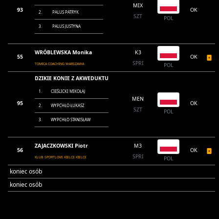
MIX
93
OK
2.
PALUS PATRYK
SZT
POL
3.
PALUS JUSTYNA
WRÓBLEWSKA Monika
K3
55
OK
SPRI
TOMICA COACHING WARSZAWA
POL
DZIKIE KONIE Z AKWEDUKTU
1.
CIEŚLICKI MIKOŁAJ
MEN
95
OK
2.
WYPCHŁO ŁUKASZ
SZT
POL
3.
WYPCHŁO STANISŁAW
ZAJACZKOWSKI Piotr
M3
56
OK
SPRI
KLUB SPORTLOVE KIELCE KIELCE
POL
koniec osób
koniec osób