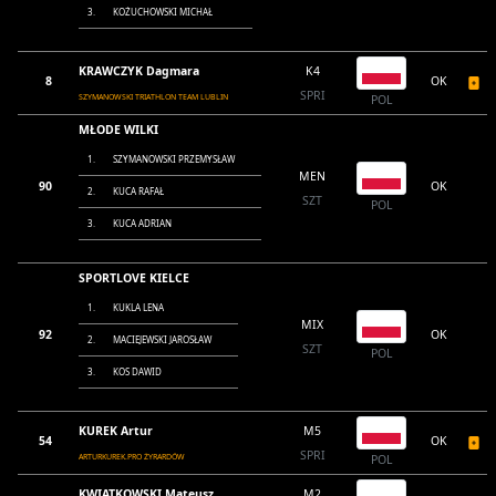
3.
KOŻUCHOWSKI MICHAŁ
KRAWCZYK Dagmara
K4
8
OK
SPRI
SZYMANOWSKI TRIATHLON TEAM LUBLIN
POL
MŁODE WILKI
1.
SZYMANOWSKI PRZEMYSŁAW
MEN
90
OK
2.
KUCA RAFAŁ
SZT
POL
3.
KUCA ADRIAN
SPORTLOVE KIELCE
1.
KUKLA LENA
MIX
92
OK
2.
MACIEJEWSKI JAROSŁAW
SZT
POL
3.
KOS DAWID
KUREK Artur
M5
54
OK
SPRI
ARTURKUREK.PRO ŻYRARDÓW
POL
KWIATKOWSKI Mateusz
M2