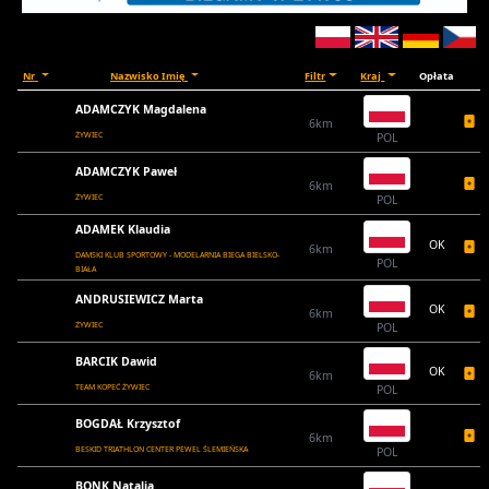
Nr
Nazwisko Imię
Filtr
Kraj
Opłata
ADAMCZYK Magdalena
6km
ŻYWIEC
POL
ADAMCZYK Paweł
6km
ŻYWIEC
POL
ADAMEK Klaudia
OK
6km
DAMSKI KLUB SPORTOWY - MODELARNIA BIEGA BIELSKO-
POL
BIAŁA
ANDRUSIEWICZ Marta
OK
6km
ŻYWIEC
POL
BARCIK Dawid
OK
6km
TEAM KOPEĆ ŻYWIEC
POL
BOGDAŁ Krzysztof
6km
BESKID TRIATHLON CENTER PEWEL ŚLEMIEŃSKA
POL
BONK Natalia