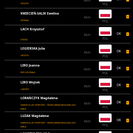
6km
CIESZYN
POL
KWIECIEŃ-SALIK Ewelina
6km
ŚWINNA
POL
LACH Krzysztof
OK
6km
POL
ŻYWIEC
LEGIERSKA Julia
OK
6km
CIESZYN
POL
LIRO Joanna
OK
6km
BIELSKO-BIAŁA
POL
LIRO Wojtek
OK
6km
LOBNITZ
POL
LORAŃCZYK Magdalena
OK
6km
DAMSKI KLUB SPORTOWY - MODELARNIA BIEGA BIELSKO-
POL
BIAŁA
LUZAK Magdalena
OK
6km
DAMSKI KLUB SPORTOWY - MODELARNIA BIEGA BIELSKO-
POL
BIAŁA