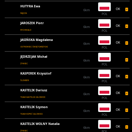
HUTYRA Ewa
OK
6km
RAJCZA
POL
JAROSZEK Piotr
OK
6km
RYCHWAŁD
POL
JASIŃSKA Magdalena
OK
6km
OSTROWIEC ŚWIĘTOKRZYSKI
POL
JĘDRZEJAK Michał
6km
ŻYWIEC
POL
KASPEREK Krzysztof
OK
6km
ŚLEMIEŃ
POL
KASTELIK Dariusz
OK
6km
TEAM KASTELIK GILOWICE
POL
KASTELIK Szymon
OK
6km
TEAM KOPEĆ GILOWICE
POL
KASTELIK WOLNY Natalia
OK
6km
ŻYWIEC
POL