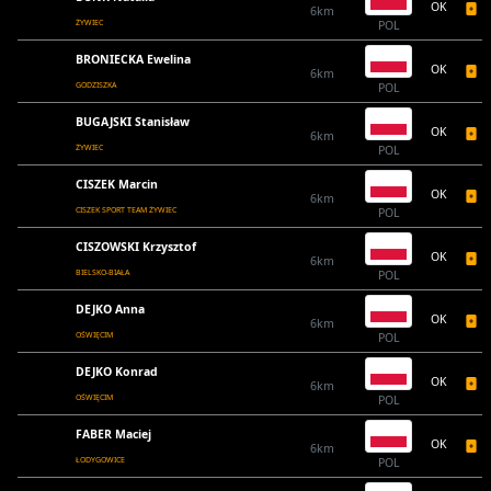
OK
6km
ŻYWIEC
POL
BRONIECKA Ewelina
OK
6km
GODZISZKA
POL
BUGAJSKI Stanisław
OK
6km
ŻYWIEC
POL
CISZEK Marcin
OK
6km
CISZEK SPORT TEAM ŻYWIEC
POL
CISZOWSKI Krzysztof
OK
6km
BIELSKO-BIAŁA
POL
DEJKO Anna
OK
6km
OŚWIĘCIM
POL
DEJKO Konrad
OK
6km
OŚWIĘCIM
POL
FABER Maciej
OK
6km
ŁODYGOWICE
POL