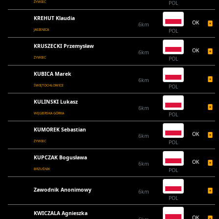
ŻYWIEC
POL
KREHUT Klaudia
OK
6km
JASIENICA
POL
KRUSZECKI Przemysław
OK
6km
ŻYWIEC
POL
KUBICA Marek
6km
ŚWIĘTOCHŁOWICE
POL
KULINSKI Lukasz
6km
WĘGIERSKA GÓRKA
POL
KUMOREK Sebastian
OK
6km
ŻYWIEC
POL
KUPCZAK Bogusława
OK
6km
BRZUŚNIK
POL
Zawodnik Anonimowy
6km
POL
KWICZALA Agnieszka
OK