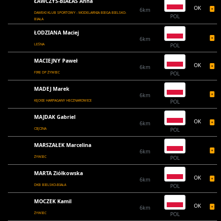
ŁAWCZYS-BIAŁAS Anna
OK
6km
DAMSKI KLUB SPORTOWY - MODELARNIA BIEGA BIELSKO-
POL
BIAŁA
ŁODZIANA Maciej
6km
LEŚNA
POL
MACIEJNY Paweł
OK
6km
FIRE DP ŻYWIEC
POL
MADEJ Marek
6km
KĘCKIE HARPAGANY HECZNAROWICE
POL
MAJDAK Gabriel
OK
6km
CIĘCINA
POL
MARSZAŁEK Marcelina
6km
ŻYWIEC
POL
MARTA Ziółkowska
OK
6km
DKB BIELSKO-BIAŁA
POL
MOCZEK Kamil
OK
6km
ŻYWIEC
POL