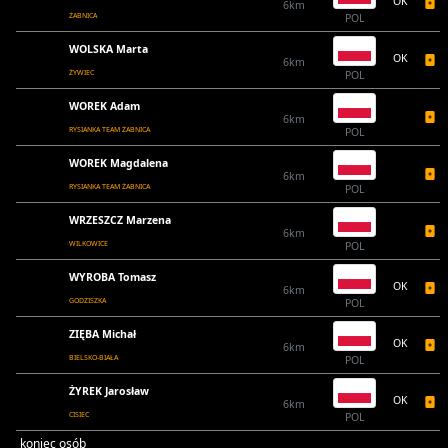
OK
6km
ŻABNICA
POL
WOLSKA Marta
OK
6km
ŻYWIEC
POL
WOREK Adam
6km
RYSIANKA TEAM ŻABNICA
POL
WOREK Magdalena
6km
RYSIANKA TEAM ŻABNICA
POL
WRZESZCZ Marzena
6km
WILKOWICE
POL
WYROBA Tomasz
OK
6km
GODZISZKA
POL
ZIĘBA Michał
OK
6km
BIELSKO-BIAŁA
POL
ŻYREK Jarosław
OK
6km
CISIEC
POL
koniec osób