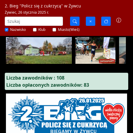
2. Bieg "Policz się z cukrzycą" w Żywcu
Żywiec, 26 stycznia 2025 r.
Nazwisko
Klub
Miasto(Wieś)
Liczba zawodników : 108
Liczba opłaconych zawodników: 83