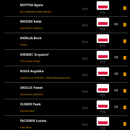
MOTYKA Agata
6km
BBL WĘGIERSKA GÓRKA ŻABNICA
POL
MRÓZEK Rafał
OK
6km
TEAM KOPEĆ ŁĘKAWICA
POL
NATALIA Bonk
6km
ŻYWIEC
POL
NIEMIEC Krzysztof
OK
6km
PTTK ŻYWIEC ŻYWIEC
POL
NOGA Angelika
OK
6km
DAMSKI KLUB SPORTOWY - MODELARNIA BIEGA KOZY
POL
OKOLUS Paweł
OK
6km
CZECHOWICE-DZIEDZICE
POL
OLIWER Pasik
OK
6km
BIELSKO-BIAŁA
POL
PACIOREK Łukasz
6km
SOBLÓWKA
POL