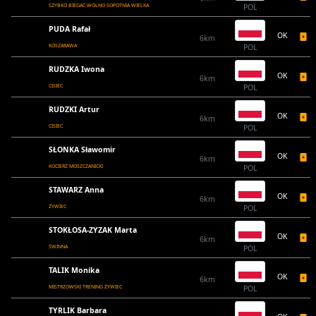
SZYBKO BIEGAĆ WOLNO SOPOTNIA WIELKA
POL
PUDA Rafał
OK
6km
KOSZARAWA
POL
RUDZKA Iwona
OK
6km
CISIEC
POL
RUDZKI Artur
OK
6km
CISIEC
POL
SŁONKA Sławomir
OK
6km
KOCIERZ MOSZCZANICKI
POL
STAWARZ Anna
OK
6km
ŻYWIEC
POL
STOKŁOSA-ZYZAK Marta
OK
6km
ŚWINNA
POL
TALIK Monika
OK
6km
MISTRZOWSKI TRENING ŻYWIEC
POL
TYRLIK Barbara