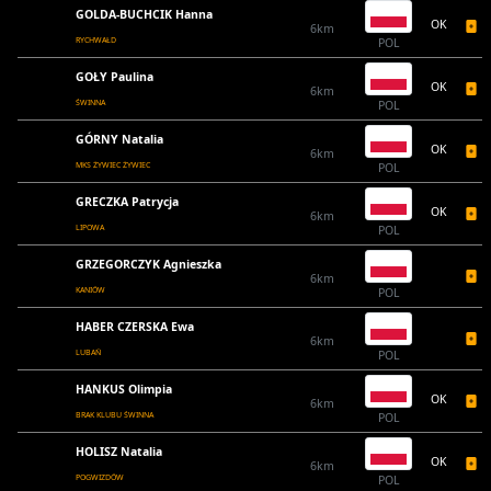
GOLDA-BUCHCIK Hanna
OK
6km
RYCHWAŁD
POL
GOŁY Paulina
OK
6km
ŚWINNA
POL
GÓRNY Natalia
OK
6km
MKS ŻYWIEC ŻYWIEC
POL
GRECZKA Patrycja
OK
6km
LIPOWA
POL
GRZEGORCZYK Agnieszka
6km
KANIÓW
POL
HABER CZERSKA Ewa
6km
LUBAŃ
POL
HANKUS Olimpia
OK
6km
BRAK KLUBU ŚWINNA
POL
HOLISZ Natalia
OK
6km
POGWIZDÓW
POL