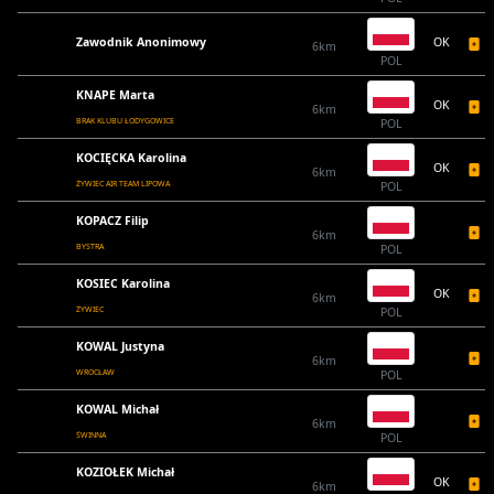
Zawodnik Anonimowy
OK
6km
POL
KNAPE Marta
OK
6km
BRAK KLUBU ŁODYGOWICE
POL
KOCIĘCKA Karolina
OK
6km
ŻYWIEC AIR TEAM LIPOWA
POL
KOPACZ Filip
6km
BYSTRA
POL
KOSIEC Karolina
OK
6km
ŻYWIEC
POL
KOWAL Justyna
6km
WROCŁAW
POL
KOWAL Michał
6km
ŚWINNA
POL
KOZIOŁEK Michał
OK
6km