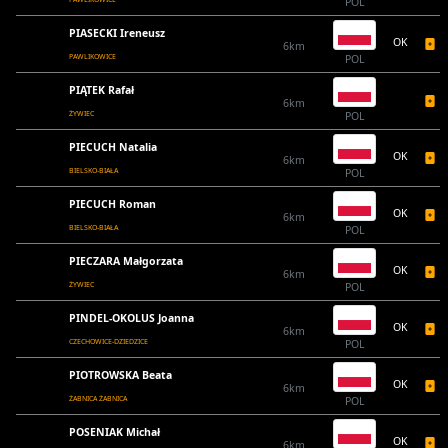
POL
PIASECKI Ireneusz
OK
6km
PAWLIKOWICE
POL
PIĄTEK Rafał
6km
ŻYWIEC
POL
PIECUCH Natalia
OK
6km
BIELSKO-BIAŁA
POL
PIECUCH Roman
OK
6km
BIELSKO-BIAŁA
POL
PIECZARA Małgorzata
OK
6km
ŻYWIEC
POL
PINDEL-OKOLUS Joanna
OK
6km
CZECHOWICE-DZIEDZICE
POL
PIOTROWSKA Beata
OK
6km
ŻABNICA ŻABNICA
POL
POSENIAK Michał
OK
6km