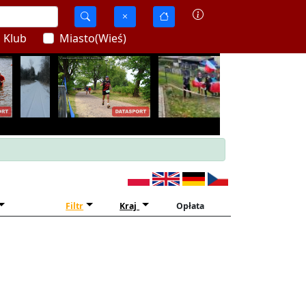
Klub
Miasto(Wieś)
Filtr
Kraj
Opłata