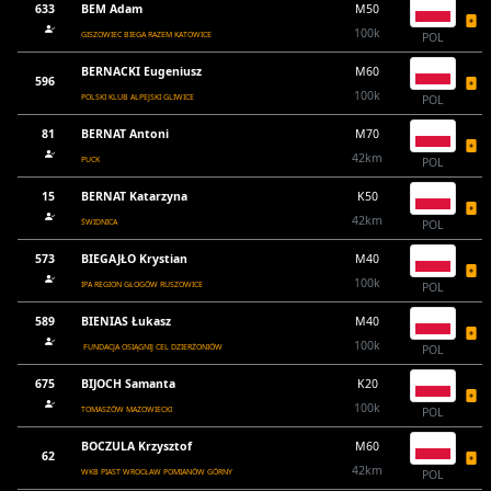
633
BEM Adam
M50
100k
GISZOWIEC BIEGA RAZEM KATOWICE
POL
BERNACKI Eugeniusz
M60
596
100k
POLSKI KLUB ALPEJSKI GLIWICE
POL
81
BERNAT Antoni
M70
42km
PUCK
POL
15
BERNAT Katarzyna
K50
42km
ŚWIDNICA
POL
573
BIEGAJŁO Krystian
M40
100k
IPA REGION GŁOGÓW RUSZOWICE
POL
589
BIENIAS Łukasz
M40
100k
FUNDACJA OSIĄGNIJ CEL DZIERŻONIÓW
POL
675
BIJOCH Samanta
K20
100k
TOMASZÓW MAZOWIECKI
POL
BOCZULA Krzysztof
M60
62
42km
WKB PIAST WROCŁAW POMIANÓW GÓRNY
POL