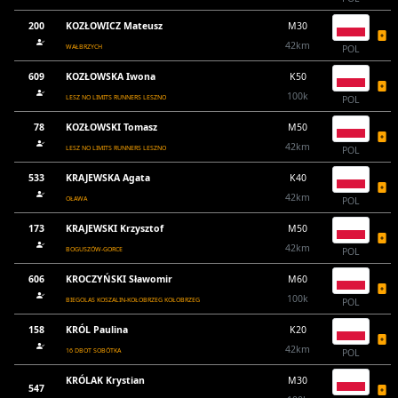
200
KOZŁOWICZ Mateusz
M30
42km
WAŁBRZYCH
POL
609
KOZŁOWSKA Iwona
K50
100k
LESZ NO LIMITS RUNNERS LESZNO
POL
78
KOZŁOWSKI Tomasz
M50
42km
LESZ NO LIMITS RUNNERS LESZNO
POL
533
KRAJEWSKA Agata
K40
42km
OŁAWA
POL
173
KRAJEWSKI Krzysztof
M50
42km
BOGUSZÓW-GORCE
POL
606
KROCZYŃSKI Sławomir
M60
100k
BIEGOLAS KOSZALIN-KOŁOBRZEG KOŁOBRZEG
POL
158
KRÓL Paulina
K20
42km
16 DBOT SOBÓTKA
POL
KRÓLAK Krystian
M30
547