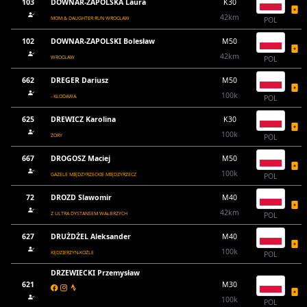
103
DOWNAR-ZAPOLSKA Laura
K30
42km
MOM & DAUGHTER RUN WROCŁAW
POL
102
DOWNAR-ZAPOLSKI Bolesław
M50
42km
WROCŁAW
POL
662
DREGER Dariusz
M50
100k
- KŁODAWA
POL
625
DREWICZ Karolina
K30
100k
ŻORY
POL
667
DROGOSZ Maciej
M50
100k
GAZELE MIĘDZYRZECKIE MIĘDZYRZECZ
POL
72
DROZD Slawomir
M40
42km
Z ULTRA DYSTANSEM WAŁBRZYCH
POL
627
DRUŻDŻEL Aleksander
M40
100k
KĘDZIERZYN-KOŹLE
POL
DRZEWIECKI Przemysław
621
M30
100k
POL