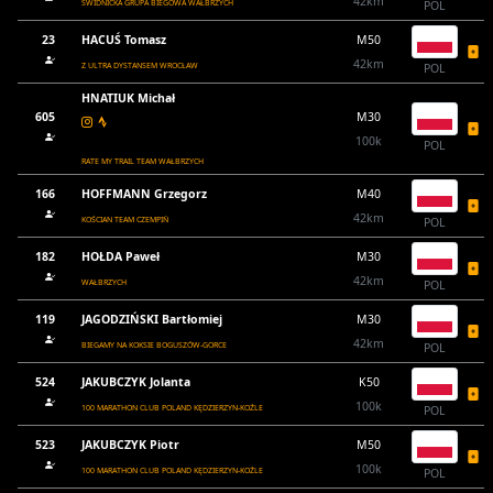
42km
ŚWIDNICKA GRUPA BIEGOWA WAŁBRZYCH
POL
23
HACUŚ Tomasz
M50
42km
Z ULTRA DYSTANSEM WROCŁAW
POL
HNATIUK Michał
605
M30
100k
POL
RATE MY TRAIL TEAM WAŁBRZYCH
166
HOFFMANN Grzegorz
M40
42km
KOŚCIAN TEAM CZEMPIŃ
POL
182
HOŁDA Paweł
M30
42km
WAŁBRZYCH
POL
119
JAGODZIŃSKI Bartłomiej
M30
42km
BIEGAMY NA KOKSIE BOGUSZÓW-GORCE
POL
524
JAKUBCZYK Jolanta
K50
100k
100 MARATHON CLUB POLAND KĘDZIERZYN-KOŹLE
POL
523
JAKUBCZYK Piotr
M50
100k
100 MARATHON CLUB POLAND KĘDZIERZYN-KOŹLE
POL