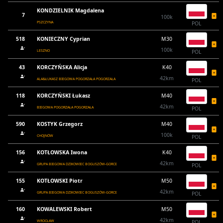
KONDZIELNIK Magdalena
7
100k
PSZCZYNA
POL
518
KONIECZNY Cyprian
M30
100k
LESZNO
POL
43
KORCZYŃSKA Alicja
K40
42km
ALA&ŁUKASZ BIEGOWA POGORZAŁA POGORZAŁA
POL
118
KORCZYŃSKI Łukasz
M40
42km
BIEGOWA POGORZAŁA POGORZAŁA
POL
590
KOSTYK Grzegorz
M40
100k
CHOJNÓW
POL
156
KOTŁOWSKA Iwona
K40
42km
GRUPA BIEGOWA DZIKOWIEC BOGUSZÓW-GORCE
POL
155
KOTŁOWSKI Piotr
M50
42km
GRUPA BIEGOWA DZIKOWIEC BOGUSZÓW-GORCE
POL
160
KOWALEWSKI Robert
M50
42km
WROCŁAW
POL