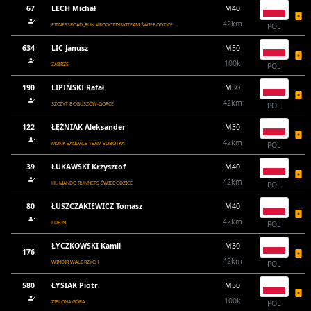
67
LECH Michał
M40
42km
FITNESSROAD_RUN #ROGOZINSKITEAM ŚWIEBODZICE
POL
634
LIC Janusz
M50
100k
ZABRZE
POL
190
LIPIŃSKI Rafał
M30
42km
SZCZYT BOGUSZÓW-GORCE
POL
122
ŁĘŻNIAK Aleksander
M30
42km
MONK SANDALS TEAM SOBÓTKA
POL
39
ŁUKAWSKI Krzysztof
M40
42km
HL MANDO RUNNERS ŚWIEBODZICE
POL
80
ŁUSZCZAKIEWICZ Tomasz
M40
42km
LUBIN
POL
ŁYCZKOWSKI Kamil
M30
176
42km
WINDIR WAŁBRZYCH
POL
580
ŁYSIAK Piotr
M50
100k
ZIELONA GÓRA
POL