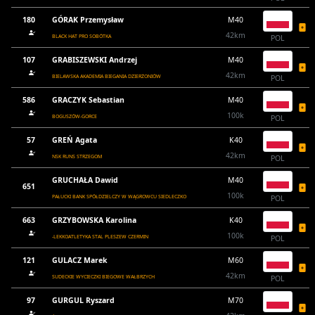
180
GÓRAK Przemysław
M40
42km
BLACK HAT PRO SOBÓTKA
POL
107
GRABISZEWSKI Andrzej
M40
42km
BIELAWSKA AKADEMIA BIEGANIA DZIERŻONIÓW
POL
586
GRACZYK Sebastian
M40
100k
BOGUSZÓW-GORCE
POL
57
GREŃ Agata
K40
42km
NSK RUNS STRZEGOM
POL
GRUCHAŁA Dawid
M40
651
100k
PAŁUCKI BANK SPÓŁDZIELCZY W WĄGROWCU SIEDLECZKO
POL
663
GRZYBOWSKA Karolina
K40
100k
-LEKKOATLETYKA STAL PLESZEW CZERMIN
POL
121
GULACZ Marek
M60
42km
SUDECKIE WYCIECZKI BIEGOWE WAŁBRZYCH
POL
97
GURGUL Ryszard
M70