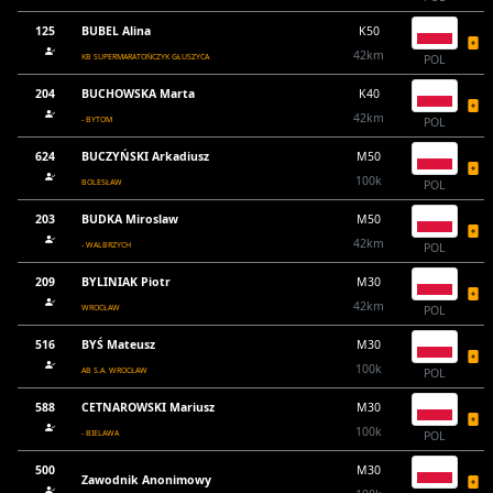
125
BUBEL Alina
K50
42km
KB SUPERMARATOŃCZYK GŁUSZYCA
POL
204
BUCHOWSKA Marta
K40
42km
- BYTOM
POL
624
BUCZYŃSKI Arkadiusz
M50
100k
BOLESŁAW
POL
203
BUDKA Miroslaw
M50
42km
- WALBRZYCH
POL
209
BYLINIAK Piotr
M30
42km
WROCŁAW
POL
516
BYŚ Mateusz
M30
100k
AB S.A. WROCŁAW
POL
588
CETNAROWSKI Mariusz
M30
100k
- BIELAWA
POL
500
M30
Zawodnik Anonimowy