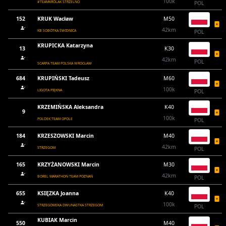
100k
#TEAMKRÓLAK STRZELNO
POL
152
KRUK Wacław
M50
42km
KB SOBÓTKA ŚWIDNICA
POL
KRUPICKA Katarzyna
13
K30
42km
POL
SCARPA TEAM POLSKA WROCŁAW
684
KRUPIŃSKI Tadeusz
M60
100k
LIGOTA PIĘKNA
POL
KRZEMIŃSKA Aleksandra
K40
9
100k
POLDEK TEAM OPOLE
POL
184
KRZESZOWSKI Marcin
M40
42km
STRZEGOM
POL
165
KRZYŻANOWSKI Marcin
M30
42km
BOREL MARATHON TEAM POZNAŃ
POL
655
KSIĘZKA Joanna
K40
100k
STRZEGOMSKA DWUNASTKA STRZEGOM
POL
KUBIAK Marcin
550
M40