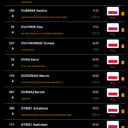
PRZEMKÓW
154
DUBAREK Sandra
K30
42km
GRUPA BIEGOWA DZIKOWIEC BOGUSZÓW-GORCE
POL
34
DUCHNIK Ewa
K50
42km
KB HARCOWNIK JELCZ-LASKOWICE MIKORZYN
POL
537
DUCHNOWSKI Tomasz
M40
100k
SWIEBODZICE
POL
16
DUDA Karol
M30
100k
BLACK HAT PRO BIELAWA
POL
174
DUDZIŃSKI Marcin
M40
42km
SUDECKIE WYCIECZKI BIEGOWE WAŁBRZYCH
POL
507
DURMAJ Bartek
M40
100k
SOBÓTKA
POL
205
DYBIEC Arkadiusz
M50
42km
KAMIENNOGÓRSKA GRUPA BIEGOWA KAMIENNA GÓRA
POL
111
DYBIEC Radosław
M30