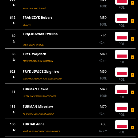
100k
POL
SZAALONY WĄŻ ŻAGAŃ
612
FRANCZYK Robert
M50
100k
CIESZYN
POL
FRĄCKOWIAK Ewelina
60
K40
42km
POL
INNY ŚWIAT JAROCIN
66
FRYC Wojciech
M40
42km
FITNESSROAD_RUN ŚWIDNICA
POL
628
FRYDLEWICZ Zbigniew
M50
100k
BIEGAMDLAZDROWIA.PL JELENIA GÓRA
POL
FURMAN Dawid
M40
11
100k
ULTRA NA SERNIKU BŁAŻEJOWICE
POL
151
FURMAN Mirosław
M70
42km
KB LUPUS OLEŚNICA OLEŚNICA
POL
136
FURTAK Anna
K60
42km
KTOŚ MUSI BYĆ OSTATNI MIŁKOWICE
POL