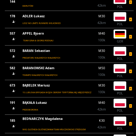
144
42km
BIERUTÓW
POL
178
ADLER Łukasz
M30
42km
LESZ NO LIMITS RUNNERS WILKOWICE
POL
557
APPEL Bjoern
M40
100k
TEAM GINA & GEORGI RODGAU
GER
572
BARAN Sebastian
M30
100k
PREDATORS WAŁBRZYCH WAŁBRZYCH
POL
582
BARANOWSKI Adam
M50
100k
TEMMPO WAŁBRZYCH WAŁBRZYCH
POL
673
BĄBELEK Mariusz
M30
100k
15 LUBUSKA BRYGADA WOJSK OBRONY TERYTORIALNEJ MIĘDZYRZECZ
POL
191
BĄKAŁA Łukasz
M40
42km
PRZEDBOROWA
POL
BEDNARCZYK Magdalena
185
K30
42km
POL
WKS OLEŚNICA OLEŚNICZANKA/TEAM KRUCZKOWSKI STRZEGOM