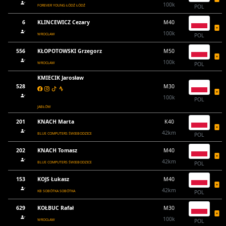
100k
FOREVER YOUNG ŁÓDŹ ŁÓDŹ
POL
6
KLINCEWICZ Cezary
M40
100k
WROCŁAW
POL
556
KŁOPOTOWSKI Grzegorz
M50
100k
WROCŁAW
POL
KMIECIK Jarosław
528
M30
100k
POL
JABŁÓW
201
KNACH Marta
K40
42km
BLUE COMPUTERS ŚWIEBODZICE
POL
202
KNACH Tomasz
M40
42km
BLUE COMPUTERS ŚWIEBODZICE
POL
153
KOJS Łukasz
M40
42km
KB SOBÓTKA SOBÓTKA
POL
629
KOŁBUC Rafał
M30
100k
WROCŁAW
POL