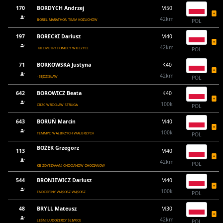
170
BORDYCH Andrzej
M50
42km
BOREL MARATHON TEAM KOŻUCHÓW
POL
197
BORECKI Dariusz
M40
42km
KILOMETRY POMOCY WILCZYCE
POL
71
BORKOWSKA Justyna
K40
42km
- SĘDZISŁAW
POL
642
BOROWICZ Beata
K40
100k
CBZC WROCŁAW STRUGA
POL
643
BORUŃ Marcin
M40
100k
TEMMPO WAŁBRZYCH WAŁBRZYCH
POL
BOŻEK Grzegorz
113
M40
42km
POL
KB ZDYSZAAANI CHOCIANÓW CHOCIANÓW
544
BRONIEWICZ Dariusz
M40
100k
ENDORFINY WĄSOSZ WĄSOSZ
POL
48
BRYLL Mateusz
M30
42km
LEŚNI LUDOŻERCY ŚLIWICE
POL