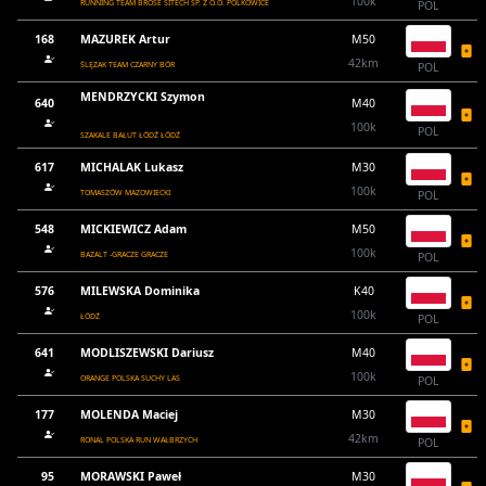
100k
RUNNING TEAM BROSE SITECH SP. Z O.O. POLKOWICE
POL
168
MAZUREK Artur
M50
42km
ŚLĘZAK TEAM CZARNY BÓR
POL
MENDRZYCKI Szymon
640
M40
100k
POL
SZAKALE BAŁUT ŁÓDŹ ŁÓDŹ
617
MICHALAK Lukasz
M30
100k
TOMASZÓW MAZOWIECKI
POL
548
MICKIEWICZ Adam
M50
100k
BAZALT -GRACZE GRACZE
POL
576
MILEWSKA Dominika
K40
100k
ŁÓDŹ
POL
641
MODLISZEWSKI Dariusz
M40
100k
ORANGE POLSKA SUCHY LAS
POL
177
MOLENDA Maciej
M30
42km
RONAL POLSKA RUN WAŁBRZYCH
POL
95
MORAWSKI Paweł
M30