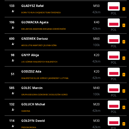
133
GŁADYSZ Rafał
M50
42km
BORN TO RUN CHOJNICKI TEAM ŚWIDNICA
POL
106
GŁOWACKA Agata
K40
42km
BIELAWSKA AKADEMIA BIEGANIA DZIERŻONIÓW
POL
600
GNIEWEK Dariusz
M60
100k
ABSOLUTNI AMATORZY JELENIA GÓRA
POL
98
GNYP Alicja
K20
42km
LKS GÓRNIK WAŁBRZYCH WAŁBRZYCH
POL
GODZISZ Ada
K20
51
42km
WAŁBRZYSKI KLUB GÓRSKI I JASKINIOWY LUTYNIA
POL
585
GOLEC Marcin
M40
100k
GRUPA BIEGOWA DZIKOWIEC BOGUSZÓW-GORCE
POL
132
GOLUCH Michał
M20
42km
SKAWINA
POL
114
GOŁDYN Dawid
M30
42km
PRZEDBOROWA
POL