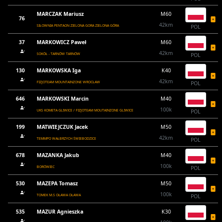
MARCZAK Mariusz
M60
76
42km
SIŁOWNIA PENTAON ZIELONA GORA ZIELONA GÓRA
POL
37
MARKOWICZ Paweł
M60
42km
SOKÓŁ - TARNÓW TARNÓW
POL
130
MARKOWSKA Iga
K40
42km
FIZJOTEAM MOUNTAINZONE WROCŁAW
POL
646
MARKOWSKI Marcin
M40
100k
UKS KOMETA GLIWICE / FIZJOTEAM MOUTAINZONE GLIWICE
POL
199
MATWIEJCZUK Jacek
M50
42km
TEMMPO WAŁBRZYCH ŚWIEBODZICE
POL
678
MAZANKA Jakub
M40
100k
BORÓWIEC
POL
530
MAZEPA Tomasz
M50
100k
TOMEK M.S OŁAWA OŁAWA
POL
535
MAZUR Agnieszka
K30