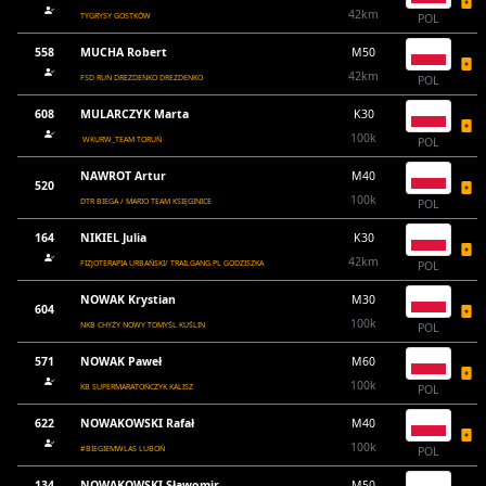
42km
TYGRYSY GOSTKÓW
POL
558
MUCHA Robert
M50
42km
FSD RUN DREZDENKO DREZDENKO
POL
608
MULARCZYK Marta
K30
100k
WKURW_TEAM TORUŃ
POL
NAWROT Artur
M40
520
100k
DTR BIEGA / MARIO TEAM KSIĘGINICE
POL
164
NIKIEL Julia
K30
42km
FIZJOTERAPIA URBAŃSKI/ TRAILGANG.PL GODZISZKA
POL
NOWAK Krystian
M30
604
100k
NKB CHYŻY NOWY TOMYŚL KUŚLIN
POL
571
NOWAK Paweł
M60
100k
KB SUPERMARATOŃCZYK KALISZ
POL
622
NOWAKOWSKI Rafał
M40
100k
#BIEGIEMWLAS LUBOŃ
POL
134
NOWAKOWSKI Sławomir
M50