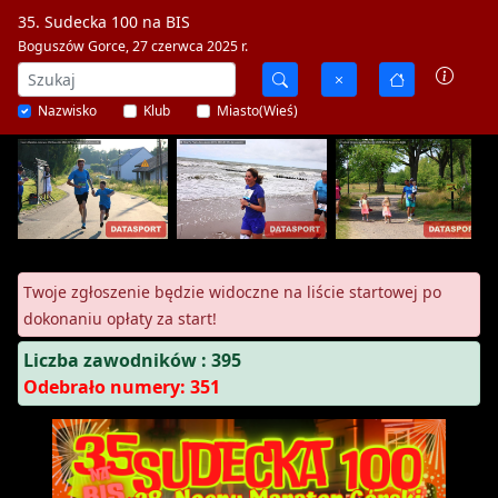
35. Sudecka 100 na BIS
Boguszów Gorce, 27 czerwca 2025 r.
Nazwisko
Klub
Miasto(Wieś)
Twoje zgłoszenie będzie widoczne na liście startowej po
dokonaniu opłaty za start!
Liczba zawodników : 395
Odebrało numery: 351