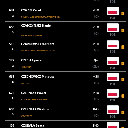
100k
POL
631
CYGAN Karol
M30
100k
POLSKA NA SZCZYCIE RAWA MAZOWIECKA
POL
CZAJCZYŃSKI Daniel
666
M50
100k
POL
SFORA BMK WRZEŚNIA
510
CZARKOWSKI Norbert
M50
100k
TEMMPO WAŁBRZYCH ŚWIEBODZICE
POL
127
CZECH Ignacy
MJun
42km
- SKAWINA
POL
665
CZECHOWICZ Mateusz
M30
100k
KŁODZKO
POL
672
CZERNIAK Paweł
M40
100k
BLACK HAT PRO SOSNOWKA
POL
683
CZERNIAK Wioleta
K40
100k
SOSNÓWKA
POL
135
CZUBALA Beata
K40