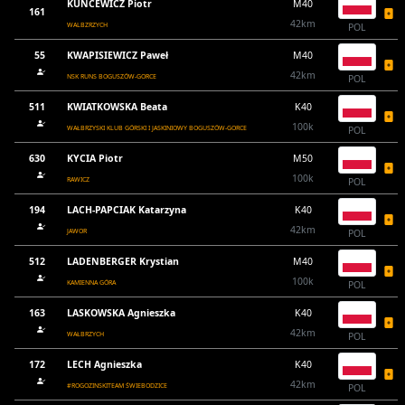
KUNCEWICZ Piotr
M40
161
42km
WALBZRZYCH
POL
55
KWAPISIEWICZ Paweł
M40
42km
NSK RUNS BOGUSZÓW-GORCE
POL
511
KWIATKOWSKA Beata
K40
100k
WAŁBRZYSKI KLUB GÓRSKI I JASKINIOWY BOGUSZÓW-GORCE
POL
630
KYCIA Piotr
M50
100k
RAWICZ
POL
194
LACH-PAPCIAK Katarzyna
K40
42km
JAWOR
POL
512
LADENBERGER Krystian
M40
100k
KAMIENNA GÓRA
POL
163
LASKOWSKA Agnieszka
K40
42km
WAŁBRZYCH
POL
172
LECH Agnieszka
K40
42km
#ROGOZINSKITEAM ŚWIEBODZICE
POL