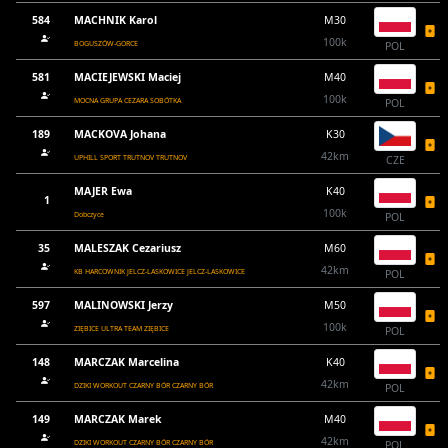
584
MACHNIK Karol
M30
100k
BOGUSZÓW-GORCE
POL
581
MACIEJEWSKI Maciej
M40
100k
MOCNA GRUPA CEZARA SOBÓTKA
POL
189
MACKOVA Johana
K30
42km
UPHILL SPORT TRUTNOV TRUTNOV
CZE
MAJER Ewa
K40
1
100k
Dobczyce
POL
35
MALESZAK Cezariusz
M60
42km
KB HARCOWNIK JELCZ-LASKOWICE JELCZ-LASKOWICE
POL
597
MALINOWSKI Jerzy
M50
100k
ZIĘBICE ULTRA TEAM ZIĘBICE
POL
148
MARCZAK Marcelina
K40
42km
DZIKI WORKOUT CZARNY BÓR CZARNY BÓR
POL
149
MARCZAK Marek
M40
42km
DZIKI WORKOUT CZARNY BÓR CZARNY BÓR
POL