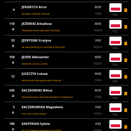
JENDRYCH Artur
M30
4
100k
BIEGAJACY ŚWIDNIK ŚWIDNIK
POL
110
JEŻEWSKI Arkadiusz
M40
42km
ŚWIDNICKA GRUPA BIEGOWA ŚWIDNICA
POL
33
JĘDRYSIAK Grażyna
K60
42km
KB HARCOWNIK JELCZ-LASKOWICE WROCŁAW
POL
159
JĘSIEK Aleksander
M60
42km
MARATON LESZNO LESZNO
POL
JUSZCZYK Łukasz
M40
12
100k
NIEPOŁOMICE BIEGAJĄ WĘGRZCE WIELKIE
POL
545
KACZKOWSKI Miłosz
M30
100k
GRUPA BIEGOWA TRISTONE WAŁBRZYCH WAŁBRZYCH
POL
3
KACZOROWSKA Magdalena
K40
42km
FREE SOLO ŚWIEBODZICE
POL
186
KASPERSKA Sylwia
K40
42km
KB ZDYSZAAANI CHOCIANÓW CHOCIANÓW