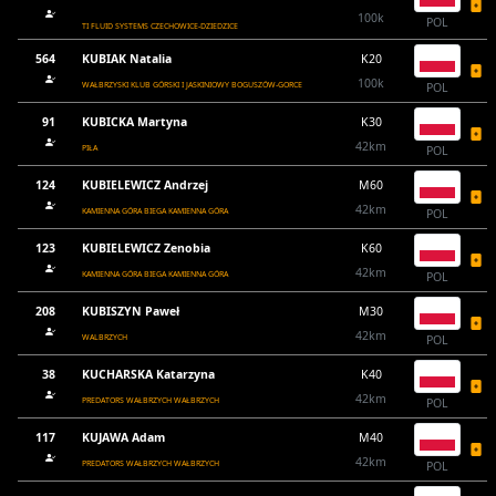
100k
POL
TI FLUID SYSTEMS CZECHOWICE-DZIEDZICE
564
KUBIAK Natalia
K20
100k
WAŁBRZYSKI KLUB GÓRSKI I JASKINIOWY BOGUSZÓW-GORCE
POL
91
KUBICKA Martyna
K30
42km
PIŁA
POL
124
KUBIELEWICZ Andrzej
M60
42km
KAMIENNA GÓRA BIEGA KAMIENNA GÓRA
POL
123
KUBIELEWICZ Zenobia
K60
42km
KAMIENNA GÓRA BIEGA KAMIENNA GÓRA
POL
208
KUBISZYN Paweł
M30
42km
WALBRZYCH
POL
38
KUCHARSKA Katarzyna
K40
42km
PREDATORS WAŁBRZYCH WAŁBRZYCH
POL
117
KUJAWA Adam
M40
42km
PREDATORS WAŁBRZYCH WAŁBRZYCH
POL