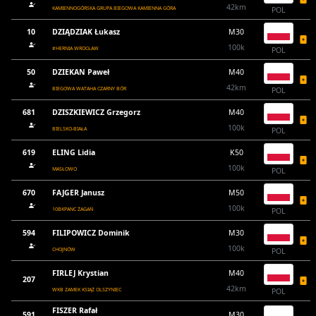
42km
KAMIENNOGÓRSKA GRUPA BIEGOWA KAMIENNA GÓRA
POL
10
DZIĄDZIAK Łukasz
M30
100k
#HERNIA WROCŁAW
POL
50
DZIEKAN Paweł
M40
42km
BIEGOWA WATAHA CZARNY BÓR
POL
681
DZISZKIEWICZ Grzegorz
M40
100k
BIELSKO-BIAŁA
POL
619
ELING Lidia
K50
100k
MASŁOWO
POL
670
FAJGER Janusz
M50
100k
10BKPANC ŻAGAŃ
POL
594
FILIPOWICZ Dominik
M30
100k
CHOJNÓW
POL
FIRLEJ Krystian
M40
207
42km
WKB ZAMEK KSIĄŻ OLSZYNIEC
POL
FISZER Rafał
591
M30