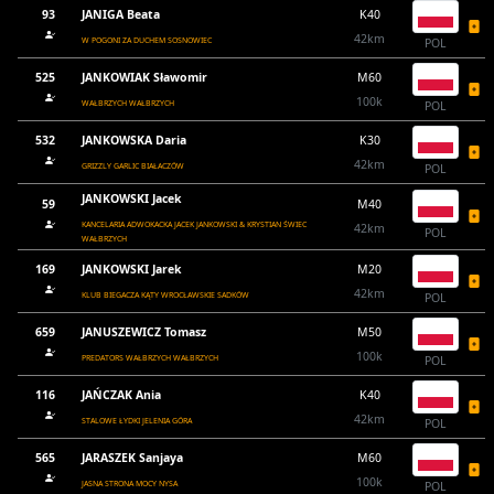
93
JANIGA Beata
K40
42km
W POGONI ZA DUCHEM SOSNOWIEC
POL
525
JANKOWIAK Sławomir
M60
100k
WAŁBRZYCH WAŁBRZYCH
POL
532
JANKOWSKA Daria
K30
42km
GRIZZLY GARLIC BIAŁACZÓW
POL
JANKOWSKI Jacek
59
M40
KANCELARIA ADWOKACKA JACEK JANKOWSKI & KRYSTIAN ŚWIEC
42km
POL
WAŁBRZYCH
169
JANKOWSKI Jarek
M20
42km
KLUB BIEGACZA KĄTY WROCŁAWSKIE SADKÓW
POL
659
JANUSZEWICZ Tomasz
M50
100k
PREDATORS WAŁBRZYCH WAŁBRZYCH
POL
116
JAŃCZAK Ania
K40
42km
STALOWE ŁYDKI JELENIA GÓRA
POL
565
JARASZEK Sanjaya
M60
100k
JASNA STRONA MOCY NYSA
POL