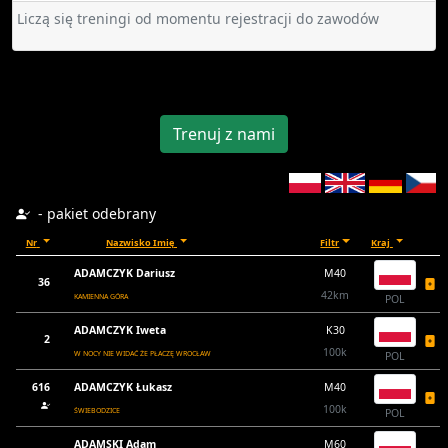
Liczą się treningi od momentu rejestracji do zawodów
Trenuj z nami
- pakiet odebrany
Nr
Nazwisko Imię
Filtr
Kraj
ADAMCZYK Dariusz
M40
36
42km
KAMIENNA GÓRA
POL
ADAMCZYK Iweta
K30
2
100k
W NOCY NIE WIDAĆ ŻE PŁACZĘ WROCŁAW
POL
616
ADAMCZYK Łukasz
M40
100k
ŚWIEBODZICE
POL
ADAMSKI Adam
M60