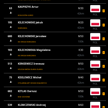
POL
KASPRZYK Artur
63
M30
42km
POL
BOGUSZÓW-GORCE
195
KILICHOWSKI Jakub
M20
42km
WARSZAWA
POL
680
KILICHOWSKI Jarosław
M50
100k
KB DROGA WARSZAWA
POL
183
KILICHOWSKA Magdalena
K30
42km
KB DROGA WARSZAWA
POL
513
KIRKIEWICZ Ireneusz
M50
42km
KOLEGA MAĆKA OŁAWA OŁAWA
POL
75
KISILEWICZ Michał
M40
42km
STOLARNIA ART DESIGN WAŁBRZYCH
POL
682
KITLAS Dariusz
M50
100k
BSB SOCHONIE
POL
539
KLIMCZEWSKI Andrzej
M60