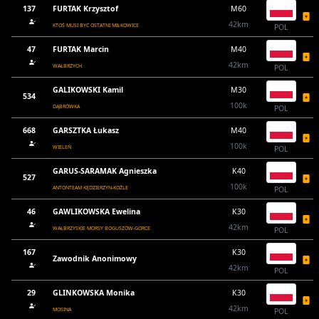
137
FURTAK Krzysztof
M60
42km
KTOŚ MUSI BYĆ OSTATNI MIŁKOWICE
POL
47
FURTAK Marcin
M40
42km
WAŁBRZYCH
POL
GALIKOWSKI Kamil
M30
534
100k
DĄBRÓWKA
POL
668
GARSZTKA Łukasz
M40
100k
WIELEŃ
POL
GARUS-SARAMAK Agnieszka
K40
527
100k
ANTONTEAM KĘDZIERZYN-KOŹLE
POL
46
GAWLIKOWSKA Ewelina
K30
42km
WAŁBRZYSKIE MORSY BOGUSZÓW-GORCE
POL
167
K30
Zawodnik Anonimowy
42km
POL
29
GLINKOWSKA Monika
K30
42km
MOSINA
POL