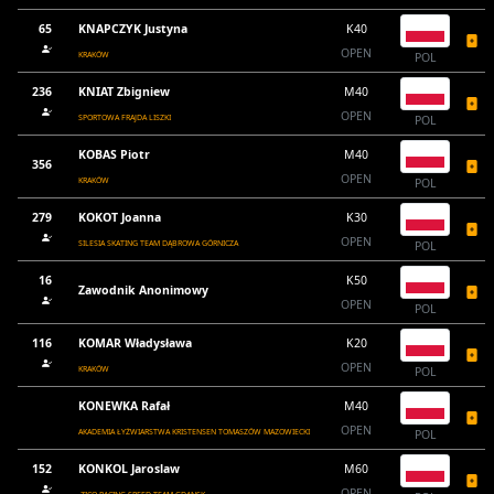
65
KNAPCZYK Justyna
K40
OPEN
KRAKÓW
POL
236
KNIAT Zbigniew
M40
OPEN
SPORTOWA FRAJDA LISZKI
POL
KOBAS Piotr
M40
356
OPEN
KRAKÓW
POL
279
KOKOT Joanna
K30
OPEN
SILESIA SKATING TEAM DĄBROWA GÓRNICZA
POL
16
K50
Zawodnik Anonimowy
OPEN
POL
116
KOMAR Władysława
K20
OPEN
KRAKÓW
POL
KONEWKA Rafał
M40
OPEN
AKADEMIA ŁYŻWIARSTWA KRISTENSEN TOMASZÓW MAZOWIECKI
POL
152
KONKOL Jaroslaw
M60
OPEN