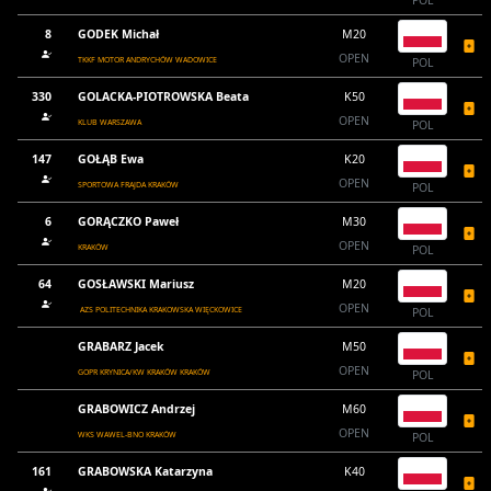
POL
8
GODEK Michał
M20
OPEN
TKKF MOTOR ANDRYCHÓW WADOWICE
POL
330
GOLACKA-PIOTROWSKA Beata
K50
OPEN
KLUB WARSZAWA
POL
147
GOŁĄB Ewa
K20
OPEN
SPORTOWA FRAJDA KRAKÓW
POL
6
GORĄCZKO Paweł
M30
OPEN
KRAKÓW
POL
64
GOSŁAWSKI Mariusz
M20
OPEN
AZS POLITECHNIKA KRAKOWSKA WIĘCKOWICE
POL
GRABARZ Jacek
M50
OPEN
GOPR KRYNICA/KW KRAKÓW KRAKÓW
POL
GRABOWICZ Andrzej
M60
OPEN
WKS WAWEL-BNO KRAKÓW
POL
161
GRABOWSKA Katarzyna
K40