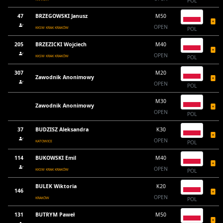
POL
47
BRZEGOWSKI Janusz
M50
OPEN
KKSW KRAK KRAKÓW
POL
205
BRZEZICKI Wojciech
M40
OPEN
KKSW KRAK KRAKÓW
POL
307
M20
Zawodnik Anonimowy
OPEN
POL
M30
Zawodnik Anonimowy
OPEN
POL
37
BUDZISZ Aleksandra
K30
OPEN
KATOWICE
POL
114
BUKOWSKI Emil
M40
OPEN
KKSW KRAK KRAKÓW
POL
BULEK Wiktoria
K20
146
OPEN
KRAKÓW
POL
131
BUTRYM Paweł
M50