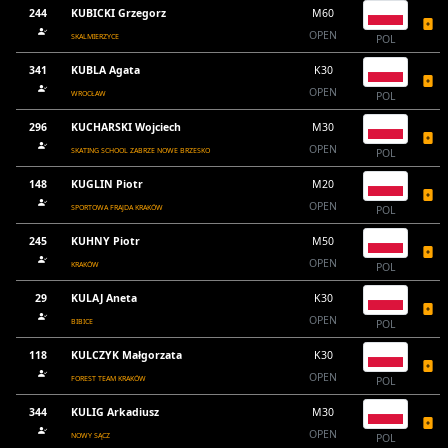
244
KUBICKI Grzegorz
M60
OPEN
SKALMIERZYCE
POL
341
KUBLA Agata
K30
OPEN
WROCŁAW
POL
296
KUCHARSKI Wojciech
M30
OPEN
SKATING SCHOOL ZABRZE NOWE BRZESKO
POL
148
KUGLIN Piotr
M20
OPEN
SPORTOWA FRAJDA KRAKÓW
POL
245
KUHNY Piotr
M50
OPEN
KRAKÓW
POL
29
KULAJ Aneta
K30
OPEN
BIBICE
POL
118
KULCZYK Małgorzata
K30
OPEN
FOREST TEAM KRAKÓW
POL
344
KULIG Arkadiusz
M30
OPEN
NOWY SĄCZ
POL