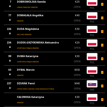
7
DOBROWOLSKA Kamila
K20
OPEN
URBAN DRAGONS KRAKÓW
POL
77
DOMAGAŁA Angelika
K40
OPEN
KRAKÓW
POL
226
DUDA Magdalena
K30
OPEN
ROLLERSI KRAKÓW
POL
234
DUDEK-GRZYBOWSKA Aleksandra
K20
OPEN
SPORTOWA FRAJDA KRAKÓW
POL
99
DUMA Katarzyna
K30
OPEN
SPORTOWA FRAJDA KRAKÓW
POL
63
DYBAŁ Marcin
M30
OPEN
KRAKÓW
POL
237
DZURÁK Pavol
M40
OPEN
HYPER SPEED SKATING TEAM BANSKA BYSTRICA
SVK
FAŁOWSKA Katarzyna
K30
OPEN
KRAKÓW
POL