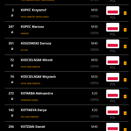
ZICO RACING SPEED TEAM GDANSK
POL
2
KOPEĆ Krzysztof
M50
OPEN
KKSW KRAKÓW NIEPOŁOMICE
POL
247
KOPEĆ Mariusz
M30
OPEN
KRAKÓW
POL
351
KOSZOWSKI Dariusz
M40
OPEN
BYTOM
POL
72
KOŚCIELNIAK Witold
M50
OPEN
KKSW KRAK KRAKÓW
POL
74
KOŚCIELNIAK Wojciech
M20
OPEN
KKSW KRAK KRAKÓW
POL
272
KOTARBA Aleksandra
K20
OPEN
ŚWIĄTNIKI GÓRNE
POL
142
KOTYAEVA Darya
K20
OPEN
ROLLERSI KRAKÓW
POL
256
KOTZIAN Daniel
M40