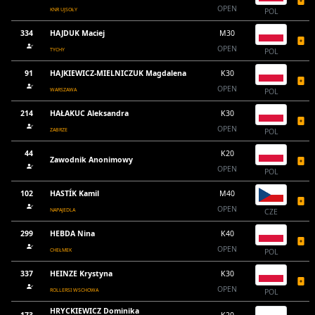
OPEN
KNR UJSOŁY
POL
334
HAJDUK Maciej
M30
OPEN
TYCHY
POL
91
HAJKIEWICZ-MIELNICZUK Magdalena
K30
OPEN
WARSZAWA
POL
214
HAŁAKUC Aleksandra
K30
OPEN
ZABRZE
POL
44
K20
Zawodnik Anonimowy
OPEN
POL
102
HASTÍK Kamil
M40
OPEN
NAPAJEDLA
CZE
299
HEBDA Nina
K40
OPEN
CHEŁMEK
POL
337
HEINZE Krystyna
K30
OPEN
ROLLERSI WSCHOWA
POL
HRYCKIEWICZ Dominika