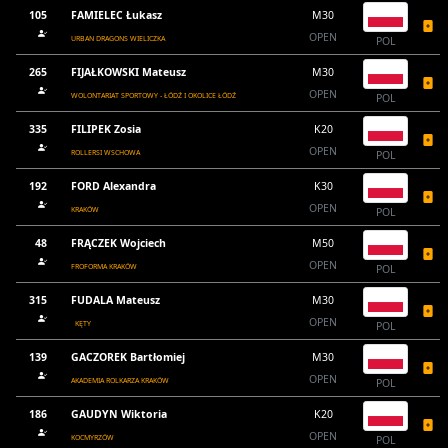
105
FAMIELEC Łukasz
M30
OPEN
URBAN DRAGONS WIELICZKA
POL
265
FIJAŁKOWSKI Mateusz
M30
OPEN
WOLONTARIAT SPORTOWY - ŁÓDŹ I OKOLICE ŁÓDŹ
POL
335
FILIPEK Zosia
K20
OPEN
ROLLERSI WSCHOWA
POL
192
FORD Alexandra
K30
OPEN
KRAKÓW
POL
48
FRĄCZEK Wojciech
M50
OPEN
FROFORMA KRAKÓW
POL
315
FUDALA Mateusz
M30
OPEN
KĘTY
POL
139
GACZOREK Bartłomiej
M30
OPEN
AKADEMIA ROLKARZA KRAKÓW
POL
186
GAUDYN Wiktoria
K20
OPEN
KOCMYRZÓW
POL