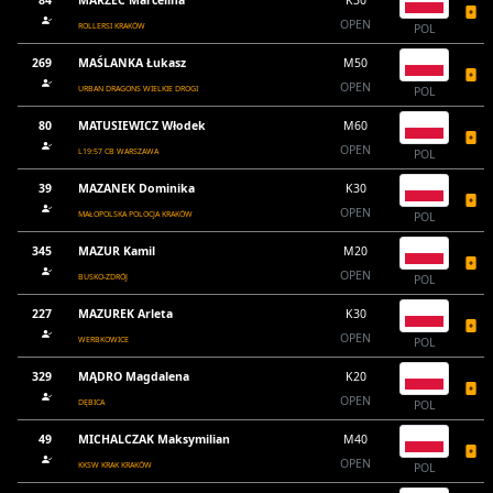
84
MARZEC Marcelina
K30
OPEN
ROLLERSI KRAKÓW
POL
269
MAŚLANKA Łukasz
M50
OPEN
URBAN DRAGONS WIELKIE DROGI
POL
80
MATUSIEWICZ Włodek
M60
OPEN
L19:57 CB WARSZAWA
POL
39
MAZANEK Dominika
K30
OPEN
MAŁOPOLSKA POLOCJA KRAKÓW
POL
345
MAZUR Kamil
M20
OPEN
BUSKO-ZDRÓJ
POL
227
MAZUREK Arleta
K30
OPEN
WERBKOWICE
POL
329
MĄDRO Magdalena
K20
OPEN
DĘBICA
POL
49
MICHALCZAK Maksymilian
M40
OPEN
KKSW KRAK KRAKÓW
POL