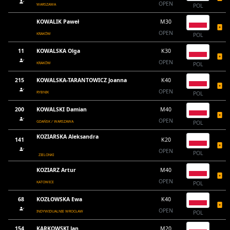
OPEN
WARSZAWA
POL
KOWALIK Paweł
M30
OPEN
KRAKÓW
POL
11
KOWALSKA Olga
K30
OPEN
KRAKÓW
POL
215
KOWALSKA-TARANTOWICZ Joanna
K40
OPEN
RYBNIK
POL
200
KOWALSKI Damian
M40
OPEN
GDAŃSK / WARSZAWA
POL
KOZIARSKA Aleksandra
141
K20
OPEN
POL
ZIELONKI
KOZIARZ Artur
M40
OPEN
KATOWICE
POL
68
KOZŁOWSKA Ewa
K40
OPEN
INDYWIDUALNIE WROCŁAW
POL
154
KARKOWSKI Jan
M20