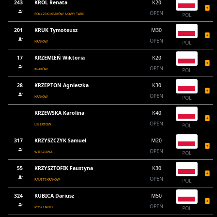
243
KRÓL Renata
K20
OPEN
ROLL2SKI KRAKÓW NOWY TARG
POL
201
KRUK Tymoteusz
M30
OPEN
KRAKÓW
POL
17
KRZEMIEŃ Wiktoria
K20
OPEN
KRAKÓW
POL
28
KRZEPTON Agnieszka
K30
OPEN
KRAKOW
POL
KRZEWSKA Karolina
K40
OPEN
LIBERTÓW
POL
317
KRZYSZCZYK Samuel
M20
OPEN
WIESZOWA
POL
55
KRZYSZTOFIK Faustyna
K30
OPEN
FAUSTI KRAKÓW
POL
324
KUBICA Dariusz
M50
OPEN
MYSŁOWICE
POL