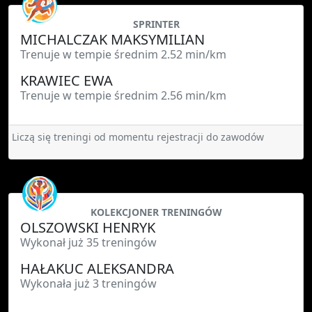
SPRINTER
MICHALCZAK MAKSYMILIAN
Trenuje w tempie średnim 2.52 min/km
KRAWIEC EWA
Trenuje w tempie średnim 2.56 min/km
Liczą się treningi od momentu rejestracji do zawodów
KOLEKCJONER TRENINGÓW
OLSZOWSKI HENRYK
Wykonał już 35 treningów
HAŁAKUC ALEKSANDRA
Wykonała już 3 treningów