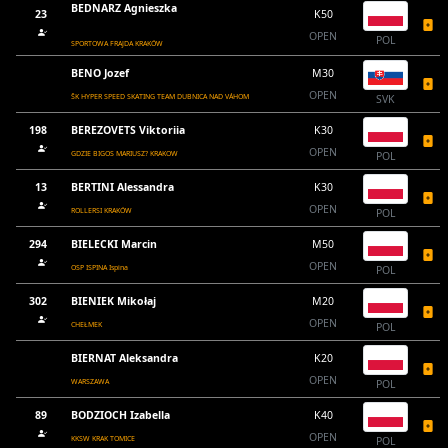
BEDNARZ Agnieszka
23
K50
OPEN
POL
SPORTOWA FRAJDA KRAKÓW
BENO Jozef
M30
OPEN
ŠK HYPER SPEED SKATING TEAM DUBNICA NAD VÁHOM
SVK
198
BEREZOVETS Viktoriia
K30
OPEN
GDZIE BIGOS MARIUSZ? KRAKOW
POL
13
BERTINI Alessandra
K30
OPEN
ROLLERSI KRAKÓW
POL
294
BIELECKI Marcin
M50
OPEN
OSP ISPINA Ispina
POL
302
BIENIEK Mikołaj
M20
OPEN
CHEŁMEK
POL
BIERNAT Aleksandra
K20
OPEN
WARSZAWA
POL
89
BODZIOCH Izabella
K40
OPEN
KKSW KRAK TOMICE
POL