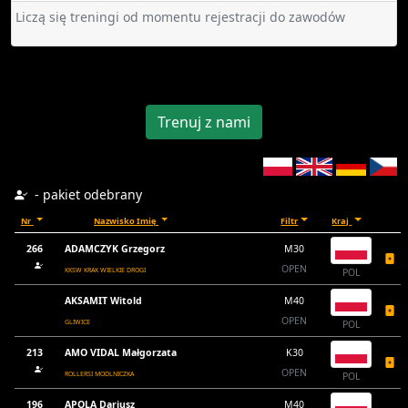
Liczą się treningi od momentu rejestracji do zawodów
Trenuj z nami
- pakiet odebrany
Nr
Nazwisko Imię
Filtr
Kraj
266
ADAMCZYK Grzegorz
M30
OPEN
KKSW KRAK WIELKIE DROGI
POL
AKSAMIT Witold
M40
OPEN
GLIWICE
POL
213
AMO VIDAL Małgorzata
K30
OPEN
ROLLERSI MODLNICZKA
POL
196
APOLA Dariusz
M40