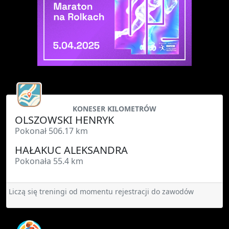
KONESER KILOMETRÓW
OLSZOWSKI HENRYK
Pokonał 506.17 km
HAŁAKUC ALEKSANDRA
Pokonała 55.4 km
Liczą się treningi od momentu rejestracji do zawodów