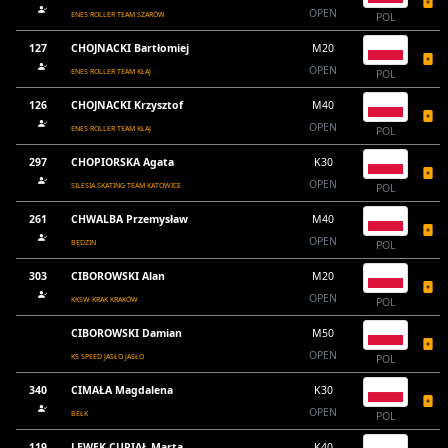
OPEN
ENES ROLLER TEAM SZARÓW
POL
127
CHOJNACKI Bartłomiej
M20
OPEN
ENES ROLLER TEAM KŁAJ
POL
126
CHOJNACKI Krzysztof
M40
OPEN
ENES ROLLER TEAM KŁAJ
POL
297
CHOPIORSKA Agata
K30
OPEN
SILESIA SKATING TEAM KATOWICE
POL
261
CHWALBA Przemysław
M40
OPEN
BĘDZIN
POL
303
CIBOROWSKI Alan
M20
OPEN
KKSW KRAK KRAKÓW
POL
CIBOROWSKI Damian
M50
OPEN
KS SPEED JASŁO JASŁO
POL
340
CIMAŁA Magdalena
K30
OPEN
BEŁK
POL
119
LEWEK-CUPIAŁ Marta
K40