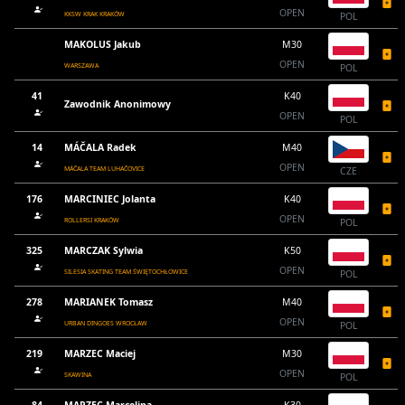
OPEN
KKSW KRAK KRAKÓW
POL
MAKOLUS Jakub
M30
OPEN
WARSZAWA
POL
41
K40
Zawodnik Anonimowy
OPEN
POL
14
MÁČALA Radek
M40
OPEN
MÁČALA TEAM LUHAČOVICE
CZE
176
MARCINIEC Jolanta
K40
OPEN
ROLLERSI KRAKÓW
POL
325
MARCZAK Sylwia
K50
OPEN
SILESIA SKATING TEAM ŚWIĘTOCHŁOWICE
POL
278
MARIANEK Tomasz
M40
OPEN
URBAN DINGOES WROCŁAW
POL
219
MARZEC Maciej
M30
OPEN
SKAWINA
POL