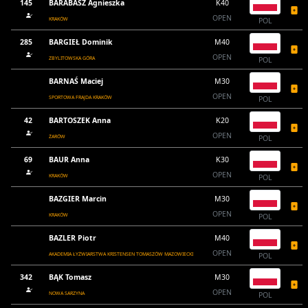
145
BARABASZ Agnieszka
K40
OPEN
KRAKÓW
POL
285
BARGIEŁ Dominik
M40
OPEN
ZBYLITOWSKA GÓRA
POL
BARNAŚ Maciej
M30
OPEN
SPORTOWA FRAJDA KRAKÓW
POL
42
BARTOSZEK Anna
K20
OPEN
ŻARÓW
POL
69
BAUR Anna
K30
OPEN
KRAKÓW
POL
BAZGIER Marcin
M30
OPEN
KRAKÓW
POL
BAZLER Piotr
M40
OPEN
AKADEMIA ŁYŻWIARSTWA KRISTENSEN TOMASZÓW MAZOWIECKI
POL
342
BĄK Tomasz
M30
OPEN
NOWA SARZYNA
POL