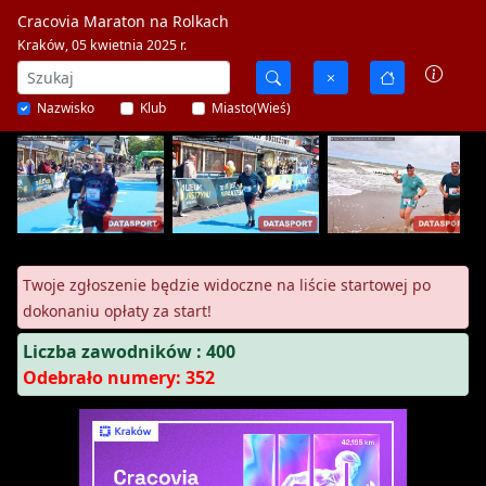
Cracovia Maraton na Rolkach
Kraków, 05 kwietnia 2025 r.
Nazwisko
Klub
Miasto(Wieś)
Twoje zgłoszenie będzie widoczne na liście startowej po
dokonaniu opłaty za start!
Liczba zawodników : 400
Odebrało numery: 352