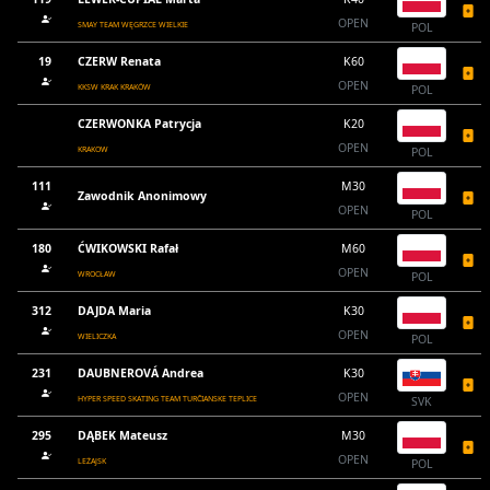
OPEN
SMAY TEAM WĘGRZCE WIELKIE
POL
19
CZERW Renata
K60
OPEN
KKSW KRAK KRAKÓW
POL
CZERWONKA Patrycja
K20
OPEN
KRAKOW
POL
111
M30
Zawodnik Anonimowy
OPEN
POL
180
ĆWIKOWSKI Rafał
M60
OPEN
WROCŁAW
POL
312
DAJDA Maria
K30
OPEN
WIELICZKA
POL
231
DAUBNEROVÁ Andrea
K30
OPEN
HYPER SPEED SKATING TEAM TURČIANSKE TEPLICE
SVK
295
DĄBEK Mateusz
M30
OPEN
LEŻAJSK
POL