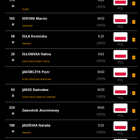
173
K20
OPEN
POL
RUMIA
165
IDRYAN Marcin
M50
OPEN
ZAKOPANE
POL
58
IGŁA Dominika
K20
OPEN
KRAKÓW
POL
20
IGŁOWSKA Halina
K60
OPEN
PARTYZANCI KONIN TORUŃ
POL
JAKÓBCZYK Piotr
M40
OPEN
WSRS WROCŁAW WROCŁAW
POL
93
JAROS Radosław
M30
OPEN
GDZIE BIGOS MARIUSZ? KRAKÓW
POL
224
M40
Zawodnik Anonimowy
OPEN
POL
188
JASIŃSKA Natalia
K20
OPEN
KRAKÓW
POL