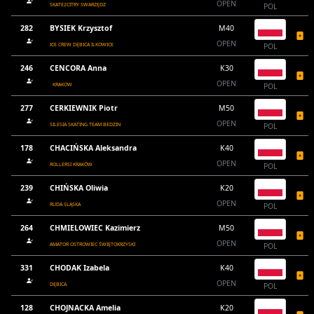
OPEN
SKATE2CITRY SWARZĘDZ
POL
282
BYSIEK Krzysztof
M40
OPEN
ICE CREW DĘBICA ILKOWICE
POL
246
CENCORA Anna
K30
OPEN
KRAKOW
POL
277
CERKIEWNIK Piotr
M50
OPEN
SILESIA SKATING TEAM BEDZIN
POL
178
CHACIŃSKA Aleksandra
K40
OPEN
ROLLERSI KRAKÓW
POL
239
CHIŃSKA Oliwia
K20
OPEN
RUDA SLĄSKA
POL
264
CHMIELOWIEC Kazimierz
M50
OPEN
AMATOR OSTROWIEC ŚWIĘTOKRZYSKI
POL
331
CHODAK Izabela
K40
OPEN
DĘBICA
POL
128
CHOJNACKA Amelia
K20