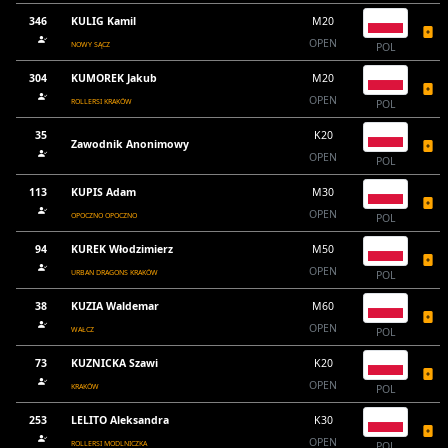
346
KULIG Kamil
M20
OPEN
NOWY SĄCZ
POL
304
KUMOREK Jakub
M20
OPEN
ROLLERSI KRAKÓW
POL
35
K20
Zawodnik Anonimowy
OPEN
POL
113
KUPIS Adam
M30
OPEN
OPOCZNO OPOCZNO
POL
94
KUREK Włodzimierz
M50
OPEN
URBAN DRAGONS KRAKÓW
POL
38
KUZIA Waldemar
M60
OPEN
WAŁCZ
POL
73
KUZNICKA Szawi
K20
OPEN
KRAKÓW
POL
253
LELITO Aleksandra
K30
OPEN
ROLLERSI MODLNICZKA
POL