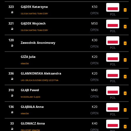
323
GĄDEK Katarzyna
K50
OPEN
SILESIA SKATING TEAM ŻORY
POL
321
GĄDEK Wojciech
M50
OPEN
SILESIA SKATING TEAM ŻORY
POL
120
K30
Zawodnik Anonimowy
OPEN
POL
GIŻA Julia
K20
OPEN
KRAKÓW
POL
336
GLAMKOWSKA Aleksandra
K20
OPEN
UKS ORLICA DUSZNIKI ZDRÓJ SZCZYTNA
POL
310
GŁĄB Paweł
M40
OPEN
WODZISŁAW ŚLĄSKI
POL
136
GŁĄBAŁA Anna
K20
OPEN
KRAKÓW
POL
33
GŁOWACZ Anna
K40
OPEN
PRO-SPORT KRAKÓW