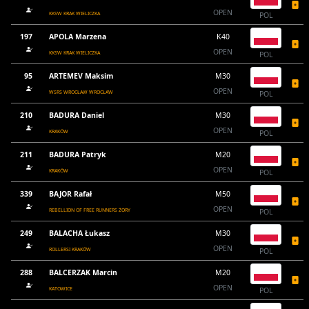
OPEN
KKSW KRAK WIELICZKA
POL
197
APOLA Marzena
K40
OPEN
KKSW KRAK WIELICZKA
POL
95
ARTEMEV Maksim
M30
OPEN
WSRS WROCŁAW WROCŁAW
POL
210
BADURA Daniel
M30
OPEN
KRAKÓW
POL
211
BADURA Patryk
M20
OPEN
KRAKÓW
POL
339
BAJOR Rafał
M50
OPEN
REBELLION OF FREE RUNNERS ŻORY
POL
249
BALACHA Łukasz
M30
OPEN
ROLLERSI KRAKÓW
POL
288
BALCERZAK Marcin
M20
OPEN
KATOWICE
POL