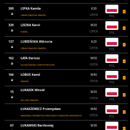
300
LIPKA Kamila
K30
OPEN
URBAN DRAGONS KRAKÓW
POL
320
LISZKA Karol
M20
OPEN
DOBRA
POL
137
LUBIEŃSKA Wiktoria
K20
OPEN
URBAN DRAGONS KRAKÓW
POL
162
ŁATA Dariusz
M50
OPEN
SILESIA SKATING TEAM WYMYSŁÓW
POL
166
ŁOBOS Kamil
M40
OPEN
KRAKÓW
POL
ŁUKASIK Witold
15
M20
OPEN
POL
ROLLERSI KRAKÓW
ŁUKASZEWICZ Przemysław
M40
OPEN
AKADEMIA ŁYŻWIARSTWA KRISTENSEN TOMASZÓW MAZOWIECKI
POL
67
ŁUKAWSKI Bartłomiej
M30