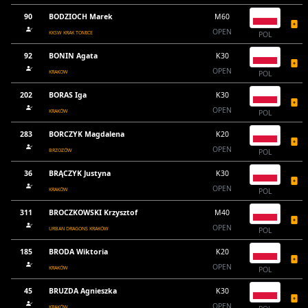
90
BODZIOCH Marek
M60
OPEN
KKSW KRAK TOMICE
POL
92
BONIN Agata
K30
OPEN
KRAKOW
POL
202
BORAS Iga
K30
OPEN
KRAKÓW
POL
283
BORCZYK Magdalena
K20
OPEN
BRZOZÓW
POL
36
BRĄCZYK Justyna
K30
OPEN
KRAKÓW
POL
311
BROCZKOWSKI Krzysztof
M40
OPEN
URBAN DRAGONS KRAKÓW
POL
185
BRODA Wiktoria
K20
OPEN
KRAKÓW
POL
45
BRUZDA Agnieszka
K30
OPEN
KRAKÓW