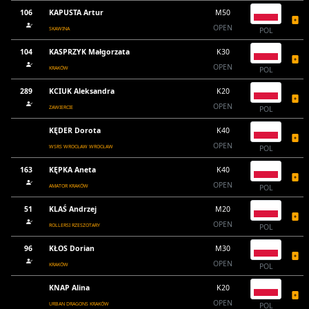
106
KAPUSTA Artur
M50
OPEN
SKAWINA
POL
104
KASPRZYK Małgorzata
K30
OPEN
KRAKÓW
POL
289
KCIUK Aleksandra
K20
OPEN
ZAWIERCIE
POL
KĘDER Dorota
K40
OPEN
WSRS WROCŁAW WROCŁAW
POL
163
KĘPKA Aneta
K40
OPEN
AMATOR KRAKÓW
POL
51
KLAŚ Andrzej
M20
OPEN
ROLLERSI RZESZOTARY
POL
96
KŁOS Dorian
M30
OPEN
KRAKÓW
POL
KNAP Alina
K20
OPEN
URBAN DRAGONS KRAKÓW
POL