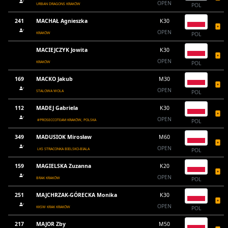
OPEN
URBAN DRAGONS KRAKÓW
POL
241
MACHAŁ Agnieszka
K30
OPEN
KRAKÓW
POL
MACIEJCZYK Jowita
K30
OPEN
KRAKÓW
POL
169
MACKO Jakub
M30
OPEN
STALOWA WOLA
POL
112
MADEJ Gabriela
K30
OPEN
#PROSECCOTEAM KRAKÓW, POLSKA
POL
349
MADUSIOK Mirosław
M60
OPEN
LKS STRACONKA BIELSKO-BIALA
POL
159
MAGIELSKA Zuzanna
K20
OPEN
BRAK KRAKÓW
POL
251
MAJCHRZAK-GÓRECKA Monika
K30
OPEN
KKSW KRAK KRAKÓW
POL
217
MAJOR Zby
M50