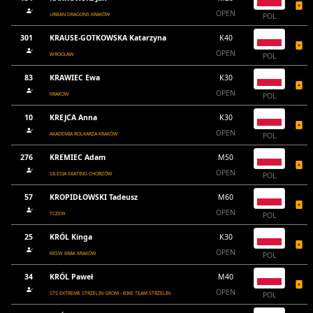
OPEN
URBAN DRAGONS KRAKÓW
POL
301
KRAUSE-GOTKOWSKA Katarzyna
K40
OPEN
WROCŁAW
POL
83
KRAWIEC Ewa
K30
OPEN
KRAKOW
POL
10
KREJCA Anna
K30
OPEN
AKADEMIA ROLKARZA KRAKÓW
POL
276
KREMIEC Adam
M50
OPEN
SILESIA SKATING CHORZÓW
POL
57
KROPIDŁOWSKI Tadeusz
M60
OPEN
TCZEW
POL
25
KRÓL Kinga
K30
OPEN
KKSW KRAK KRAKÓW
POL
34
KRÓL Paweł
M40
OPEN
STS EXTREME STRZELIN GROM - BIKE TEAM STRZELIN
POL