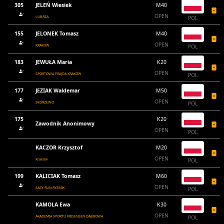
305
JELEŃ Wiesiek
M40
OPEN
LUBRZA
POL
155
JELONEK Tomasz
M40
OPEN
KRAKÓW
POL
183
JEWUŁA Maria
K20
OPEN
SPORTOWA FRAJDA KRAKÓW
POL
177
JEZIAK Waldemar
M50
OPEN
SKÓRZEWO
POL
175
K20
Zawodnik Anonimowy
OPEN
POL
KACZOR Krzysztof
M20
OPEN
Kraków
POL
199
KALICIAK Tomasz
M60
OPEN
EASY RUN RYBNIK
POL
KAMOLA Ewa
K30
OPEN
AKADEMIA SPORTU KRISENSEN DĄBROWA
POL