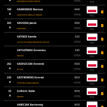
OPEN
AKADEMIA ROLKARZA KRAKÓW
POL
160
GRABOWSKI Mariusz
M40
OPEN
GDZIE BIGOS MARIUSZ? KRAKÓW
POL
263
GRUSZKA Jakub
M40
OPEN
WARSZAWA
POL
GRYBOŚ Kamila
K20
OPEN
AZS POLITECHNIKA KRAKOWSKA LIBUSZA
POL
GRYSZÓWKA Dominika
K40
OPEN
KRAKÓW
POL
262
GRZESZCZAK Dominik
M20
OPEN
BYTOM
POL
235
GRZYBOWSKI Konrad
M20
OPEN
SPORTOWA FRAJDA KRAKÓW
POL
53
GURGUL Rafał
M30
OPEN
KRAKÓW
POL
HABICIAK Bartłomiej
M20