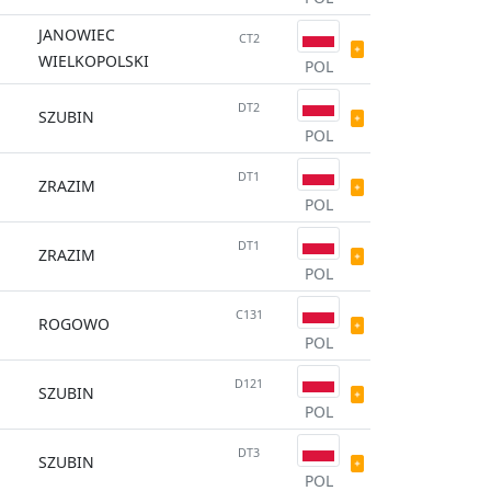
JANOWIEC
CT2
WIELKOPOLSKI
POL
DT2
SZUBIN
POL
DT1
ZRAZIM
POL
DT1
ZRAZIM
POL
C131
ROGOWO
POL
D121
SZUBIN
POL
DT3
SZUBIN
POL