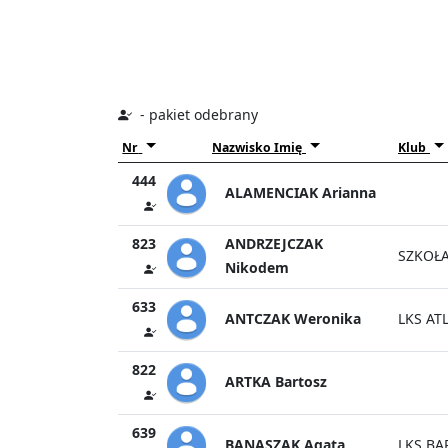
- pakiet odebrany
Nr
Nazwisko Imię
Klub
444
ALAMENCIAK Arianna
823
ANDRZEJCZAK
SZKOŁA
Nikodem
633
ANTCZAK Weronika
LKS AT
822
ARTKA Bartosz
639
BANASZAK Agata
LKS BA