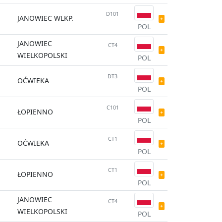
D101
JANOWIEC WLKP.
POL
JANOWIEC
CT4
WIELKOPOLSKI
POL
DT3
OĆWIEKA
POL
C101
ŁOPIENNO
POL
CT1
OĆWIEKA
POL
CT1
ŁOPIENNO
POL
JANOWIEC
CT4
WIELKOPOLSKI
POL