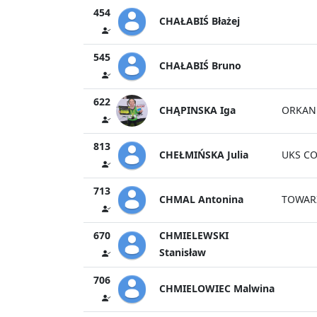
454
CHAŁABIŚ Błażej
545
CHAŁABIŚ Bruno
622
CHĄPINSKA Iga
ORKAN
813
CHEŁMIŃSKA Julia
UKS CO
713
CHMAL Antonina
TOWAR
670
CHMIELEWSKI
Stanisław
706
CHMIELOWIEC Malwina