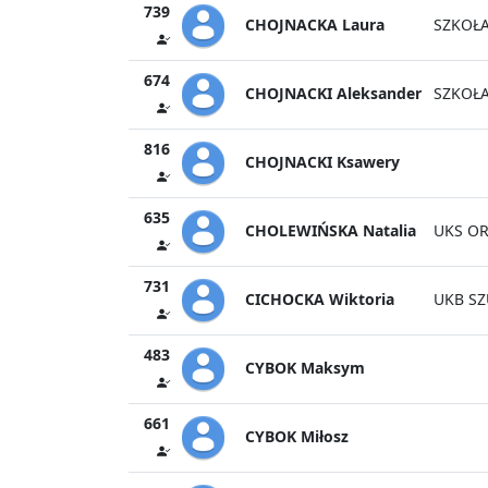
739
CHOJNACKA Laura
SZKOŁA
674
CHOJNACKI Aleksander
SZKOŁA
816
CHOJNACKI Ksawery
635
CHOLEWIŃSKA Natalia
UKS OR
731
CICHOCKA Wiktoria
UKB SZ
483
CYBOK Maksym
661
CYBOK Miłosz