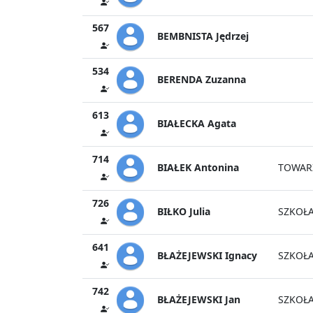
567
BEMBNISTA Jędrzej
534
BERENDA Zuzanna
613
BIAŁECKA Agata
714
BIAŁEK Antonina
TOWAR
726
BIŁKO Julia
SZKOŁA
641
BŁAŻEJEWSKI Ignacy
SZKOŁA
742
BŁAŻEJEWSKI Jan
SZKOŁA