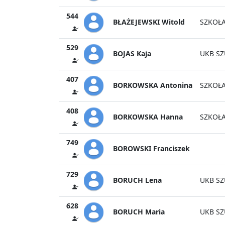
544
BŁAŻEJEWSKI Witold
SZKOŁA
529
BOJAS Kaja
UKB SZ
407
BORKOWSKA Antonina
SZKOŁ
408
BORKOWSKA Hanna
SZKOŁ
749
BOROWSKI Franciszek
729
BORUCH Lena
UKB SZ
628
BORUCH Maria
UKB SZ