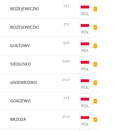
CT1
BOŻEJEWICZKI
POL
CT2
BOŻEJEWICZKI
POL
DT3
GUŁTOWY
POL
D101
SIEDLISKO
POL
D121
GNIEWKOWO
POL
CT4
GORZEWO
POL
D121
BRZOZA
POL