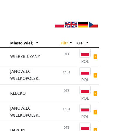
Miasto(Wieś)
Filtr
Kraj
DT1
WIERZBICZANY
POL
JANOWIEC
C101
WIELKOPOLSKI
POL
DT3
KŁECKO
POL
JANOWIEC
C101
WIELKOPOLSKI
POL
DT3
BARCIN