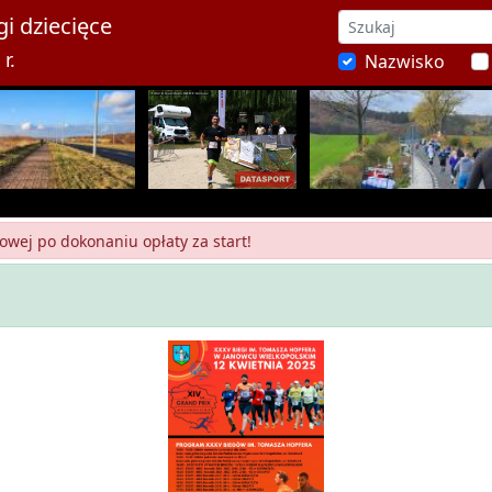
i dziecięce
r.
Nazwisko
owej po dokonaniu opłaty za start!