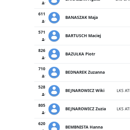
611
BANASZAK Maja
571
BARTUSCH Maciej
826
BAZUŁKA Piotr
710
BEDNAREK Zuzanna
528
BEJNAROWICZ Wiki
LKS AT
805
BEJNAROWICZ Zuzia
LKS AT
620
BEMBNISTA Hanna