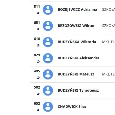
811
BOŻEJEWICZ Adrianna
SZKOŁ
651
BRZOZOWSKI Wiktor
SZKOŁA
618
BUDZYŃSKA Wiktoria
MKL T
829
BUDZYŃSKI Aleksander
495
BUDZYŃSKI Mateusz
MKL T
502
BUDZYŃSKI Tymoteusz
652
CHADWICK Elias