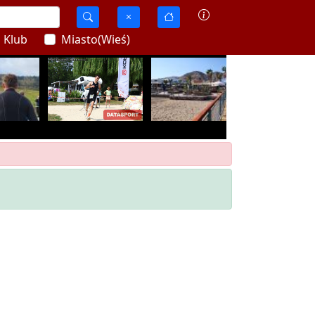
Klub
Miasto(Wieś)