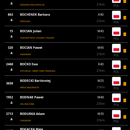
21km
GRODZISK WIELKOPOLSKI
POL
863
BOCHENEK Barbara
K40
21km
WROCŁAW
POL
15
BOCIAN Julian
M45
21km
TEAM AKTYWNY STĘSZEW STĘSZEW
POL
320
BOCIAN Paweł
M45
21km
KOMORNIKI
POL
2468
BOĆKO Ewa
K40
21km
DTR BIEGA / MARIO TEAM TRZEBNICA
POL
BODECKI Bartłomiej
M25
3658
21km
MIŃSK MAZOWIECKI
POL
1952
BODNAR Paweł
M40
21km
ZIELONA GÓRA
POL
2713
BODURKA Adam
M35
21km
CHRZANÓW
POL
BOGACKA Maja