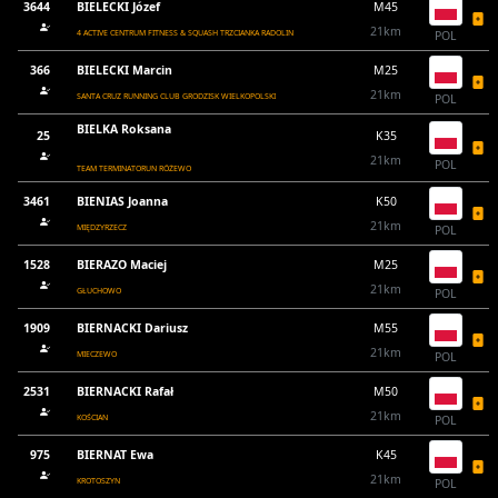
3644
BIELECKI Józef
M45
21km
4 ACTIVE CENTRUM FITNESS & SQUASH TRZCIANKA RADOLIN
POL
366
BIELECKI Marcin
M25
21km
SANTA CRUZ RUNNING CLUB GRODZISK WIELKOPOLSKI
POL
BIELKA Roksana
25
K35
21km
POL
TEAM TERMINATORUN RÓŻEWO
3461
BIENIAS Joanna
K50
21km
MIĘDZYRZECZ
POL
1528
BIERAZO Maciej
M25
21km
GŁUCHOWO
POL
1909
BIERNACKI Dariusz
M55
21km
MIECZEWO
POL
2531
BIERNACKI Rafał
M50
21km
KOŚCIAN
POL
975
BIERNAT Ewa
K45
21km
KROTOSZYN
POL