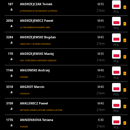
187
ANDRZEJCZAK Tomek
M35
21km
JUTROSIŃSKI KLUB BIEGACZY JUTROSIN
POL
2056
ANDRZEJEWICZ Paweł
M45
21km
ULTRA BIMBEER RUNNERS ŻARY
POL
3284
ANDRZEJEWSKI Bogdan
M45
21km
GREEN BELT RUNNER ŚWIDNICA
POL
170
ANDRZEJEWSKI Maciej
M35
21km
OSP- STRZYŻEWO SMYKOWE GNIEZNO
POL
1146
ANGOWSKI Andrzej
M40
21km
POZNAŃ
POL
3318
ANGROT Marcin
M40
21km
KOSZALIN
POL
3109
ANKLEWICZ Paweł
M40
21km
AKTYWNI LIPINKI ŁUŻYCKIE LIPINKI ŁUŻYCKIE
POL
1776
ANNIENKOVA Tetiana
K30
21km
POZNAN
POL