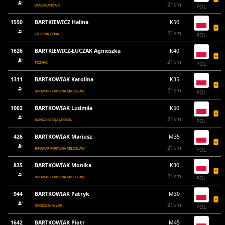
21km
WALERIANOWO
POL
1550
BARTKIEWICZ Halina
K50
21km
ZIELONA GÓRA
POL
1626
BARTKIEWICZ-ŁUCZAK Agnieszka
K40
21km
POZNAŃ
POL
1311
BARTKOWIAK Karolina
K35
21km
BROWAR FORTUNA MIŁOSŁAW
POL
1002
BARTKOWIAK Ludmiła
K50
21km
BANDA RATAJA JAROCIN
POL
426
BARTKOWIAK Mariusz
M35
21km
BROWAR FORTUNA MIŁOSŁAW
POL
835
BARTKOWIAK Monika
K30
21km
BROWAR FORTUNA MIŁOSŁAW
POL
944
BARTKOWIAK Patryk
M30
21km
GRODZISK WLKP.
POL
1642
BARTKOWIAK Piotr
M45