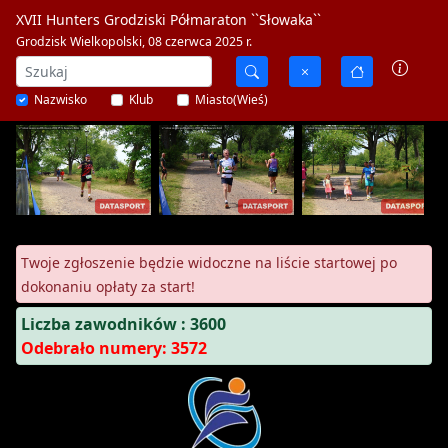
XVII Hunters Grodziski Półmaraton ``Słowaka``
Grodzisk Wielkopolski, 08 czerwca 2025 r.
Nazwisko
Klub
Miasto(Wieś)
Twoje zgłoszenie będzie widoczne na liście startowej po
dokonaniu opłaty za start!
Liczba zawodników : 3600
Odebrało numery: 3572