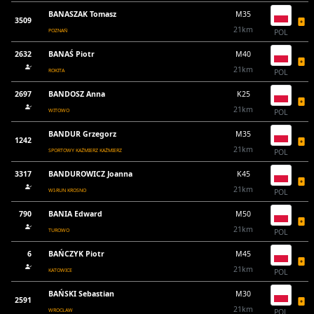
BANASZAK Tomasz
M35
3509
21km
POZNAŃ
POL
2632
BANAŚ Piotr
M40
21km
ROKITA
POL
2697
BANDOSZ Anna
K25
21km
WITOWO
POL
BANDUR Grzegorz
M35
1242
21km
SPORTOWY KAŹMIERZ KAŹMIERZ
POL
3317
BANDUROWICZ Joanna
K45
21km
WI-RUN KROSNO
POL
790
BANIA Edward
M50
21km
TUROWO
POL
6
BAŃCZYK Piotr
M45
21km
KATOWICE
POL
BAŃSKI Sebastian
M30
2591
21km
WROCŁAW
POL