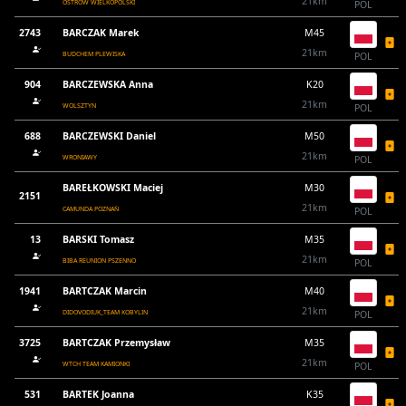
21km
OSTRÓW WIELKOPOLSKI
POL
2743
BARCZAK Marek
M45
21km
BUDCHEM PLEWISKA
POL
904
BARCZEWSKA Anna
K20
21km
WOLSZTYN
POL
688
BARCZEWSKI Daniel
M50
21km
WRONIAWY
POL
BAREŁKOWSKI Maciej
M30
2151
21km
CAMUNDA POZNAŃ
POL
13
BARSKI Tomasz
M35
21km
BIBA REUNION PSZENNO
POL
1941
BARTCZAK Marcin
M40
21km
DIDOVODIUK_TEAM KOBYLIN
POL
3725
BARTCZAK Przemysław
M35
21km
WTCH TEAM KAMIONKI
POL
531
BARTEK Joanna
K35