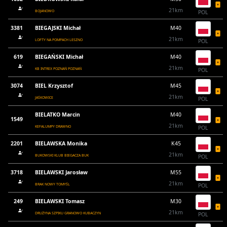
21km
BOJANOWO
POL
3381
BIEGAJSKI Michał
M40
21km
LOFTY NA POMPACH LESZNO
POL
619
BIEGAŃSKI Michał
M40
21km
KB INTREX POZNAŃ POZNAŃ
POL
3074
BIEL Krzysztof
M45
21km
JAŚKOWICE
POL
BIELATKO Marcin
M40
1549
21km
KEFALUMPY DRAWNO
POL
2201
BIELAWSKA Monika
K45
21km
BUKOWSKI KLUB BIEGACZA BUK
POL
3718
BIELAWSKI Jarosław
M55
21km
BRAK NOWY TOMYŚL
POL
249
BIELAWSKI Tomasz
M30
21km
DRUŻYNA SZPIKU GRANOWO KUBACZYN
POL