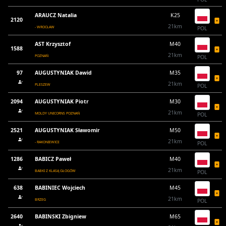
ARAUCZ Natalia
K25
2120
21km
- WROCŁAW
POL
AST Krzysztof
M40
1588
21km
POZNAŃ
POL
97
AUGUSTYNIAK Dawid
M35
21km
PLESZEW
POL
2094
AUGUSTYNIAK Piotr
M30
21km
MOLDY UNICORNS POZNAŃ
POL
2521
AUGUSTYNIAK Sławomir
M50
21km
- RAKONIEWICE
POL
1286
BABICZ Paweł
M40
21km
BABKI Z KLASĄ GŁOGÓW
POL
638
BABINIEC Wojciech
M45
21km
BRZEG
POL
2640
BABINSKI Zbigniew
M65