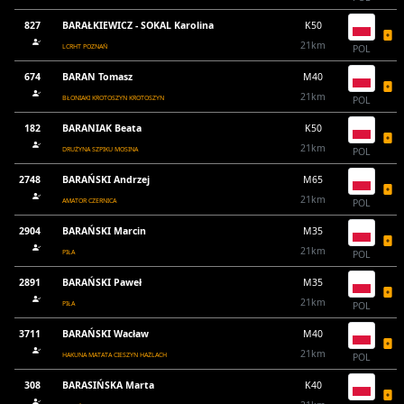
827
BARAŁKIEWICZ - SOKAL Karolina
K50
21km
LCRHT POZNAŃ
POL
674
BARAN Tomasz
M40
21km
BŁONIAKI KROTOSZYN KROTOSZYN
POL
182
BARANIAK Beata
K50
21km
DRUŻYNA SZPIKU MOSINA
POL
2748
BARAŃSKI Andrzej
M65
21km
AMATOR CZERNICA
POL
2904
BARAŃSKI Marcin
M35
21km
PIŁA
POL
2891
BARAŃSKI Paweł
M35
21km
PIŁA
POL
3711
BARAŃSKI Wacław
M40
21km
HAKUNA MATATA CIESZYN HAŻLACH
POL
308
BARASIŃSKA Marta
K40