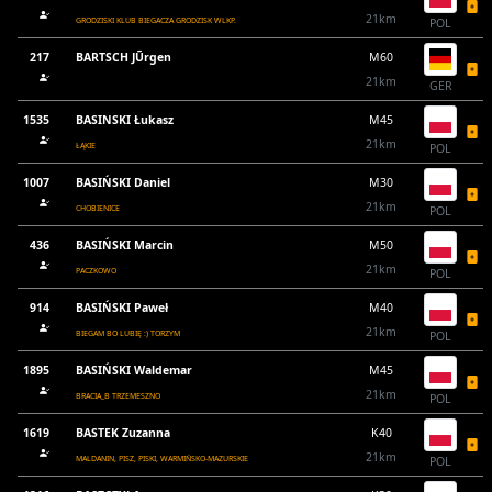
21km
GRODZISKI KLUB BIEGACZA GRODZISK WLKP.
POL
217
BARTSCH JŨrgen
M60
21km
GER
1535
BASINSKI Łukasz
M45
21km
ŁĄKIE
POL
1007
BASIŃSKI Daniel
M30
21km
CHOBIENICE
POL
436
BASIŃSKI Marcin
M50
21km
PACZKOWO
POL
914
BASIŃSKI Paweł
M40
21km
BIEGAM BO LUBIĘ :) TORZYM
POL
1895
BASIŃSKI Waldemar
M45
21km
BRACIA_B TRZEMESZNO
POL
1619
BASTEK Zuzanna
K40
21km
MALDANIN, PISZ, PISKI, WARMIŃSKO-MAZURSKIE
POL