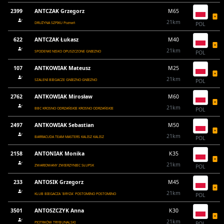
2399
ANTCZAK Grzegorz
M65
21km
DRUŻYNA SZPIKU Poznań
POL
622
ANTCZAK Łukasz
M40
21km
SPODENKI NISKO OPUSZCZONE GNIEZNO
POL
107
ANTKOWIAK Mateusz
M25
21km
SZALENI BIEGACZE GNIEZNO GNIEZNO
POL
2762
ANTKOWIAK Mirosław
M60
21km
BBC KROSNO ODRZAŃSKIE KROSNO ODRZAŃSKIE
POL
2497
ANTKOWIAK Sebastian
M50
21km
BARRACUDA TEAM MASTERS KALISZ KALISZ
POL
2158
ANTONIAK Monika
K35
21km
ZWARIOWANY ZWIERZYNIEC SŁUPSK
POL
233
ANTOSIK Grzegorz
M45
21km
KLUB BIEGACZA `BRYZA` POSTOMINO POSTOMINO
POL
3501
ANTOSZCZYK Anna
K30
21km
PIOTRKÓW TRYBUNALSKI
POL