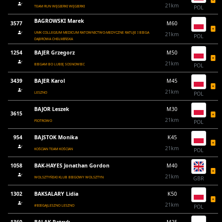
21km
TEAM RUN WĘGIERKI WĘGIERKI
POL
BAGROWSKI Marek
3577
M60
UMK COLLEGIUM MEDICUM RATOWNICTWO-MEDYCZNE RATUJE I BIEGA
21km
POL
DĄBROWA CHEŁMIŃSKA
1254
BAJER Grzegorz
M50
21km
BIEGAM BO LUBIĘ SOSNOWIEC
POL
3439
BAJER Karol
M45
21km
LESZNO
POL
BAJOR Leszek
M30
3615
21km
PIOTROWO
POL
954
BAJSTOK Monika
K45
21km
KOŚCIAN TEAM KOŚCIAN
POL
1058
BAK-HAYES Jonathan Gordon
M40
21km
WOLSZTYŃSKI KLUB BIEGOWY WOLSZTYN
GBR
1302
BAKSALARY Lidia
K50
21km
#BIEGAJLESZNO LESZNO
POL