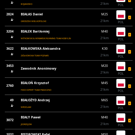
21km
BOJANOWO
POL
2824
BIAŁAS Daniel
M25
21km
GRODZISK WIELKOPOLSKI
POL
3204
BIAŁEK Bartłomiej
M40
21km
WITKOWSKI & WINIARSKI RUNNING TEAM KOBYLIN
POL
3622
BIAŁKOWSKA Aleksandra
K30
21km
ZIÓŁKOWSKA TEAM POZNAŃ
POL
3453
M20
Zawodnik Anonimowy
21km
POL
BIAŁOŃ Krzysztof
M45
2760
21km
FEED EXPERT TEAM PIASECZNO
POL
49
BIAŁOŻYD Andrzej
M65
21km
WROCŁAW
POL
BIAŁY Paweł
M40
3072
21km
JEDRZEJOW
POL
1032
BIEDROWSKI Rafał
M50