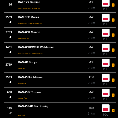
BAŁDYS Damian
M35
66
21km
GRODZISK WIELKOPOLSKI
POL
2569
BAMBER Marek
M40
21km
BAMBERKI TEAM KOKORZYN
POL
3733
BANACH Marcin
M45
21km
WĄGROWIEC
POL
1401
BANACHOWSKI Waldemar
M45
21km
BRZEG WALVET TEAM BRZEG
POL
BANAK Borys
M35
2769
21km
LAGOW
POL
3583
BANASIAK Milena
K30
21km
RYCHWAŁ
POL
668
BANASIK Tomasz
M45
21km
MIKOŁÓW
POL
BANASZAK Bartłomiej
136
M35
21km
POL
POZNAŃ