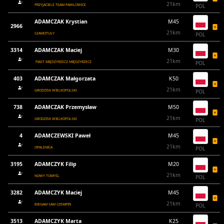
21km
PRZYJACIELE TEAM PAWŁOWICE
POL
ADAMCZAK Krystian
M45
2966
21km
SZAMOTUŁY
POL
3314
ADAMCZAK Maciej
M30
21km
PIAST MIĘDZYRZECZ MIĘDZYRZECZ
POL
403
ADAMCZAK Małgorzata
K50
21km
GRODZISK WIELKOPOLSKI
POL
738
ADAMCZAK Przemysław
M50
21km
GRODZISK WIELKOPOLSKI
POL
4
ADAMCZEWSKI Paweł
M45
21km
OPALENICA
POL
3195
ADAMCZYK Filip
M20
21km
NOWY TOMYŚL
POL
3282
ADAMCZYK Maciej
M45
21km
BIEGAM SAM CZEMPIŃ
POL
3513
ADAMCZYK Marta
K25