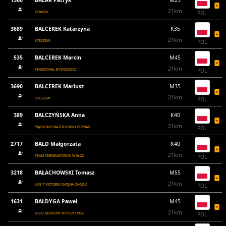
1360
BALAK Patryk
M25
21km
GDAŃSK
POL
3689
BALCEREK Katarzyna
K35
21km
STĘSZEW
POL
535
BALCEREK Marcin
M45
21km
TEAMOCHAL BYDGOSZCZ
POL
3690
BALCEREK Mariusz
M35
21km
STĘSZEW
POL
389
BALCZYŃSKA Anna
K40
21km
PIĄTKOWO NA BIEGOWO POZNAŃ
POL
2717
BALD Małgorzata
K40
21km
TEAM TERMINATORUN WAŁCZ
POL
3218
BAŁACHOWSKI Tomasz
M55
21km
UKS-T VICTORIA CHOJNA CHOJNA
POL
1631
BAŁDYGA Paweł
M45
21km
KLUB MORSÓW W PISZU PISZ
POL