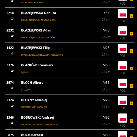
21km
LEŚNE DZIKI PGB RAWICZ
POL
2218
BŁAŻEJEWSKA Danuta
K35
21km
D&A BŁAŻEJEWSCY ZIELONA GÓRA
POL
2232
BŁAŻEJEWSKI Adam
M40
21km
D&A BŁAŻEJEWSCY ZIELONA GÓRA
POL
1422
BŁAŻEJEWSKI Filip
M25
21km
OPALENICKI KLUB BIEGACZA PARZĘCZEWO
POL
3376
BŁAŻKÓW Stanisław
M50
21km
DĘBNO
POL
3674
BŁOCH Albert
M35
21km
STĘSZEW
POL
2324
BŁOTNY Mikołaj
M25
21km
GRODZISK WIELKOPOLSKI
POL
1346
BOBROWSKI Andrzej
M65
21km
NIE NALEZE DO KLUBU MIROSŁAWKI
POL
875
BOCH Bartosz
M30