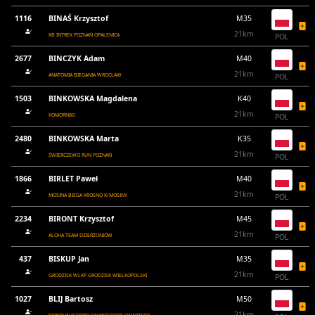
1116
BINAŚ Krzysztof
M35
21km
KB INTREX POZNAŃ OPALENICA
POL
2677
BINCZYK Adam
M40
21km
ANATOMIA BIEGANIA WROCŁAW
POL
1503
BINKOWSKA Magdalena
K40
21km
KOMORNIKI
POL
2480
BINKOWSKA Marta
K35
21km
ŚWIERCZEWO RUN POZNAŃ
POL
1866
BIRLET Paweł
M40
21km
MOSINA BIEGA KROSNO K/MOSINY
POL
2234
BIRONT Krzysztof
M45
21km
ALOHA TEAM DZIERŻONIÓW
POL
437
BISKUP Jan
M35
21km
GRODZISK WLKP GRODZISK WIELKOPOLSKI
POL
1027
BLIJ Bartosz
M50
21km