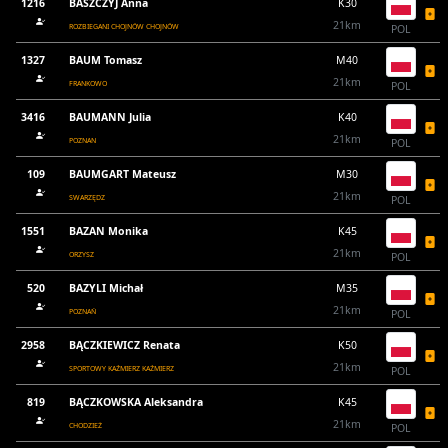
1216
BASZCZYJ Anna
K30
21km
ROZBIEGANI CHOJNÓW CHOJNÓW
POL
1327
BAUM Tomasz
M40
21km
FRANKOWO
POL
3416
BAUMANN Julia
K40
21km
POZNAN
POL
109
BAUMGART Mateusz
M30
21km
SWARZĘDZ
POL
1551
BAZAN Monika
K45
21km
ORZYSZ
POL
520
BAZYLI Michał
M35
21km
POZNAŃ
POL
2958
BĄCZKIEWICZ Renata
K50
21km
SPORTOWY KAŹMIERZ KAŹMIERZ
POL
819
BĄCZKOWSKA Aleksandra
K45
21km
CHODZIEŻ
POL