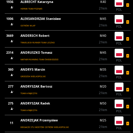
1936
ALBRECHT Katarzyna
K40
21km
HERNIK TEAM POZNAŃ
POL
1006
ALEKSANDRZAK Stanisław
M45
21km
OSTRÓW WLKP
POL
3669
ANDERSCH Robert
M40
21km
TRAVELBOX RUNNER TEAM LESZNO
POL
2314
ANDRUSZKO Tomasz
M45
21km
MATNER RUNNING TEAM ŚWIEBODZICE
POL
360
ANDRYS Marcin
M35
21km
GRODZISK WIELKOPOLSKI
POL
277
ANDRYSZAK Bartosz
M20
21km
TEAM A RĄBCZYN
POL
275
ANDRYSZAK Radek
M50
21km
TEAM A RĄBCZYN
POL
ANDRZEJAK Przemysław
M25
11
21km
BIEGACZE STU MOSTÓW OSTRÓW WIELKOPOLSKI
POL