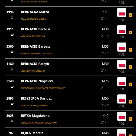
21km
TEAM LEONARDO ROGALIN
POL
1996
BERNACKA Marta
K30
21km
TEAM LEONARDO MOSINA
POL
1911
BERNACKI Bartosz
M30
21km
WEŁNICKA TRI GNIEZNO
POL
3300
BERNACKI Bartosz
M35
21km
BIMBER TEAM GRODZISK WLKP
POL
1180
BERNACKI Patryk
M30
21km
WEŁNICKA TRI GNIEZNO
POL
2149
BERNACKI Zbigniew
M75
21km
GRODZISKI KLUB BIEGACZA GRODZISK WLKP
POL
2895
BESZTERDA Dariusz
M50
21km
DUSZNIKI BIEGAJĄ PNIEWY
POL
3025
BETKA Magdalena
K40
21km
BRYGADA R/R KACZORY/ODOLANÓW
POL
787
BĘBEN Marcin
M45