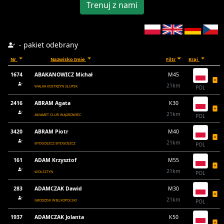
Trenuj z nami
- pakiet odebrany
Nr
Nazwisko Imię
Filtr
Kraj
1674
ABAKANOWICZ Michał
M45
21km
WALKA KOSTRZYN SŁUPSK
POL
2416
ABRAM Agata
K30
21km
AWAMET CLUB WĄGROWIEC
POL
3420
ABRAM Piotr
M40
21km
BYDGOSZCZ BYDGOSZCZ
POL
161
ADAM Krzysztof
M55
21km
WOLSZTYN
POL
283
ADAMCZAK Dawid
M30
21km
GRODZISK WIELKOPOLSKI
POL
1937
ADAMCZAK Jolanta
K50