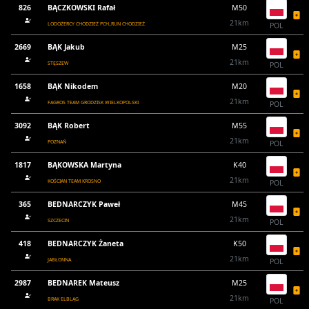
826
BĄCZKOWSKI Rafał
M50
21km
LODOŻERCY CHODZIEŻ PCH_RUN CHODZIEŻ
POL
2669
BĄK Jakub
M25
21km
STĘSZEW
POL
1658
BĄK Nikodem
M20
21km
FAGROS TEAM GRODZISK WIELKOPOLSKI
POL
3092
BĄK Robert
M55
21km
POZNAŃ
POL
1817
BĄKOWSKA Martyna
K40
21km
KOŚCIAN TEAM KROSNO
POL
365
BEDNARCZYK Paweł
M45
21km
SZCZECIN
POL
418
BEDNARCZYK Żaneta
K50
21km
JABŁONNA
POL
2987
BEDNAREK Mateusz
M25
21km
BRAK ELBLĄG
POL