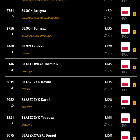
PARKRUN JEZIORO SWARZĘDZKIE SWARZĘDZ
POL
2751
BLOCH Justyna
K30
21km
OPALENICKI KLUB BIEGACZA ŁĘCZYCE
POL
2756
BLOCH Tomasz
M35
21km
ŁĘCZYCKIE ŁOSIE OPALENICA
POL
3468
BLOZIK Łukasz
M20
21km
OLESNO
POL
146
BŁACHOWIAK Dominik
M45
21km
SWARZĘDZ
POL
3611
BŁASZCZYK Dawid
M35
21km
POZNAŃ
POL
2952
BŁASZCZYK Karol
M20
21km
DARŁOWO
POL
3321
BŁASZCZYK Tadeusz
M60
21km
DARŁOWO
POL
3075
BŁASZKOWSKI Daniel
M50