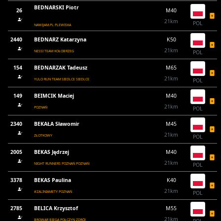
BEDNARSKI Piotr
26
M40
21km
POL
NAWIJAM.PL PLEWISKA
2440
BEDNARZ Katarzyna
K50
21km
NESSI TEAM KOŁOBRZEG
POL
154
BEDNARZAK Tadeusz
M65
21km
YULO RUN TEAM SIEDLCE SIEDLCE
POL
149
BEIMCIK Maciej
M40
21km
POZNAŃ
POL
2340
BEKAŁA Sławomir
M45
21km
ZŁOTKOWY
POL
2005
BEKAS Jędrzej
M40
21km
NIGHT RUNNERS POZNAŃ POZNAŃ
POL
3378
BEKAS Paulina
K40
21km
#ZALINIAMETY POZNAŃ
POL
2785
BELICA Krzysztof
M55
21km
BROWAR BIEGA POŁCZYN ZDRÓJ