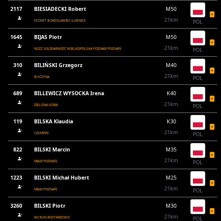
2117
BIESIADECKI Robert
M50
21km
ECOVET BOKESŁAWIEC ŁUBNICE
POL
1645
BIJAS Piotr
M50
21km
NSZZ SOLIDARNOŚĆ WIELKOPOLSKA POZNAŃ POZNAŃ
POL
310
BILIŃSKI Grzegorz
M40
21km
BUCZYNA
POL
689
BILLEWICZ WYSOCKA Irena
K40
21km
ZIELONA GÓRA
POL
119
BILSKA Klaudia
K30
21km
CZEMPIŃ
POL
822
BILSKI Marcin
M35
21km
M&M POZNAŃ
POL
1223
BILSKI Michał Hubert
M25
21km
M&M POZNAŃ
POL
3260
BILSKI Piotr
M30
21km
WI RUN ROSTARZEWO
POL