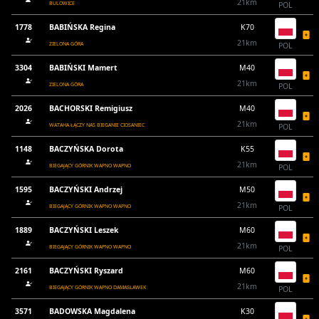
21km
BULOWICE
POL
1778
BABIŃSKA Regina
K70
21km
ZIELONA GÓRA
POL
3304
BABIŃSKI Mamert
M40
21km
ZIELONA GÓRA
POL
2026
BACHORSKI Remigiusz
M40
21km
WATAHA ŁĄCZY NAS BIEGANIE CIOSANIEC
POL
1148
BACZYŃSKA Dorota
K55
21km
BIEGAJĄCY GÓRNIK WAPNO WAPNO
POL
1595
BACZYŃSKI Andrzej
M50
21km
BIEGAJĄCY GÓRNIK WAPNO WAPNO
POL
1889
BACZYŃSKI Leszek
M60
21km
BIEGAJĄCY GÓRNIK WAPNO WAPNO
POL
2161
BACZYŃSKI Ryszard
M60
21km
BIEGAJĄCY GÓRNIK WAPNO DAMASŁAWEK
POL
3571
BADOWSKA Magdalena
K30