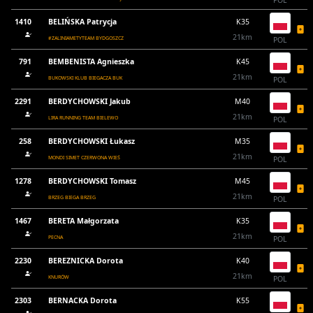
POL
1410
BELIŃSKA Patrycja
K35
21km
#ZALINIAMETYTEAM BYDGOSZCZ
POL
791
BEMBENISTA Agnieszka
K45
21km
BUKOWSKI KLUB BIEGACZA BUK
POL
2291
BERDYCHOWSKI Jakub
M40
21km
LIRA RUNNING TEAM BIELEWO
POL
258
BERDYCHOWSKI Łukasz
M35
21km
MONDI SIMET CZERWONA WIEŚ
POL
1278
BERDYCHOWSKI Tomasz
M45
21km
BRZEG BIEGA BRZEG
POL
1467
BERETA Małgorzata
K35
21km
PECNA
POL
2230
BEREZNICKA Dorota
K40
21km
KNURÓW
POL
2303
BERNACKA Dorota
K55