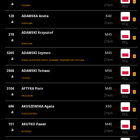
21km
POZNAŃ
POL
128
ADAMSKA Aneta
K40
21km
WROCŁAW
POL
ADAMSKI Krzysztof
218
M45
21km
POL
WROCŁAW
3265
ADAMSKI Szymon
M45
21km
WWW.GUENTHER.COM.PL (POMIARY TEMPERATURY) WYSOKA
POL
2568
ADAMSKI Tomasz
M50
21km
LESZNO
POL
3104
AFTYKA Piotr
M40
21km
PRUSZKÓW
POL
696
AKUSZEWSKA Agata
K60
21km
PUSZCZYKOWO
POL
151
AKUTKO Paweł
M40
21km
KŁODZKO
POL