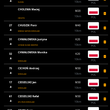
10km
ŚLESIN
POL
CHOLEWA Maciej
M20
10km
POL
CIESZYN
27
CHUDZIK Piotr
M40
10km
BRIDGE NATION WROCŁAW
POL
31
CHWAŁOWSKA Justyna
K20
10km
SZYBKIE BUNIE KRZEPICE
POL
CHWAŁOWSKA Monika
32
K20
10km
POL
WROCŁAW
75
CICHOŃ Andrzej
M30
10km
WROCŁAW
POL
17
CIESIELSKI Jan
M30
10km
WROCŁAW
POL
61
CIESIELSKI Rafał
M30
10km
#FLYRUN WROCŁAW
POL