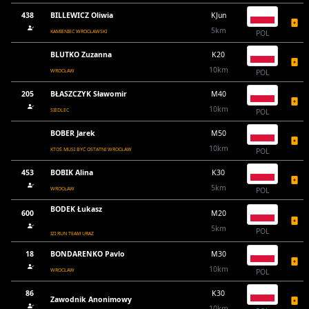
438
BILLEWICZ Oliwia
KJun
5km
KAMIENIEC WROCŁAWSKI
POL
BLUTKO Zuzanna
K20
10km
WROCŁAW
POL
205
BŁASZCZYK Sławomir
M40
10km
SIEDLEC
POL
BOBER Jarek
M50
10km
KTOŚ MUSI BYĆ OSTATNI WROCŁAW
POL
453
BOBIK Alina
K30
5km
WROCŁAW
POL
BODEK Łukasz
600
M20
5km
POL
IZI RUN TEAM URAZ
18
BONDARENKO Pavlo
M30
10km
WROCŁAW
POL
86
K30
Zawodnik Anonimowy
10km