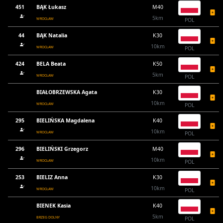
451
BĄK Łukasz
M40
5km
WROCŁAW
POL
44
BĄK Natalia
K30
10km
WROCŁAW
POL
424
BELA Beata
K50
5km
WROCŁAW
POL
BIAŁOBRZEWSKA Agata
K30
10km
WROCŁAW
POL
295
BIELIŃSKA Magdalena
K40
10km
WROCŁAW
POL
296
BIELIŃSKI Grzegorz
M40
10km
WROCŁAW
POL
253
BIELIZ Anna
K30
10km
WROCŁAW
POL
BIENEK Kasia
K40
5km
BRZEG DOLNY
POL