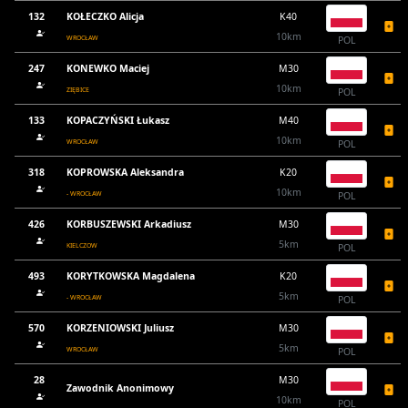
132
KOŁECZKO Alicja
K40
10km
WROCŁAW
POL
247
KONEWKO Maciej
M30
10km
ZIĘBICE
POL
133
KOPACZYŃSKI Łukasz
M40
10km
WROCŁAW
POL
318
KOPROWSKA Aleksandra
K20
10km
- WROCŁAW
POL
426
KORBUSZEWSKI Arkadiusz
M30
5km
KIELCZOW
POL
493
KORYTKOWSKA Magdalena
K20
5km
- WROCŁAW
POL
570
KORZENIOWSKI Juliusz
M30
5km
WROCŁAW
POL
28
M30
Zawodnik Anonimowy
10km
POL