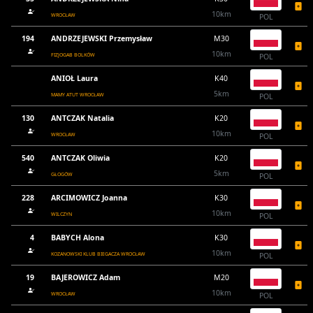
10km
WROCŁAW
POL
194
ANDRZEJEWSKI Przemysław
M30
10km
FIZJOGAB BOLKÓW
POL
ANIOŁ Laura
K40
5km
MAMY ATUT WROCŁAW
POL
130
ANTCZAK Natalia
K20
10km
WROCŁAW
POL
540
ANTCZAK Oliwia
K20
5km
GŁOGÓW
POL
228
ARCIMOWICZ Joanna
K30
10km
WILCZYN
POL
4
BABYCH Alona
K30
10km
KOZANOWSKI KLUB BIEGACZA WROCŁAW
POL
19
BAJEROWICZ Adam
M20
10km
WROCŁAW
POL