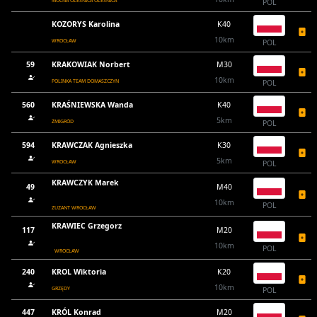
MOCNA OLEŚNICA OLEŚNICA
POL
KOZORYS Karolina
K40
10km
WROCŁAW
POL
59
KRAKOWIAK Norbert
M30
10km
POLINKA TEAM DOMASZCZYN
POL
560
KRAŚNIEWSKA Wanda
K40
5km
ŻMIGRÓD
POL
594
KRAWCZAK Agnieszka
K30
5km
WROCŁAW
POL
KRAWCZYK Marek
49
M40
10km
POL
ZUZANT WROCŁAW
KRAWIEC Grzegorz
117
M20
10km
POL
WROCŁAW
240
KROL Wiktoria
K20
10km
GRZĘDY
POL
447
KRÓL Konrad
M20