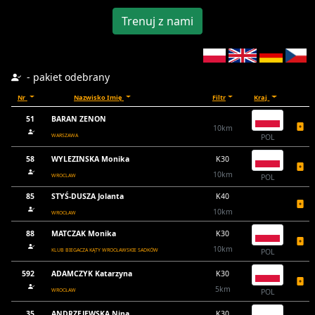
Trenuj z nami
- pakiet odebrany
Nr
Nazwisko Imię
Filtr
Kraj
51
BARAN ZENON
10km
WARSZAWA
POL
58
WYLEZINSKA Monika
K30
10km
WROCLAW
POL
85
STYŚ-DUSZA Jolanta
K40
10km
WROCŁAW
88
MATCZAK Monika
K30
10km
KLUB BIEGACZA KĄTY WROCŁAWSKIE SADKÓW
POL
592
ADAMCZYK Katarzyna
K30
5km
WROCŁAW
POL
35
ANDRZEJEWSKA Nina
K30