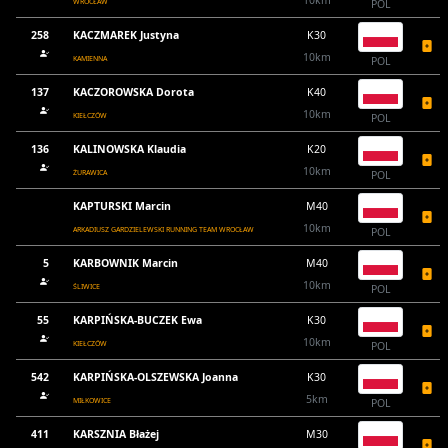
10km
WROCŁAW
POL
258
KACZMAREK Justyna
K30
10km
KAMIENNA
POL
137
KACZOROWSKA Dorota
K40
10km
KIEŁCZÓW
POL
136
KALINOWSKA Klaudia
K20
10km
ŻURAWICA
POL
KAPTURSKI Marcin
M40
10km
ARKADIUSZ GARDZIELEWSKI RUNNING TEAM WROCŁAW
POL
5
KARBOWNIK Marcin
M40
10km
ŚLIWICE
POL
55
KARPIŃSKA-BUCZEK Ewa
K30
10km
KIEŁCZÓW
POL
542
KARPIŃSKA-OLSZEWSKA Joanna
K30
5km
MIŁKOWICE
POL
411
KARSZNIA Błażej
M30