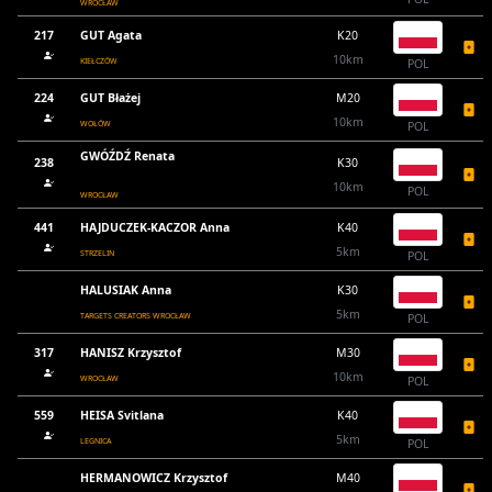
WROCŁAW
217
GUT Agata
K20
10km
KIEŁCZÓW
POL
224
GUT Błażej
M20
10km
WOŁÓW
POL
GWÓŹDŹ Renata
238
K30
10km
POL
WROCŁAW
441
HAJDUCZEK-KACZOR Anna
K40
5km
STRZELIN
POL
HALUSIAK Anna
K30
5km
TARGETS CREATORS WROCŁAW
POL
317
HANISZ Krzysztof
M30
10km
WROCŁAW
POL
559
HEISA Svitlana
K40
5km
LEGNICA
POL
HERMANOWICZ Krzysztof
M40