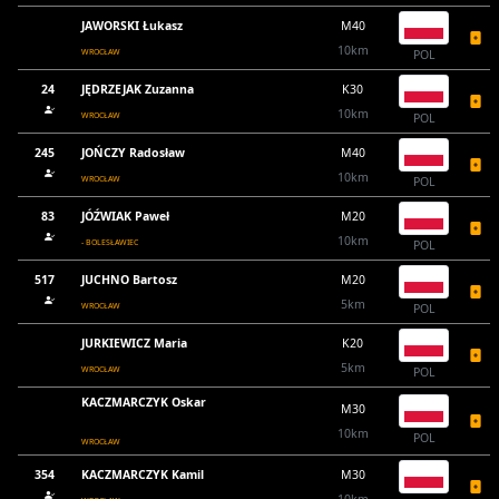
JAWORSKI Łukasz
M40
10km
WROCŁAW
POL
24
JĘDRZEJAK Zuzanna
K30
10km
WROCŁAW
POL
245
JOŃCZY Radosław
M40
10km
WROCŁAW
POL
83
JÓŹWIAK Paweł
M20
10km
- BOLESŁAWIEC
POL
517
JUCHNO Bartosz
M20
5km
WROCŁAW
POL
JURKIEWICZ Maria
K20
5km
WROCŁAW
POL
KACZMARCZYK Oskar
M30
10km
POL
WROCŁAW
354
KACZMARCZYK Kamil
M30