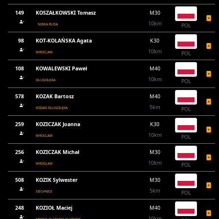
149
KOSZAŁKOWSKI Tomasz
M30
10km
NOWA RUDA
POL
98
KOT-KOLAŃSKA Agata
K30
10km
WROCLAW
POL
108
KOWALEWSKI Paweł
M40
10km
DŁUGOŁĘKA
POL
578
KOZAK Bartosz
M40
5km
KOZAKI DŁUGOŁĘKA
POL
259
KOZICZAK Joanna
K30
10km
WROCŁAW
POL
256
KOZICZAK Michał
M30
10km
WROCŁAW
POL
508
KOZIK Sylwester
M30
5km
SIECHNICE
POL
248
KOZIOŁ Maciej
M40
10km