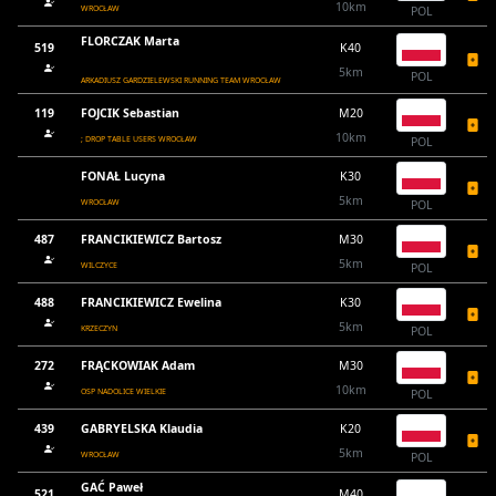
10km
WROCŁAW
POL
FLORCZAK Marta
519
K40
5km
POL
ARKADIUSZ GARDZIELEWSKI RUNNING TEAM WROCŁAW
119
FOJCIK Sebastian
M20
10km
; DROP TABLE USERS WROCŁAW
POL
FONAŁ Lucyna
K30
5km
WROCŁAW
POL
487
FRANCIKIEWICZ Bartosz
M30
5km
WILCZYCE
POL
488
FRANCIKIEWICZ Ewelina
K30
5km
KRZECZYN
POL
272
FRĄCKOWIAK Adam
M30
10km
OSP NADOLICE WIELKIE
POL
439
GABRYELSKA Klaudia
K20
5km
WROCŁAW
POL
GAĆ Paweł
521
M40