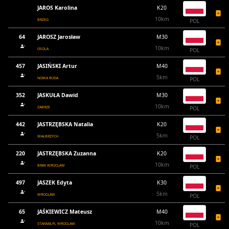
JAROS Karolina
K20
10km
BRZEG
POL
64
JAROSZ Jarosław
M30
10km
OSOLA
POL
457
JASIŃSKI Artur
M40
5km
NOWA RUDA
POL
352
JASKUŁA Dawid
M30
10km
ZABRZE
POL
442
JASTRZĘBSKA Natalia
K20
5km
WAŁBRZYCH
POL
220
JASTRZĘBSKA Zuzanna
K20
10km
BRAK WROCŁAW
POL
497
JASZEK Edyta
K30
5km
WROCŁAW
POL
65
JAŚKIEWICZ Mateusz
M40
10km
STANMA.PL WROCŁAW
POL