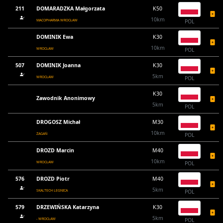
211
DOMARADZKA Małgorzata
K50
10km
MACOPHARMA WROCŁAW
POL
DOMINIK Ewa
K30
10km
WROCŁAW
POL
507
DOMINIK Joanna
K30
5km
WROCŁAW
POL
K30
Zawodnik Anonimowy
5km
POL
DROGOSZ Michał
M30
10km
ŻAGAŃ
POL
DROZD Marcin
M40
10km
WROCŁAW
POL
576
DROZD Piotr
M40
5km
SKALTECH LEGNICA
POL
579
DRZEWIŃSKA Katarzyna
K30
5km
- WROCŁAW
POL