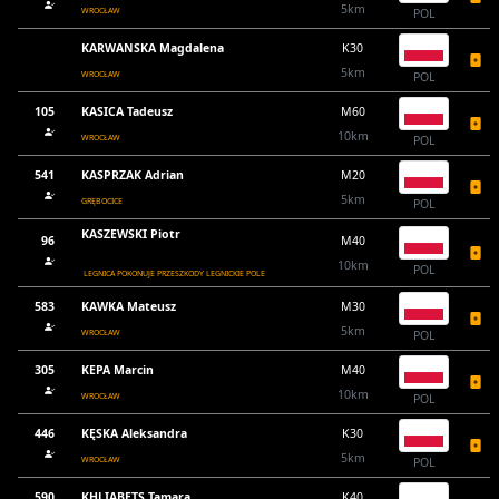
5km
WROCŁAW
POL
KARWANSKA Magdalena
K30
5km
WROCŁAW
POL
105
KASICA Tadeusz
M60
10km
WROCŁAW
POL
541
KASPRZAK Adrian
M20
5km
GRĘBOCICE
POL
KASZEWSKI Piotr
96
M40
10km
POL
LEGNICA POKONUJE PRZESZKODY LEGNICKIE POLE
583
KAWKA Mateusz
M30
5km
WROCŁAW
POL
305
KEPA Marcin
M40
10km
WROCŁAW
POL
446
KĘSKA Aleksandra
K30
5km
WROCŁAW
POL
590
KHLIABETS Tamara
K40