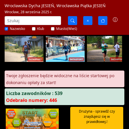
Wrocławska Dycha JESIEŃ, Wrocławska Piątka JESIEŃ
Wrocław, 28 września 2025 r.
Nazwisko
Klub
Miasto(Wieś)
Twoje zgłoszenie będzie widoczne na liście startowej po
dokonaniu opłaty za start!
Liczba zawodników : 539
Odebrało numery: 446
Drużyna - sprawdź czy
znajdujesz się w
prawidłowej.!