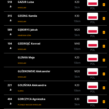
518
GAZUR Luisa
K20
5km
WROCŁAW
POL
315
GESING Kamila
K30
10km
WROCŁAW
POL
589
GĘBORYS Jakub
M20
5km
KAMIENNA GÓRA
POL
104
GIEDROJĆ Konrad
M40
10km
WROCŁAW
POL
GLINKA Maja
K20
10km
WROCŁAW
POL
GŁÓDKOWSKI Aleksander
M20
5km
WROCŁAW
POL
221
GOLIŃSKA Aleksandra
K20
10km
SŁAWA
POL
404
GORCZYCA Agnieszka
K30
5km
PŁONĄCE RACICZKI WROCŁAW
POL