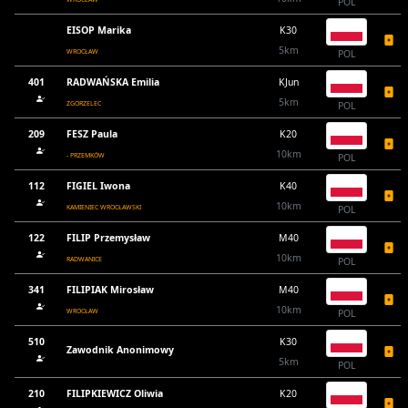
POL
EISOP Marika
K30
5km
WROCŁAW
POL
401
RADWAŃSKA Emilia
KJun
5km
ZGORZELEC
POL
209
FESZ Paula
K20
10km
- PRZEMKÓW
POL
112
FIGIEL Iwona
K40
10km
KAMIENIEC WROCŁAWSKI
POL
122
FILIP Przemysław
M40
10km
RADWANICE
POL
341
FILIPIAK Mirosław
M40
10km
WROCŁAW
POL
510
K30
Zawodnik Anonimowy
5km
POL
210
FILIPKIEWICZ Oliwia
K20