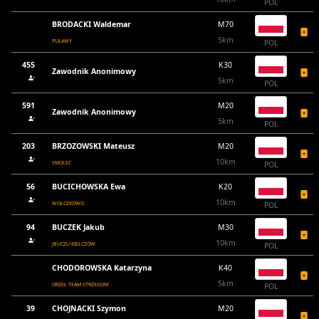
POL
BRODACKI Waldemar
M70
5km
PUŁAWY
POL
455
K30
Zawodnik Anonimowy
5km
POL
591
M20
Zawodnik Anonimowy
5km
POL
203
BRZOZOWSKI Mateusz
M20
10km
SMOLEC
POL
56
BUCICHOWSKA Ewa
K20
10km
WOŁCZKOWO
POL
94
BUCZEK Jakub
M30
10km
JBUCZU KIEŁCZÓW
POL
CHODOROWSKA Katarzyna
K40
5km
ORZEŁ TEAM STRZEGOM
POL
39
CHOJNACKI Szymon
M20