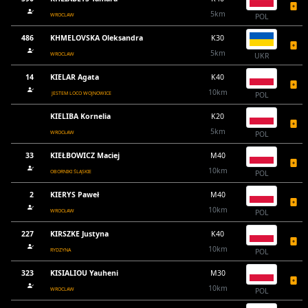
5km
WROCLAW
POL
486
KHMELOVSKA Oleksandra
K30
5km
WROCLAW
UKR
14
KIELAR Agata
K40
10km
JESTEM LOCO WOJNOWICE
POL
KIELIBA Kornelia
K20
5km
WROCŁAW
POL
33
KIEŁBOWICZ Maciej
M40
10km
OBORNIKI ŚLĄSKIE
POL
2
KIERYS Paweł
M40
10km
WROCŁAW
POL
227
KIRSZKE Justyna
K40
10km
RYDZYNA
POL
323
KISIALIOU Yauheni
M30
10km
WROCLAW
POL