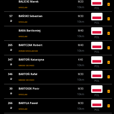
BALICKI Marek
M20
10km
WROCŁAW
POL
57
BAŃSKI Sebastian
M30
10km
WROCŁAW
POL
BARA Bartłomiej
M40
10km
WROCŁAW
POL
265
BARTCZAK Robert
M40
10km
ŻERNIKI WROCŁAWSKIE
POL
347
BARTOŃ Katarzyna
K40
10km
MIKEBB SIECHNICE
POL
346
BARTOŃ Rafał
M30
10km
MIKEBB SIECHNICE
POL
30
BARTOSIK Piotr
M30
10km
WROCŁAW
POL
266
BARYŁA Paweł
M30
10km
WROCŁAW
POL