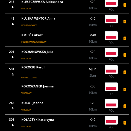
215
KLESZCZEWSKA Aleksandra
K20
10km
WROCŁAW
POL
42
KLUSKA-WIKTOR Anna
K40
10km
DOBRZYKOWICE
POL
KMIEĆ Łukasz
M40
10km
FC ZBIERANINA WROCŁAW
POL
201
KOCHANOWSKA Julia
K20
10km
WROCŁAW
POL
KOKOCKI Karol
581
MJun
5km
POL
GRUBIKO LUBIN
KOKOSZANEK Joanna
K30
10km
WROCŁAW
POL
243
KOKOT Joanna
K20
10km
WROCŁAW
POL
306
KOŁACZYK Katarzyna
K40
10km
WROCŁAW
POL