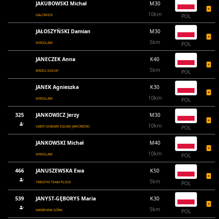
JAKUBOWSKI Michał
M30
10km
GALOWICE
POL
JAŁOSZYŃSKI Damian
M30
5km
WROCŁAW
POL
JANECZEK Anna
K40
5km
BRZEG DOLNY
POL
JANEK Agnieszka
K30
10km
WROCŁAW
POL
325
JANKOWICZ Jerzy
M30
10km
SAINT-GOBAIN SQUAD JAWORZNO
POL
JANKOWSKI Michał
M40
10km
WROCŁAW
POL
466
JANUSZEWSKA Ewa
K50
5km
TRIKOTKI TEAM PŁOCK
POL
539
JANYST-GĘBORYS Maria
K30
5km
KAMIENNA GÓRA
POL