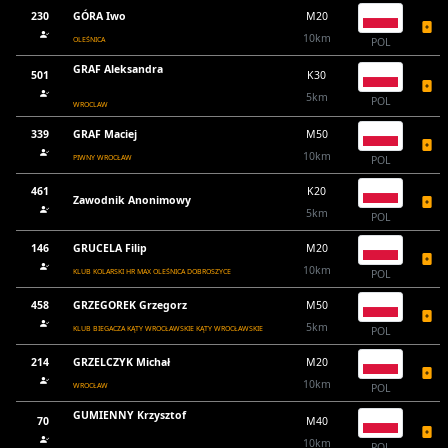
230
GÓRA Iwo
M20
10km
OLEŚNICA
POL
GRAF Aleksandra
501
K30
5km
POL
WROCLAW
339
GRAF Maciej
M50
10km
PIWNY WROCŁAW
POL
461
K20
Zawodnik Anonimowy
5km
POL
146
GRUCELA Filip
M20
10km
KLUB KOLARSKI HR MAX OLEŚNICA DOBROSZYCE
POL
458
GRZEGOREK Grzegorz
M50
5km
KLUB BIEGACZA KĄTY WROCŁAWSKIE KĄTY WROCŁAWSKIE
POL
214
GRZELCZYK Michał
M20
10km
WROCŁAW
POL
GUMIENNY Krzysztof
70
M40
10km
POL