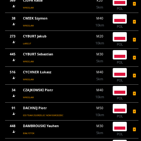
569
CIUPA Kasia
K20
5km
WROCŁAW
POL
38
CWIEK Szymon
M40
10km
WROCŁAW
POL
273
CYBURT Jakub
M20
10km
ŁAŃCUT
POL
445
CYBURT Sebastian
M30
5km
WROCLAW
POL
516
CYCHNER Łukasz
M40
5km
WROCŁAW
POL
34
CZAJKOWSKI Piotr
M40
10km
WROCŁAW
POL
91
DACHNIJ Piotr
M50
10km
EDI TEAM ZGORZELEC NOWOGRODZIEC
POL
448
DAMBROUSKI Yauhen
M30
5km
BIAŁYSTOK
POL