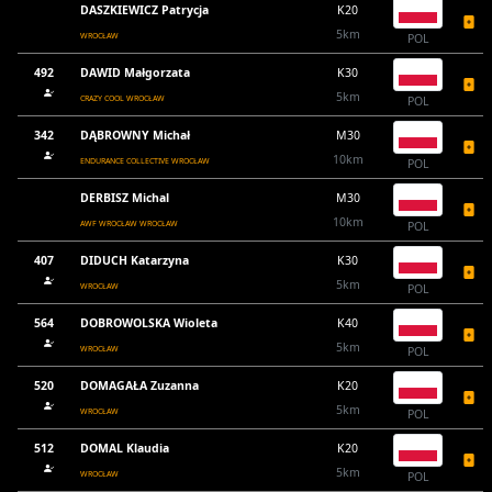
DASZKIEWICZ Patrycja
K20
5km
WROCŁAW
POL
492
DAWID Małgorzata
K30
5km
CRAZY COOL WROCŁAW
POL
342
DĄBROWNY Michał
M30
10km
ENDURANCE COLLECTIVE WROCŁAW
POL
DERBISZ Michal
M30
10km
AWF WROCŁAW WROCŁAW
POL
407
DIDUCH Katarzyna
K30
5km
WROCŁAW
POL
564
DOBROWOLSKA Wioleta
K40
5km
WROCŁAW
POL
520
DOMAGAŁA Zuzanna
K20
5km
WROCŁAW
POL
512
DOMAL Klaudia
K20
5km
WROCŁAW
POL