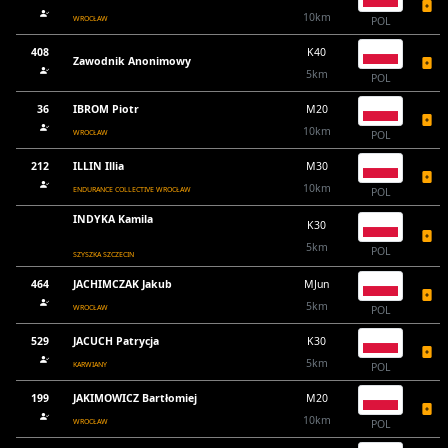
10km
WROCŁAW
POL
408
K40
Zawodnik Anonimowy
5km
POL
36
IBROM Piotr
M20
10km
WROCŁAW
POL
212
ILLIN Illia
M30
10km
ENDURANCE COLLECTIVE WROCŁAW
POL
INDYKA Kamila
K30
5km
POL
SZYSZKA SZCZECIN
464
JACHIMCZAK Jakub
MJun
5km
WROCŁAW
POL
529
JACUCH Patrycja
K30
5km
KARWIANY
POL
199
JAKIMOWICZ Bartłomiej
M20
10km
WROCŁAW
POL