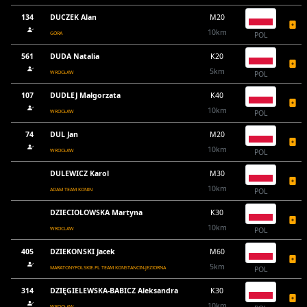
134
DUCZEK Alan
M20
10km
GÓRA
POL
561
DUDA Natalia
K20
5km
WROCŁAW
POL
107
DUDLEJ Małgorzata
K40
10km
WROCŁAW
POL
74
DUL Jan
M20
10km
WROCŁAW
POL
DULEWICZ Karol
M30
10km
ADAM TEAM KONIN
POL
DZIECIOLOWSKA Martyna
K30
10km
WROCLAW
POL
405
DZIEKONSKI Jacek
M60
5km
MARATONYPOLSKIE.PL TEAM KONSTANCIN-JEZIORNA
POL
314
DZIĘGIELEWSKA-BABICZ Aleksandra
K30
10km
WROCŁAW