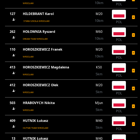
10km
WROCŁAW
POL
127
HILDEBRANT Karol
M20
10km
STARA SZKOŁA WROCŁAW
POL
262
HOŁOWNIA Ryszard
M60
10km
DREAM TEAM WROCŁAW
POL
110
HOROSZKIEWICZ Franek
M20
10km
WROCŁAW
POL
413
HOROSZKIEWICZ Magdalena
K50
5km
WROCŁAW
POL
412
HOROSZKIEWICZ Olek
M20
5km
WROCŁAW
POL
503
HRABOVYCH Nikita
MJun
5km
WROCŁAW
POL
409
HUTNIK Łukasz
M40
5km
HUTNIK TEAM WROCŁAW
POL
13
HUTNIK Łukasz
M40