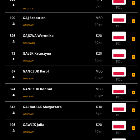
5km
POL
WILCZYCE
100
GAJ Sebastian
M30
10km
WROCŁAW
POL
326
GAJOWA Weronika
K20
10km
TUCHOWICZ
POL
73
GAŁEK Katarzyna
K20
10km
WROCŁAW
POL
67
GANCZUK Karol
M30
10km
WROCŁAW
POL
324
GANCZUK Konrad
M30
10km
WROCŁAW
POL
543
GARBACIAK Małgorzata
K30
5km
WROCŁAW
POL
195
GAWLIK Julia
K20
10km
WROCŁAW
POL