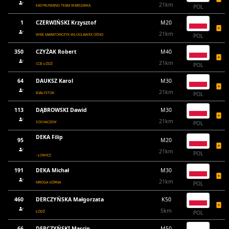
21km
EASYRUNNING TEAM WARSZAWA
POL
1
CZERWIŃSKI Krzysztof
M20
21km
WKB MARATOŃCZYK WŁOCŁAWEK OŚNO
POL
350
CZYŻAK Robert
M40
21km
CCB ŁÓDŹ
POL
64
DAUKSZ Karol
M30
21km
BIAŁYSTOK
POL
113
DĄBROWSKI Dawid
M30
21km
SOCHACZEW
POL
DEKA Filip
95
M20
21km
POL
- ŁOWICZ
191
DEKA Michał
M30
21km
MROGA GÓRNA
POL
460
DERCZYŃSKA Małgorzata
K50
5km
ŁÓDŹ
POL
66
DERCZYŃSKI Marcin
M50