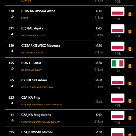
21km
GŁOWNO
POL
378
CHRZANOWSKA Anna
K30
21km
ZGIERZ
POL
391
CICHAL Agata
K40
21km
DRUŻYNA PAJACY ŁOWICZ
POL
189
CIĘŻARKIEWICZ Mateusz
M30
21km
RRD RUNNERS RZGÓW
POL
155
CONTI Fabio
M30
21km
NO CLUB WROCŁAW
ITA
65
CYBULSKI Adam
M60
21km
RWKL-L WARSZAWA WARSZAWA
POL
523
CZAJKA Filip
5km
FUNDACJA BIEGAMY POLESIE DZIERZGÓW
POL
11
CZAJKA Magdalena
K40
21km
FUNDACJA BIEGAMY POLESIE BEŁCHÓW
POL
395
CZAJKOWSKI Michał
M30