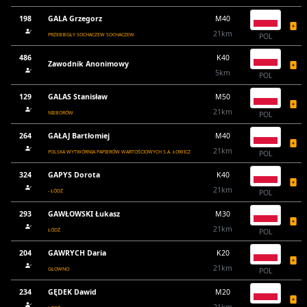
198
GALA Grzegorz
M40
21km
PRZEBIEGŁY SOCHACZEW SOCHACZEW
POL
486
K40
Zawodnik Anonimowy
5km
POL
129
GALAS Stanisław
M50
21km
NIEBORÓW
POL
264
GAŁAJ Bartłomiej
M40
21km
POLSKA WYTWÓRNIA PAPIERÓW WARTOŚCIOWYCH S.A. ŁOWICZ
POL
324
GAPYS Dorota
K40
21km
- ŁÓDŹ
POL
293
GAWŁOWSKI Łukasz
M30
21km
ŁÓDŹ
POL
204
GAWRYCH Daria
K20
21km
GŁOWNO
POL
234
GĘDEK Dawid
M20