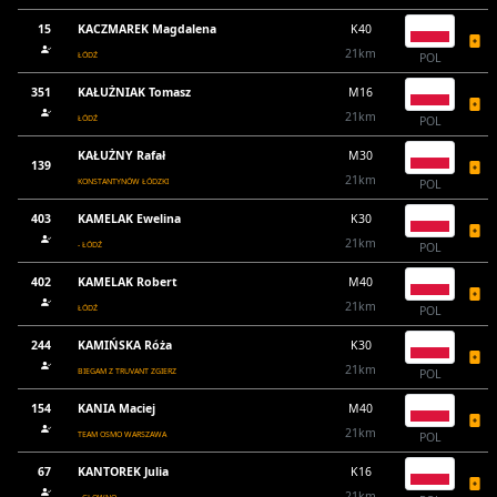
15
KACZMAREK Magdalena
K40
21km
ŁÓDŹ
POL
351
KAŁUŻNIAK Tomasz
M16
21km
ŁÓDŹ
POL
KAŁUŻNY Rafał
M30
139
21km
KONSTANTYNÓW ŁÓDZKI
POL
403
KAMELAK Ewelina
K30
21km
- ŁÓDŹ
POL
402
KAMELAK Robert
M40
21km
ŁÓDŹ
POL
244
KAMIŃSKA Róża
K30
21km
BIEGAM Z TRUVANT ZGIERZ
POL
154
KANIA Maciej
M40
21km
TEAM OSMO WARSZAWA
POL
67
KANTOREK Julia
K16
21km