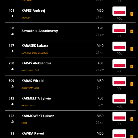
- GŁOWNO
POL
401
KAPES Andrzej
M30
21km
ŻYCHLIN
POL
58
K20
Zawodnik Anonimowy
21km
POL
147
KARASEK Łukasz
M40
21km
ŁOWICKIE DZIKI BEŁCHÓW
POL
250
KARAŚ Aleksandra
K60
21km
RYSIOTEAM ŁÓDŹ
POL
509
KARAŚ Witold
M50
5km
RYSIOTEAM ŁÓDŹ
POL
512
KARMELITA Sylwia
K30
5km
BRAK ŁOWICZ
POL
122
KARMOWSKI Łukasz
M30
21km
ŁÓDŹ
POL
91
KAWKA Paweł
M50