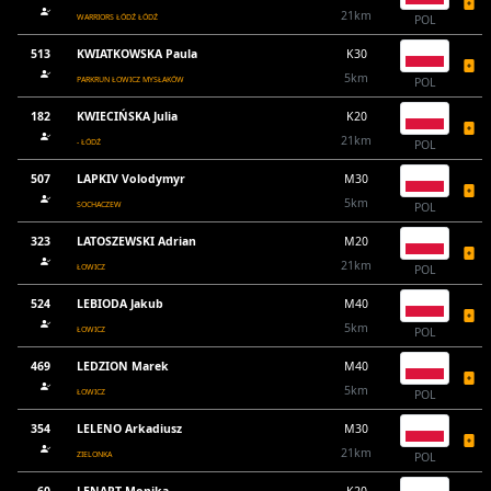
21km
WARRIORS ŁÓDŹ ŁÓDŹ
POL
513
KWIATKOWSKA Paula
K30
5km
PARKRUN ŁOWICZ MYSŁAKÓW
POL
182
KWIECIŃSKA Julia
K20
21km
- ŁÓDŹ
POL
507
LAPKIV Volodymyr
M30
5km
SOCHACZEW
POL
323
LATOSZEWSKI Adrian
M20
21km
ŁOWICZ
POL
524
LEBIODA Jakub
M40
5km
ŁOWICZ
POL
469
LEDZION Marek
M40
5km
ŁOWICZ
POL
354
LELENO Arkadiusz
M30
21km
ZIELONKA
POL