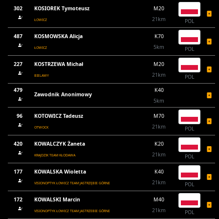
302
KOSIOREK Tymoteusz
M20
21km
ŁOWICZ
POL
487
KOSMOWSKA Alicja
K70
5km
ŁOWICZ
POL
227
KOSTRZEWA Michał
M20
21km
BIELAWY
POL
479
K40
Zawodnik Anonimowy
5km
96
KOTOWICZ Tadeusz
M70
21km
OTWOCK
POL
420
KOWALCZYK Żaneta
K20
21km
KRAJDZIK TEAM KŁODAWA
POL
177
KOWALSKA Wioletta
K40
21km
VISIONOPTYK ŁOWICZ TEAM JASTRZĘBIE GÓRNE
POL
172
KOWALSKI Marcin
M40
21km
VISIONOPTYK ŁOWICZ TEAM JASTRZEBIE GÓRNE
POL