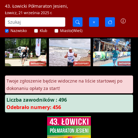
43. Łowicki Półmaraton Jesieni,
Łowicz, 21 września 2025 r.
Nazwisko
Klub
Miasto(Wieś)
Twoje zgłoszenie będzie widoczne na liście startowej po
dokonaniu opłaty za start!
Liczba zawodników : 496
Odebrało numery: 456