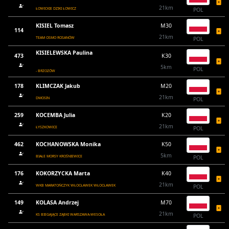
21km
ŁOWICKIE DZIKI ŁOWICZ
POL
KISIEL Tomasz
M30
114
21km
TEAM OSMO ROSANÓW
POL
KISIELEWSKA Paulina
473
K30
5km
POL
- BRZOZÓW
178
KLIMCZAK Jakub
M20
21km
DMOSIN
POL
259
KOCEMBA Julia
K20
21km
ŁYSZKOWICE
POL
462
KOCHANOWSKA Monika
K50
5km
BIAŁE MORSY KROŚNIEWICE
POL
176
KOKORZYCKA Marta
K40
21km
WKB MARATOŃCZYK WŁOCŁAWEK WŁOCŁAWEK
POL
149
KOLASA Andrzej
M70
21km
KS BIEGAJĄCE ZĄBKI WARSZAWA-WESOŁA
POL