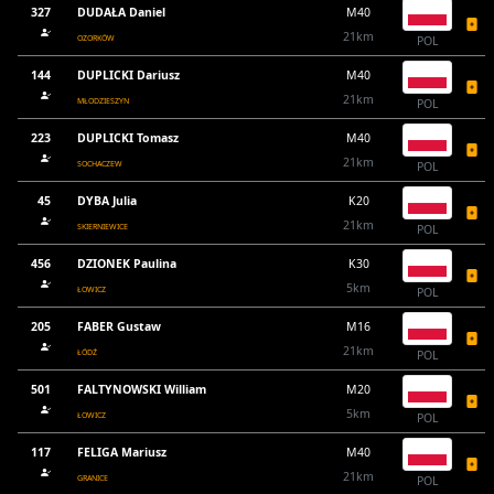
327
DUDAŁA Daniel
M40
21km
OZORKÓW
POL
144
DUPLICKI Dariusz
M40
21km
MŁODZIESZYN
POL
223
DUPLICKI Tomasz
M40
21km
SOCHACZEW
POL
45
DYBA Julia
K20
21km
SKIERNIEWICE
POL
456
DZIONEK Paulina
K30
5km
ŁOWICZ
POL
205
FABER Gustaw
M16
21km
ŁÓDŹ
POL
501
FALTYNOWSKI William
M20
5km
ŁOWICZ
POL
117
FELIGA Mariusz
M40
21km
GRANICE
POL