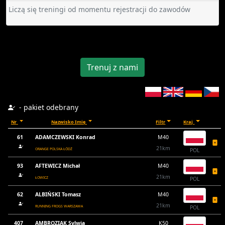
Liczą się treningi od momentu rejestracji do zawodów
Trenuj z nami
- pakiet odebrany
Nr
Nazwisko Imię
Filtr
Kraj
61
ADAMCZEWSKI Konrad
M40
21km
ORANGE POLSKA ŁÓDŹ
POL
93
AFTEWICZ Michał
M40
21km
ŁOWICZ
POL
62
ALBIŃSKI Tomasz
M40
21km
RUNNING FROGS WARSZAWA
POL
407
AMBROZIAK Sylwia
K50