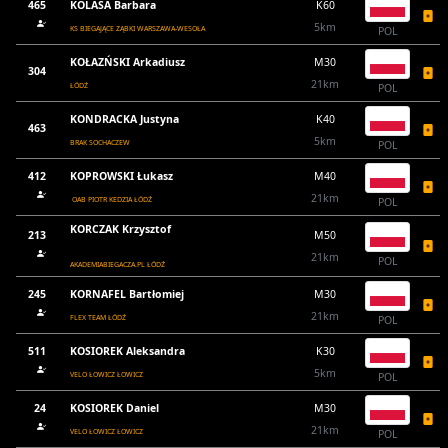
465
KOLASA Barbara
K60
5km
KS BIEGAJĄCE ZĄBKI WARSZAWA-WESOŁA
POL
KOŁAZŃSKI Arkadiusz
M30
304
21km
ŁÓDŹ
POL
KONDRACKA Justyna
K40
463
5km
BRAK SOCHACZEW
POL
412
KOPROWSKI Łukasz
M40
21km
OAB PIOTR KEDZIA ŁÓDŹ
POL
KORCZAK Krzysztof
213
M50
21km
POL
AKADEMIABIEGACZA.PL ŁÓDŹ
245
KORNAFEL Bartłomiej
M30
21km
FLEX TEAM ŁÓDŹ
POL
511
KOSIOREK Aleksandra
K30
5km
VELO ŁOWICZ ŁOWICZ
POL
24
KOSIOREK Daniel
M30
21km
VELO ŁOWICZ ŁOWICZ
POL