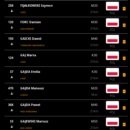
258
FIJAŁKOWSKI Szymon
M20
21km
ŁÓDŹ
POL
120
FORC Damian
M30
21km
JUMI DOBROŃ
POL
150
GAICKI Dawid
M40
21km
TOMASZÓW MAZOWIECKI
POL
GAJ Marta
K30
124
21km
ŁÓDŹ
POL
37
GAJDA Emilia
K30
21km
ŁÓDŹ
POL
470
GAJDA Mateusz
M20
5km
ŁOWICZ
POL
368
GAJDA Paweł
M40
21km
WBD WARSZAWA
POL
33
GAJEWSKI Mariusz
M50
21km
ASB ŁOWICZ
POL