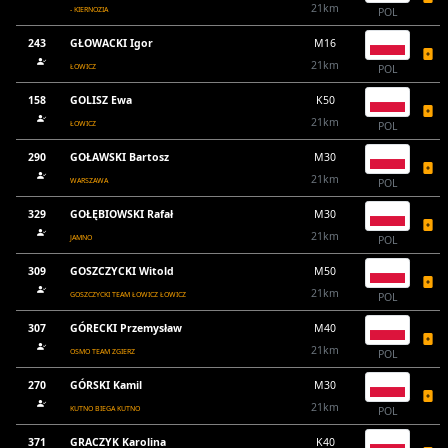
21km
- KIERNOZIA
POL
243
GŁOWACKI Igor
M16
21km
ŁOWICZ
POL
158
GOLISZ Ewa
K50
21km
ŁOWICZ
POL
290
GOŁAWSKI Bartosz
M30
21km
WARSZAWA
POL
329
GOŁĘBIOWSKI Rafał
M30
21km
JAMNO
POL
309
GOSZCZYCKI Witold
M50
21km
GOSZCZYCKI TEAM ŁOWICZ ŁOWICZ
POL
307
GÓRECKI Przemysław
M40
21km
OSMO TEAM ZGIERZ
POL
270
GÓRSKI Kamil
M30
21km
KUTNO BIEGA KUTNO
POL
371
GRACZYK Karolina
K40