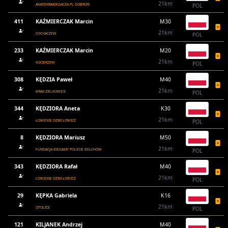
21km
AKADEMIABIEGACZA.PL DOBROŃ
POL
411
KAŹMIERCZAK Marcin
M30
21km
SOCHACZEW
POL
233
KAŹMIERCZAK Marcin
M20
21km
KOCIERZEW
POL
308
KĘDZIA Paweł
M40
21km
BRAK ZIELKOWICE
POL
344
KĘDZIORA Aneta
K30
21km
ŁOWICKIE DZIKI ŁOWICZ
POL
8
KĘDZIORA Mariusz
M50
21km
FUNDACJA BIEGAMY POLESIE BEŁCHÓW
POL
343
KĘDZIORA Rafał
M40
21km
ŁOWICKIE DZIKI ŁOWICZ
POL
29
KĘPKA Gabriela
K16
21km
OTOLICE
POL
121
KILJANEK Andrzej
M40