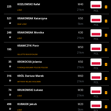
KOZŁOWSKI Rafał
M40
225
21km
ŁÓDŹ
POL
521
KRAKOWIAK Katarzyna
K50
5km
DEAF ŁÓDŹ
POL
248
KRAKOWIAK Monika
K30
21km
ŁÓDŹ
POL
KRAWCZYK Piotr
M50
195
21km
POL
GILLETTE RUN BYCHLEW
35
KROKOCKA Jolanta
K50
21km
FUNDACJA BIEGAMY POLESIE POLESIE
POL
316
KRÓL Dariusz Marek
M60
21km
AKTYWNY RELAKS WOŁOMIN
POL
74
KRUKOWSKI Łukasz
M30
21km
ŁÓDŹ
POL
498
KUBASIK Jakub
M20
5km
ŁÓDŹ
POL