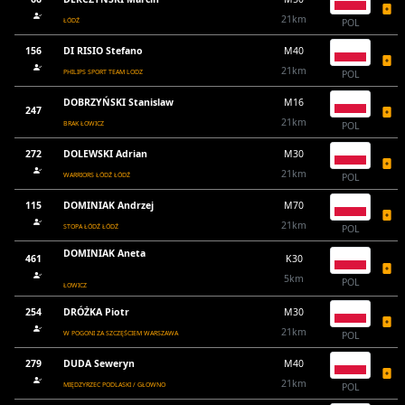
21km
ŁÓDŹ
POL
156
DI RISIO Stefano
M40
21km
PHILIPS SPORT TEAM LODZ
POL
DOBRZYŃSKI Stanislaw
M16
247
21km
BRAK ŁOWICZ
POL
272
DOLEWSKI Adrian
M30
21km
WARRIORS ŁÓDŹ ŁÓDŹ
POL
115
DOMINIAK Andrzej
M70
21km
STOPA ŁÓDŹ ŁÓDŹ
POL
DOMINIAK Aneta
461
K30
5km
POL
ŁOWICZ
254
DRÓŻKA Piotr
M30
21km
W POGONI ZA SZCZĘŚCIEM WARSZAWA
POL
279
DUDA Seweryn
M40
21km
MIĘDZYRZEC PODLASKI / GŁOWNO
POL