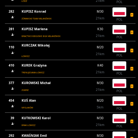
21km
ŁÓDŹ
POL
282
KUPISZ Konrad
M30
21km
ŻÓRAWSKI TEAM MILANÓWEK
POL
281
KUPISZ Marlena
K30
21km
BRACTWO BIEGOWE BGK MILANÓWEK
POL
KURCZAK Mikołaj
110
M20
21km
POL
ŁOWICZ
410
KUREK Grażyna
K40
21km
TRENUJESAMA ŁOWICZ
POL
377
KUROWSKI Michał
M30
21km
ZGIERZ
POL
454
KUŚ Alan
M20
5km
MYSŁAKÓW
POL
39
KUTKOWSKI Karol
M30
21km
BRAK ŁOWICZ
POL
292
KWAŚNIAK Emil
M30