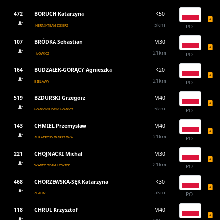
472
BORUCH Katarzyna
K50
5km
-HERNIKTEAM ZGIERZ
POL
107
BRÓDKA Sebastian
M30
21km
ŁOWICZ
POL
164
BUDZAŁEK-GORĄCY Agnieszka
K20
21km
BIELAWY
POL
519
BZDURSKI Grzegorz
M40
5km
ŁOWICKIE DZIKI ŁOWICZ
POL
143
CHMIEL Przemysław
M40
21km
ALBATROSY WARSZAWA
POL
221
CHOJNACKI Michał
M30
21km
WARTO TEAM ŁOWICZ
POL
468
CHORZEWSKA-SĘK Katarzyna
K30
5km
ZGIERZ
POL
118
CHRUL Krzysztof
M40