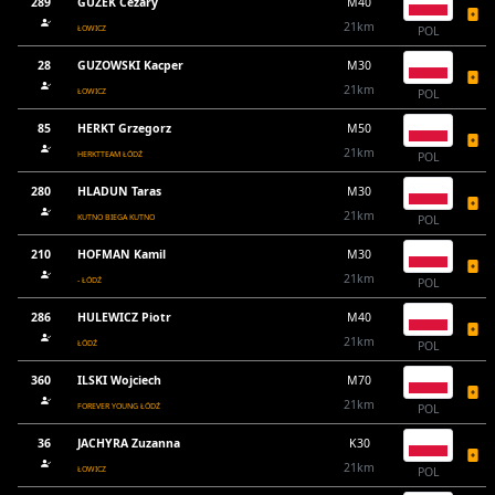
289
GUZEK Cezary
M40
21km
ŁOWICZ
POL
28
GUZOWSKI Kacper
M30
21km
ŁOWICZ
POL
85
HERKT Grzegorz
M50
21km
HERKTTEAM ŁÓDŹ
POL
280
HLADUN Taras
M30
21km
KUTNO BIEGA KUTNO
POL
210
HOFMAN Kamil
M30
21km
- ŁÓDŹ
POL
286
HULEWICZ Piotr
M40
21km
ŁÓDŹ
POL
360
ILSKI Wojciech
M70
21km
FOREVER YOUNG ŁÓDŹ
POL
36
JACHYRA Zuzanna
K30
21km
ŁOWICZ
POL