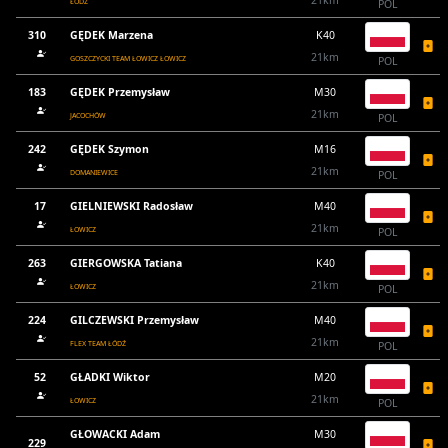
21km
ŁÓDŹ
POL
310
GĘDEK Marzena
K40
21km
GOSZCZYCKI TEAM ŁOWICZ ŁOWICZ
POL
183
GĘDEK Przemysław
M30
21km
JACOCHÓW
POL
242
GĘDEK Szymon
M16
21km
DOMANIEWICE
POL
17
GIELNIEWSKI Radosław
M40
21km
ŁOWICZ
POL
263
GIERGOWSKA Tatiana
K40
21km
ŁOWICZ
POL
224
GILCZEWSKI Przemysław
M40
21km
FLEX TEAM ŁÓDŹ
POL
52
GŁADKI Wiktor
M20
21km
ŁOWICZ
POL
GŁOWACKI Adam
M30
229