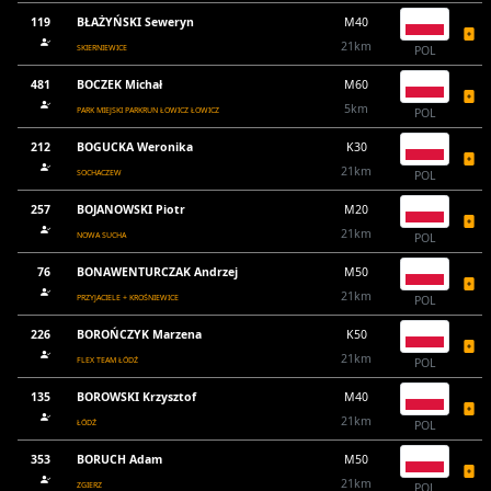
119
BŁAŻYŃSKI Seweryn
M40
21km
SKIERNIEWICE
POL
481
BOCZEK Michał
M60
5km
PARK MIEJSKI PARKRUN ŁOWICZ ŁOWICZ
POL
212
BOGUCKA Weronika
K30
21km
SOCHACZEW
POL
257
BOJANOWSKI Piotr
M20
21km
NOWA SUCHA
POL
76
BONAWENTURCZAK Andrzej
M50
21km
PRZYJACIELE + KROŚNIEWICE
POL
226
BOROŃCZYK Marzena
K50
21km
FLEX TEAM ŁÓDŹ
POL
135
BOROWSKI Krzysztof
M40
21km
ŁÓDŹ
POL
353
BORUCH Adam
M50
21km
ZGIERZ
POL