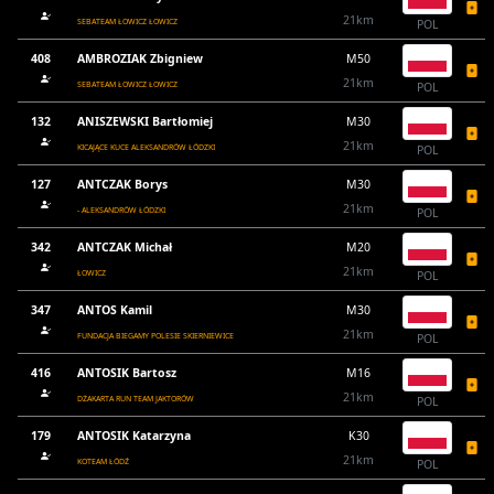
21km
SEBATEAM ŁOWICZ ŁOWICZ
POL
408
AMBROZIAK Zbigniew
M50
21km
SEBATEAM ŁOWICZ ŁOWICZ
POL
132
ANISZEWSKI Bartłomiej
M30
21km
KICAJĄCE KUCE ALEKSANDRÓW ŁÓDZKI
POL
127
ANTCZAK Borys
M30
21km
- ALEKSANDRÓW ŁÓDZKI
POL
342
ANTCZAK Michał
M20
21km
ŁOWICZ
POL
347
ANTOS Kamil
M30
21km
FUNDACJA BIEGAMY POLESIE SKIERNIEWICE
POL
416
ANTOSIK Bartosz
M16
21km
DŻAKARTA RUN TEAM JAKTORÓW
POL
179
ANTOSIK Katarzyna
K30
21km
KOTEAM ŁÓDŹ
POL