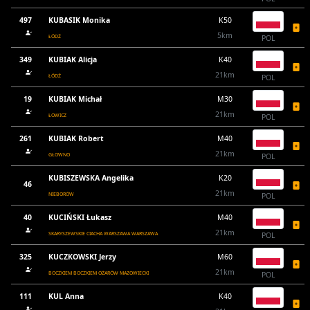
497
KUBASIK Monika
K50
5km
ŁÓDŹ
POL
349
KUBIAK Alicja
K40
21km
ŁÓDŹ
POL
19
KUBIAK Michał
M30
21km
ŁOWICZ
POL
261
KUBIAK Robert
M40
21km
GŁOWNO
POL
KUBISZEWSKA Angelika
K20
46
21km
NIEBORÓW
POL
40
KUCIŃSKI Łukasz
M40
21km
SKARYSZEWSKIE CIACHA WARSZAWA WARSZAWA
POL
325
KUCZKOWSKI Jerzy
M60
21km
BOCZKIEM BOCZKIEM OŻARÓW MAZOWIECKI
POL
111
KUL Anna
K40