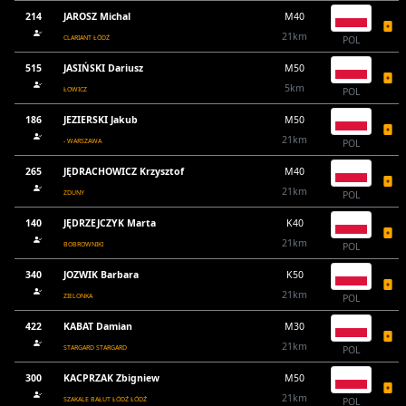
214
JAROSZ Michal
M40
21km
CLARIANT ŁÓDŹ
POL
515
JASIŃSKI Dariusz
M50
5km
ŁOWICZ
POL
186
JEZIERSKI Jakub
M50
21km
- WARSZAWA
POL
265
JĘDRACHOWICZ Krzysztof
M40
21km
ZDUNY
POL
140
JĘDRZEJCZYK Marta
K40
21km
BOBROWNIKI
POL
340
JOZWIK Barbara
K50
21km
ZIELONKA
POL
422
KABAT Damian
M30
21km
STARGARD STARGARD
POL
300
KACPRZAK Zbigniew
M50
21km
SZAKALE BAŁUT ŁÓDŹ ŁÓDŹ
POL