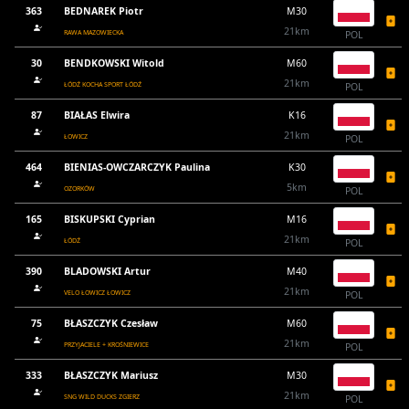
363
BEDNAREK Piotr
M30
21km
RAWA MAZOWIECKA
POL
30
BENDKOWSKI Witold
M60
21km
ŁÓDŹ KOCHA SPORT ŁÓDŹ
POL
87
BIAŁAS Elwira
K16
21km
ŁOWICZ
POL
464
BIENIAS-OWCZARCZYK Paulina
K30
5km
OZORKÓW
POL
165
BISKUPSKI Cyprian
M16
21km
ŁÓDŹ
POL
390
BLADOWSKI Artur
M40
21km
VELO ŁOWICZ ŁOWICZ
POL
75
BŁASZCZYK Czesław
M60
21km
PRZYJACIELE + KROŚNIEWICE
POL
333
BŁASZCZYK Mariusz
M30
21km
SNG WILD DUCKS ZGIERZ
POL