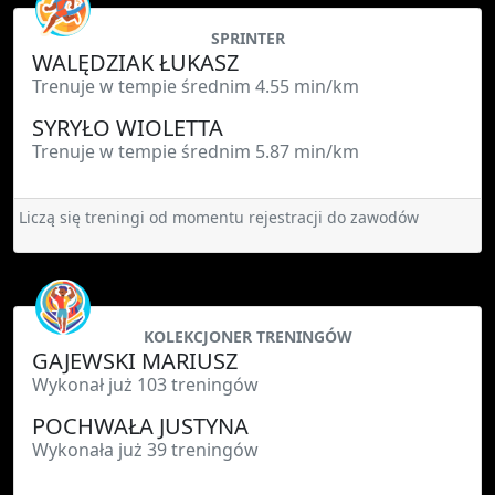
SPRINTER
WALĘDZIAK ŁUKASZ
Trenuje w tempie średnim 4.55 min/km
SYRYŁO WIOLETTA
Trenuje w tempie średnim 5.87 min/km
Liczą się treningi od momentu rejestracji do zawodów
KOLEKCJONER TRENINGÓW
GAJEWSKI MARIUSZ
Wykonał już 103 treningów
POCHWAŁA JUSTYNA
Wykonała już 39 treningów