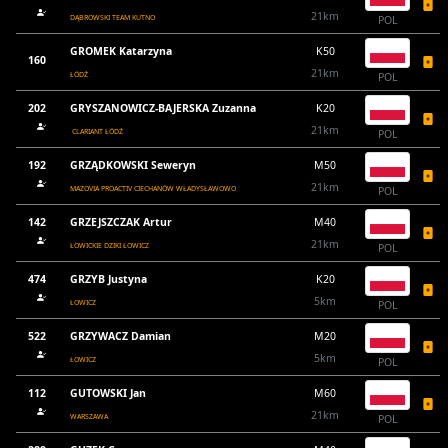
21km
DĄBROWSKI TEAM KUTNO
POL
GROMEK Katarzyna
K50
160
21km
ŁÓDŹ
POL
202
GRYSZANOWICZ-BAJERSKA Zuzanna
K20
21km
CLARIANT ŁÓDŹ
POL
192
GRZĄDKOWSKI Seweryn
M50
21km
MAZOVIA PROACTIV CIECHANÓW WŁADYSŁAWOWO
POL
142
GRZEJSZCZAK Artur
M40
21km
ŁOWICKIE DZIKI ŁOWICZ
POL
474
GRZYB Justyna
K20
5km
ŁOWICZ
POL
522
GRZYWACZ Damian
M20
5km
ŁOWICZ
POL
112
GUTOWSKI Jan
M60
21km
WARSZAWA
POL