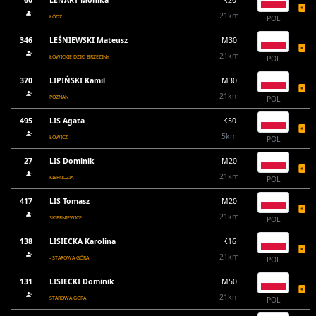
60
LENART Monika
K20
21km
ŁÓDŹ
POL
346
LEŚNIEWSKI Mateusz
M30
21km
ŁOWICKIE DZIKI BRZEZINY
POL
370
LIPIŃSKI Kamil
M30
21km
POZNAŃ
POL
495
LIS Agata
K50
5km
ŁOWICZ
POL
27
LIS Dominik
M20
21km
KIERNOZIA
POL
417
LIS Tomasz
M20
21km
SKIERNIEWICE
POL
138
LISIECKA Karolina
K16
21km
- STAROWA GÓRA
POL
131
LISIECKI Dominik
M50
21km
STAROWA GÓRA
POL