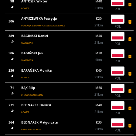
98
ANTOSIK Wiktor
M40
21km
ŁOWICZ
POL
ANYSZEWSKA Patrycja
K20
306
21km
FUNDACJA BIEGAMY POLESIE DOMANIEWICE
POL
389
BAGIŃSKI Daniel
M40
21km
WARSZAWA
POL
506
BAGIŃSKI Jan
M20
5km
WARSZAWA
POL
236
BARAŃSKA Monika
K40
21km
ŁOWICZ
POL
71
BĄK Filip
M50
21km
IP MOUNTAIN LESZNO
POL
231
BEDNAREK Dariusz
M40
21km
ŁOWICZ
POL
364
BEDNAREK Małgorzata
K30
21km
RAWA MAZOWIECKA
POL