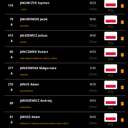
JAKUBCZYK Szymon
M20
174
21km
- ŁÓDŹ
POL
79
JAKUBOWSKI Jacek
M40
21km
KALONKA
POL
413
JAŁKIEWICZ Juliusz
M40
21km
JANÓW
POL
80
JANCZAREK Robert
M50
21km
PARK MIEJSKI PARKRUN ŁOWICZ ŁOWICZ
POL
217
JANKOWSKA Małgorzata
K40
21km
KRAKÓW
POL
276
JANUS Adam
M30
21km
ANTONIÓWKA
POL
JAROSIEWICZ Andrzej
M50
89
21km
WARSZAWA
POL
81
JAROSZ Adam
M40
21km
ARKADIUSZ GARDZIELEWSKI RUNNING TEAM TORUŃ
POL