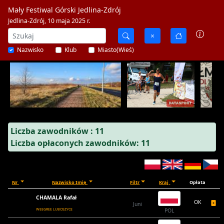
Mały Festiwal Górski Jedlina-Zdrój
Jedlina-Zdrój, 10 maja 2025 r.
Nazwisko
Klub
Miasto(Wieś)
Liczba zawodników : 11
Liczba opłaconych zawodników: 11
Nr
Nazwisko Imię
Filtr
Kraj
Opłata
CHAMALA Rafał
OK
Juni
WEEGREE LUBOSZYCE
POL