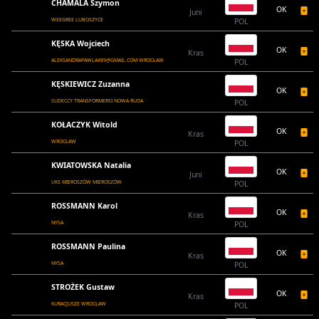
CHAMALA Szymon
OK
Juni
WEEGREE LUBOSZYCE
POL
KĘSKA Wojciech
OK
Kras
ALEKSANDRAPAWLAK89@GMAIL.COM WROCŁAW
POL
KĘSKIEWICZ Zuzanna
OK
SUDECCY TRANSFORMERSI NOWA RUDA
POL
KOŁACZYK Witold
OK
Kras
WROCŁAW
POL
KWIATOWSKA Natalia
OK
Juni
UKS MIEROSZÓW MIEROSZÓW
POL
ROSSMANN Karol
OK
Kras
NYSA
POL
ROSSMANN Paulina
OK
Kras
NYSA
POL
STROŻEK Gustaw
OK
Kras
KURACJUSZE WROCŁAW
POL