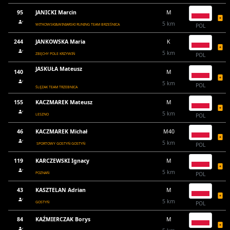
95
JANICKI Marcin
M
5 km
WITKOWSKI&WINIARSKI RUNING TEAM BRZEŚNICA
POL
244
JANKOWSKA Maria
K
5 km
ZBĘCHY POLE KRZYWIŃ
POL
JASKUŁA Mateusz
140
M
5 km
POL
ŚLĘZAK TEAM TRZEBNICA
155
KACZMAREK Mateusz
M
5 km
LESZNO
POL
46
KACZMAREK Michał
M40
5 km
SPORTOWY GOSTYŃ GOSTYŃ
POL
119
KARCZEWSKI Ignacy
M
5 km
POZNAŃ
POL
43
KASZTELAN Adrian
M
5 km
GOSTYŃ
POL
84
KAŹMIERCZAK Borys
M