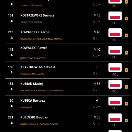
5 km
GKR GOSTYŃ GOSTYŃ
POL
151
KOSTRZEWSKI Dariusz
M45
5 km
GKR GOSTYŃ GOSTYŃ
POL
213
KOWALCZYK Karol
M40
5 km
KOWALCZYK.EU / KUBA RUN TEAM PRZYTYK
POL
KOWALSKI Paweł
115
M40
5 km
POL
JANICKI COACHING GOSTYŃ
186
KRYSTKOWIAK Klaudia
K
5 km
#BIEGAJLESZNO LESZNO
POL
153
KUBIAK Maciej
M35
5 km
UKS EKONOMIK MARATOŃCZYK LĘBORK REDA
POL
30
KUBICA Bartosz
M
5 km
WIELOWIEŚ
POL
221
KULIŃSKI Bogdan
M65
5 km
KARATE KYOKUSHIN GŁOGÓW GŁOGÓW
POL