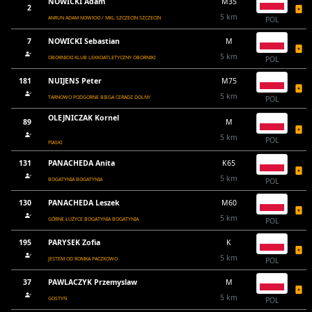
NOWICKI Adam
M35
2
5 km
ANRUN ADAM NOWICKI / MKL SZCZECIN SZCZECIN
POL
7
NOWICKI Sebastian
M
5 km
OBORNICKI KLUB LEKKOATLETYCZNY OBORNIKI
POL
181
NUIJENS Peter
M75
5 km
TARNOWO PODGORNE BIEGA CERADZ DOLNY
POL
OLEJNICZAK Kornel
89
M
5 km
POL
PIASKI
131
PANACHEDA Anita
K65
5 km
BOGATYNIA BOGATYNIA
POL
130
PANACHEDA Leszek
M60
5 km
GÓRNE ŁUŻYCE BOGATYNIA BOGATYNIA
POL
195
PARYSEK Zofia
K
5 km
JESTEM OD ROMKA PACZKOWO
POL
37
PAWLACZYK Przemyslaw
M
5 km
GOSTYŃ
POL