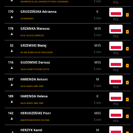
5 km
OBORNICKI KLUB LEKKOATLETYCZNY SOSNOWIEC
POL
170
GRUDZIŃSKA Adrianna
K
5 km
SZYMANOWO
POL
178
GRZANKA Mateusz
M35
5 km
KŁOS OLKUSZ ZARZECZE
POL
32
GRZEMSKI Błażej
M35
5 km
KB MIŚ BOREK WLKP. BRUCZKÓW
POL
116
GUZOWSKI Dariusz
M55
5 km
TALEX BORZYTUCHOM CETYŃ
POL
187
HARENDA Antoni
M
5 km
MLKS AGROS ŻARY ŻARY
POL
189
HARENDA Helena
K
5 km
MLKS AGROS ŻARY ŻARY
POL
142
HERUDZIŃSKI Piotr
M65
5 km
AMATOR KASZEWICE KOLONIA
POL
HERZYK Kamil
M
3