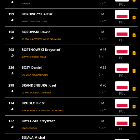
5 km
GDAŃSK
POL
199
BOROWCZYK Artur
M
5 km
NETBOX BIEGA GOSTYŃ
POL
158
BOROWSKI Dawid
M
5 km
KS STAL LA OSTRÓW WLKP FABIANÓW
POL
208
BORTNOWSKI Krzysztof
M45
5 km
AKTYWNE MORSY ŚREM
POL
236
BOSY Daniel
M35
5 km
LKS SANA KOŚCIAN PONIN
POL
298
BRANDENBURG Józef
M70
5 km
OL-MAT DOPIEWO DOPIEWO
POL
174
BRUDLO Piotr
M
5 km
WMLKS POMORZE STARGARD STARGARD
POL
122
BRYLCZAK Krzysztof
M
5 km
STARY GOSTYŃ
POL
BUJAŁA Michał