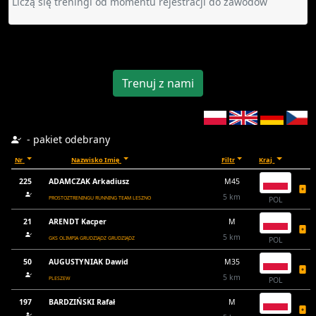
Liczą się treningi od momentu rejestracji do zawodów
Trenuj z nami
- pakiet odebrany
Nr
Nazwisko Imię
Filtr
Kraj
225
ADAMCZAK Arkadiusz
M45
5 km
PROSTOZTRENINGU RUNNING TEAM LESZNO
POL
21
ARENDT Kacper
M
5 km
GKS OLIMPIA GRUDZIĄDZ GRUDZIĄDZ
POL
50
AUGUSTYNIAK Dawid
M35
5 km
PLESZEW
POL
197
BARDZIŃSKI Rafał
M