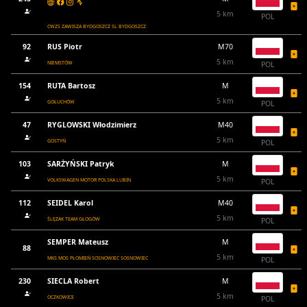
5 km
POL
CWZS ZAWISZA BYDGOSZCZ SL BYDGOSZCZ
92
RUS Piotr
M70
5 km
NIEMSTÓW
POL
154
RUTA Bartosz
M
5 km
GOŁUCHÓW
POL
47
RYGLOWSKI Włodzimierz
M40
5 km
GOSTYŃ
POL
103
SARŻYŃSKI Patryk
M
5 km
VOLKSWAGEN MOTOR POLSKA LUBIN
POL
112
SEIDEL Karol
M40
5 km
ŚLĘZAK TEAM GŁOGÓW
POL
SEMPER Mateusz
M
88
5 km
MKS MOS PŁOMIEŃ SOSNOWIEC SOSNOWIEC
POL
230
SIECLA Robert
M
5 km
OCZKOWICE
POL