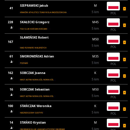
SIEPRAWSKI Jakub
M
41
5 km
KRAKÓW ATHLETICS TEAM WOLA RADZISZOWSKA
POL
228
SKAŁECKI Grzegorz
M45
5 km
TGV CLUB KOŚCIAN KOŚCIAN
POL
SŁAWIŃSKI Robert
M50
167
5 km
POL
MAD RUNNERS WAŁBRZYCH
61
SMOROWIŃSKI Adrian
M35
5 km
POZNAŃ
POL
162
SOBCZAK Joanna
K
5 km
MKST ASTRA NOWA SÓL NOWA SÓL
POL
16
SOBCZAK Sebastian
M50
5 km
MKST ASTRA NOWA SÓL NOWA SÓL
POL
100
STAŃCZAK Weronika
K
5 km
NIEZRZESZONY GOSTYŃ
POL
14
STAŃKO Krystian
M
5 km
OBORNICKI KLUB LEKKOATLETYCZNY OBORNIKI