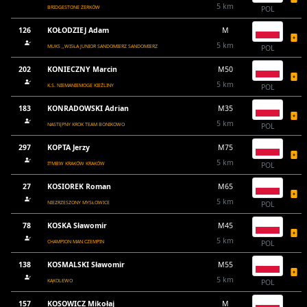
5 km
BRIDGESTONE ŻERKÓW
POL
126
KOŁODZIEJ Adam
M
5 km
MUKS ,,WISŁA JUNIOR SANDOMIERZ SANDOMIERZ
POL
202
KONIECZNY Marcin
M50
5 km
K.S. NIEMANIEMOGE KIEŹLINY
POL
183
KONRADOWSKI Adrian
M35
5 km
NASTĘPNY KROK TEAM BONIKOWO
POL
297
KOPTA Jerzy
M75
5 km
ITMBW KRAKÓW KRAKÓW
POL
27
KOSIOREK Roman
M65
5 km
NIEZRZESZONY MYSŁOWICE
POL
78
KOSKA Sławomir
M45
5 km
CHAMPION MAN CZEMPIN
POL
138
KOSMALSKI Sławomir
M55
5 km
KĄKOLEWO
POL
157
KOSOWICZ Mikołaj
M