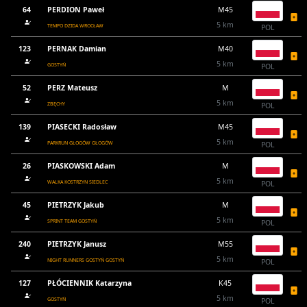
64
PERDION Paweł
M45
5 km
TEMPO DZIDA WROCŁAW
POL
123
PERNAK Damian
M40
5 km
GOSTYŃ
POL
52
PERZ Mateusz
M
5 km
ZBĘCHY
POL
139
PIASECKI Radosław
M45
5 km
PARKRUN GŁOGÓW GŁOGÓW
POL
26
PIASKOWSKI Adam
M
5 km
WALKA KOSTRZYN SIEDLEC
POL
45
PIETRZYK Jakub
M
5 km
SPRINT TEAM GOSTYŃ
POL
240
PIETRZYK Janusz
M55
5 km
NIGHT RUNNERS GOSTYŃ GOSTYŃ
POL
127
PŁÓCIENNIK Katarzyna
K45
5 km
GOSTYŃ
POL