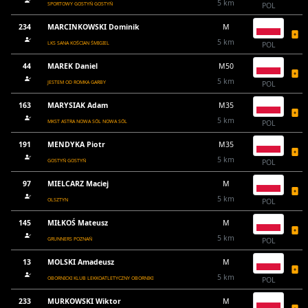
5 km
SPORTOWY GOSTYŃ GOSTYŃ
POL
234
MARCINKOWSKI Dominik
M
5 km
LKS SANA KOŚCIAN ŚMIGIEL
POL
44
MAREK Daniel
M50
5 km
JESTEM OD ROMKA GARBY
POL
163
MARYSIAK Adam
M35
5 km
MKST ASTRA NOWA SÓL NOWA SÓL
POL
191
MENDYKA Piotr
M35
5 km
GOSTYŃ GOSTYŃ
POL
97
MIELCARZ Maciej
M
5 km
OLSZTYN
POL
145
MIŁKOŚ Mateusz
M
5 km
GRUNNERS POZNAŃ
POL
13
MOLSKI Amadeusz
M
5 km
OBORNICKI KLUB LEKKOATLETYCZNY OBORNIKI
POL
233
MURKOWSKI Wiktor
M