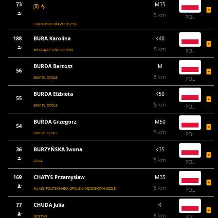
73
M35
5 km
POL
SUB30MIN.COM WILKSZYN
188
BURA Karolina
K40
5 km
#BIEGAJLESZNO LESZNO
POL
BURDA Bartosz
M
56
5 km
BIKY.PL OPOLE
POL
BURDA Elżbieta
K50
55
5 km
BIKY.PL OPOLE
POL
BURDA Grzegorz
M50
54
5 km
BIKY.PL OPOLE
POL
36
BURZYŃSKA Iwona
K35
5 km
GOLA
POL
169
CHATYS Przemysław
M35
5 km
KU AZS POLITECHNIKA OPOLSKA KĘDZIERZYN-KOŹLE
POL
77
CHUDA Julia
K
5 km
GOSTYŃ
POL