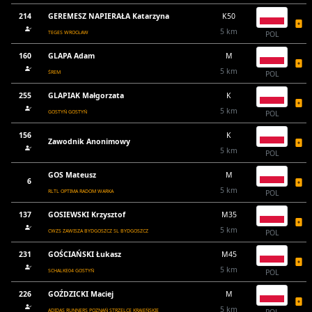
214
GEREMESZ NAPIERAŁA Katarzyna
K50
5 km
TEGES WROCŁAW
POL
160
GLAPA Adam
M
5 km
ŚREM
POL
255
GLAPIAK Małgorzata
K
5 km
GOSTYŃ GOSTYŃ
POL
156
K
Zawodnik Anonimowy
5 km
POL
GOS Mateusz
M
6
5 km
RLTL OPTIMA RADOM WARKA
POL
137
GOSIEWSKI Krzysztof
M35
5 km
CWZS ZAWISZA BYDGOSZCZ SL BYDGOSZCZ
POL
231
GOŚCIAŃSKI Łukasz
M45
5 km
SCHALKE04 GOSTYŃ
POL
226
GOŹDZICKI Maciej
M
5 km
ADIDAS RUNNERS POZNAŃ STRZELCE KRAJEŃSKIE