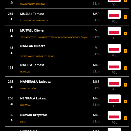
5 km
OŚ AZS POZNAŃ STĘSZEW
POL
235
MUSIAŁ Tomasz
M50
5 km
SZYMANOWSKITEAM DABCZE
POL
81
MUTWIL Oliwier
M
5 km
TOWARZYSTWO LEKKOATLETYCZNE ROW RYBNIK WODZISŁAW ŚLĄSKI
POL
NAGLAK Hubert
48
M
5 km
POL
SPORTY WALKI GOSTYŃ SZELEJEWO
NALEPA Tomasz
M40
118
5 km
OŚWIĘCIM
POL
215
NAPIERAŁA Tadeusz
M65
5 km
TEGES GŁOGÓW
POL
206
NENKAŁA Łukasz
M40
5 km
OSIECZNA
POL
66
NOWAK Krzysztof
M45
5 km
ŚREM
POL