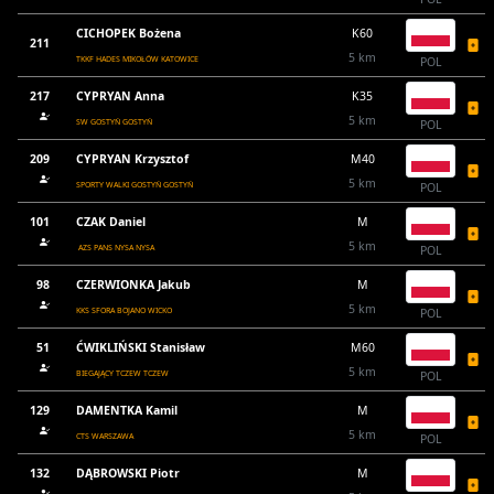
CICHOPEK Bożena
K60
211
5 km
TKKF HADES MIKOŁÓW KATOWICE
POL
217
CYPRYAN Anna
K35
5 km
SW GOSTYŃ GOSTYŃ
POL
209
CYPRYAN Krzysztof
M40
5 km
SPORTY WALKI GOSTYŃ GOSTYŃ
POL
101
CZAK Daniel
M
5 km
AZS PANS NYSA NYSA
POL
98
CZERWIONKA Jakub
M
5 km
KKS SFORA BOJANO WICKO
POL
51
ĆWIKLIŃSKI Stanisław
M60
5 km
BIEGAJĄCY TCZEW TCZEW
POL
129
DAMENTKA Kamil
M
5 km
CTS WARSZAWA
POL
132
DĄBROWSKI Piotr
M