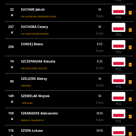
POL
22
SUCHAN Jakub
M
5 km
UKS G8 BIELANY WARSZAWA LISZKI
POL
237
SUCHORA Cezary
M
5 km
LKS SANA KOŚCIAN KOŚCIAN
POL
SURDEJ Beata
K55
250
5 km
POL
74
SZCZEPANIAK Klaudia
K35
5 km
DRUŻYNA SZPIKU GOSTYŃ
POL
SZELEZIN Aleksy
M
90
5 km
ŚWIDNICA
POL
149
SZEMELAK Wojtek
M
5 km
. WROCŁAW
POL
159
SZKARADEK Aleksander
M45
5 km
EBIEGI.PL WAŁBRZYCH
POL
176
SZOPA Łukasz
M45