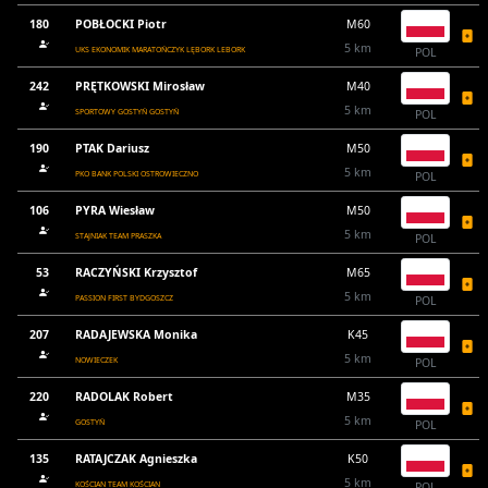
180
POBŁOCKI Piotr
M60
5 km
UKS EKONOMIK MARATOŃCZYK LĘBORK LEBORK
POL
242
PRĘTKOWSKI Mirosław
M40
5 km
SPORTOWY GOSTYŃ GOSTYŃ
POL
190
PTAK Dariusz
M50
5 km
PKO BANK POLSKI OSTROWIECZNO
POL
106
PYRA Wiesław
M50
5 km
STAJNIAK TEAM PRASZKA
POL
53
RACZYŃSKI Krzysztof
M65
5 km
PASSION FIRST BYDGOSZCZ
POL
207
RADAJEWSKA Monika
K45
5 km
NOWIECZEK
POL
220
RADOLAK Robert
M35
5 km
GOSTYŃ
POL
135
RATAJCZAK Agnieszka
K50
5 km
KOŚCIAN TEAM KOŚCIAN
POL