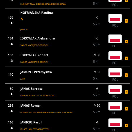
5 km
SLIS JUST TEAM BIELSKO-BIAŁA BIELSKO-BIAŁA
POL
HOFMAŃSKA Paulina
179
K
5 km
POL
JAROCIN
134
IDKOWIAK Aleksandra
K
5 km
SAILOR MACIEJEWO GOSTYŃ
POL
133
IDKOWIAK Robert
M50
5 km
SAILOR MACIEJEWO GOSTYŃ
POL
JAMONT Przemysław
M65
110
5 km
ŻARY
POL
80
JANAS Bartosz
M
5 km
KRAKÓW ATHLETICS TEAM KRAKÓW
POL
239
JANAS Roman
M50
5 km
NOWOTOMYSKA AKADEMIA BIEGANIA GRODZISK WLKP
POL
166
JANICKI Karol
M
5 km
KU AZS UAM POZNAŃ GOSTYŃ
POL