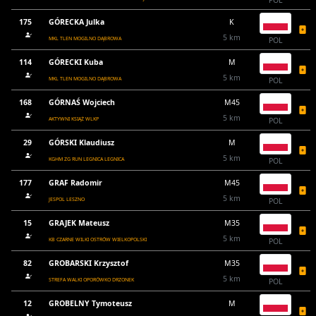
POL
175
GÓRECKA Julka
K
5 km
MKL TLEN MOGILNO DĄBROWA
POL
114
GÓRECKI Kuba
M
5 km
MKL TLEN MOGILNO DĄBROWA
POL
168
GÓRNAŚ Wojciech
M45
5 km
AKTYWNI KSIĄŻ WLKP
POL
29
GÓRSKI Klaudiusz
M
5 km
KGHM ZG RUN LEGNICA LEGNICA
POL
177
GRAF Radomir
M45
5 km
JESPOL LESZNO
POL
15
GRAJEK Mateusz
M35
5 km
KB CZARNE WILKI OSTRÓW WIELKOPOLSKI
POL
82
GROBARSKI Krzysztof
M35
5 km
STREFA WALKI OPORÓWKO DRZONEK
POL
12
GROBELNY Tymoteusz
M