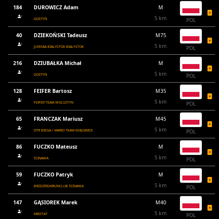
184
DUROWICZ Adam
M
5 km
GOSTYŃ
POL
40
DZIEKOŃSKI Tadeusz
M75
5 km
JUVENIA BIAŁYSTOK BIAŁYSTOK
POL
216
DZIUBAŁKA Michał
M
5 km
GOSTYŃ
POL
128
FEIFER Bartosz
M35
5 km
FEIFER TEAM WOLSZTYN
POL
65
FRANCZAK Mariusz
M45
5 km
DTR BIEGA / MARIO TEAM KSIĘGINICE
POL
86
FUCZKO Mateusz
M
5 km
ŚCINAWA
POL
59
FUCZKO Patryk
M
5 km
BRZEZIŃSKIRUNCLUB ŚCINAWA
POL
147
GĄSIOREK Marek
M40
5 km
MIKSTAT
POL