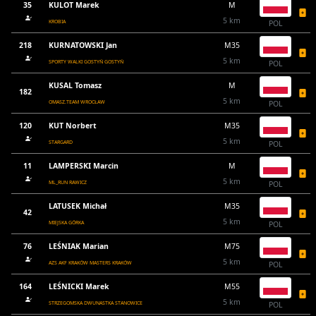
35
KULOT Marek
M
5 km
KROBIA
POL
218
KURNATOWSKI Jan
M35
5 km
SPORTY WALKI GOSTYŃ GOSTYŃ
POL
KUSAL Tomasz
M
182
5 km
OMASZ.TEAM WROCŁAW
POL
120
KUT Norbert
M35
5 km
STARGARD
POL
11
LAMPERSKI Marcin
M
5 km
ML_RUN RAWICZ
POL
LATUSEK Michał
M35
42
5 km
MIEJSKA GÓRKA
POL
76
LEŚNIAK Marian
M75
5 km
AZS AKF KRAKÓW MASTERS KRAKÓW
POL
164
LEŚNICKI Marek
M55
5 km
STRZEGOMSKA DWUNASTKA STANOWICE
POL