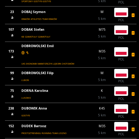
5 km
SPORTOWY GOSTYŃ GOSTYŃ
POL
23
DOBAJ Szymon
M
5 km
KRAKÓW ATHLETICS TEAM KRAKÓW
POL
107
DOBAK Stefan
M75
5 km
KB SZAMOTUŁY SZAMOTUŁY
POL
DOBROWOLSKI Emil
173
M35
5 km
POL
UKS EKONOMIK MARATOŃCZYK LĘBORK CHOTOMÓW
99
DOBROWOLSKI Filip
M
5 km
LUBOŃ
POL
75
DORNA Karolina
K
5 km
LUSOWO
POL
238
DUBOWIK Anna
K45
5 km
GOSTYŃ
POL
152
DUDEK Bartosz
M35
5 km
PROSTOZTRENINGU RUNNING TEAM LESZNO
POL