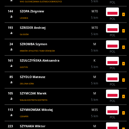
5 km
WKS OLESNICZANKA OLEŚNICA DOBROSZYCE
POL
144
SZOPA Zbigniew
M70
5 km
LEGNICA
POL
193
SZREDER Andrzej
M70
5 km
GŁOGÓW
POL
24
SZROMBA Szymon
M
5 km
KRAKÓW ATHLETICS TEAM OŚWIĘCIM
POL
161
SZUŁCZYŃSKA Aleksandra
K
5 km
GOSTYŃ
POL
85
SZYDLO Mateusz
M
5 km
ZIELONA GÓRA
POL
105
SZYMCZAK Marek
M
5 km
WALKA KOSTRZYN KOSTRZYN
POL
113
SZYMKOWIAK Mikołaj
M35
5 km
CZEMPIŃ
POL
223
SZYNAKA Wiktor
M