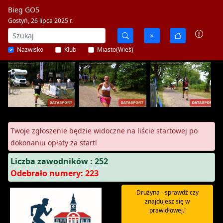
Bieg GO5
Gostyń, 26 lipca 2025 r.
Nazwisko
Klub
Miasto(Wieś)
Twoje zgłoszenie będzie widoczne na liście startowej po
dokonaniu opłaty za start!
Liczba zawodników : 252
Odebrało numery: 223
Drużyna - sprawdź czy
znajdujesz się w
prawidłowej.!