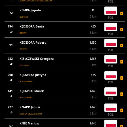
5 km
ADAM NOWICKI TEAM ŁĘKA WIELKA
POL
KEMPA Jagoda
K
72
5 km
KOBYLIN
POL
194
KĘDZIORA Beata
K35
5 km
GOSTYŃ
POL
KĘDZIORA Robert
M50
91
5 km
GOSTYŃ
POL
232
KIEŁCZEWSKI Grzegorz
M65
5 km
WROCŁAW
POL
200
KIJOWSKA Justyna
K35
5 km
BOLESŁAWIEC
POL
141
KIJOWSKI Marek
M40
5 km
BOLESŁAWIEC
POL
227
KNAPP Janusz
M40
5 km
NETBOX BIEGA GOSTYŃ
POL
KNIE Mariusz
M45
67