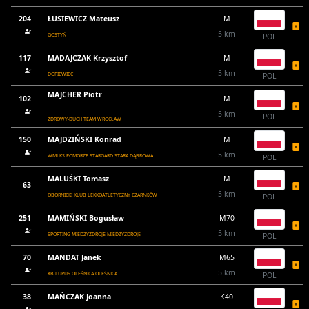
204
ŁUSIEWICZ Mateusz
M
5 km
GOSTYŃ
POL
117
MADAJCZAK Krzysztof
M
5 km
DOPIEWIEC
POL
MAJCHER Piotr
102
M
5 km
POL
ZDROWY-DUCH TEAM WROCŁAW
150
MAJDZIŃSKI Konrad
M
5 km
WMLKS POMORZE STARGARD STARA DĄBROWA
POL
MALUŚKI Tomasz
M
63
5 km
OBORNICKI KLUB LEKKOATLETYCZNY CZARNKÓW
POL
251
MAMIŃSKI Bogusław
M70
5 km
SPORTING MIEDZYZDROJE MIĘDZYZDROJE
POL
70
MANDAT Janek
M65
5 km
KB LUPUS OLEŚNICA OLEŚNICA
POL
38
MAŃCZAK Joanna
K40