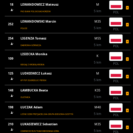
18
LEWANDOWICZ Mateusz
M
5 km
PKO BANK POLSKI BACHORZEW
POL
LEWANDOWSKI Marcin
M35
252
5 km
POLICE
POL
254
LIGENZA Tomasz
M55
5 km
DABROWA GÓRNICZA
POL
LISIECKA Monika
K
109
5 km
POL
BIEGAJ Z KROBIĄ KROBIA
125
LUDKIEWICZ Łukasz
M
5 km
KP PSP ZGORZELEC PIEŃSK
POL
148
ŁAMBUCKA Beata
K35
5 km
OLEŚNICA
POL
198
ŁUCZAK Adam
M40
5 km
LEŚNE DZIKI PRZYJACIELSKA GRUPA BIEGOWA GOSTYŃ
POL
210
ŁUKASIEWICZ Sebastian
M35
5 km
CZARNECKI RUN TEAM MIEDZIANA GÓRA
POL