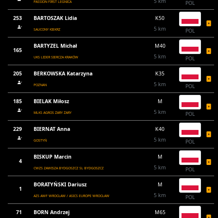
5 km
PASSION FIRST LEGNICA
POL
253
BARTOSZAK Lidia
K50
5 km
SAUCONY KIEKRZ
POL
BARTYZEL Michał
M40
165
5 km
UKS LIDER SIERCZA KRAKÓW
POL
205
BERKOWSKA Katarzyna
K35
5 km
POZNAN
POL
185
BIELAK Miłosz
M
5 km
MLKS AGROS ŻARY ŻARY
POL
229
BIERNAT Anna
K40
5 km
GOSTYŃ
POL
BISKUP Marcin
M
4
5 km
CWZS ZAWISZA BYDGOSZCZ SL BYDGOSZCZ
POL
BORATYŃSKI Dariusz
M
1
5 km
AZS AWF WROCŁAW / ASICS EUROPE WROCŁAW
POL
71
BORN Andrzej
M65