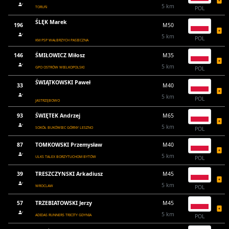
5 km
TORUŃ
POL
ŚLĘK Marek
196
M50
5 km
POL
KM PSP WAŁBRZYCH PASIECZNA
146
ŚMIŁOWICZ Miłosz
M35
5 km
GPO OSTRÓW WIELKOPOLSKI
POL
ŚWIĄTKOWSKI Paweł
33
M40
5 km
POL
JASTRZĘBOWO
93
ŚWIĘTEK Andrzej
M65
5 km
SOKÓŁ BUKÓWIEC GÓRNY LESZNO
POL
87
TOMKOWSKI Przemysław
M40
5 km
ULKS TALEX BORZYTUCHOM BYTÓW
POL
39
TRESZCZYNSKI Arkadiusz
M45
5 km
WROCLAW
POL
57
TRZEBIATOWSKI Jerzy
M45
5 km
ADIDAS RUNNERS TRICITY GDYNIA
POL