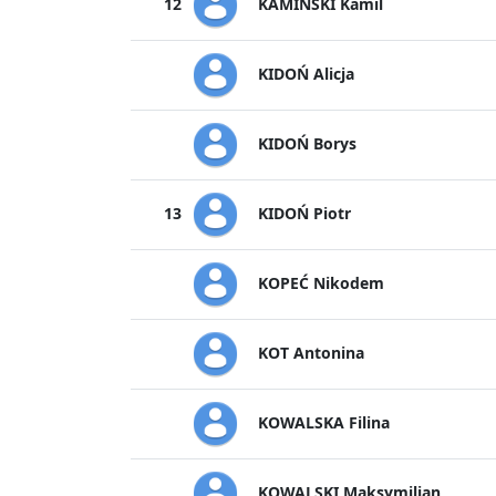
KAMIŃSKI Kamil
12
KIDOŃ Alicja
KIDOŃ Borys
KIDOŃ Piotr
13
KOPEĆ Nikodem
KOT Antonina
KOWALSKA Filina
KOWALSKI Maksymilian