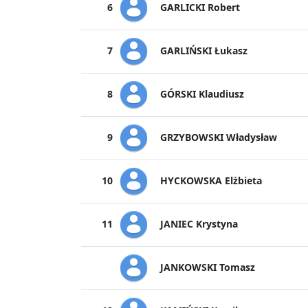
GARLICKI Robert
6
GARLIŃSKI Łukasz
7
GÓRSKI Klaudiusz
8
GRZYBOWSKI Władysław
9
HYCKOWSKA Elżbieta
10
JANIEC Krystyna
11
JANKOWSKI Tomasz