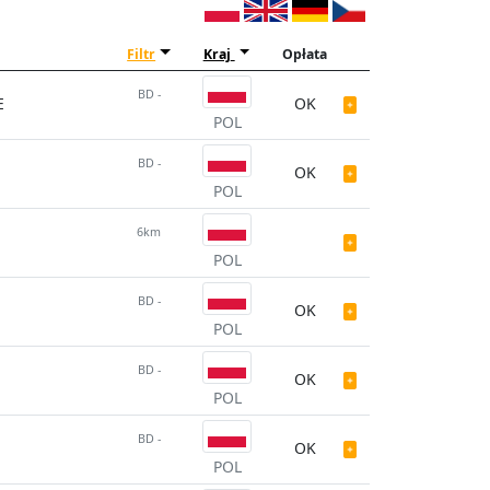
Filtr
Kraj
Opłata
BD -
E
OK
POL
BD -
OK
POL
6km
POL
BD -
OK
POL
BD -
OK
POL
BD -
OK
POL