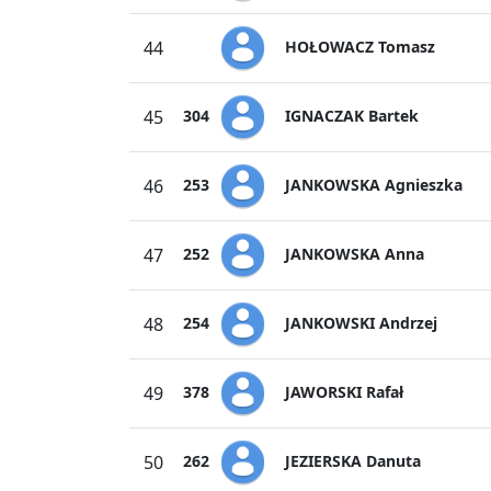
HOŁOWACZ Tomasz
44
IGNACZAK Bartek
45
304
JANKOWSKA Agnieszka
46
253
JANKOWSKA Anna
47
252
JANKOWSKI Andrzej
48
254
JAWORSKI Rafał
49
378
JEZIERSKA Danuta
50
262