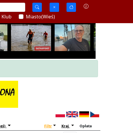
Klub
Miasto(Wieś)
eś)
Filtr
Kraj
Opłata