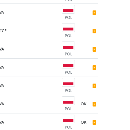
WA
POL
ICE
POL
WA
POL
WA
POL
WA
POL
WA
OK
POL
WA
OK
POL