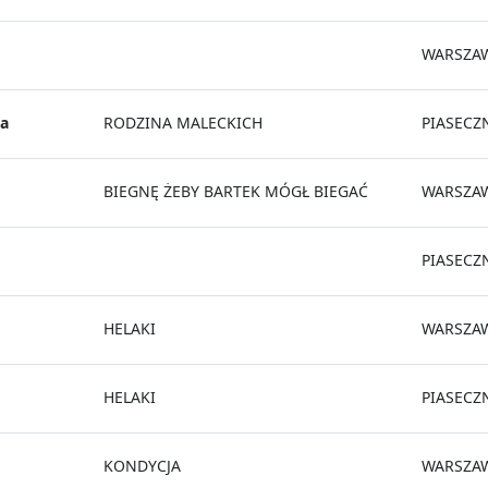
WARSZA
a
RODZINA MALECKICH
PIASECZ
BIEGNĘ ŻEBY BARTEK MÓGŁ BIEGAĆ
WARSZA
PIASECZ
HELAKI
WARSZA
HELAKI
PIASECZ
KONDYCJA
WARSZA