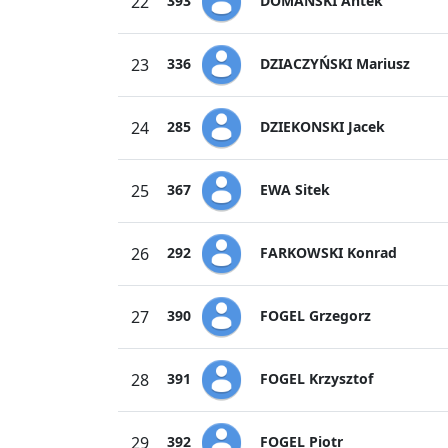
DOMAŃSKI Antek
22
393
DZIACZYŃSKI Mariusz
23
336
DZIEKONSKI Jacek
24
285
EWA Sitek
25
367
FARKOWSKI Konrad
26
292
FOGEL Grzegorz
27
390
FOGEL Krzysztof
28
391
FOGEL Piotr
29
392