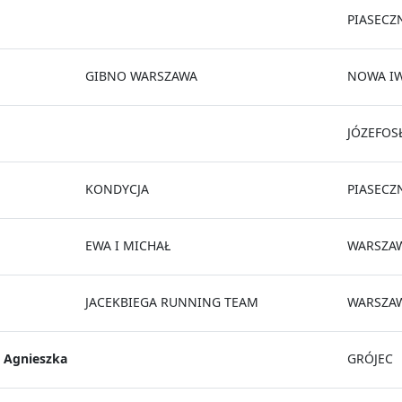
PIASECZ
GIBNO WARSZAWA
NOWA I
JÓZEFOS
KONDYCJA
PIASECZ
EWA I MICHAŁ
WARSZA
JACEKBIEGA RUNNING TEAM
WARSZA
Agnieszka
GRÓJEC