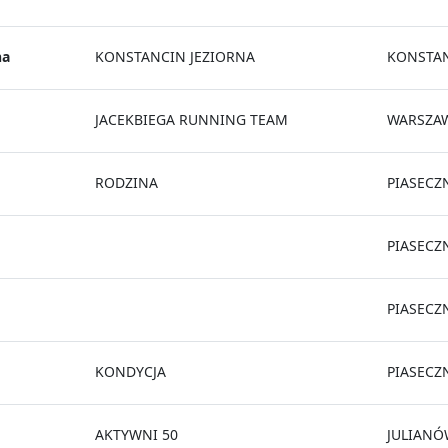
na
KONSTANCIN JEZIORNA
KONSTAN
JACEKBIEGA RUNNING TEAM
WARSZA
RODZINA
PIASECZ
PIASECZ
PIASECZ
KONDYCJA
PIASECZ
AKTYWNI 50
JULIAN