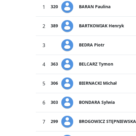
BARAN Paulina
1
320
BARTKOWIAK Henryk
2
389
BEDRA Piotr
3
BELCARZ Tymon
4
363
BIERNACKI Michał
5
306
BONDARA Sylwia
6
303
BROGOWICZ STĘPNIEWSKA 
7
299