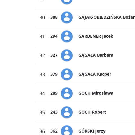
GAJAK-OBIEDZIŃSKA Boże
30
388
GARDENER Jacek
31
294
GĄGAŁA Barbara
32
327
GĄGAŁA Kacper
33
379
GOCH Mirosława
34
289
GOCH Robert
35
243
GÓRSKI Jerzy
36
362