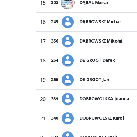
DĄBAL Marcin
15
305
DĄBROWSKI Michał
16
249
DĄBROWSKI Mikołaj
17
356
DE GROOT Darek
18
264
DE GROOT Jan
19
265
DOBROWOLSKA Joanna
20
339
DOBROWOLSKI Karol
21
340