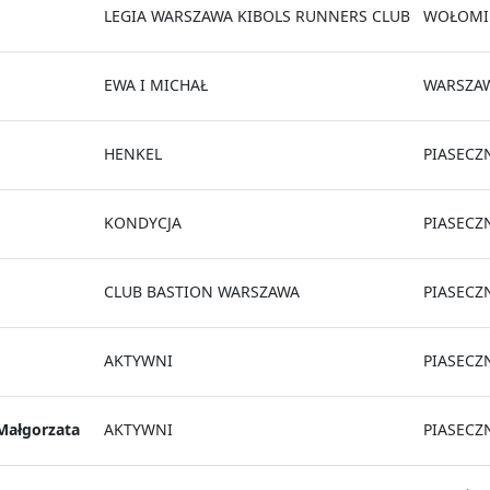
LEGIA WARSZAWA KIBOLS RUNNERS CLUB
WOŁOMI
EWA I MICHAŁ
WARSZA
HENKEL
PIASECZ
KONDYCJA
PIASECZ
CLUB BASTION WARSZAWA
PIASECZ
AKTYWNI
PIASECZ
ałgorzata
AKTYWNI
PIASECZ