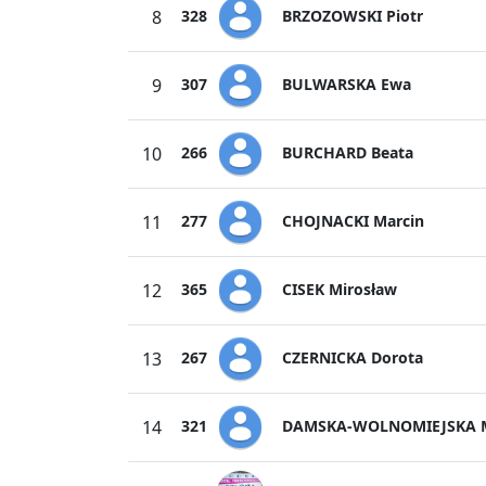
BRZOZOWSKI Piotr
8
328
BULWARSKA Ewa
9
307
BURCHARD Beata
10
266
CHOJNACKI Marcin
11
277
CISEK Mirosław
12
365
CZERNICKA Dorota
13
267
DAMSKA-WOLNOMIEJSKA M
14
321