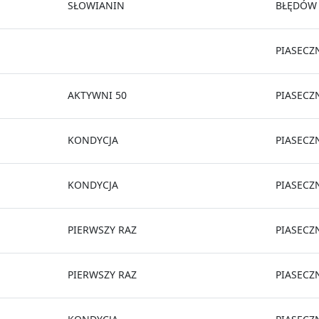
SŁOWIANIN
BŁĘDÓW
PIASECZ
AKTYWNI 50
PIASECZ
KONDYCJA
PIASECZ
KONDYCJA
PIASECZ
PIERWSZY RAZ
PIASECZ
PIERWSZY RAZ
PIASECZ