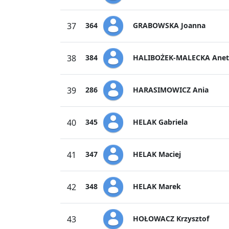
GRABOWSKA Joanna
37
364
HALIBOŻEK-MALECKA Anet
38
384
HARASIMOWICZ Ania
39
286
HELAK Gabriela
40
345
HELAK Maciej
41
347
HELAK Marek
42
348
HOŁOWACZ Krzysztof
43