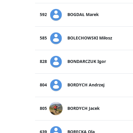
BOGDAŁ Marek
592
BOLECHOWSKI Miłosz
585
BONDARCZUK Igor
828
BORDYCH Andrzej
804
BORDYCH Jacek
805
BORECKA Ola
639