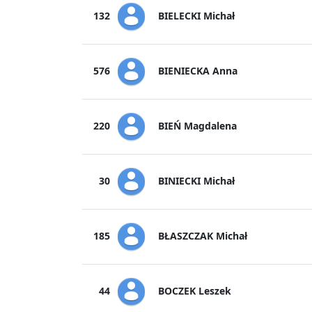
BIELECKI Michał
132
BIENIECKA Anna
576
BIEŃ Magdalena
220
BINIECKI Michał
30
BŁASZCZAK Michał
185
BOCZEK Leszek
44