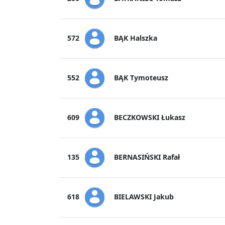
BĄK Halszka
572
BĄK Tymoteusz
552
BECZKOWSKI Łukasz
609
BERNASIŃSKI Rafał
135
BIELAWSKI Jakub
618