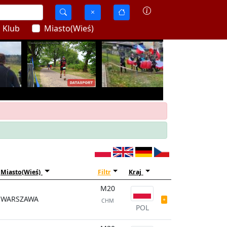
Klub
Miasto(Wieś)
Miasto(Wieś)
Filtr
Kraj
M20
WARSZAWA
CHM
POL