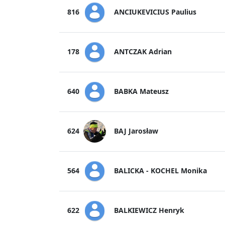
ANCIUKEVICIUS Paulius
816
ANTCZAK Adrian
178
BABKA Mateusz
640
BAJ Jarosław
624
BALICKA - KOCHEL Monika
564
BALKIEWICZ Henryk
622