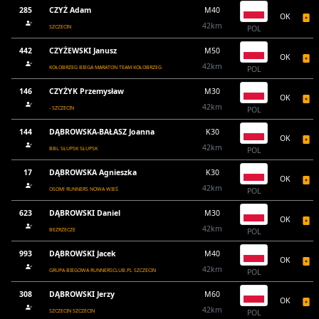
285
CZYŻ Adam
M40
OK
42km
SZCZECIN
POL
442
CZYŻEWSKI Janusz
M50
OK
42km
KOŁOBRZEG BIEGA MARATON TEAM KOŁOBRZEG
POL
146
CZYŻYK Przemysław
M30
OK
42km
- SZCZECIN
POL
144
DĄBROWSKA-BAŁASZ Joanna
K30
OK
42km
BBL SŁUPSK SŁUPSK
POL
17
DĄBROWSKA Agnieszka
K30
OK
42km
OSOM! RUNNERS NOWA WIEŚ
POL
623
DĄBROWSKI Daniel
M30
OK
42km
BEZRZECZE
POL
993
DĄBROWSKI Jacek
M40
OK
42km
GRUPA BIEGOWA RUNNERSCLUB.PL SZCZECIN
POL
308
DĄBROWSKI Jerzy
M60
OK
42km
SZCZECIN SZCZECIN
POL