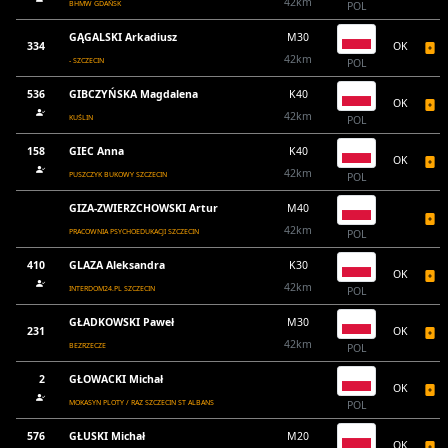
42km
BHMW GDAŃSK
POL
GĄGALSKI Arkadiusz
M30
334
OK
42km
- SZCZECIN
POL
536
GIBCZYŃSKA Magdalena
K40
OK
42km
KUŚLIN
POL
158
GIEC Anna
K40
OK
42km
PUSZCZYK BUKOWY SZCZECIN
POL
GIZA-ZWIERZCHOWSKI Artur
M40
42km
PRACOWNIA PSYCHOEDUKACJI SZCZECIN
POL
410
GLAZA Aleksandra
K30
OK
42km
INTERDOM24.PL SZCZECIN
POL
GŁADKOWSKI Paweł
M30
231
OK
42km
BEZRZECZE
POL
2
GŁOWACKI Michał
OK
MOKASYN PLOTY / RAZ SZCZECIN ST ALBANS
POL
576
GŁUSKI Michał
M20
OK