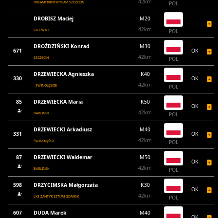
42km
DREAMTIRIMTIMTEAM SZCZECIN
POL
DROBISZ Maciej
M20
42km
GILOWICE
POL
DROŹDZIŃSKI Konrad
M30
671
OK
42km
SZCZECIN
POL
DRZEWIECKA Agnieszka
K40
330
OK
42km
- ŚWINOUJŚCIE
POL
85
DRZEWIECKA Maria
K50
OK
42km
BARLINEK
POL
DRZEWIECKI Arkadiusz
M40
331
OK
42km
ŚWINOUJŚCIE
POL
87
DRZEWIECKI Waldemar
M50
OK
42km
BARLINEK
POL
598
DRZYCIMSKA Małgorzata
K30
OK
42km
LKS ZANTYR SZTUM GDAŃSK
POL
607
DUDA Marek
M40
OK