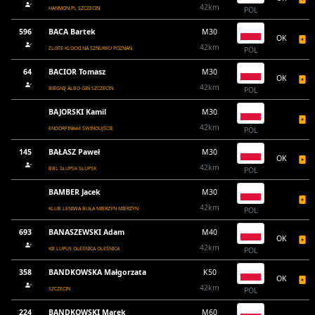
42km
HANMON.PL SZCZECIN
POL
596
BACA Bartek
M30
OK
42km
ZLOTE KLOCKI NA SZNURKU POZNAŃ
POL
64
BACIOR Tomasz
M30
OK
42km
BIEGNIJ ALBO GIŃ SZCZECIN
POL
BAJORSKI Kamil
M30
42km
ENDORFINA44 ŚWINOUJŚCIE
POL
145
BAŁASZ Paweł
M30
OK
42km
BBL SŁUPSK SŁUPSK
POL
BAMBER Jacek
M30
42km
KLUB LENIWA BUŁA MIERZYN MIERZYN
POL
693
BANASZEWSKI Adam
M40
OK
42km
KB LUPUS OLEŚNICA OLEŚNICA
POL
358
BANDKOWSKA Małgorzata
K50
OK
42km
SZCZECIN
POL
224
BANDKOWSKI Marek
M60