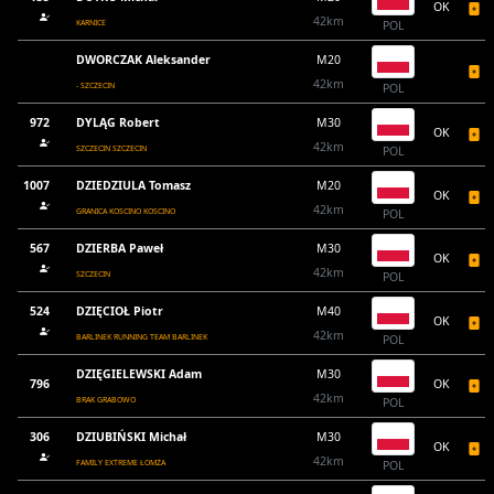
OK
42km
KARNICE
POL
DWORCZAK Aleksander
M20
42km
- SZCZECIN
POL
972
DYLĄG Robert
M30
OK
42km
SZCZECIN SZCZECIN
POL
1007
DZIEDZIULA Tomasz
M20
OK
42km
GRANICA KOSCINO KOSCINO
POL
567
DZIERBA Paweł
M30
OK
42km
SZCZECIN
POL
524
DZIĘCIOŁ Piotr
M40
OK
42km
BARLINEK RUNNING TEAM BARLINEK
POL
DZIĘGIELEWSKI Adam
M30
796
OK
42km
BRAK GRABOWO
POL
306
DZIUBIŃSKI Michał
M30
OK
42km
FAMILY EXTREME ŁOMŻA
POL