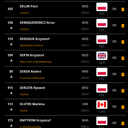
DELOR Piotr
M30
435
OK
42km
SZCZECIN
POL
538
DEMIASZKIEWICZ Artur
M30
OK
42km
SZCZECIN
POL
319
DENISIUK Krzysztof
M50
OK
42km
NIEZRZESZONY SZCZECIN
POL
599
DEPTA Krzysztof
M20
OK
42km
PBWUK 4RUN TEAM BIRMINGHAM
GBR
89
DERDA Robert
M40
OK
42km
TT SZCZECIN ŚWINOUJŚCIE
POL
815
DERLETA Ryszard
M50
OK
42km
SZCZECIN
POL
513
DLUTEK Marlena
K40
OK
42km
HALIFAX
CAN
273
DMYTRÓW Krzysztof
M40
OK
42km
TT SZCZECIN SZCZECIN
POL