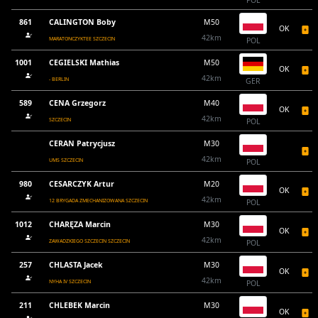
POL
861
CALINGTON Boby
M50
OK
42km
MARATONCZYKTEE SZCZECIN
POL
1001
CEGIELSKI Mathias
M50
OK
42km
- BERLIN
GER
589
CENA Grzegorz
M40
OK
42km
SZCZECIN
POL
CERAN Patrycjusz
M30
42km
UMS SZCZECIN
POL
980
CESARCZYK Artur
M20
OK
42km
12 BRYGADA ZMECHANIZOWANA SZCZECIN
POL
1012
CHARĘZA Marcin
M30
OK
42km
ZAWADZKIEGO SZCZECIN SZCZECIN
POL
257
CHLASTA Jacek
M30
OK
42km
NYHA IV SZCZECIN
POL
211
CHLEBEK Marcin
M30
OK