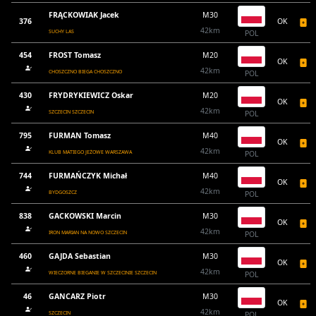
FRĄCKOWIAK Jacek
M30
376
OK
42km
SUCHY LAS
POL
454
FROST Tomasz
M20
OK
42km
CHOSZCZNO BIEGA CHOSZCZNO
POL
430
FRYDRYKIEWICZ Oskar
M20
OK
42km
SZCZECIN SZCZECIN
POL
795
FURMAN Tomasz
M40
OK
42km
KLUB MATIEGO JEŻOWE WARSZAWA
POL
744
FURMAŃCZYK Michał
M40
OK
42km
BYDGOSZCZ
POL
838
GACKOWSKI Marcin
M30
OK
42km
IRON MARIAN NA NOWO SZCZECIN
POL
460
GAJDA Sebastian
M30
OK
42km
WIECZORNE BIEGANIE W SZCZECINIE SZCZECIN
POL
46
GANCARZ Piotr
M30
OK
42km
SZCZECIN
POL