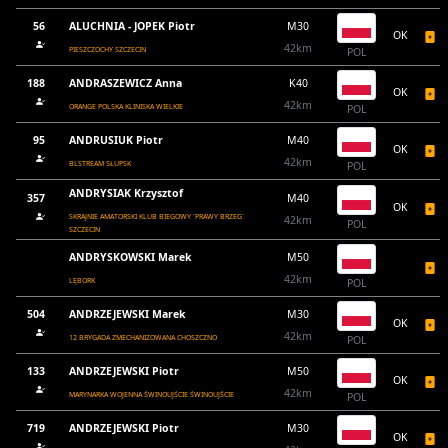
56
ALUCHNIA - JOPEK Piotr
M30
OK
42km
PIESZCZOCHY SZCZECIN
POL
188
ANDRASZEWICZ Anna
K40
OK
42km
ORANGE POLSKA KLINISKA WIELKIE
POL
95
ANDRUSIUK Piotr
M40
OK
42km
BLSTREAM SŁUPSK
POL
ANDRYSIAK Krzysztof
357
M40
OK
SKRAJNIE AMATORSKI KLUB BIEGOWY `PRAWY BRZEG`
42km
POL
SZCZECIN
ANDRYSKOWSKI Marek
M50
42km
LĘBORK
POL
504
ANDRZEJEWSKI Marek
M30
OK
42km
12 BRYGADA ZMECHANIZOWANA CHOSZCZNO
POL
133
ANDRZEJEWSKI Piotr
M50
OK
42km
MARYNARKA WOJENNA ŚWINOUJŚCIE ŚWINOUJŚCIE
POL
719
ANDRZEJEWSKI Piotr
M30
OK