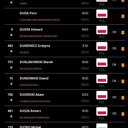
42km
DOBRA
POL
DUDA Piotr
M30
42km
12 BRYGADA ZMECHANIZOWANA SZCZECIN
POL
9
DUDEK Edward
M60
OK
42km
RKB BACA RADZIECHOWY RADZIECHOWY
POL
492
DUKIEWICZ Grażyna
K30
OK
42km
SZCZECIN
POL
751
DUKLANOWSKI Marek
M40
OK
42km
RM SZCZECIN SZCZECIN
POL
15
DURKOWSKI Dawid
M30
OK
42km
SZCZECIN SZCZECIN
POL
706
DUSIŃSKI Adam
M20
OK
42km
HUSARIA SZCZECIN WOŁCZKOWO
POL
481
DUSZA Robert
M30
OK
42km
JKB ŚWINOUJŚCIE ŚWINOUJŚCIE
POL
135
DUTKO Michał
M20