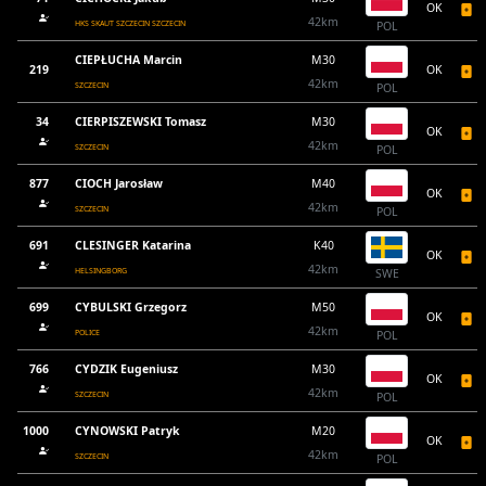
OK
42km
HKS SKAUT SZCZECIN SZCZECIN
POL
CIEPŁUCHA Marcin
M30
219
OK
42km
SZCZECIN
POL
34
CIERPISZEWSKI Tomasz
M30
OK
42km
SZCZECIN
POL
877
CIOCH Jarosław
M40
OK
42km
SZCZECIN
POL
691
CLESINGER Katarina
K40
OK
42km
HELSINGBORG
SWE
699
CYBULSKI Grzegorz
M50
OK
42km
POLICE
POL
766
CYDZIK Eugeniusz
M30
OK
42km
SZCZECIN
POL
1000
CYNOWSKI Patryk
M20
OK
42km
SZCZECIN
POL