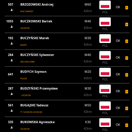
507
BRZOZOWSKI Andrzej
M60
OK
42km
WKZ ZAMOŚĆ
POL
1055
BUCZKOWSKI Bartek
M40
42km
SZCZECIN
POL
192
BUCZYŃSKI Marek
M30
OK
42km
JASIEŃ
POL
284
BUCZYŃSKI Sylwester
M40
OK
42km
ZIELONA GÓRA
POL
BUDYCH Szymon
M20
641
OK
42km
POLICE
POL
287
BUDZYŃSKI Przemysław
M30
OK
42km
- SZCZECIN
POL
561
BUGAJSKI Tadeusz
M50
OK
42km
TT SZCZECIN SZCZECIN
POL
335
BUKOWSKA Agnieszka
K30
OK
42km
SZCZECIN
POL