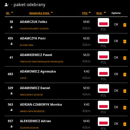
- pakiet odebrany
Nr
Nazwisko Imię
Filtr
Kraj
Opłata
38
ADAMCZUK Feliks
M40
OK
42km
PUSZCZYK BUKOWY SZCZECIN
POL
455
ADAMCZYK Piotr
M30
OK
42km
JELENIA GÓRA
POL
ADAMKIEWICZ Paweł
M20
41
OK
42km
TRIATHLON TEAM ŚWINOUJŚCIE ŚWINOUJŚCIE
POL
ADAMOWICZ Agnieszka
K40
683
OK
42km
SOPOT
POL
329
ADAMOWICZ Daniel
M30
OK
42km
NIEBUSZEWO SZCZECIN
POL
563
ADRIAN-CZABORYK Monika
K40
OK
42km
MANGO GATKI BEZRZECZE
POL
937
ALEKSIEWICZ Adrian
M40
OK
42km
SZCZECIN SZCZECIN
POL