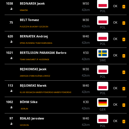
1038
BEDNAREK Jacek
M50
OK
42km
KRAKÓW
POL
BELT Tomasz
M30
75
OK
42km
PUSZCZYK BUKOWY SZCZECIN
POL
620
BERNATEK Andrzej
M40
OK
42km
KPMG RUNNING TEAM WARSZAWA
POL
1021
BERTILSSON PARANIAK Barbro
K50
OK
42km
TEAM SKAVSARET IF HUDDINGE
SWE
BĘDKOWSKI Jacek
M30
42km
ZAWISZA STARA KUŹNIA ŁOWICZ
POL
113
BĘGOWSKI Marek
M40
OK
42km
KLUB BIEGACZA KAMIEŃ POMORSKI KAMIEŃ POMORSKI
POL
1002
BÖHM Silke
K30
OK
42km
- BERLIN
GER
97
BIAŁAS Jarosław
M40
OK
42km
SZCZECIN
POL