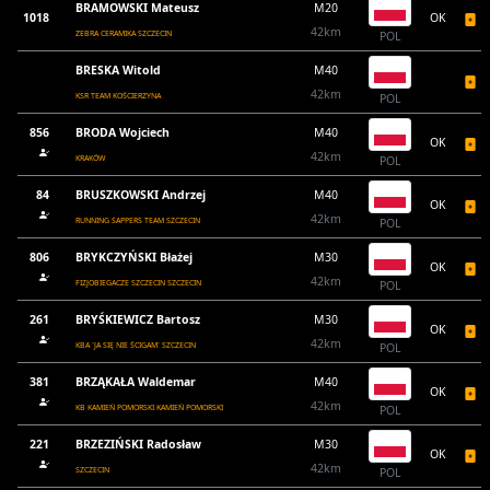
BRAMOWSKI Mateusz
M20
1018
OK
42km
ZEBRA CERAMIKA SZCZECIN
POL
BRESKA Witold
M40
42km
KSR TEAM KOŚCIERZYNA
POL
856
BRODA Wojciech
M40
OK
42km
KRAKÓW
POL
84
BRUSZKOWSKI Andrzej
M40
OK
42km
RUNNING SAPPERS TEAM SZCZECIN
POL
806
BRYKCZYŃSKI Błażej
M30
OK
42km
FIZJOBIEGACZE SZCZECIN SZCZECIN
POL
261
BRYŚKIEWICZ Bartosz
M30
OK
42km
KBA `JA SIĘ NIE ŚCIGAM` SZCZECIN
POL
381
BRZĄKAŁA Waldemar
M40
OK
42km
KB KAMIEŃ POMORSKI KAMIEŃ POMORSKI
POL
221
BRZEZIŃSKI Radosław
M30
OK
42km
SZCZECIN
POL