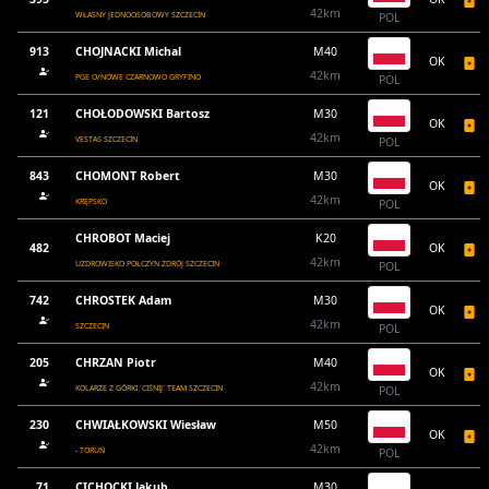
42km
WŁASNY JEDNOOSOBOWY SZCZECIN
POL
913
CHOJNACKI Michal
M40
OK
42km
PGE O/NOWE CZARNOWO GRYFINO
POL
121
CHOŁODOWSKI Bartosz
M30
OK
42km
VESTAS SZCZECIN
POL
843
CHOMONT Robert
M30
OK
42km
KRĘPSKO
POL
CHROBOT Maciej
K20
482
OK
42km
UZDROWISKO POŁCZYN ZDRÓJ SZCZECIN
POL
742
CHROSTEK Adam
M30
OK
42km
SZCZECIN
POL
205
CHRZAN Piotr
M40
OK
42km
KOLARZE Z GÓRKI `CIŚNIJ` TEAM SZCZECIN
POL
230
CHWIAŁKOWSKI Wiesław
M50
OK
42km
- TORUŃ
POL
71
CICHOCKI Jakub
M30