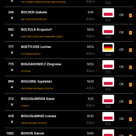
42km
UKS CHROBRY MIĘDZYZDROJE MIĘDZYZDROJE
POL
244
BOCHEN Izabela
K40
OK
42km
RAZ SZCZECIN BEZRZECZE
POL
982
BOCZULA Krzysztof
M50
OK
42km
WKB PIAST WROCŁAW POMIANÓW GÓRNY
POL
777
BOETTCHER Lothar
M50
OK
42km
SCC BERLIN BERLIN
GER
775
BOGDANOWICZ Zbigniew
M50
OK
42km
SZCZECIN
POL
894
BOGUMIŁ Szydelski
M30
OK
42km
WIECZORNE BIEGANIE SZCZECIN
POL
212
BOGUSŁAWSKA Kasia
K20
OK
42km
GDAŃSK
POL
418
BOGUSŁAWSKI Łukasz
M30
OK
42km
GRUBY BIEGNIE SZCZECIN
POL
1003
BOHUŃ Daniel
M40