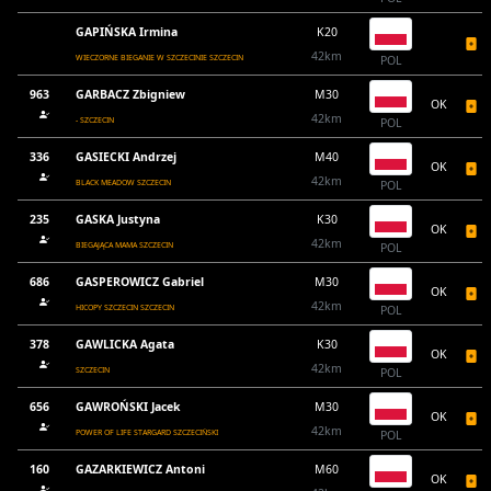
GAPIŃSKA Irmina
K20
42km
WIECZORNE BIEGANIE W SZCZECINIE SZCZECIN
POL
963
GARBACZ Zbigniew
M30
OK
42km
- SZCZECIN
POL
336
GASIECKI Andrzej
M40
OK
42km
BLACK MEADOW SZCZECIN
POL
235
GASKA Justyna
K30
OK
42km
BIEGAJĄCA MAMA SZCZECIN
POL
686
GASPEROWICZ Gabriel
M30
OK
42km
HICOPY SZCZECIN SZCZECIN
POL
378
GAWLICKA Agata
K30
OK
42km
SZCZECIN
POL
656
GAWROŃSKI Jacek
M30
OK
42km
POWER OF LIFE STARGARD SZCZECIŃSKI
POL
160
GAZARKIEWICZ Antoni
M60
OK