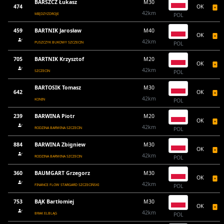
BARSZCZ Łukasz
M30
474
OK
42km
MIĘDZYZDROJE
POL
459
BARTNIK Jarosław
M40
OK
42km
PUSZCZYK BUKOWY SZCZECIN
POL
705
BARTNIK Krzysztof
M20
OK
42km
SZCZECIN
POL
BARTOSIK Tomasz
M30
642
OK
42km
KONIN
POL
239
BARWINA Piotr
M20
OK
42km
RODZINA BARWINA SZCZECIN
POL
884
BARWINA Zbigniew
M30
OK
42km
RODZINA BARWINA SZCZECIN
POL
360
BAUMGART Grzegorz
M30
OK
42km
FINANCE FLOW STARGARD SZCZECIŃSKI
POL
753
BĄK Bartłomiej
M30
OK
42km
BRAK ELBLĄG
POL