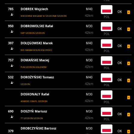
785
DOBREK Wojciech
M40
OK
42km
WIECZORNE BIEGANIE W SZCZECINIE SZCZECIN
POL
950
DOBROWOLSKI Rafał
M30
OK
42km
SMT SZCZECIN SZCZECIN
POL
397
DOŁĘGOWSKI Marek
M40
OK
42km
BKS MANIAK-WOLIN KOŁCZEWO
POL
757
DOMAŃSKI Maciej
M30
OK
42km
PUM SZCZECIN GOLENIÓW
POL
532
DOROŻYŃSKI Tomasz
M40
OK
42km
SZCZECIN
POL
DOSKONAŁY Rafał
M30
42km
ASMEDIC.COM.PL SZCZECIN
POL
690
DOSZYŃ Mariusz
M30
OK
42km
TT SZCZECIN SZCZECIN
POL
DROBCZYŃSKI Bartosz
M30
379
OK