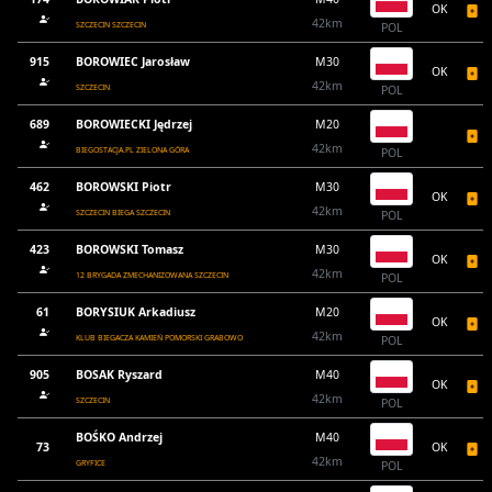
OK
42km
SZCZECIN SZCZECIN
POL
915
BOROWIEC Jarosław
M30
OK
42km
SZCZECIN
POL
689
BOROWIECKI Jędrzej
M20
42km
BIEGOSTACJA.PL ZIELONA GÓRA
POL
462
BOROWSKI Piotr
M30
OK
42km
SZCZECIN BIEGA SZCZECIN
POL
423
BOROWSKI Tomasz
M30
OK
42km
12 BRYGADA ZMECHANIZOWANA SZCZECIN
POL
61
BORYSIUK Arkadiusz
M20
OK
42km
KLUB BIEGACZA KAMIEŃ POMORSKI GRABOWO
POL
905
BOSAK Ryszard
M40
OK
42km
SZCZECIN
POL
BOŚKO Andrzej
M40
73
OK
42km
GRYFICE
POL