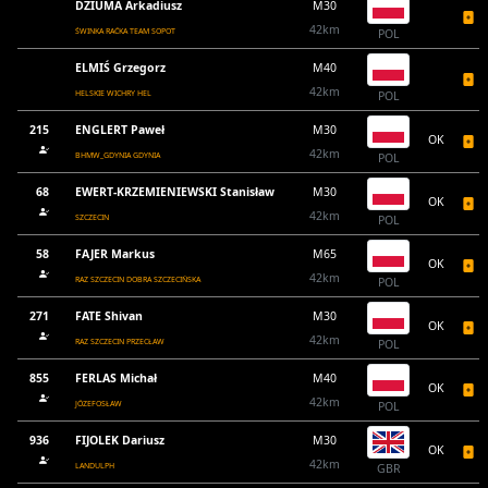
DZIUMA Arkadiusz
M30
42km
ŚWINKA RAĆKA TEAM SOPOT
POL
ELMIŚ Grzegorz
M40
42km
HELSKIE WICHRY HEL
POL
215
ENGLERT Paweł
M30
OK
42km
BHMW_GDYNIA GDYNIA
POL
68
EWERT-KRZEMIENIEWSKI Stanisław
M30
OK
42km
SZCZECIN
POL
58
FAJER Markus
M65
OK
42km
RAZ SZCZECIN DOBRA SZCZECIŃSKA
POL
271
FATE Shivan
M30
OK
42km
RAZ SZCZECIN PRZECŁAW
POL
855
FERLAS Michał
M40
OK
42km
JÓZEFOSŁAW
POL
936
FIJOLEK Dariusz
M30
OK
42km
LANDULPH
GBR