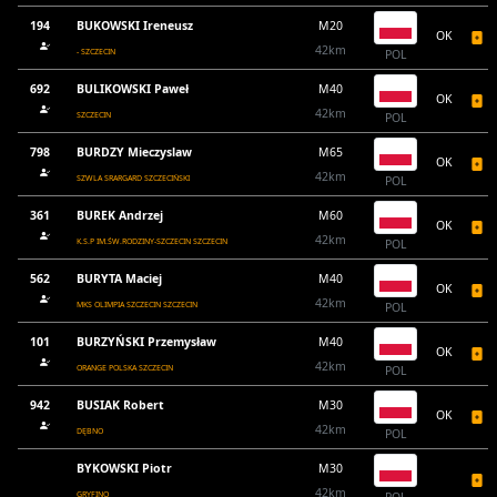
194
BUKOWSKI Ireneusz
M20
OK
42km
- SZCZECIN
POL
692
BULIKOWSKI Paweł
M40
OK
42km
SZCZECIN
POL
798
BURDZY Mieczyslaw
M65
OK
42km
SZWLA SRARGARD SZCZECIŃSKI
POL
361
BUREK Andrzej
M60
OK
42km
K.S.P IM.ŚW.RODZINY-SZCZECIN SZCZECIN
POL
562
BURYTA Maciej
M40
OK
42km
MKS OLIMPIA SZCZECIN SZCZECIN
POL
101
BURZYŃSKI Przemysław
M40
OK
42km
ORANGE POLSKA SZCZECIN
POL
942
BUSIAK Robert
M30
OK
42km
DĘBNO
POL
BYKOWSKI Piotr
M30
42km
GRYFINO