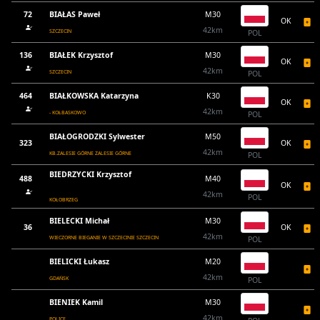
72
BIAŁAS Paweł
M30
OK
42km
SZCZECIN
POL
136
BIAŁEK Krzysztof
M30
OK
42km
SZCZECIN
POL
464
BIAŁKOWSKA Katarzyna
K30
OK
42km
- KOŁBASKOWO
POL
BIAŁOGRODZKI Sylwester
M50
323
OK
42km
KB.ZALESIE GÓRNE ZALESIE GÓRNE
POL
BIEDRZYCKI Krzysztof
488
M40
OK
42km
POL
KOŁOBRZEG
BIELECKI Michał
M30
36
OK
42km
WIECZORNE BIEGANIE W SZCZECINIE SZCZECIN
POL
BIELICKI Łukasz
M20
42km
GDAŃSK
POL
BIENIEK Kamil
M30
42km
POLICE