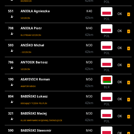
42km
BEZRZECZE
POL
551
ANIOŁA Agnieszka
K40
OK
42km
SZCZECIN
POL
708
ANIOŁA Piotr
M40
OK
42km
BLSTREAM SZCZECIN
POL
593
ANIŚKO Michał
M30
OK
42km
- SZCZECIN
POL
786
ANTOSIK Bartosz
M30
OK
42km
SZCZECIN
POL
190
ASAYEVICH Roman
M50
OK
42km
AMATOR MINSK
BLR
804
BABIŃSKI Łukasz
M30
OK
42km
BIEGAJĄCY TCZEW PELPLIN
POL
321
BABIŃSKI Maciej
M30
OK
42km
KLUB MARYNARKI WOJENNEJ ŚWINOUJSCIE
POL
590
BABIŃSKI Sławomir
M40
OK