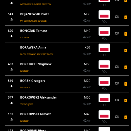
OK
42km
WIECZORNE BIEGANIE SZCZECIN
POL
541
BOJANOWSKI Piotr
M30
OK
42km
MP OLD RUNNERS SZCZECIN
POL
820
BOŃCZAK Tomasz
M40
OK
42km
SZCZECIN
POL
BORAWSKA Anna
K30
42km
PŁOCK BIEGA NO AGE LIMIT PŁOCK
POL
403
BORCIUCH Zbigniew
M50
OK
42km
SZCZECIN
POL
519
BOREK Grzegorz
M20
OK
42km
ŚWIDNICA
POL
347
BORKOWSKI Aleksander
M50
OK
42km
SWINOUJSCIE
POL
182
BORKOWSKI Tomasz
M40
OK
42km
SZCZECIN
POL
174
BOROWIAK Piotr
M40