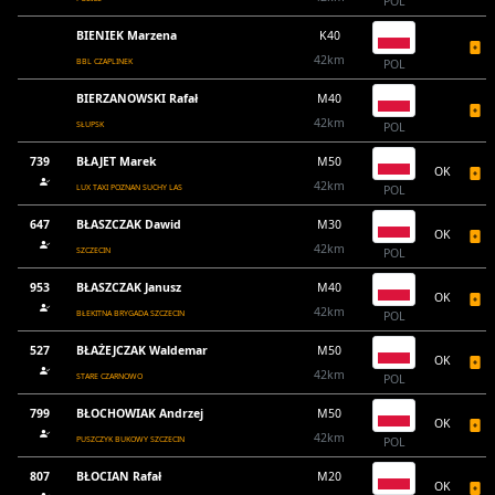
POL
BIENIEK Marzena
K40
42km
BBL CZAPLINEK
POL
BIERZANOWSKI Rafał
M40
42km
SŁUPSK
POL
739
BŁAJET Marek
M50
OK
42km
LUX TAXI POZNAN SUCHY LAS
POL
647
BŁASZCZAK Dawid
M30
OK
42km
SZCZECIN
POL
953
BŁASZCZAK Janusz
M40
OK
42km
BŁEKITNA BRYGADA SZCZECIN
POL
527
BŁAŻEJCZAK Waldemar
M50
OK
42km
STARE CZARNOWO
POL
799
BŁOCHOWIAK Andrzej
M50
OK
42km
PUSZCZYK BUKOWY SZCZECIN
POL
807
BŁOCIAN Rafał
M20
OK