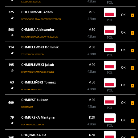
42km
SZCZECIN SZCZECIN
POL
325
CHLEBOWSKI Adam
M65
OK
42km
WYSOCKI-SKI TEAM SZCZECIN SZCZECIN
POL
508
CHMARA Aleksander
M50
OK
42km
WŁASNY JEDNOOSOBOWY SZCZECIN
POL
114
CHMIELEWSKI Dominik
M30
OK
42km
TT SZCZECIN SZCZECIN
POL
195
CHMIELEWSKI Jakub
M20
OK
42km
BROWAREK TEAM POLICE POLICE
POL
63
CHMIELIŃSKI Tomasz
M50
OK
42km
ROLLERBAND WAŁCZ
POL
CHMIEST Łukasz
M20
609
OK
42km
ROKIETNICA
POL
79
CHMURSKA Martyna
K20
OK
42km
LUX MEDICA SZCZECIN
POL
CHOJNACKA Ela
K20
395
OK