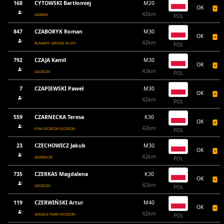
168
CYTOWSKI Bartłomiej
M20
OK
42km
GDAŃSK
POL
847
CZABORYK Roman
M30
OK
42km
RUNGRYF GRYFICE PŁOTY
POL
792
CZAJA Kamil
M30
OK
42km
SZCZECIN
POL
7
CZAPIEWSKI Paweł
M30
OK
42km
POL
559
CZARNECKA Teresa
K30
OK
42km
PUM SZCZECIN SZCZECIN
POL
23
CZECHOWICZ Jakub
M30
OK
42km
BEZRZECZE
POL
735
CZERKAS Magdalena
K30
OK
42km
SZCZECIN
POL
119
CZERWIŃSKI Artur
M40
OK
42km
GOGGLE-TEAM SZCZECIN
POL