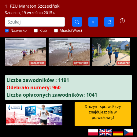
1. PZU Maraton Szczeciński
Szczecin, 19 września 2015 r.
Nazwisko
Klub
Miasto(Wieś)
Liczba zawodników : 1191
Odebrało numery: 960
Liczba opłaconych zawodników: 1041
Drużyn - sprawdź czy
znajdujesz się w
prawidłowej.!