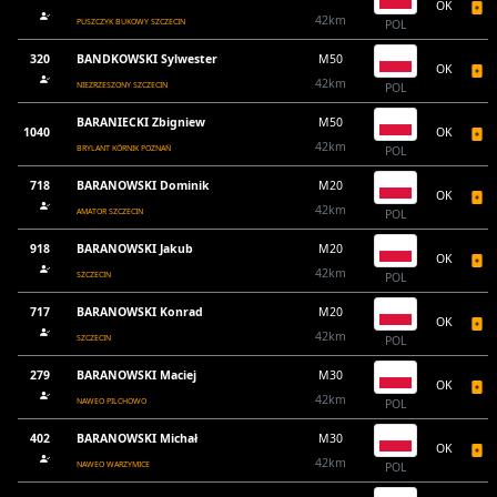
OK
42km
PUSZCZYK BUKOWY SZCZECIN
POL
320
BANDKOWSKI Sylwester
M50
OK
42km
NIEZRZESZONY SZCZECIN
POL
BARANIECKI Zbigniew
M50
1040
OK
42km
BRYLANT KÓRNIK POZNAŃ
POL
718
BARANOWSKI Dominik
M20
OK
42km
AMATOR SZCZECIN
POL
918
BARANOWSKI Jakub
M20
OK
42km
SZCZECIN
POL
717
BARANOWSKI Konrad
M20
OK
42km
SZCZECIN
POL
279
BARANOWSKI Maciej
M30
OK
42km
NAWEO PILCHOWO
POL
402
BARANOWSKI Michał
M30
OK
42km
NAWEO WARZYMICE
POL