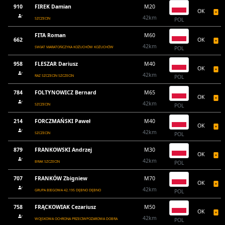
910
FIREK Damian
M20
OK
42km
SZCZECIN
POL
FITA Roman
M60
662
OK
42km
SWIAT MARATOŃCZYKA KOŻUCHÓW KOŻUCHÓW
POL
958
FLESZAR Dariusz
M40
OK
42km
RAZ SZCZECIN SZCZECIN
POL
784
FOLTYNOWICZ Bernard
M65
OK
42km
SZCZECIN
POL
214
FORCZMAŃSKI Paweł
M40
OK
42km
SZCZECIN
POL
879
FRANKOWSKI Andrzej
M30
OK
42km
BRAK SZCZECIN
POL
707
FRANKÓW Zbigniew
M70
OK
42km
GRUPA BIEGOWA 42.195 DĘBNO DĘBNO
POL
758
FRĄCKOWIAK Cezariusz
M50
OK
42km
WOJSKOWA OCHRONA PRZECIWPOŻAROWA DOBRA
POL