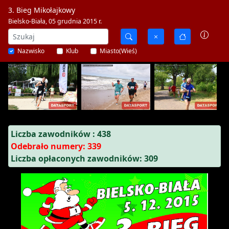
3. Bieg Mikołajkowy
Bielsko-Biała, 05 grudnia 2015 r.
Nazwisko
Klub
Miasto(Wieś)
Liczba zawodników : 438
Odebrało numery: 339
Liczba opłaconych zawodników: 309