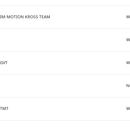
IM-MOTION KROSS TEAM
W
W
GVT
W
N
TMT
W