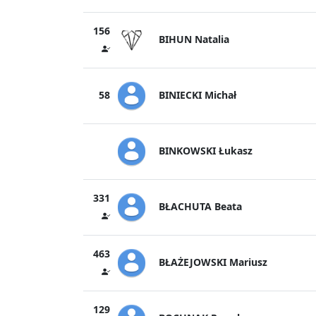
156
BIHUN Natalia
BINIECKI Michał
58
BINKOWSKI Łukasz
331
BŁACHUTA Beata
463
BŁAŻEJOWSKI Mariusz
129