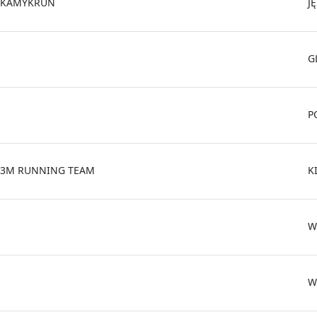
KAMYKRUN
J
G
P
3M RUNNING TEAM
K
W
W