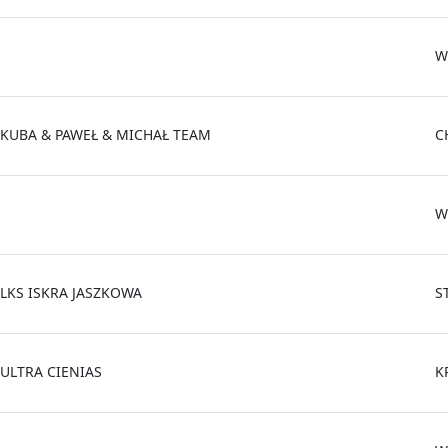
W
KUBA & PAWEŁ & MICHAŁ TEAM
C
W
LKS ISKRA JASZKOWA
S
ULTRA CIENIAS
K