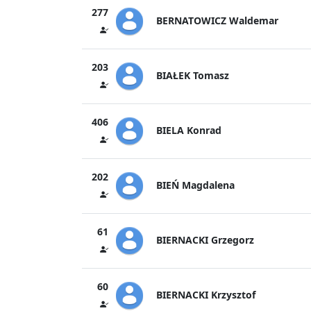
277
BERNATOWICZ Waldemar
203
BIAŁEK Tomasz
406
BIELA Konrad
202
BIEŃ Magdalena
61
BIERNACKI Grzegorz
60
BIERNACKI Krzysztof