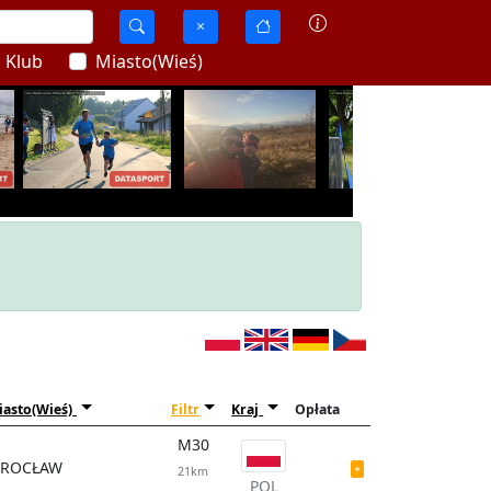
Klub
Miasto(Wieś)
iasto(Wieś)
Filtr
Kraj
Opłata
M30
ROCŁAW
21km
POL