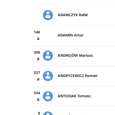
ADAMCZYK Rafał
146
ADAMIN Artur
359
ANDREJÓW Mariusz
527
ANDRYCEWICZ Roman
534
ANTOSIAK Tomasz
8