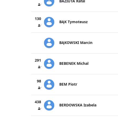
BAZIUTA Rafal
130
BĄK Tymoteusz
BĄKOWSKI Marcin
291
BEBENEK Michal
98
BEM Piotr
438
BERDOWSKA Izabela