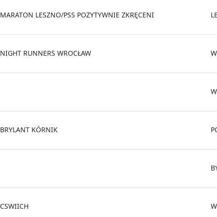
MARATON LESZNO/PSS POZYTYWNIE ZKRĘCENI
L
NIGHT RUNNERS WROCŁAW
W
W
BRYLANT KÓRNIK
P
B
CSWIICH
W