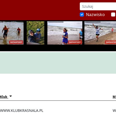
Nazwisko
Klub
M
WWW.KLUBKRASNALA.PL
W