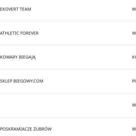
EKOVERT TEAM
W
ATHLETIC FOREVER
W
KOWARY BIEGAJĄ
K
SKLEP BIEGOWY.COM
P
W
POSKRAMIACZE ŻUBRÓW
W