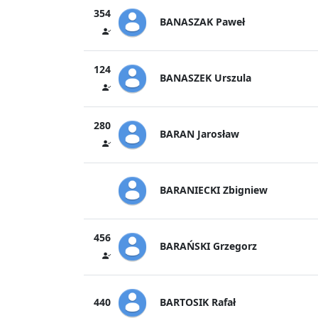
354
BANASZAK Paweł
124
BANASZEK Urszula
280
BARAN Jarosław
BARANIECKI Zbigniew
456
BARAŃSKI Grzegorz
BARTOSIK Rafał
440