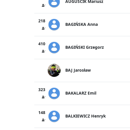
AUGUŚCIK Mariusz
218
BAGIŃSKA Anna
410
BAGIŃSKI Grzegorz
BAJ Jarosław
323
BAKALARZ Emil
148
BALKIEWICZ Henryk