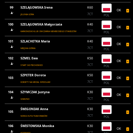
99
SZELĄGOWSKA Irena
K60
OK
7CT
JELENIA GÓRA
POL
100
SZELĄGOWSKA Małgorzata
K40
OK
7CT
KARKONOSKI KLUB OWCZARKA NIEMIECKIEGO STANISZÓW
POL
101
SZLACHETKA Maria
K40
OK
7CT
MIEJSKA GÓRKA
POL
102
SZMEL Ewa
K50
OK
7CT
START SKI PIECHOWICE
POL
SZPETER Dorota
K50
103
OK
7CT
KOBIETY NA MEDAL WROCŁAW
POL
104
SZYMCZAK Justyna
K30
OK
7CT
GNIEZNO
POL
ŚWIGONIAK Anna
K30
105
7CT
NOWA HUTA TEAM KRAKÓW
POL
106
ŚWISTOWSKA Monika
K30
OK
7CT
KOZIENICE