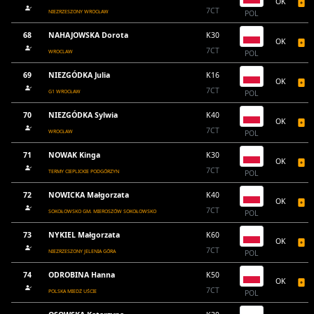
OK
7CT
NIEZRZESZONY WROCŁAW
POL
68
NAHAJOWSKA Dorota
K30
OK
7CT
WROCLAW
POL
69
NIEZGÓDKA Julia
K16
OK
7CT
G1 WROCŁAW
POL
70
NIEZGÓDKA Sylwia
K40
OK
7CT
WROCŁAW
POL
71
NOWAK Kinga
K30
OK
7CT
TERMY CIEPLICKIE PODGÓRZYN
POL
72
NOWICKA Małgorzata
K40
OK
7CT
SOKOŁOWSKO GM. MIEROSZÓW SOKOŁOWSKO
POL
73
NYKIEL Małgorzata
K60
OK
7CT
NIEZRZESZONY JELENIA GÓRA
POL
74
ODROBINA Hanna
K50
OK
7CT
POLSKA MIEDŻ UŚCIE
POL