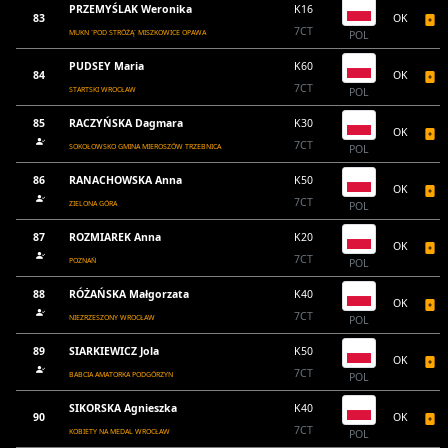
PRZEMYŚLAK Weronika
K16
83
OK
7CT
MUKN `POD STRÓŻĄ` MISZKOWICE OPAWA
POL
PUDSEY Maria
K60
84
OK
7CT
STARTSKI WROCŁAW
POL
85
RACZYŃSKA Dagmara
K30
OK
7CT
SOKOŁOWSKO GMINA MIEROSZÓW TRZEBNICA
POL
86
RANACHOWSKA Anna
K50
OK
7CT
ZIELONA GÓRA
POL
87
ROZMIAREK Anna
K20
OK
7CT
POZNAŃ
POL
88
RÓŻAŃSKA Małgorzata
K40
OK
7CT
NIEZRZESZONY WROCŁAW
POL
89
SIARKIEWICZ Jola
K50
OK
7CT
BABCIA AMATORKA PODGÓRZYN
POL
SIKORSKA Agnieszka
K40
90
OK
7CT
KOBIETY NA MEDAL WROCŁAW
POL