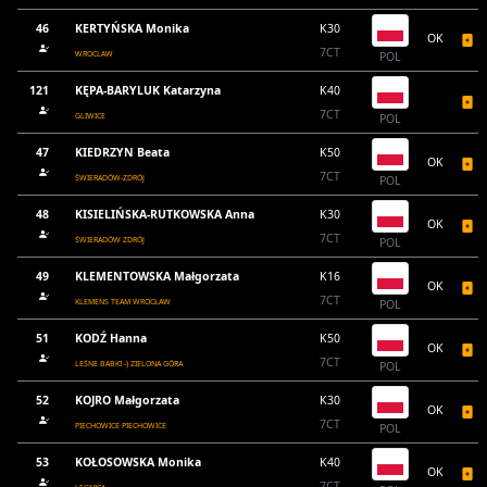
46
KERTYŃSKA Monika
K30
OK
7CT
WROCLAW
POL
121
KĘPA-BARYLUK Katarzyna
K40
7CT
GLIWICE
POL
47
KIEDRZYN Beata
K50
OK
7CT
ŚWIERADÓW-ZDRÓJ
POL
48
KISIELIŃSKA-RUTKOWSKA Anna
K30
OK
7CT
ŚWIERADÓW ZDRÓJ
POL
49
KLEMENTOWSKA Małgorzata
K16
OK
7CT
KLEMENS TEAM WROCŁAW
POL
51
KODŹ Hanna
K50
OK
7CT
LEŚNE BABKI -) ZIELONA GÓRA
POL
52
KOJRO Małgorzata
K30
OK
7CT
PIECHOWICE PIECHOWICE
POL
53
KOŁOSOWSKA Monika
K40
OK
7CT