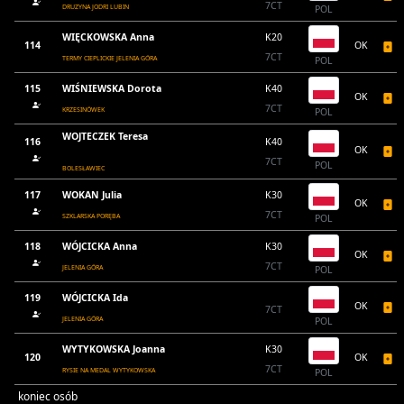
7CT
DRUZYNA JODRI LUBIN
POL
WIĘCKOWSKA Anna
K20
114
OK
7CT
TERMY CIEPLICKIE JELENIA GÓRA
POL
115
WIŚNIEWSKA Dorota
K40
OK
7CT
KRZESINÓWEK
POL
WOJTECZEK Teresa
116
K40
OK
7CT
POL
BOLESŁAWIEC
117
WOKAN Julia
K30
OK
7CT
SZKLARSKA PORĘBA
POL
118
WÓJCICKA Anna
K30
OK
7CT
JELENIA GÓRA
POL
119
WÓJCICKA Ida
OK
7CT
JELENIA GÓRA
POL
WYTYKOWSKA Joanna
K30
120
OK
7CT
RYSIE NA MEDAL WYTYKOWSKA
POL
koniec osób