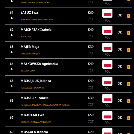
7CT
NIEZRZESZONA JELENIA GÓRA
POL
61
ŁABUZ Ewa
K60
OK
7CT
WKB PIAST WROCŁAW WROCŁAW
POL
62
MAJCHRZAK Izabela
K40
OK
7CT
WROCŁAW
POL
63
MAJER Maja
K30
OK
7CT
SZKLARSKA PORĘBA
POL
64
MAŁKOWSKA Agnieszka
K40
OK
7CT
ZIELONA GÓRA
POL
65
MICHAJLUK Jolanta
K40
OK
7CT
POLKOWICE POLKOWICE
POL
MICHALIK Izabela
K30
66
OK
7CT
TS REGLE SZKLARSKA PORĘBA SZKLARSKA PORĘBA
POL
MICHELMI Ewa
K50
67
OK
7CT
KOBIETY NA MEDAL WROCŁAW
POL
40
MOSKAŁA Izabela
K20