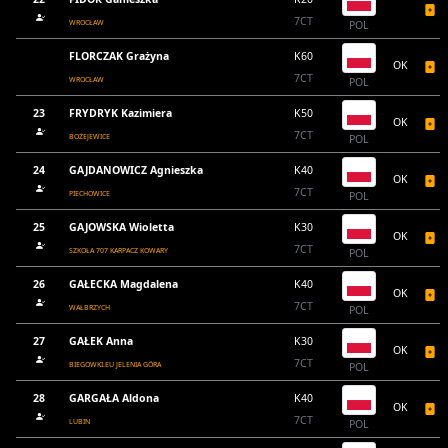
7CT
WROCŁAW
POL
FLORCZAK Grażyna
K60
OK
7CT
WROCŁAW
POL
23
FRYDRYK Kazimiera
K50
OK
7CT
BOŻEJEWICE
POL
24
GAJDANOWICZ Agnieszka
K40
OK
7CT
PIECHOWICE
POL
25
GAJOWSKA Wioletta
K30
OK
7CT
SZKOŁA 707 KARPACZ KOWARY
POL
26
GAŁECKA Magdalena
K40
OK
7CT
WAŁBRZYCH
POL
27
GAŁEK Anna
K30
OK
7CT
BIEGOWKI.EU JELENIA GÓRA
POL
28
GARGAŁA Aldona
K40
OK
7CT
LUBIN
POL