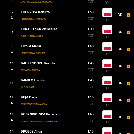
7CT
START SKI JAKUSZYCE WROCŁAW
POL
7
CHORZEPA Danuta
K50
OK
7CT
NIEZRZESZONY WROCLAW
POL
CHRABELSKA Weronika
K30
8
OK
7CT
RYSIE NA MEDAL ŁÓDŹ
POL
9
CHYŁA Maria
K60
OK
7CT
NIEZRZESZONA CHOJNICE
POL
10
DAHRENDORF Dorota
K40
OK
7CT
SZKLARSKA PORĘBA
POL
DANIŁO Izabela
K40
11
OK
7CT
JELENIA GÓRA
POL
12
DEJA Daria
K16
OK
7CT
SOBIESZÓW JELENIA GÓRA
POL
13
DOBROWOLSKA Bożena
K60
OK
7CT
SPORTOWA EMERYTKA JELENIA GORA
POL
14
DROŻDŻ Alicja
K16