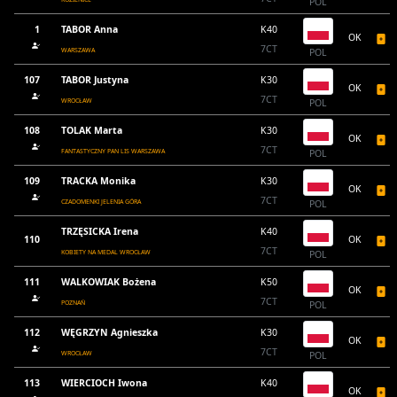
POL
1
TABOR Anna
K40
OK
7CT
WARSZAWA
POL
107
TABOR Justyna
K30
OK
7CT
WROCŁAW
POL
108
TOLAK Marta
K30
OK
7CT
FANTASTYCZNY PAN LIS WARSZAWA
POL
109
TRACKA Monika
K30
OK
7CT
CZADOMENKI JELENIA GÓRA
POL
TRZĘSICKA Irena
K40
110
OK
7CT
KOBIETY NA MEDAL WROCŁAW
POL
111
WALKOWIAK Bożena
K50
OK
7CT
POZNAŃ
POL
112
WĘGRZYN Agnieszka
K30
OK
7CT
WROCŁAW
POL
113
WIERCIOCH Iwona
K40
OK