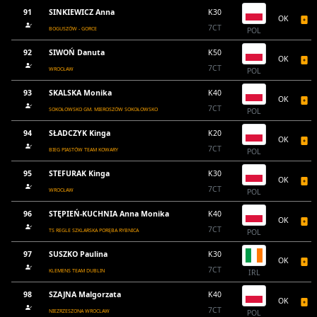
91
SINKIEWICZ Anna
K30
OK
7CT
BOGUSZÓW - GORCE
POL
92
SIWOŃ Danuta
K50
OK
7CT
WROCŁAW
POL
93
SKALSKA Monika
K40
OK
7CT
SOKOŁOWSKO GM. MIEROSZÓW SOKOŁOWSKO
POL
94
SŁADCZYK Kinga
K20
OK
7CT
BIEG PIASTÓW TEAM KOWARY
POL
95
STEFURAK Kinga
K30
OK
7CT
WROCŁAW
POL
96
STĘPIEŃ-KUCHNIA Anna Monika
K40
OK
7CT
TS REGLE SZKLARSKA PORĘBA RYBNICA
POL
97
SUSZKO Paulina
K30
OK
7CT
KLEMENS TEAM DUBLIN
IRL
98
SZAJNA Malgorzata
K40
OK
7CT
NIEZRZESZONA WROCLAW
POL