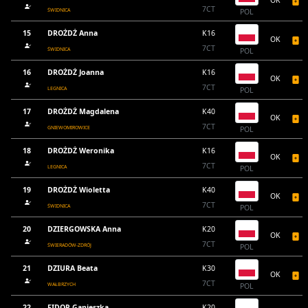
OK
7CT
ŚWIDNICA
POL
15
DROŻDŻ Anna
K16
OK
7CT
ŚWIDNICA
POL
16
DROŻDŻ Joanna
K16
OK
7CT
LEGNICA
POL
17
DROŻDŻ Magdalena
K40
OK
7CT
GNIEWOMIROWICE
POL
18
DROŻDŻ Weronika
K16
OK
7CT
LEGNICA
POL
19
DROŻDŻ Wioletta
K40
OK
7CT
ŚWIDNICA
POL
20
DZIERGOWSKA Anna
K20
OK
7CT
ŚWIERADÓW-ZDRÓJ
POL
21
DZIURA Beata
K30
OK
7CT
WAŁBRZYCH
POL
22
FIDOR Ganieszka
K20