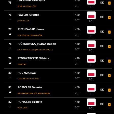
OSOWSKA Katarzyna
K30
75
OK
7CT
RYSIE NA MEDAL ŁÓDŹ
POL
76
PAWLUS Urszula
K20
OK
7CT
JELENIA GÓRA
POL
77
PIECHOWIAK Hanna
K50
OK
7CT
UZALEŻNIONA ZIELONA GÓRA
POL
78
PIÓRKOWSKA_JASINA Izabela
K50
OK
7CT
CWZS ZAWISZA-ST.KAJAKOWE BYDGOSZCZ
POL
79
PIWOWARCZYK Elżbieta
K40
OK
7CT
WROCŁAW
POL
80
PODYMA Ewa
K40
OK
7CT
CZADOMENKI PASTEWNIK
POL
81
POPIOŁEK Danuta
K50
OK
7CT
BABCIA AMATORKA SZKLARSKA PORĘBA
POL
82
POPIOŁEK Elżbieta
K30
OK
7CT
WARSZAWA
POL