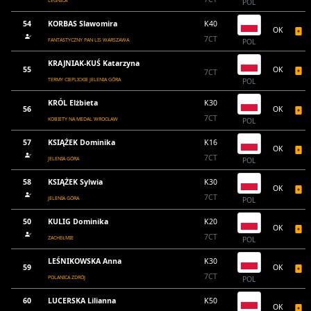
LEGNICA
POL
54
KORBAS Slawomira
K40
OK
7CT
FANTASTYCZNY PAN LIS WARSZAWA
POL
KRAJNIAK-KUŚ Katarzyna
55
OK
7CT
TERMY CIEPLICKIE JELENIA GÓRA
POL
KRÓL Elżbieta
K30
56
OK
7CT
KOBIETY NA MEDAL WROCŁAW
POL
57
KSIĄŻEK Dominika
K16
OK
7CT
JELENIA GÓRA
POL
58
KSIĄŻEK Sylwia
K30
OK
7CT
JELENIA GÓRA
POL
50
KULIG Dominika
K20
OK
7CT
ZACHEŁMIE
POL
LEŚNIKOWSKA Anna
K30
59
OK
7CT
POLANICA ZDRÓJ
POL
60
LUCERSKA Lilianna
K50
OK