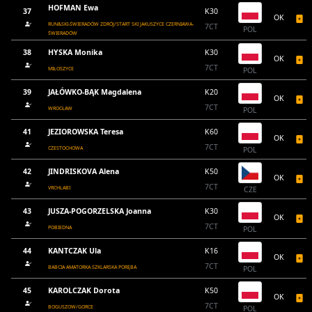
HOFMAN Ewa
37
K30
OK
RUN&SKI-ŚWIERADÓW ZDRÓJ/START SKI JAKUSZYCE CZERNIAWA-
7CT
POL
ŚWIERADÓW
38
HYSKA Monika
K30
OK
7CT
MIŁOSZYCE
POL
39
JAŁÓWKO-BĄK Magdalena
K20
OK
7CT
WROCŁAW
POL
41
JEZIOROWSKA Teresa
K60
OK
7CT
CZESTOCHOWA
POL
42
JINDRISKOVA Alena
K50
OK
7CT
VRCHLABI
CZE
43
JUSZA-POGORZELSKA Joanna
K30
OK
7CT
POBIEDNA
POL
44
KANTCZAK Ula
K16
OK
7CT
BABCIA AMATORKA SZKLARSKA PORĘBA
POL
45
KAROLCZAK Dorota
K50
OK
7CT
BOGUSZOW/GORCE
POL