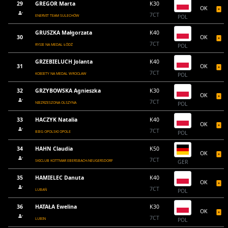
29
GREGOR Marta
K30
OK
7CT
ENERVIT TEAM SULECHÓW
POL
GRUSZKA Małgorzata
K40
30
OK
7CT
RYSIE NA MEDAL ŁÓDŹ
POL
GRZEBIELUCH Jolanta
K40
31
OK
7CT
KOBIETY NA MEDAL WROCŁAW
POL
32
GRZYBOWSKA Agnieszka
K30
OK
7CT
NIEZRZESZONA OLSZYNA
POL
33
HACZYK Natalia
K40
OK
7CT
BIEG OPOLSKI OPOLE
POL
34
HAHN Claudia
K50
OK
7CT
SKICLUB KOTTMAR EBERSBACH-NEUGERSDORF
GER
35
HAMIELEC Danuta
K40
OK
7CT
LUBAŃ
POL
36
HATAŁA Ewelina
K30
OK
7CT
LUBIN
POL