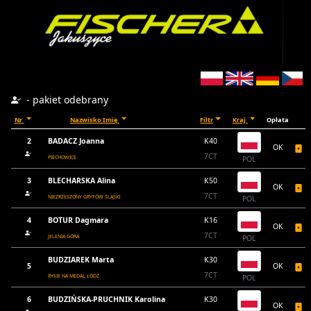
- pakiet odebrany
Nr
Nazwisko Imię
Filtr
Kraj
Opłata
2
BADACZ Joanna
K40
OK
7CT
PIECHOWICE
POL
3
BLECHARSKA Alina
K50
OK
7CT
NIEZRZESZONY GRYFÓW ŚLĄSKI
POL
4
BOTUR Dagmara
K16
OK
7CT
JELENIA GÓRA
POL
BUDZIAREK Marta
K30
5
OK
7CT
RYSIE NA MEDAL ŁÓDŹ
POL
6
BUDZIŃSKA-PRUCHNIK Karolina
K30
OK