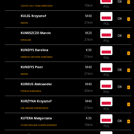
OK
10km
COYOTE UGLY TEAM SKARYSZEW
POL
KULIG Krzysztof
M40
OK
21km
RADOM
POL
KUMISZCZO Marcin
M20
OK
21km
WROCŁAW
POL
KUNDYS Karolina
K30
21km
PARKRUN URSYNÓW WARSZAWA
POL
KUNDYS Piotr
M40
OK
21km
RADOM
POL
KURKUS Aleksander
M40
OK
42km
POPIKUR WARSZAWA
POL
KURZYNA Krzysztof
M40
21km
SKB KRAŚNIK DZIERZKOWICE
POL
KUTERA Małgorzata
K30
OK
10km
STUDIO REKLAMY EUROPA KOZIENICE
POL