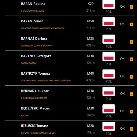
BARAN Paulina
K20
OK
21km
BUTALIONY PIASECZNO
POL
BARAN Zenon
M50
OK
21km
KB ACTIVE SPORTS WARSZAWA WARSZAWA
POL
BARNAŚ Dariusz
M30
42km
GIMNAZJUM JAŹWINY BOROWA
POL
BARTNIK Grzegorz
M30
OK
42km
RADOM RADOM
POL
BASTRZYK Tomasz
M40
OK
42km
T&R SKARŻYSKO-KAMIENNA SKARŻYSKO-KAMIENNA
POL
BERNADY Łukasz
M30
OK
42km
BIEGIEM RADOM ! RADOM
POL
BĘDZIŃSKI Maciej
M30
OK
10km
RADOM
POL
BIELECKI Tomasz
M20
OK
10km
BIEGAM NA TARCHOMINIE LUBLIN
POL