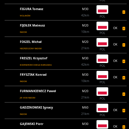
POL
FIGURA Tomasz
M30
42km
WOLANÓW
POL
FIJOŁEK Mateusz
M20
OK
10km
RADOM
POL
FOGIEL Michał
M20
OK
21km
NIEZRZESZONY RADOM
POL
FRESZEL Krzysztof
M30
OK
42km
BOERNEROWO BIEGA WARSZAWA
POL
FRYSZTAK Konrad
M30
OK
10km
RADOM
POL
FURMANKIEWICZ Paweł
M20
21km
JW 4938 RADOM
POL
GADZINOWSKI Ignacy
M60
OK
21km
RADOM
POL
GAJEWSKI Piotr
M30
OK