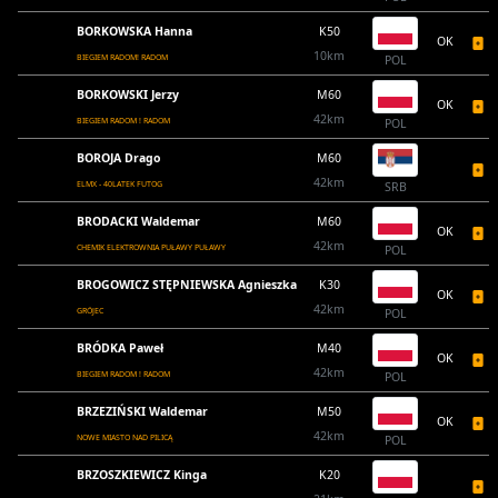
BORKOWSKA Hanna
K50
OK
10km
BIEGIEM RADOM! RADOM
POL
BORKOWSKI Jerzy
M60
OK
42km
BIEGIEM RADOM ! RADOM
POL
BOROJA Drago
M60
42km
ELMX - 40LATEK FUTOG
SRB
BRODACKI Waldemar
M60
OK
42km
CHEMIK ELEKTROWNIA PUŁAWY PUŁAWY
POL
BROGOWICZ STĘPNIEWSKA Agnieszka
K30
OK
42km
GRÓJEC
POL
BRÓDKA Paweł
M40
OK
42km
BIEGIEM RADOM ! RADOM
POL
BRZEZIŃSKI Waldemar
M50
OK
42km
NOWE MIASTO NAD PILICĄ
POL
BRZOSZKIEWICZ Kinga
K20