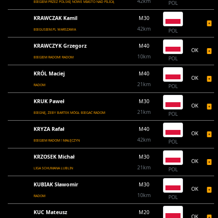
42km
BIEGIEM PRZEZ POLSKĘ NOWE MIASTO NAD PILICĄ
POL
KRAWCZAK Kamil
M30
42km
BIEGUSIEM.PL WARSZAWA
POL
KRAWCZYK Grzegorz
M40
OK
10km
BIEGIEM RADOM! RADOM
POL
KRÓL Maciej
M40
OK
21km
RADOM
POL
KRUK Paweł
M30
OK
21km
BIEGNĘ, ŻEBY BARTEK MÓGŁ BIEGAĆ RADOM
POL
KRYZA Rafał
M40
OK
42km
BIEGIEM RADOM ! MAŁĘCZYN
POL
KRZOSEK Michał
M30
OK
21km
LIGA SCHUMANA LUBLIN
POL
KUBIAK Sławomir
M30
OK
10km
RADOM
POL
KUC Mateusz
M20
OK