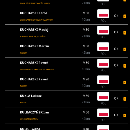
21km
ZWOLEŃ BIEGA ZAMOŚĆ NOWY
POL
KUCHARSKI Karol
M30
OK
10km
ZABIEGANY SKARYSZEW KAZANÓW
POL
KUCHARSKI Maciej
M30
OK
21km
BIEGIEM RADOM! JEDLIŃSK
POL
KUCHARSKI Marcin
M30
OK
42km
RADOM
POL
KUCHARSKI Paweł
M30
OK
10km
ZABIEGANY SKARYSZEW SKARYSZEW
POL
KUCHARSKI Paweł
M20
10km
RADOM
POL
KUKLA Łukasz
M30
OK
21km
KIELCE
POL
KULBACZYŃSKI Jan
M50
OK
42km
LKS KODEŃ KODEŃ
POL
KULIG Iwona
K30