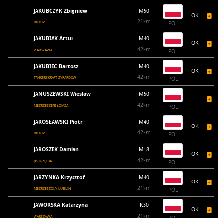
JAKUBCZYK Zbigniew
M50
OK
21km
RADOM
POL
JAKUBIAK Artur
M40
OK
42km
WARSZAWA
POL
JAKUBIEC Bartosz
M40
OK
42km
TANKERSKRAFT ŻYRARDÓW
POL
JANUSZEWSKI Wiesław
M50
42km
NIEZRZESZENI ŁOMŻA
POL
JAROSŁAWSKI Piotr
M40
OK
42km
RADOM
POL
JAROSZEK Damian
M18
OK
42km
JASTRZĘBIA
POL
JARZYNKA Krzysztof
M40
OK
21km
NIEZRZESZONY LUBLIN
POL
JAWORSKA Katarzyna
K30
OK
21km
WARSZAWA
POL