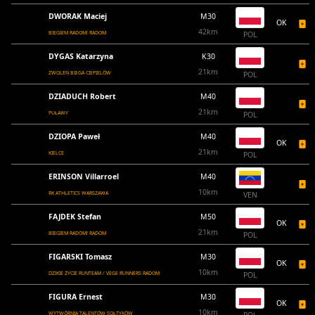
DWORAK Maciej
M30
OK
42km
BIEGIEM RADOM! RADOM
POL
DYGAS Katarzyna
K30
21km
ZWOLEŃ BIEGA CIEPIELÓW
POL
DZIADUCH Robert
M40
21km
PUŁAWY
POL
DZIOPA Paweł
M40
OK
21km
KIELCE
POL
ERINSON Villarroel
M40
10km
RK ATHLETICS WARSZAWA
VEN
FAJDEK Stefan
M50
OK
21km
BIEGIEM RADOM! RADOM
POL
FIGARSKI Tomasz
M30
OK
10km
DZIKIE ŻYCIE RUNTEAM / VEGE RUNNERS RADOM
POL
FIGURA Ernest
M30
OK
10km
WYTWÓRNIA TALENTÓW SOŁTYKÓW