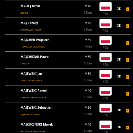
MADEJ Artur
M40
OK
21km
RADOM
POL
MAJ Cezary
M40
OK
21km
GARBATKA-LETNISKO
POL
MAJCHER Wojciech
M30
42km
TOMASZÓW MAZOWIECKI
POL
MAJCHRZAK Paweł
M30
OK
10km
ZAKRZEW
POL
MAJEWSKI Jan
M50
OK
10km
SKARŻYSKO KAMIENNA
POL
MAJEWSKI Pawel
M40
10km
CERAMIKA PRIMUS RADOM
POL
MAJEWSKI Sebastian
M30
OK
10km
MAJKI BIEGA LUBLIN
POL
MAJKUCIŃSKI Marek
M40
OK
42km
BIEGIEM RADOM ! RADOM
POL