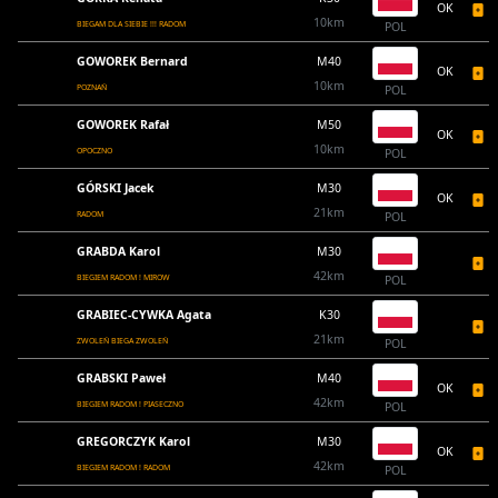
OK
10km
BIEGAM DLA SIEBIE !!! RADOM
POL
GOWOREK Bernard
M40
OK
10km
POZNAŃ
POL
GOWOREK Rafał
M50
OK
10km
OPOCZNO
POL
GÓRSKI Jacek
M30
OK
21km
RADOM
POL
GRABDA Karol
M30
42km
BIEGIEM RADOM ! MIROW
POL
GRABIEC-CYWKA Agata
K30
21km
ZWOLEŃ BIEGA ZWOLEŃ
POL
GRABSKI Paweł
M40
OK
42km
BIEGIEM RADOM ! PIASECZNO
POL
GREGORCZYK Karol
M30
OK
42km
BIEGIEM RADOM ! RADOM
POL