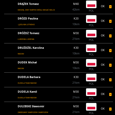
DRĄŻEK Tomasz
M40
OK
42km
BIEGNĘ, ŻEBY BARTEK MÓGŁ BIEGAĆ KIELCE
POL
DRÓZD Paulina
K20
OK
10km
-) JEDLNIA LETNISKO
POL
DRÓŻDŻ Tomasz
M30
OK
21km
LUBIENIA LUBIENIA
POL
DRUŻDŻEL Karolina
K30
OK
10km
RADOM
POL
DUDEK Michał
M30
OK
10km
RADOM
POL
DUDELA Barbara
K30
OK
21km
DUDELA TEAM RADOM
POL
DUDELA Kamil
M30
OK
21km
DUDELA TEAM RADOM
POL
DULEBSKI Sławomir
M30
OK
21km
ZABIEGANY SKARYSZEW SKARYSZEW
POL