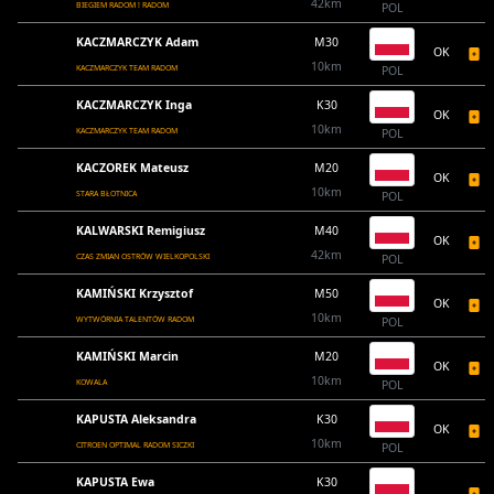
42km
BIEGIEM RADOM ! RADOM
POL
KACZMARCZYK Adam
M30
OK
10km
KACZMARCZYK TEAM RADOM
POL
KACZMARCZYK Inga
K30
OK
10km
KACZMARCZYK TEAM RADOM
POL
KACZOREK Mateusz
M20
OK
10km
STARA BŁOTNICA
POL
KALWARSKI Remigiusz
M40
OK
42km
CZAS ZMIAN OSTRÓW WIELKOPOLSKI
POL
KAMIŃSKI Krzysztof
M50
OK
10km
WYTWÓRNIA TALENTÓW RADOM
POL
KAMIŃSKI Marcin
M20
OK
10km
KOWALA
POL
KAPUSTA Aleksandra
K30
OK
10km
CITROEN OPTIMAL RADOM SICZKI
POL
KAPUSTA Ewa
K30