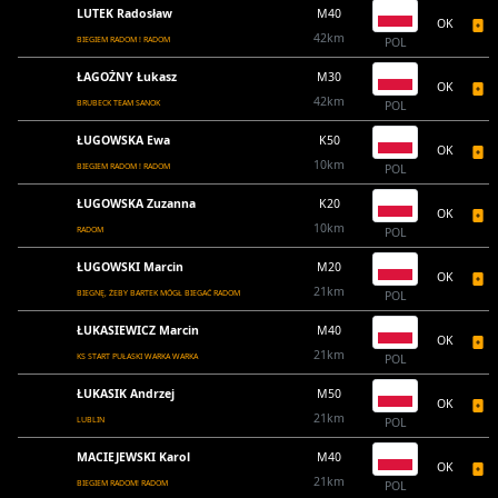
LUTEK Radosław
M40
OK
42km
BIEGIEM RADOM ! RADOM
POL
ŁAGOŻNY Łukasz
M30
OK
42km
BRUBECK TEAM SANOK
POL
ŁUGOWSKA Ewa
K50
OK
10km
BIEGIEM RADOM ! RADOM
POL
ŁUGOWSKA Zuzanna
K20
OK
10km
RADOM
POL
ŁUGOWSKI Marcin
M20
OK
21km
BIEGNĘ, ŻEBY BARTEK MÓGŁ BIEGAĆ RADOM
POL
ŁUKASIEWICZ Marcin
M40
OK
21km
KS START PUŁASKI WARKA WARKA
POL
ŁUKASIK Andrzej
M50
OK
21km
LUBLIN
POL
MACIEJEWSKI Karol
M40
OK
21km
BIEGIEM RADOM! RADOM
POL