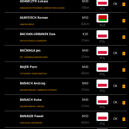
ADAMCZYK Łukasz
M30
OK
10km
AMBASADOR PROGRAMU KARIERA PODSULISZKA
POL
ASAYEVICH Roman
M50
42km
AMATAR MINSK
BLR
BACHAN-URBANEK Ewa
K30
21km
ZWOLEŃ BIEGA LEOKADIÓW
POL
BAĆMAGA Jan
M40
OK
21km
JPII - BAĆMAGA MAZOWSZANY
POL
BAJER Piotr
M40
42km
OSTROWIEC ŚWIĘTOKRZYSKI
POL
BANACH Andrzej
M60
OK
21km
BIEGIEM RADOM ! GARBATKA LETNISKO
POL
BANACH Kuba
M40
OK
21km
BIEGIEM RADOM ! RADOM
POL
BANASIK Paweł
M50
OK
42km
ENDUHUB.COM RADOM
POL