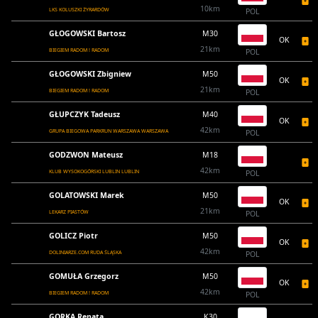
10km
LKS KOLUSZKI ŻYRARDÓW
POL
GŁOGOWSKI Bartosz
M30
OK
21km
BIEGIEM RADOM ! RADOM
POL
GŁOGOWSKI Zbigniew
M50
OK
21km
BIEGIEM RADOM ! RADOM
POL
GŁUPCZYK Tadeusz
M40
OK
42km
GRUPA BIEGOWA PARKRUN WARSZAWA WARSZAWA
POL
GODZWON Mateusz
M18
42km
KLUB WYSOKOGÓRSKI LUBLIN LUBLIN
POL
GOLATOWSKI Marek
M50
OK
21km
LEKARZ PIASTÓW
POL
GOLICZ Piotr
M50
OK
42km
DOLINIARZE.COM RUDA ŚLĄSKA
POL
GOMUŁA Grzegorz
M50
OK
42km
BIEGIEM RADOM ! RADOM
POL
GORKA Renata
K30