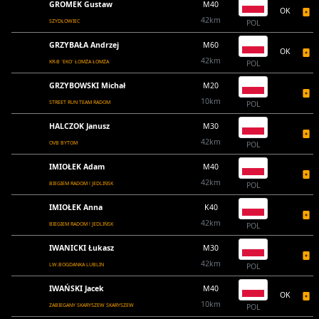
GROMEK Gustaw
M40
OK
42km
SZYDŁOWIEC
POL
GRZYBAŁA Andrzej
M60
OK
42km
KR-B `EKO` ŁOMŻA ŁOMŻA
POL
GRZYBOWSKI Michał
M20
10km
STREET RUN TEAM RADOM
POL
HALCZOK Janusz
M30
42km
OVB BYTOM
POL
IMIOŁEK Adam
M40
42km
BIEGIEM RADOM ! JEDLIŃSK
POL
IMIOŁEK Anna
K40
42km
BIEGIEM RADOM ! JEDLIŃSK
POL
IWANICKI Łukasz
M30
42km
LW.BOGDANKA LUBLIN
POL
IWAŃSKI Jacek
M40
OK
10km
ZABIEGANY SKARYSZEW SKARYSZEW
POL