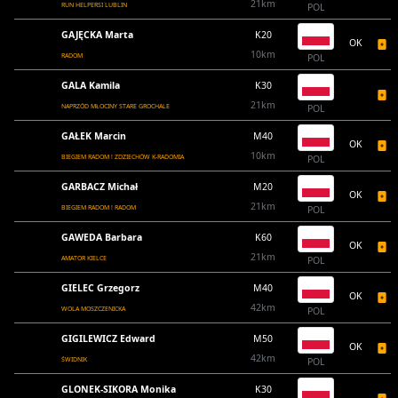
21km
RUN HELPERSI LUBLIN
POL
GAJĘCKA Marta
K20
OK
10km
RADOM
POL
GALA Kamila
K30
21km
NAPRZÓD MŁOCINY STARE GROCHALE
POL
GAŁEK Marcin
M40
OK
10km
BIEGIEM RADOM ! ZDZIECHÓW K-RADOMIA
POL
GARBACZ Michał
M20
OK
21km
BIEGIEM RADOM ! RADOM
POL
GAWEDA Barbara
K60
OK
21km
AMATOR KIELCE
POL
GIELEC Grzegorz
M40
OK
42km
WOLA MOSZCZENICKA
POL
GIGILEWICZ Edward
M50
OK
42km
ŚWIDNIK
POL
GLONEK-SIKORA Monika
K30