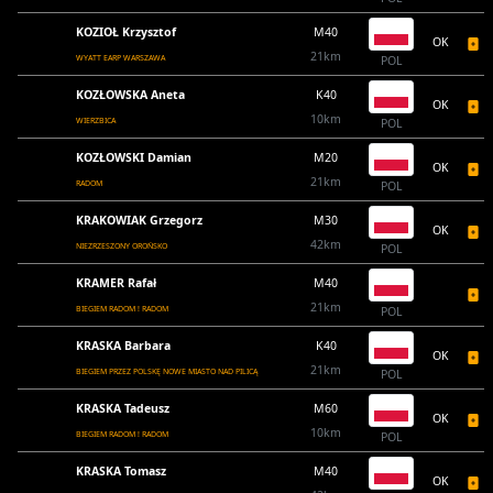
KOZIOŁ Krzysztof
M40
OK
21km
WYATT EARP WARSZAWA
POL
KOZŁOWSKA Aneta
K40
OK
10km
WIERZBICA
POL
KOZŁOWSKI Damian
M20
OK
21km
RADOM
POL
KRAKOWIAK Grzegorz
M30
OK
42km
NIEZRZESZONY OROŃSKO
POL
KRAMER Rafał
M40
21km
BIEGIEM RADOM ! RADOM
POL
KRASKA Barbara
K40
OK
21km
BIEGIEM PRZEZ POLSKĘ NOWE MIASTO NAD PILICĄ
POL
KRASKA Tadeusz
M60
OK
10km
BIEGIEM RADOM ! RADOM
POL
KRASKA Tomasz
M40
OK