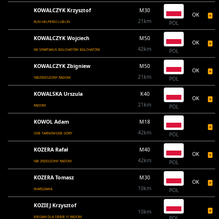
KOWALCZYK Krzysztof
M30
OK
21km
RUN HELPERSI LUBLIN
POL
KOWALCZYK Wojciech
M50
OK
42km
KB SPARTAKUS BEŁCHATÓW BEŁCHATÓW
POL
KOWALCZYK Zbigniew
M50
OK
21km
NIEZRZESZONY RADOM
POL
KOWALSKA Urszula
K40
OK
21km
RADOM
POL
KOWOL Adam
M18
42km
OVB TARNOWSKIE GÓRY
POL
KOZERA Rafał
M40
OK
42km
NIE ZRZESZONY RADOM
POL
KOZERA Tomasz
M30
OK
10km
WARSZAWA
POL
KOZIEJ Krzysztof
10km
BIEGAM DLA SIEBIE !!! RADOM
POL