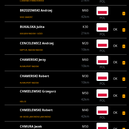
21km
LUBIENIA STARACHOWICE
POL
BRZOZOWSKI Andrzej
M60
42km
WKZ ZAMOŚĆ
POL
BUKALSKA Julita
K30
OK
21km
BIEGIEM RADOM ! GÓZD
POL
CENCELEWICZ Andrzej
M20
OK
10km
KAPTUR, RADOM RADOM
POL
CHAMERSKI Jerzy
M60
OK
10km
RUNRUPERT RADOM
POL
CHAMERSKI Robert
M30
OK
10km
RUNRUPERT RADOM
POL
CHMIELEWSKI Grzegorz
M50
OK
42km
POL
KIELCE
CHMIELEWSKI Robert
M40
OK
42km
KB MCKIS JAWORZNO JAWORZNO
POL
CHMURA Jacek
M50