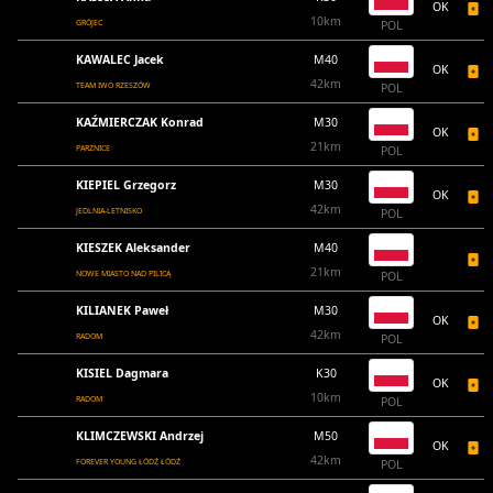
OK
10km
GRÓJEC
POL
KAWALEC Jacek
M40
OK
42km
TEAM IWO RZESZÓW
POL
KAŹMIERCZAK Konrad
M30
OK
21km
PARZNICE
POL
KIEPIEL Grzegorz
M30
OK
42km
JEDLNIA-LETNISKO
POL
KIESZEK Aleksander
M40
21km
NOWE MIASTO NAD PILICĄ
POL
KILIANEK Paweł
M30
OK
42km
RADOM
POL
KISIEL Dagmara
K30
OK
10km
RADOM
POL
KLIMCZEWSKI Andrzej
M50
OK
42km
FOREVER YOUNG ŁÓDŹ ŁÓDŹ
POL