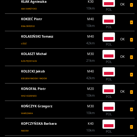
KŁAK Agnieszka
K30
OK
10km
AAA SKARŻYSKO
POL
KOKIEĆ Piotr
M40
10km
BIAŁOBRZEGI
POL
KOLASIŃSKI Tomasz
M40
OK
42km
ŁÓDŹ
POL
KOLASZT Michał
M30
OK
21km
IŁŻA PĘDZI IŁŻA
POL
KOLECKI Jakub
M40
42km
BIEGIEM RADOM ! RADOM
POL
KONOFAŁ Piotr
M20
OK
10km
WKZ KOZIENICE
POL
KOŃCZYK Grzegorz
M30
10km
WARSZAWA
POL
KOPCZYŃSKA Barbara
K40
10km
RADOM
POL