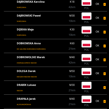
DĄBROWSKA Karolina
K18
OK
42km
WARSZAWA
POL
DĄBROWSKI Paweł
M30
OK
10km
WARSZAWA
POL
DĘBSKA Maja
K30
OK
10km
WARSZAWA
POL
DOBKOWSKA Anna
K60
OK
21km
KB GALERIA WARSZAWA WARSZAWA
POL
DOBROWOLSKI Marek
M40
OK
42km
ENERGIA-SERWIS RADOM
POL
DOLEGA Darek
M50
OK
10km
BIEGIEM RADOM! RADOM
POL
DRABIK Łukasz
M30
21km
RADOM
POL
DRAPAŁA Jarek
M40
OK
21km
ALEKSANDRÓWKA
POL