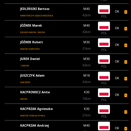
JEDLIŃSIKI Bartosz
M40
OK
42km
MARATOŃCZYK DĘBICA BRZEŹNICA
POL
JÓŹWIK Marek
M40
OK
42km
BIEGIEM RADOM ! RADOM
POL
JÓŹWIK Robert
M30
OK
21km
AMATAR SKARYSZEW
POL
JUREK Daniel
M30
OK
42km
-) RADOM
POL
JUSZCZYK Adam
M18
OK
42km
BABORÓW
POL
KACPROWICZ Anita
K30
OK
10km
RADOM
POL
KACPRZAK Agnieszka
K30
21km
AMATOR STARA BŁOTNICA
POL
KACPRZAK Andrzej
M40
OK