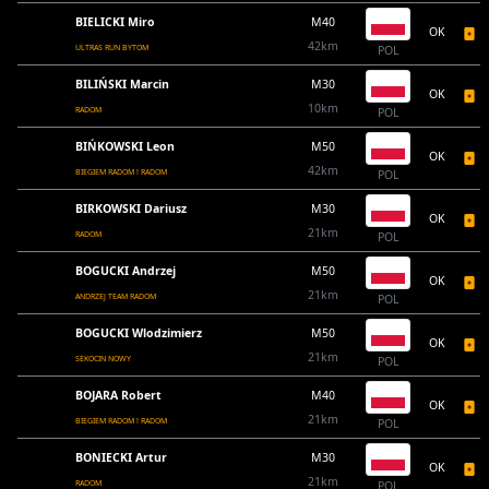
BIELICKI Miro
M40
OK
42km
ULTRAS RUN BYTOM
POL
BILIŃSKI Marcin
M30
OK
10km
RADOM
POL
BIŃKOWSKI Leon
M50
OK
42km
BIEGIEM RADOM ! RADOM
POL
BIRKOWSKI Dariusz
M30
OK
21km
RADOM
POL
BOGUCKI Andrzej
M50
OK
21km
ANDRZEJ TEAM RADOM
POL
BOGUCKI Wlodzimierz
M50
OK
21km
SEKOCIN NOWY
POL
BOJARA Robert
M40
OK
21km
BIEGIEM RADOM ! RADOM
POL
BONIECKI Artur
M30
OK
21km
RADOM
POL