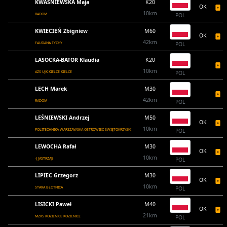
KWAŚNIEWSKA Maja
K20
OK
10km
RADOM
POL
KWIECIEŃ Zbigniew
M60
OK
42km
FAUDANA TYCHY
POL
LASOCKA-BATOR Klaudia
K20
10km
AZS UJK KIELCE KIELCE
POL
LECH Marek
M30
42km
RADOM
POL
LEŚNIEWSKI Andrzej
M50
OK
10km
POLITECHNIKA WARSZAWSKA OSTROWIEC ŚWIĘTOKRZYSKI
POL
LEWOCHA Rafał
M30
OK
10km
-) JASTRZĄB
POL
LIPIEC Grzegorz
M30
OK
10km
STARA BŁOTNICA
POL
LISICKI Paweł
M40
OK
21km
MZKS KOZIENICE KOZIENICE
POL