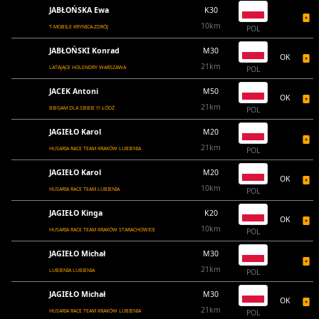
JABŁOŃSKA Ewa
K30
10km
T-MOBILE KRYNICA-ZDRÓJ
POL
JABŁOŃSKI Konrad
M30
OK
21km
LATAJĄCE HOLENDRY WARSZAWA
POL
JACEK Antoni
M50
OK
21km
BIEGAM DLA SIEBIE !!! ŁÓDŹ
POL
JAGIEŁO Karol
M20
21km
HUSARIA RACE TEAM KRAKÓW LUBIENIA
POL
JAGIEŁO Karol
M20
OK
10km
HUSARIA RACE TEAM LUBIENIA
POL
JAGIEŁO Kinga
K20
OK
10km
HUSARIA RACE TEAM KRAKÓW STARACHOWICE
POL
JAGIEŁO Michał
M30
21km
LUBIENIA LUBIENIA
POL
JAGIEŁO Michał
M30
OK
21km
HUSARIA RACE TEAM KRAKÓW LUBIENIA
POL