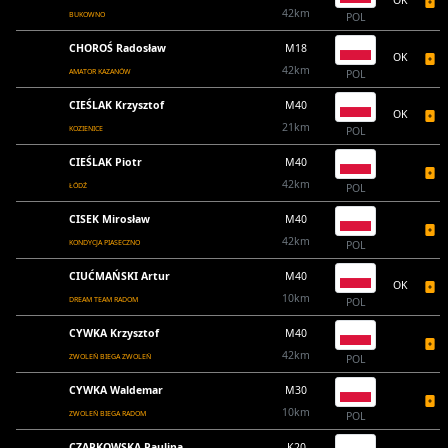
OK
42km
BUKOWNO
POL
CHOROŚ Radosław
M18
OK
42km
AMATOR KAZANÓW
POL
CIEŚLAK Krzysztof
M40
OK
21km
KOZIENICE
POL
CIEŚLAK Piotr
M40
42km
ŁÓDŹ
POL
CISEK Mirosław
M40
42km
KONDYCJA PIASECZNO
POL
CIUĆMAŃSKI Artur
M40
OK
10km
DREAM TEAM RADOM
POL
CYWKA Krzysztof
M40
42km
ZWOLEŃ BIEGA ZWOLEŃ
POL
CYWKA Waldemar
M30
10km
ZWOLEŃ BIEGA RADOM
POL
CZAPKOWSKA Paulina
K20