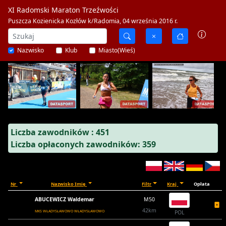
XI Radomski Maraton Trzeźwości
Puszcza Kozienicka Kozłów k/Radomia, 04 września 2016 r.
Nazwisko
Klub
Miasto(Wieś)
Liczba zawodników : 451
Liczba opłaconych zawodników: 359
Nr
Nazwisko Imię
Filtr
Kraj
Opłata
ABUCEWICZ Waldemar
M50
42km
MKS WŁADYSŁAWOWO WŁADYSŁAWOWO
POL