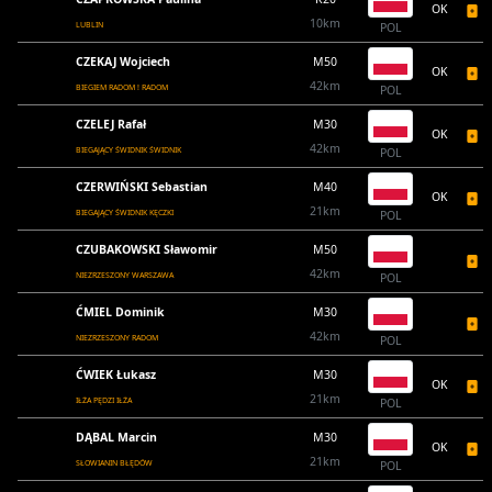
OK
10km
LUBLIN
POL
CZEKAJ Wojciech
M50
OK
42km
BIEGIEM RADOM ! RADOM
POL
CZELEJ Rafał
M30
OK
42km
BIEGAJĄCY ŚWIDNIK ŚWIDNIK
POL
CZERWIŃSKI Sebastian
M40
OK
21km
BIEGAJĄCY ŚWIDNIK KĘCZKI
POL
CZUBAKOWSKI Sławomir
M50
42km
NIEZRZESZONY WARSZAWA
POL
ĆMIEL Dominik
M30
42km
NIEZRZESZONY RADOM
POL
ĆWIEK Łukasz
M30
OK
21km
IŁŻA PĘDZI IŁŻA
POL
DĄBAL Marcin
M30
OK
21km
SŁOWIANIN BŁĘDÓW
POL