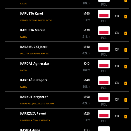
10km
RADOM
POL
KAPUSTA Karol
M40
OK
21km
CITROEN OPTIMAL RADOM SICZKI
POL
KAPUSTA Marcin
M30
OK
21km
RADOM
POL
KARAMUCKI Jacek
M40
OK
42km
DRUŻYNA SZPIKU POLKOWICE
POL
KARDAŚ Agnieszka
K40
OK
10km
RADOM
POL
KARDAŚ Grzegorz
M40
OK
10km
RADOM
POL
KARKUT Krzysztof
M50
OK
42km
RITKIKITKIZOJKIISZARLOTKI PUŁAWY
POL
KARSZNIA Paweł
M20
OK
21km
BIEGAM DLA ŻONY WARSZAWA
POL
KASICA Anna
K30