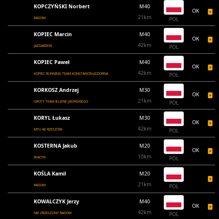
KOPCZYŃSKI Norbert
M40
OK
21km
RADOM
POL
KOPIEC Marcin
M40
OK
42km
JAZGARZEW
POL
KOPIEC Paweł
M40
OK
42km
KOPIEC RUNNING TEAM KONSTANCIN-JEZIORNA
POL
KORKOSZ Andrzej
M30
OK
21km
GROTY TEAM BLIZNE JASIŃSKIEGO
POL
KORYL Łukasz
M30
OK
42km
MTU AE RZESZÓW
POL
KOSTERNA Jakub
M20
OK
10km
WACYN
POL
KOŚLA Kamil
M20
21km
RADOM
POL
KOWALCZYK Jerzy
M40
OK
42km
NIE ZRZESZONY RADOM
POL