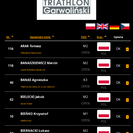
Nr
Nazwisko Imię
Filtr
Kraj
Opłata
ARAK Tomasz
M2
116
OK
OPEN
TRIWAWA PIASECZNO
POL
BANASZKIEWICZ Marcin
M2
118
OK
OPEN
LIDER WINNICA NASIELSK
POL
BANAŚ Agnieszka
K3
40
OK
OPEN
TRIATHLON SIEDLCE CLUB SIEDLCE
POL
BIELECKI Jakub
M2
62
OK
OPEN
NEON TEAM
POL
BIEŃKO Krzysztof
M1
10
OK
OPEN
GARWOLIN
POL
BIERNACKI Łukasz
M2