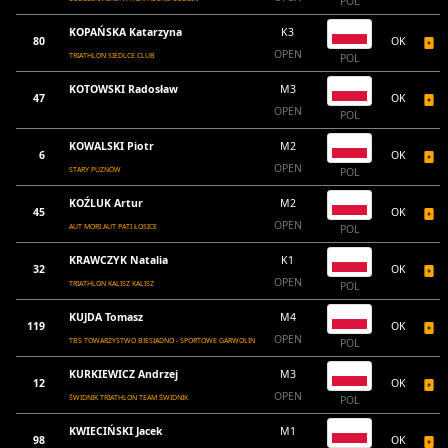
POL
KOPAŃSKA Katarzyna
K3
80
OK
OPEN
TRIATHLON SIEDLCE CLUB
POL
KOTOWSKI Radosław
M3
47
OK
OPEN
POL
KOWALSKI Piotr
M2
6
OK
OPEN
STARY PUZNÓW
POL
KOŹLUK Artur
M2
45
OK
OPEN
AUT MORI AUT PATI ŁOSICE
POL
KRAWCZYK Natalia
K1
32
OK
OPEN
TRIATHLON KALISZ KALISZ
POL
KUJDA Tomasz
M4
119
OK
OPEN
TBS TOWARZYSTWO BIESIADNO - SPORTOWE GARWOLIN
POL
KURKIEWICZ Andrzej
M3
12
OK
OPEN
ŚWIDNIK TRIATHLON TEAM ŚWIDNIK
POL
KWIECIŃSKI Jacek
M1
98
OK