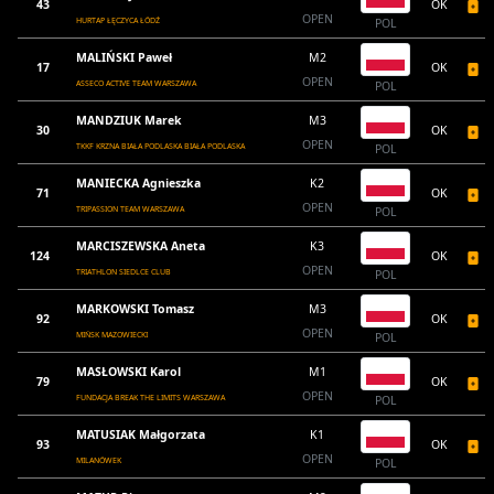
43
OK
OPEN
HURTAP ŁĘCZYCA ŁÓDŹ
POL
MALIŃSKI Paweł
M2
17
OK
OPEN
ASSECO ACTIVE TEAM WARSZAWA
POL
MANDZIUK Marek
M3
30
OK
OPEN
TKKF KRZNA BIAŁA PODLASKA BIAŁA PODLASKA
POL
MANIECKA Agnieszka
K2
71
OK
OPEN
TRIPASSION TEAM WARSZAWA
POL
MARCISZEWSKA Aneta
K3
124
OK
OPEN
TRIATHLON SIEDLCE CLUB
POL
MARKOWSKI Tomasz
M3
92
OK
OPEN
MIŃSK MAZOWIECKI
POL
MASŁOWSKI Karol
M1
79
OK
OPEN
FUNDACJA BREAK THE LIMITS WARSZAWA
POL
MATUSIAK Małgorzata
K1
93
OK
OPEN
MILANÓWEK
POL