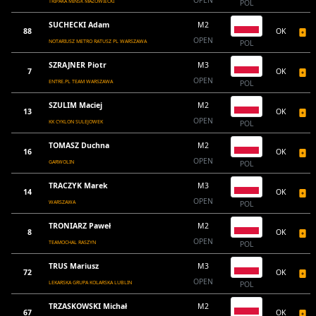
OPEN
TRIPAKA MIŃSK MAZOWIECKI
POL
SUCHECKI Adam
M2
88
OK
OPEN
NOTARIUSZ METRO RATUSZ PL WARSZAWA
POL
SZRAJNER Piotr
M3
7
OK
OPEN
ENTRE.PL TEAM WARSZAWA
POL
SZULIM Maciej
M2
13
OK
OPEN
KK CYKLON SULEJOWEK
POL
TOMASZ Duchna
M2
16
OK
OPEN
GARWOLIN
POL
TRACZYK Marek
M3
14
OK
OPEN
WARSZAWA
POL
TRONIARZ Paweł
M2
8
OK
OPEN
TEAMOCHAL RASZYN
POL
TRUS Mariusz
M3
72
OK
OPEN
LEKARSKA GRUPA KOLARSKA LUBLIN
POL
TRZASKOWSKI Michał
M2
67
OK