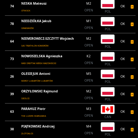
NESKA Mateusz
M2
74
OK
OPEN
OTWOCK
POL
NIEDZIÓŁKA Jakub
M1
78
OK
OPEN
GRABIANÓW
POL
NIEMIROWICZ-SZCZYTT Wojciech
M2
64
OK
OPEN
SAS TRIATHLON KOMORÓW
POL
NOWOSIELSKA Agnieszka
K2
73
OK
OPEN
MKB DREPTAK MIŃSK MAZOWIECKI
POL
OLESIEJUK Antoni
M5
26
OK
OPEN
MORSY LUBARTÓW LUBARTÓW
POL
ORZYŁOWSKI Rajmund
M2
39
OK
OPEN
SIEDLCE
POL
PARAHUZ Piotr
M3
63
OK
OPEN
THE LUZERS WARSZAWA
CAN
PIĄTKOWSKI Andrzej
M4
38
OK
OPEN
ZŁOTOKŁOS
POL