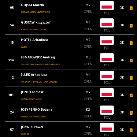
GUJSKI Marcin
M2
95
OK
OPEN
TRIPAKA MIŃSK MAZOWIECKI
POL
GUSTAW Krzysztof
M4
54
OK
OPEN
BANDA GRUDNIA LUBLIN
POL
HOTEL Arkadiusz
M2
15
OK
OPEN
ZĄBKI
POL
IGNATOWICZ Andrzej
M3
114
OK
OPEN
TRUCHT TARCHOMIN TEAM WARSZAWA
POL
ILLEK Arkadiusz
M4
2
OK
OPEN
ŚWIDNIK TRIATHLON TEAM ŚWIDNIK
POL
JONIO Tomasz
M2
101
OK
OPEN
KUŹNIA TRIATHLONU
POL
JOSYPENKO Bożena
K2
24
OK
OPEN
DREAM RUN WARSZAWA
POL
JÓŹWIK Paweł
M2
57
OK
OPEN
LUBLIN
POL