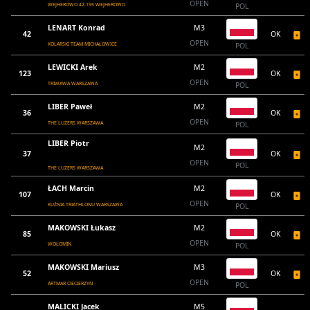
OPEN
WEJHEROWO 42.195 WEJHEROWO
POL
LENART Konrad
M3
42
OK
OPEN
KOLARSKI TEAM MICHAŁOWICE
POL
LEWICKI Arek
M2
123
OK
OPEN
TRIWAWA WARSZAWA
POL
LIBER Paweł
M2
36
OK
OPEN
THE LUZERS WARSZAWA
POL
LIBER Piotr
M2
37
OK
OPEN
POL
THE LUZERS WARSZAWA
ŁACH Marcin
M2
107
OK
OPEN
KUŹNIA TRIATHLONU WARSZAWA
POL
MAKOWSKI Łukasz
M2
85
OK
OPEN
WOŁOMIN
POL
MAKOWSKI Mariusz
M3
52
OK
OPEN
ARTMAR CIECIERZYN
POL
MALICKI Jacek
M5