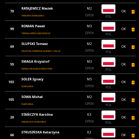
RATAJEWICZ Maciek
M2
70
OK
OPEN
TRIWAWA WARSZAWA
POL
ROMAN Paweł
M3
99
OK
OPEN
TRIPAKA MIŃSK MAZOWIECKI
POL
SŁUPSKI Tomasz
M2
69
OK
OPEN
DRUŻYNA CZARNEGO ALIBABY LUBLIN
POL
SMAGA Krzysztof
M3
55
OK
OPEN
BANDA GRUDNIA BORZECHÓW
POL
SOLER Ignacy
M5
103
OK
OPEN
WARSZAWA
POL
SOWA Michał
M2
105
OK
OPEN
WARSZAWA
POL
STAŃCZYK Karolina
K3
29
OK
OPEN
DREAM RUN WARSZAWA
POL
STRUSIŃSKA Katarzyna
K2
66
OK