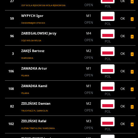
27
OK
OPEN
OSP WOLA RĘBKOWSKA WOLA RĘBKOWSKA
POL
WYPYCH Igor
M1
59
OK
OPEN
ŚWIDERMAJER OTWOCK
POL
ZABIEGALOWSKI Jerzy
M4
96
OK
OPEN
SOJO WILGA WILGA
POL
ZAKĘŚ Bartosz
M2
3
OK
OPEN
WARSZAWA
POL
ZAWADKA Artur
M1
106
OK
OPEN
PILAWA
POL
ZAWADKA Kamil
M1
108
OK
OPEN
PILAWA
POL
ZIELIŃSKI Damian
M2
82
OK
OPEN
TRUCHTACZ.PL GARWOLIN
POL
ZIELIŃSKI Rafał
M3
102
OK
OPEN
KUŹNIA TRIATHLONU WARSZAWA
POL