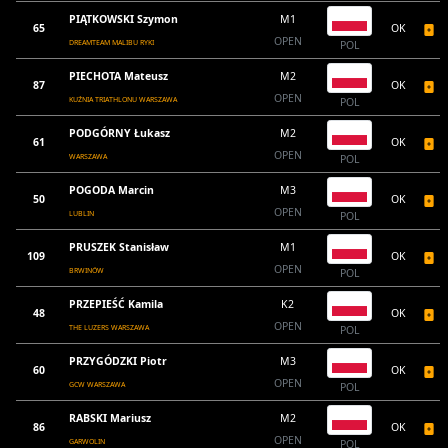
PIĄTKOWSKI Szymon
M1
65
OK
OPEN
DREAMTEAM MALIBU RYKI
POL
PIECHOTA Mateusz
M2
87
OK
OPEN
KUŹNIA TRIATHLONU WARSZAWA
POL
PODGÓRNY Łukasz
M2
61
OK
OPEN
WARSZAWA
POL
POGODA Marcin
M3
50
OK
OPEN
LUBLIN
POL
PRUSZEK Stanisław
M1
109
OK
OPEN
BRWINÓW
POL
PRZEPIEŚĆ Kamila
K2
48
OK
OPEN
THE LUZERS WARSZAWA
POL
PRZYGÓDZKI Piotr
M3
60
OK
OPEN
GCW WARSZAWA
POL
RABSKI Mariusz
M2
86
OK
OPEN
GARWOLIN
POL