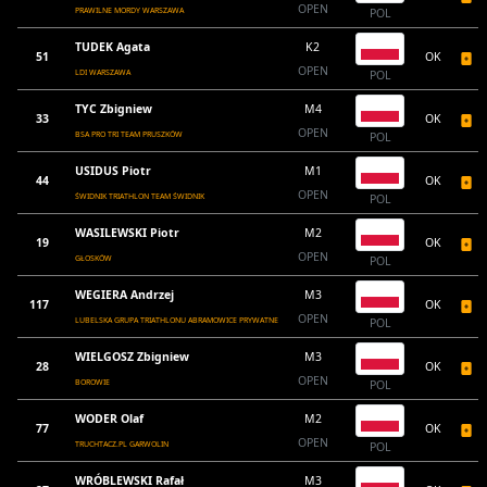
OPEN
PRAWILNE MORDY WARSZAWA
POL
TUDEK Agata
K2
51
OK
OPEN
LDI WARSZAWA
POL
TYC Zbigniew
M4
33
OK
OPEN
BSA PRO TRI TEAM PRUSZKÓW
POL
USIDUS Piotr
M1
44
OK
OPEN
ŚWIDNIK TRIATHLON TEAM ŚWIDNIK
POL
WASILEWSKI Piotr
M2
19
OK
OPEN
GŁOSKÓW
POL
WEGIERA Andrzej
M3
117
OK
OPEN
LUBELSKA GRUPA TRIATHLONU ABRAMOWICE PRYWATNE
POL
WIELGOSZ Zbigniew
M3
28
OK
OPEN
BOROWIE
POL
WODER Olaf
M2
77
OK
OPEN
TRUCHTACZ.PL GARWOLIN
POL
WRÓBLEWSKI Rafał
M3