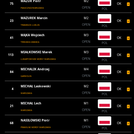
MAZUR Piotr
M2
75
OK
OPEN
PIASECZNO/WARSZAWA
POL
MAZUREK Marcin
M2
23
OK
OPEN
TRIAMIGOS LUBLIN
POL
MĄKA Wojciech
M3
41
OK
OPEN
TRIWAWA GRANICA
POL
MIAŁKOWSKI Marek
M3
113
OK
OPEN
LUBARTOWSKIE MORSY WARSZAWA
POL
MICHALIK Andrzej
M4
84
OK
OPEN
GARWOLIN
POL
MICHAŁ Laskowski
M2
4
OK
OPEN
WARSZAWA
POL
MICHAŁ Lech
M1
21
OK
OPEN
WARSZAWA
POL
NASIŁOWSKI Piotr
M1
68
OK
OPEN
PRAWILNE MORDY WARSZAWA
POL