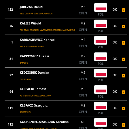
JURCZAK Daniel
M3
122
OK
OPEN
MKB DREPTAK MIŃSK MAZOWIECKI
POL
KALISZ Witold
M2
76
OK
OPEN
FCC TEAM GRODZISK MAZOWIECKI GRODZISK MAZOWIECKI
POL
KARDASIEWICZ Konrad
M2
1
OK
OPEN
MADE IN RASZYN RASZYN
POL
KARPOWICZ Łukasz
M2
31
OK
OPEN
ZAMOŚĆ
POL
KĘDZIOREK Damian
M2
22
OK
OPEN
DKE PILAWA
POL
KLEPACKI Tomasz
M5
94
OK
OPEN
KS TRIATHLON RAWA WARSZAWA
POL
KLEPACZ Grzegorz
M2
111
OK
OPEN
ANDRESPOL
POL
KOCHANIEC-MATUSZAK Karolina
K1
112
OK
OPEN
LUBELSKA GRUPA TRIATHLONU LUBLIN