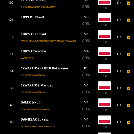
CEBERAK Maciej
M1
100
OK
OPEN
THE CEBERAK BROTHER LUBARTÓW
POL
CIPPERT Paweł
M3
121
OK
OPEN
POL
CURYŁO Konrad
M1
9
OK
OPEN
ZESPÓŁ SZKOLNO-PRZEDSZKOLNY W NOWEJ WSI WARKA
POL
CURYŁO Wacław
M4
11
OK
OPEN
MAGNUSZEW
POL
CZWARTOSZ - LIBER Katarzyna
K1
34
OK
OPEN
THE LUZERS WARSZAWA
POL
CZWARTOSZ Mariusz
M1
35
OK
OPEN
THE LUZERS WARSZAWA
POL
DAŁEK Jakub
M1
49
OK
OPEN
TS MERAN OTWOCK OTWOCK
POL
DANIELAK Łukasz
M1
89
OK
OPEN
KK CYKLON WARSZAWA HIPOLITOW
POL