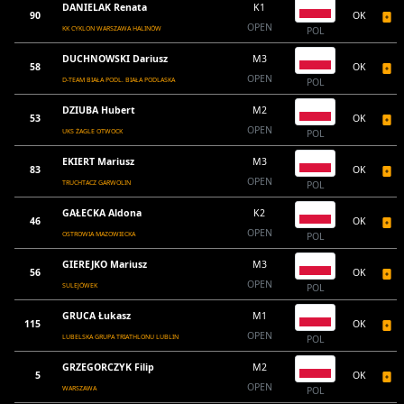
DANIELAK Renata
K1
90
OK
OPEN
KK CYKLON WARSZAWA HALINÓW
POL
DUCHNOWSKI Dariusz
M3
58
OK
OPEN
D-TEAM BIAŁA PODL. BIAŁA PODLASKA
POL
DZIUBA Hubert
M2
53
OK
OPEN
UKS ŻAGLE OTWOCK
POL
EKIERT Mariusz
M3
83
OK
OPEN
TRUCHTACZ GARWOLIN
POL
GAŁECKA Aldona
K2
46
OK
OPEN
OSTROWIA MAZOWIECKA
POL
GIEREJKO Mariusz
M3
56
OK
OPEN
SULEJÓWEK
POL
GRUCA Łukasz
M1
115
OK
OPEN
LUBELSKA GRUPA TRIATHLONU LUBLIN
POL
GRZEGORCZYK Filip
M2
5
OK
OPEN
WARSZAWA
POL