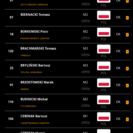
97
OK
OPEN
VICTUS RĘBKÓW GARWOLIN
POL
BIERNACKI Tomasz
M2
81
OK
OPEN
POL
BORKOWSKI Piotr
M2
18
OK
OPEN
PROGRESTRENER.PL JÓZEFÓW
POL
BRACHMAŃSKI Tomasz
M3
120
OK
OPEN
TEREBELA
POL
BRYLIŃSKI Bartosz
M3
25
OK
OPEN
TRI LEVEL WARSZAWA
POL
BRZOSTOWSKI Marek
M2
91
OK
OPEN
KRAKÓW
POL
BUDNICKI Michał
M2
110
OK
OPEN
TTC WARSZAWA
POL
CEBERAK Bartosz
M1
104
OK
OPEN
LUBARTÓWBIEGA LUBARTÓW
POL