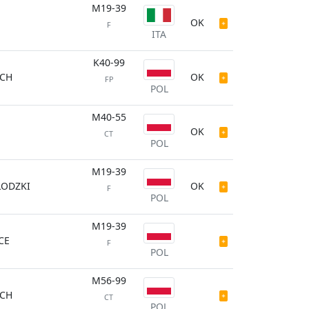
M19-39
OK
F
ITA
K40-99
CH
OK
FP
POL
M40-55
OK
CT
POL
M19-39
ŁODZKI
OK
F
POL
M19-39
CE
F
POL
M56-99
CH
CT
POL