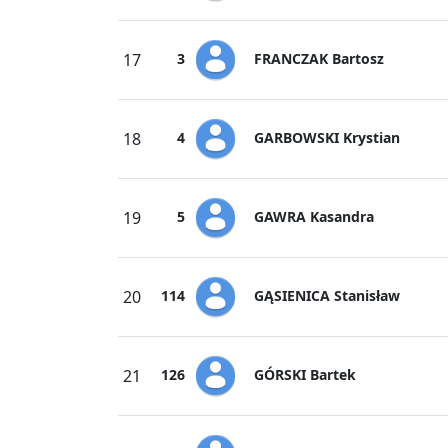
FRANCZAK Bartosz
17
3
GARBOWSKI Krystian
18
4
GAWRA Kasandra
19
5
GĄSIENICA Stanisław
20
114
GÓRSKI Bartek
21
126