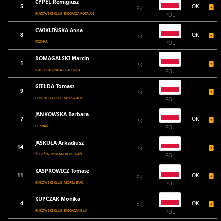
CYPEL Remigiusz
5
OK
PK
BUKOWSKI KLUB BIEGACZA POZNAŃ
POL
ĆWIKLIŃSKA Anna
8
OK
PK
POZNAŃ
POL
DOMAGALSKI Marcin
1
PK
-OKB.OPALENICA OPALENICA
POL
GIEŁDA Tomasz
9
PK
BUKOWSKI KLUB MORSA BUK
POL
JANKOWSKA Barbara
7
OK
PK
POZNAŃ
POL
JASKUŁA Arkadiusz
14
PK
ŚLEDŹ W PYRLANDII POZNAŃ
POL
KASPROWICZ Tomasz
11
OK
PK
BUKOWSKI KLUB MORSA BUK
POL
KUPCZAK Monika
4
OK
PK
BUKOWSKI KLUB BIEGACZA BUK
POL