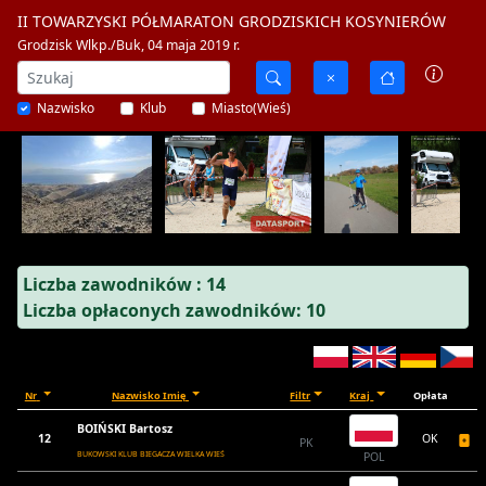
II TOWARZYSKI PÓŁMARATON GRODZISKICH KOSYNIERÓW
Grodzisk Wlkp./Buk, 04 maja 2019 r.
Nazwisko
Klub
Miasto(Wieś)
Liczba zawodników : 14
Liczba opłaconych zawodników: 10
Nr
Nazwisko Imię
Filtr
Kraj
Opłata
BOIŃSKI Bartosz
12
OK
PK
BUKOWSKI KLUB BIEGACZA WIELKA WIEŚ
POL