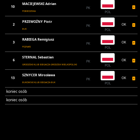
MACIEJEWSKI Adrian
10
PK
POBIEDZISKA
POL
PRZEWOŹNY Piotr
2
OK
PK
BUK
POL
RABIEGA Remigiusz
3
OK
PK
POZNAŃ
POL
STERNAL Sebastian
6
OK
PK
GRODZISKI KLUB BIEGACZA GRODZISK WIELKOPOLSKI
POL
SZNYCER Mirosława
13
OK
PK
BUKOWSKI KLUB BIEGACZA BUK
POL
koniec osób
koniec osób