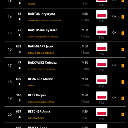
13
OK
BM
SKÓRCZ
POL
88
BARTON Krystyna
K50
14
OK
15km
TRIPAKA PRZECHLEWO PRZECHLEWO
POL
22
BARTOSIAK Ryszard
M50
15
OK
15km
GMINA GARDEJA BIEGA GARDEJA
POL
632
BAUMGART Jacek
M50
16
15km
BIEGAJ Z DĘBAMI OSIELSKO
POL
47
BĄKOWSKI Tadeusz
M50
17
OK
15km
KS SOKÓŁ ZBLEWO ROKOCIN
POL
689
BEDNARZ Marek
M40
18
15km
SKÓRCZ
POL
316
BELT Kacper
M20
19
OK
15km
BIEGAJĄCE ŚLIWICE ŚLIWICE
POL
679
BETCHER Anna
K30
20
NW
WIELBRANDOWO
POL
649
BIAŁEK Anna
K30