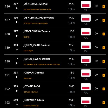
287
JAŚNIEWSKI Michał
M20
186
OK
15km
RULIŃSKI RUNNING TEAM PELPLIN
POL
196
JAŚNIEWSKI Przemysław
M30
187
OK
15km
#PROJEKTSUPELBLAG ELBLĄG
POL
297
JESIOŁOWSKA Żaneta
K30
188
OK
15km
RUDNO
POL
303
JĘDRZEJCZAK Dariusz
M50
189
OK
15km
GRUDZIĄDZ
POL
7
JĘDRZEJEWSKI Daniel
M40
190
OK
15km
POLPHARMA RUN TEAM NOWA WIEŚ RZECZNA
POL
391
JORDAN Dorota
K50
191
OK
15km
SMĘTOWO
POL
379
JÓŹWIK Rafał
M40
192
OK
15km
KOWALE KOWALE
POL
669
JUREWICZ Adam
M40
193
15km
ELBAŻANT ELBLĄG
POL