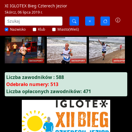
XI IGLOTEX Bieg Czterech Jezior
Skórcz, 06 lipca 2019 r.
Nazwisko
Klub
Miasto(Wieś)
Liczba zawodników : 588
Odebrało numery: 513
Liczba opłaconych zawodników: 471