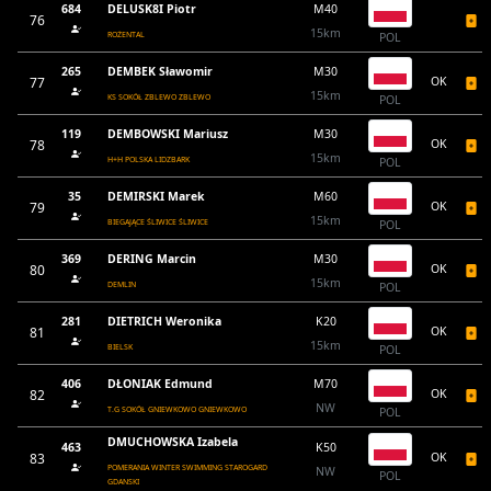
684
DELUSK8I Piotr
M40
76
15km
ROŻENTAL
POL
265
DEMBEK Sławomir
M30
77
OK
15km
KS SOKÓŁ ZBLEWO ZBLEWO
POL
119
DEMBOWSKI Mariusz
M30
78
OK
15km
H+H POLSKA LIDZBARK
POL
35
DEMIRSKI Marek
M60
79
OK
15km
BIEGAJĄCE ŚLIWICE ŚLIWICE
POL
369
DERING Marcin
M30
80
OK
15km
DEMLIN
POL
281
DIETRICH Weronika
K20
81
OK
15km
BIELSK
POL
406
DŁONIAK Edmund
M70
82
OK
NW
T.G SOKÓŁ GNIEWKOWO GNIEWKOWO
POL
DMUCHOWSKA Izabela
463
K50
83
OK
POMERANIA WINTER SWIMMING STAROGARD
NW
POL
GDANSKI