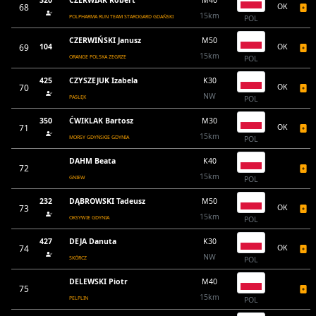
320
CZERWIAK Robert
M40
68
OK
15km
POLPHARMA RUN TEAM STAROGARD GDAŃSKI
POL
CZERWIŃSKI Janusz
M50
69
104
OK
15km
ORANGE POLSKA ZEGRZE
POL
425
CZYSZEJUK Izabela
K30
70
OK
NW
PASŁĘK
POL
350
ĆWIKLAK Bartosz
M30
71
OK
15km
MORSY GDYŃSKIE GDYNIA
POL
DAHM Beata
K40
72
15km
GNIEW
POL
232
DĄBROWSKI Tadeusz
M50
73
OK
15km
OKSYWIE GDYNIA
POL
427
DEJA Danuta
K30
74
OK
NW
SKÓRCZ
POL
DELEWSKI Piotr
M40
75
15km
PELPLIN
POL