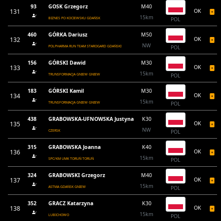
93
GOSK Grzegorz
M40
131
OK
15km
BIZNES PO KOCIEWSKU GDAŃSK
POL
460
GÓRKA Dariusz
M50
132
OK
NW
POLPHARMA RUN TEAM STAROGARD GDAŃSKI
POL
156
GÓRSKI Dawid
M30
133
OK
15km
TRUNSFORMACJA GNIEW GNIEW
POL
183
GÓRSKI Kamil
M30
134
OK
15km
TRUNSFORMACJA GNIEW GNIEW
POL
438
GRABOWSKA-UFNOWSKA Justyna
K30
135
OK
NW
CZERSK
POL
315
GRABOWSKA Joanna
K40
136
OK
15km
SPC/KM UMK TORUŃ TORUŃ
POL
324
GRABOWSKI Grzegorz
M40
137
OK
15km
ASTMA GDAŃSK GNIEW
POL
352
GRACZ Katarzyna
K30
138
OK
15km
LUBICHOWO
POL