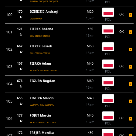
15km
FLORIAN CHOJNICE CHOJNICE
POL
170
DZIEDZIC Andrzej
M20
100
OK
15km
GRABÓWKO
POL
121
FIEREK Bożena
K60
101
OK
15km
BBL CZERSK CZERSK
POL
667
FIEREK Leszek
M50
102
15km
BBL CZERSK CZERSK
POL
107
FIERKA Adam
M40
103
OK
15km
KS SOKÓŁ ZBLEWO ZBLEWO
POL
676
FIGURA Bogdan
M60
104
15km
POL
656
FIGURA Marcin
M40
105
15km
KWIDZYN RUN KWIDZYN
POL
177
FOJUT Marcin
M40
106
OK
15km
MORSY ZBLEWO BYTONIA
POL
172
FREJER Monika
K30
107
OK