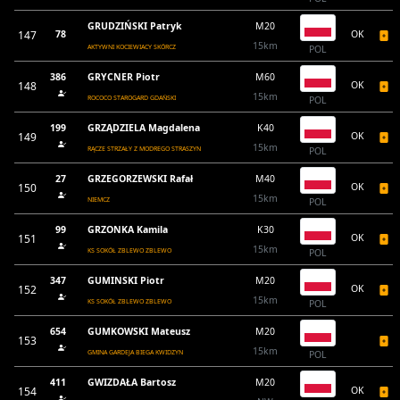
GRUDZIŃSKI Patryk
M20
147
78
OK
15km
AKTYWNI KOCIEWIACY SKÓRCZ
POL
386
GRYCNER Piotr
M60
148
OK
15km
ROCOCO STAROGARD GDAŃSKI
POL
199
GRZĄDZIELA Magdalena
K40
149
OK
15km
RĄCZE STRZAŁY Z MODREGO STRASZYN
POL
27
GRZEGORZEWSKI Rafał
M40
150
OK
15km
NIEMCZ
POL
99
GRZONKA Kamila
K30
151
OK
15km
KS SOKÓŁ ZBLEWO ZBLEWO
POL
347
GUMINSKI Piotr
M20
152
OK
15km
KS SOKÓŁ ZBLEWO ZBLEWO
POL
654
GUMKOWSKI Mateusz
M20
153
15km
GMINA GARDEJA BIEGA KWIDZYN
POL
411
GWIZDAŁA Bartosz
M20
154
OK