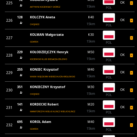
225
OK
15km
AKTYWNI KOCIEWIACY SKÓRCZ
POL
128
KOLCZYK Aneta
K40
226
OK
15km
CHOJNICE
POL
KOLMAN Małgorzata
K30
227
15km
GDAŃSK
POL
229
KOŁODZIEJCZYK Henryk
M50
228
OK
15km
KOCIEWSKI KLUB BIEGACZA ZBLEWO
POL
255
KONIEC Krzysztof
M40
229
OK
15km
WKKW WIĘCBORK WIERZCHUCIN KROLEWSKI
POL
351
KONIECZNY Krzysztof
M30
230
OK
15km
CHOJNICE
POL
141
KORDECKI Robert
M20
231
OK
15km
MARATOŃCZYK WIELKI KLINCZ WIELKI KLINCZ
POL
695
KOROL Adam
M40
232
15km
GDAŃSK
POL