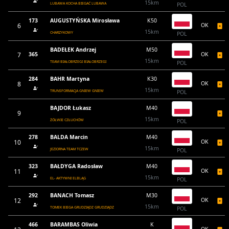
15km
LUBAWA KOCHA BIEGAĆ LUBAWA
POL
173
AUGUSTYŃSKA Mirosława
K50
6
OK
15km
CHARZYKOWY
POL
BADEŁEK Andrzej
M50
7
365
OK
15km
TEAM BIAŁOBRZEGI BIAŁOBRZEGI
POL
284
BAHR Martyna
K30
8
OK
15km
TRUNSFORMACJA GNIEW GNIEW
POL
BAJDOR Łukasz
M40
9
15km
ŻÓŁWIE CZŁUCHÓW
POL
278
BALDA Marcin
M40
10
OK
15km
JEZIORNA TEAM TCZEW
POL
323
BAŁDYGA Radosław
M40
11
OK
15km
EL- AKTYWNI ELBLĄG
POL
292
BANACH Tomasz
M30
12
OK
15km
TOMEK BIEGA GRUDZIĄDZ GRUDZIĄDZ
POL
466
BARAMBAS Oliwia
K