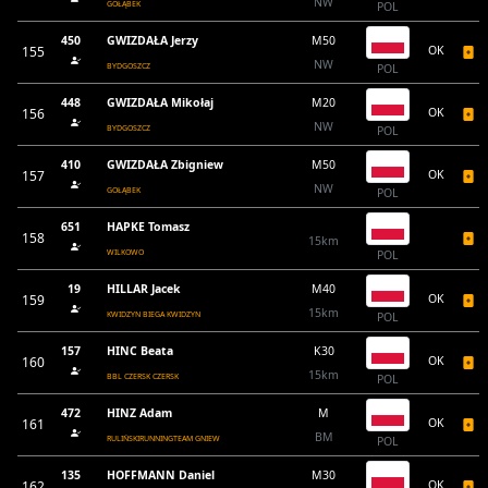
NW
GOŁĄBEK
POL
450
GWIZDAŁA Jerzy
M50
155
OK
NW
BYDGOSZCZ
POL
448
GWIZDAŁA Mikołaj
M20
156
OK
NW
BYDGOSZCZ
POL
410
GWIZDAŁA Zbigniew
M50
157
OK
NW
GOŁĄBEK
POL
651
HAPKE Tomasz
158
15km
WILKOWO
POL
19
HILLAR Jacek
M40
159
OK
15km
KWIDZYN BIEGA KWIDZYN
POL
157
HINC Beata
K30
160
OK
15km
BBL CZERSK CZERSK
POL
472
HINZ Adam
M
161
OK
BM
RULIŃSKIRUNNINGTEAM GNIEW
POL
135
HOFFMANN Daniel
M30
162
OK