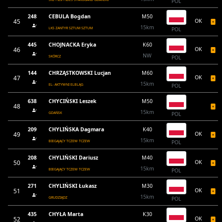
POL
248
CEBULA Bogdan
M50
45
OK
15km
LKS ZANTYR SZTUM SZTUM
POL
445
CHOJNACKA Eryka
K60
46
OK
NW
SKÓRCZ
POL
144
CHRZĄSTKOWSKI Lucjan
M60
47
OK
15km
EL- AKTYWNI ELBLĄG
POL
638
CHYCIŃSKI Leszek
M50
48
15km
GDAŃSK
POL
209
CHYLIŃSKA Dagmara
K40
49
OK
15km
BIEGAJĄCY TCZEW TCZEW
POL
208
CHYLIŃSKI Dariusz
M40
50
OK
15km
BIEGAJĄCY TCZEW TCZEW
POL
271
CHYLIŃSKI Łukasz
M30
51
OK
15km
GRUDZIĄDZ
POL
435
CHYŁA Marta
K30
52
OK