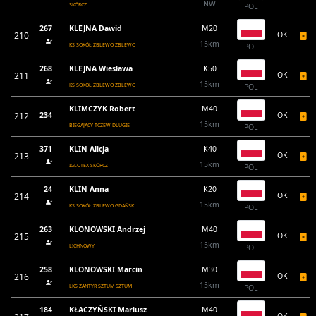
NW
SKÓRCZ
POL
267
KLEJNA Dawid
M20
210
OK
15km
KS SOKÓŁ ZBLEWO ZBLEWO
POL
268
KLEJNA Wiesława
K50
211
OK
15km
KS SOKÓŁ ZBLEWO ZBLEWO
POL
KLIMCZYK Robert
M40
212
234
OK
15km
BIEGAJĄCY TCZEW DLUGIE
POL
371
KLIN Alicja
K40
213
OK
15km
IGLOTEX SKÓRCZ
POL
24
KLIN Anna
K20
214
OK
15km
KS SOKÓŁ ZBLEWO GDAŃSK
POL
263
KLONOWSKI Andrzej
M40
215
OK
15km
LICHNOWY
POL
258
KLONOWSKI Marcin
M30
216
OK
15km
LKS ZANTYR SZTUM SZTUM
POL
184
KŁACZYŃSKI Mariusz
M40