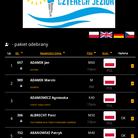
- pakiet odebrany
Lp.
Nr
Nazwisko Imię
Filtr
Kraj
Opłata
657
ADAMIK Jan
M60
1
15km
GDYNIA
POL
989
ADAMIK Marcin
M
2
BM
GDAŃSK
POL
ADAMOWICZ Agnieszka
K40
3
15km
SOPOT TEAM SOPOT
POL
306
ALBRECHT Piotr
M50
4
OK
15km
POLPHARMA RUN TEAM STAROGARD GDAŃSKI
POL
152
ARANOWSKI Patryk
M40
5
OK