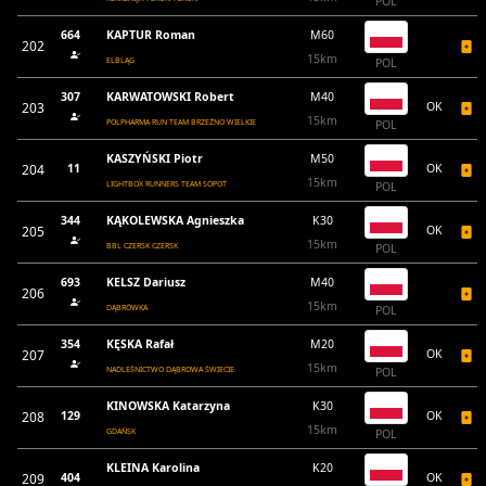
POL
664
KAPTUR Roman
M60
202
15km
ELBLĄG
POL
307
KARWATOWSKI Robert
M40
203
OK
15km
POLPHARMA RUN TEAM BRZEŹNO WIELKIE
POL
KASZYŃSKI Piotr
M50
204
11
OK
15km
LIGHTBOX RUNNERS TEAM SOPOT
POL
344
KĄKOLEWSKA Agnieszka
K30
205
OK
15km
BBL CZERSK CZERSK
POL
693
KELSZ Dariusz
M40
206
15km
DĄBRÓWKA
POL
354
KĘSKA Rafał
M20
207
OK
15km
NADLEŚNICTWO DĄBROWA ŚWIECIE
POL
KINOWSKA Katarzyna
K30
208
129
OK
15km
GDAŃSK
POL
KLEINA Karolina
K20
209
404
OK