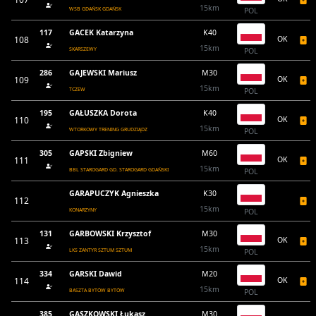
15km
WSB GDAŃSK GDAŃSK
POL
117
GACEK Katarzyna
K40
108
OK
15km
SKARSZEWY
POL
286
GAJEWSKI Mariusz
M30
109
OK
15km
TCZEW
POL
195
GAŁUSZKA Dorota
K40
110
OK
15km
WTORKOWY TRENING GRUDZIĄDZ
POL
305
GAPSKI Zbigniew
M60
111
OK
15km
BBL STAROGARD GD. STAROGARD GDAŃSKI
POL
GARAPUCZYK Agnieszka
K30
112
15km
KONARZYNY
POL
131
GARBOWSKI Krzysztof
M30
113
OK
15km
LKS ZANTYR SZTUM SZTUM
POL
334
GARSKI Dawid
M20
114
OK
15km
BASZTA BYTÓW BYTÓW
POL
385
GASZKOWSKI Łukasz
M30