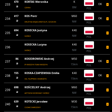
470
KORTAS Weronika
K
233
OK
BM
CZERSK
POL
417
KOS Piotr
M60
234
OK
NW
DRUŻYNA MOJACUKRZYCA.PL SZCZECIN
POL
694
KOSECKA Justyna
K40
235
NW
SKÓRCZ
POL
KOSECKA Lucyna
K40
236
NW
SKÓRCZ
POL
86
KOSIOROWSKI Andrzej
M50
237
OK
15km
IP KWIDZYN TEAM KWIDZYN
POL
155
KOSKA-CZAPIEWSKA Emilia
K40
238
OK
15km
SKL FILIPPIDES SWAROŻYN
POL
698
KOŚCIELNY Andrzej
M60
239
NW
AKTYWNI KOCIEWIACY SKÓRCZ
POL
639
KOTECKI Jarosław
M30
240
15km
CUDAKI SKARSZEWY
POL