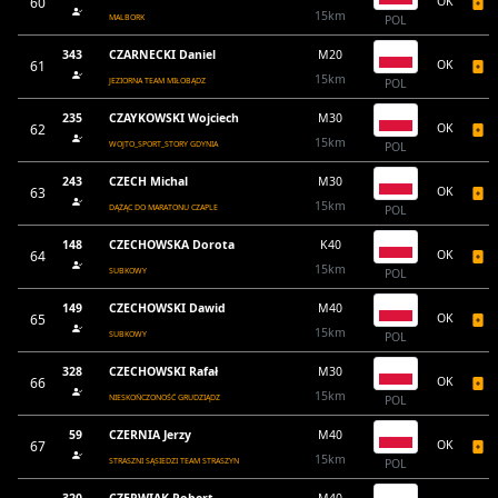
60
OK
15km
MALBORK
POL
343
CZARNECKI Daniel
M20
61
OK
15km
JEZIORNA TEAM MIŁOBĄDZ
POL
235
CZAYKOWSKI Wojciech
M30
62
OK
15km
WOJTO_SPORT_STORY GDYNIA
POL
243
CZECH Michal
M30
63
OK
15km
DĄŻĄC DO MARATONU CZAPLE
POL
148
CZECHOWSKA Dorota
K40
64
OK
15km
SUBKOWY
POL
149
CZECHOWSKI Dawid
M40
65
OK
15km
SUBKOWY
POL
328
CZECHOWSKI Rafał
M30
66
OK
15km
NIESKOŃCZONOŚĆ GRUDZIĄDZ
POL
59
CZERNIA Jerzy
M40
67
OK
15km
STRASZNI SĄSIEDZI TEAM STRASZYN
POL