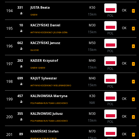
331
JUSTA Beata
K50
194
OK
15km
GNIEW
POL
10
KACZYŃSKI Daniel
M30
195
OK
15km
AKTYWNI KOCIEWIACY JELENIA GÓRA
POL
662
KACZYŃSKI Janusz
M50
196
15km
GŁUCHE
POL
282
KAISER Krzysztof
M40
197
OK
15km
GNIEW GNIEW
POL
699
KAJUT Sylwester
M40
198
15km
AKTYWNI KOCIEWIACY WIELBRANDOWO
POL
457
KALINOWSKA Martyna
K30
199
OK
NW
POLPHARMA RUN TEAM LUBICHOWO
POL
355
KALINOWSKI Juliusz
M30
200
OK
15km
POLPHARMA RUN TEAM LUBICHOWO
POL
KAMIŃSKI Stefan
M70
201
89
OK
15km
REKREACJA TORUŃ TORUŃ