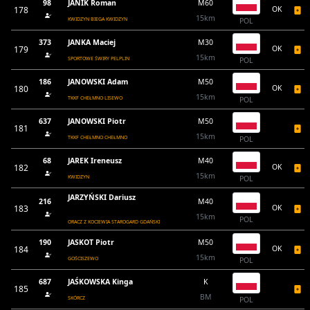
98
JANIK Roman
M60
178
OK
15km
KWIDZYN BIEGA KWIDZYN
POL
373
JANKA Maciej
M30
179
OK
15km
SPORTOWE ŚWIRY PELPLIN
POL
186
JANOWSKI Adam
M50
180
OK
15km
TKKF CHEŁMNO LISEWO
POL
637
JANOWSKI Piotr
M50
181
15km
TKKF CHEŁMNO CHEŁMNO
POL
68
JAREK Ireneusz
M40
182
OK
15km
KWIDZYN
POL
JARZYŃSKI Dariusz
216
M40
183
OK
15km
POL
ORACZ Z KOCIEWIA STAROGARD GDAŃSKI
190
JASKOT Piotr
M50
184
OK
15km
GOŚCISZEWO
POL
687
JAŚKOWSKA Kinga
K
185
BM
SKÓRCZ
POL