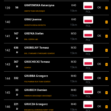
GRATOWSKA Katarzyna
K40
139
56
OK
15km
GRATKI TEAM GRUDZIĄDZ
POL
GRAU Joanna
K40
140
15km
KWIDZYN BIEGA KWIDZYN
POL
167
GREFKA Stefan
M50
141
OK
15km
BBL CZERSK ŁĄG
POL
636
GROBELNY Tomasz
M30
142
15km
BBL STARGARD STAROGARD GDAŃSKI
POL
367
GROCHECKI Tomasz
M30
143
OK
15km
GDAŃSK
POL
GRUBBA Grzegorz
M40
144
332
OK
15km
POLPHARMA RUN TEAM GDAŃSK
POL
33
GRUBICH Damian
M40
145
OK
15km
PARKRUN GRUDZIĄDZ GRUDZIĄDZ
POL
221
GRUCZA Grzegorz
M40
146
OK
15km
BIEGAM DLA ZDROWIA NOWY STAW
POL