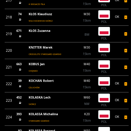
217
OK
15km
# BIEGACZE PIŁA
POL
74
KŁOS Klaudiusz
M30
218
OK
15km
WILK KOCIEWSKI SKÓRCZ
POL
671
KŁOS Zuzanna
219
BM
POL
KNITTER Marek
M30
220
15km
CROSSELITE STAROGARD GDAŃSKI
POL
663
KOBUS Jan
M40
221
15km
CHOJNICE
POL
39
KOCHAN Robert
M40
222
OK
15km
CZŁUCHÓW
POL
452
KOLASKA Lech
M60
223
OK
NW
SKÓRCZ
POL
393
KOLASSA Michalina
K20
224
OK
15km
STAROGARD GDAŃSKI
POL
92
KOLASSA Ryszard
M50