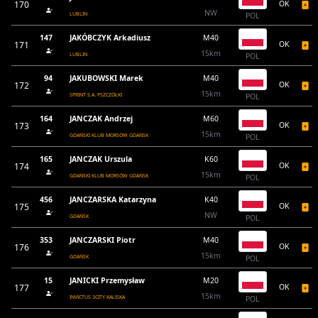
170
OK
NW
LUBLIN
POL
147
JAKÓBCZYK Arkadiusz
M40
171
OK
15km
LUBLIN
POL
94
JAKUBOWSKI Marek
M40
172
OK
15km
SPRINT S.A. PSZCZÓŁKI
POL
164
JANCZAK Andrzej
M60
173
OK
15km
GDAŃSKI KLUB MORSÓW GDAŃSK
POL
165
JANCZAK Urszula
K60
174
OK
15km
GDAŃSKI KLUB MORSÓW GDAŃSK
POL
456
JANCZARSKA Katarzyna
K40
175
OK
NW
GDAŃSK
POL
353
JANCZARSKI Piotr
M40
176
OK
15km
GDAŃSK
POL
15
JANICKI Przemysław
M20
177
OK
15km
INVICTUS 3CITY KALISKA
POL