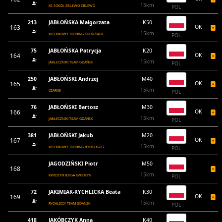
15km
KS SOKÓŁ ZBLEWO ZBLEWO
POL
213
JABŁOŃSKA Małgorzata
K50
163
OK
15km
WTORKOWY TRENING GRUDZIĄDZ
POL
75
JABŁOŃSKA Patrycja
K20
164
OK
15km
JABŁECZNIKI TEAM GDAŃSK
POL
250
JABŁOŃSKI Andrzej
M40
165
OK
15km
CZARNE
POL
76
JABŁOŃSKI Bartosz
M30
166
OK
15km
JABŁECZNIKI TEAM GDAŃSK
POL
381
JABŁOŃSKI Jakub
M20
167
OK
15km
WTORKOWY TRENING BYDGOSZCZ
POL
JAGODZIŃSKI Piotr
M50
168
15km
KWIDZYN BIEGA KWIDZYN
POL
72
JAKIMIAK-RYCHLICKA Beata
K30
169
OK
15km
RYCHLICCY TEAM GDAŃSK
POL
418
JAKÓBCZYK Anna
K40