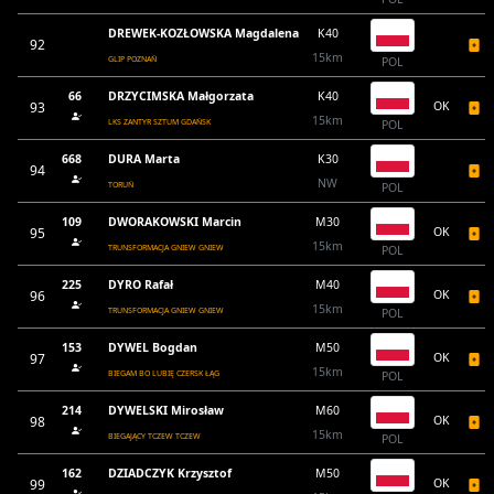
DREWEK-KOZŁOWSKA Magdalena
K40
92
15km
GLIP POZNAŃ
POL
66
DRZYCIMSKA Małgorzata
K40
93
OK
15km
LKS ZANTYR SZTUM GDAŃSK
POL
668
DURA Marta
K30
94
NW
TORUŃ
POL
109
DWORAKOWSKI Marcin
M30
95
OK
15km
TRUNSFORMACJA GNIEW GNIEW
POL
225
DYRO Rafał
M40
96
OK
15km
TRUNSFORMACJA GNIEW GNIEW
POL
153
DYWEL Bogdan
M50
97
OK
15km
BIEGAM BO LUBIĘ CZERSK ŁĄG
POL
214
DYWELSKI Mirosław
M60
98
OK
15km
BIEGAJĄCY TCZEW TCZEW
POL
162
DZIADCZYK Krzysztof
M50
99
OK