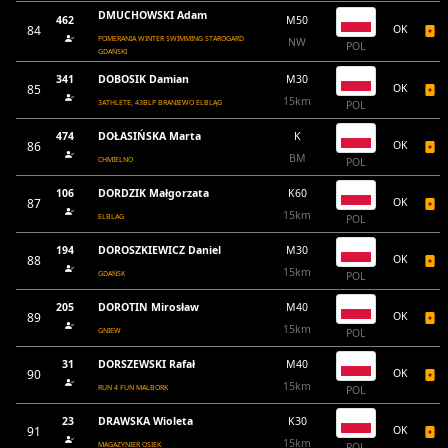
DMUCHOWSKI Adam
462
M50
84
OK
POMERANIA WINTER SWIMMING STAROGARD
NW
POL
GDAŃSKI
341
DOBOSIK Damian
M30
85
OK
15km
3ATHLETE, 43BLP BRANIEWO ELBLĄG
POL
474
DOŁASIŃSKA Marta
K
86
OK
BM
CHMIELNO
POL
106
DORDZIK Małgorzata
K60
87
OK
15km
ELBLAG
POL
194
DOROSZKIEWICZ Daniel
M30
88
OK
15km
GDAŃSK
POL
205
DOROTIN Mirosław
M40
89
OK
15km
GNIEW
POL
31
DORSZEWSKI Rafał
M40
90
OK
15km
RUN 4 FUN MALBORK
POL
23
DRAWSKA Wioleta
K30
91
OK
15km
MAGAZYNIER OSIEK
POL