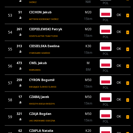
NW
SKÓRCZ
POL
51
CICHON Jakub
M20
53
OK
15km
AKTYWNI KOCIEWIACY SKÓRCZ
POL
261
CIEPIELEWSKI Patryk
M20
54
OK
15km
DOVISTA ACTIVE TEAM TCZEW
POL
313
CIESIELSKA Ewelina
K30
55
OK
15km
STAROGARD GDAŃSKI
POL
473
CWIL Jakub
M
56
OK
BM
WARSZAWA
POL
259
CYRON Bogumił
M50
57
OK
15km
BIEGAJĄCE ŚLIWICE ŚLIWICE
POL
17
CZABAJ Jacek
M50
58
OK
15km
KWIDZYN BIEGA KWIDZYN
POL
321
CZAJA Bogdan
M50
59
OK
15km
UKS DRZEWIARZ OSIECZNA
POL
62
CZAPLA Natalia
K20