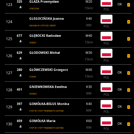
325
GLAZA Przemysław
M20
123
OK
15km
OSIECZNA
POL
GLEGOCIŃSKA Joanna
K40
124
NW
BIEGAM W SFETSZE SIERPC
POL
677
GŁĘBOCKI Radosław
M40
125
15km
GNIEW
POL
629
GŁODOWSKI Michał
M30
126
15km
POL
280
GŁÓWCZEWSKI Grzegorz
M40
127
OK
15km
TCZEW
POL
GNIEWKOWSKA Ewelina
K30
128
451
OK
NW
SKÓRCZ
POL
397
GOMÓŁKA-BIGUS Monika
K40
129
OK
NW
STEP BY STEP TRÓJMIASTO GDYNIA
POL
459
GOMÓŁKA Maria
K60
130
OK
NW
STEP BY STEP TRÓJMIASTO GDYNIA
POL