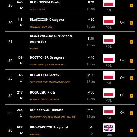
645
BLOKOWSKA Beata
K20
29
15km
GGB KWIDZYN
POL
115
BŁASZCZUK Grzegorz
M50
30
OK
15km
MIKOŁAJKI POMORSKIE
POL
BŁAŻEWICZ-BARANOWSKA
K30
31
Agnieszka
15km
POL
ELBLĄG
138
BOETTCHER Grzegorz
M40
32
OK
15km
TRUNSFORMACJA GNIEW NICPONIA
POL
65
BOGALECKI Marek
M60
33
OK
15km
SAFE SPORT TEAM STAROGARD GDAŃSKI
POL
217
BOGULSKI Piotr
M30
34
OK
15km
KS SOKÓŁ ZBLEWO ZBLEWO
POL
283
BORSZEWSKI Tomasz
M30
35
OK
15km
POLPHARMA RUN TEAM STAROGARD GDAŃSKI
POL
688
BROWARCZYK Krzysztof
M
36
BM
EDYNBURG
GBR