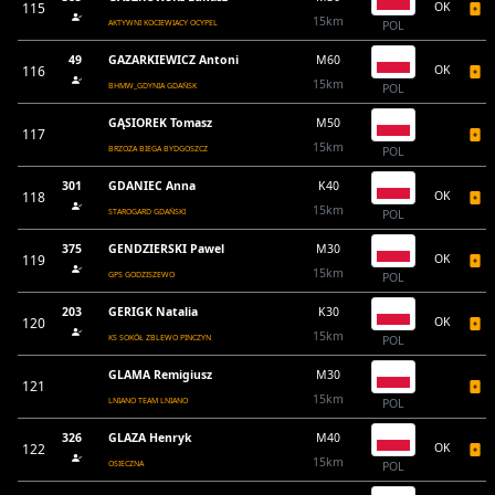
115
OK
15km
AKTYWNI KOCIEWIACY OCYPEL
POL
49
GAZARKIEWICZ Antoni
M60
116
OK
15km
BHMW_GDYNIA GDAŃSK
POL
GĄSIOREK Tomasz
M50
117
15km
BRZOZA BIEGA BYDGOSZCZ
POL
301
GDANIEC Anna
K40
118
OK
15km
STAROGARD GDAŃSKI
POL
375
GENDZIERSKI Pawel
M30
119
OK
15km
GPS GODZISZEWO
POL
203
GERIGK Natalia
K30
120
OK
15km
KS SOKÓŁ ZBLEWO PINCZYN
POL
GLAMA Remigiusz
M30
121
15km
LNIANO TEAM LNIANO
POL
326
GLAZA Henryk
M40
122
OK
15km
OSIECZNA
POL