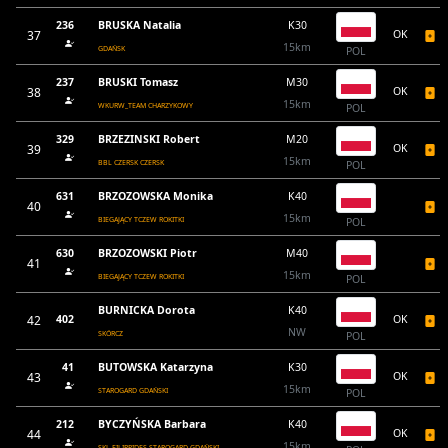
236
BRUSKA Natalia
K30
37
OK
15km
GDAŃSK
POL
237
BRUSKI Tomasz
M30
38
OK
15km
WKURW_TEAM CHARZYKOWY
POL
329
BRZEZINSKI Robert
M20
39
OK
15km
BBL CZERSK CZERSK
POL
631
BRZOZOWSKA Monika
K40
40
15km
BIEGAJĄCY TCZEW ROKITKI
POL
630
BRZOZOWSKI Piotr
M40
41
15km
BIEGAJĄCY TCZEW ROKITKI
POL
BURNICKA Dorota
K40
42
402
OK
NW
SKÓRCZ
POL
41
BUTOWSKA Katarzyna
K30
43
OK
15km
STAROGARD GDAŃSKI
POL
212
BYCZYŃSKA Barbara
K40
44
OK
15km
SKL FILIPPIDES STAROGARD GDAŃSKI