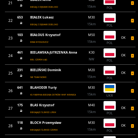
21
15km
BIEGAJ Z DĘBAMI OSIELSKO
POL
653
BIAŁEK Łukasz
M30
22
15km
BIEGAJ Z DĘBAMI OSIELSKO
POL
103
BIAŁOUS Krzysztof
M50
23
OK
15km
BRAK BYDGOSZCZ
POL
461
BIELAWSKA-JUTRZENKA Anna
K30
24
OK
NW
BBL CZERSK ŁĄG
POL
231
BIELIŃSKI Dominik
M20
25
OK
15km
NB TEAM NOWE
POL
641
BLAHODIR Yuriy
M30
26
15km
KS FABRYKA BIEGNIA OSTRÓW WKP. WINNICA
UKR
175
BLAS Krzysztof
M40
27
OK
15km
BIEGAJĄCE ŚLIWICE LIŃSK
POL
118
BLOCH Przemysław
M30
28
OK
15km
BIEGAJĄCE ŚLIWICE CZERSK
POL