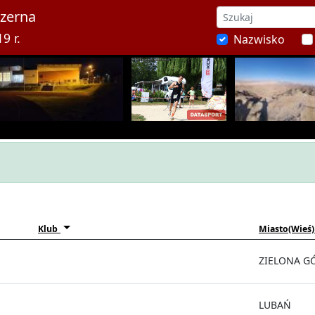
Czerna
9 r.
Nazwisko
Klub
Miasto(Wieś)
ZIELONA G
LUBAŃ