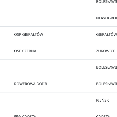
BOLESŁAWI
NOWOGROD
OSP GIERAŁTÓW
GIERAŁTÓW
OSP CZERNA
ŻUKOWICE
BOLESŁAWI
ROWEROWA DOIIB
BOLESŁAWI
PIEŃSK
FFW CROSTA
CROSTA