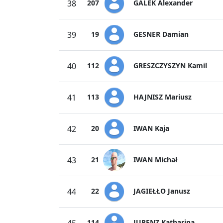
GALEK Alexander
38
207
GESNER Damian
39
19
GRESZCZYSZYN Kamil
40
112
HAJNISZ Mariusz
41
113
IWAN Kaja
42
20
IWAN Michał
43
21
JAGIEŁŁO Janusz
44
22
JURENZ Katharina
114