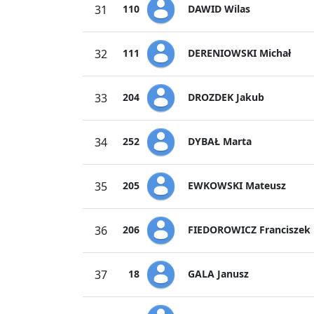
DAWID Wilas
31
110
DERENIOWSKI Michał
32
111
DROZDEK Jakub
33
204
DYBAŁ Marta
34
252
EWKOWSKI Mateusz
35
205
FIEDOROWICZ Franciszek
36
206
GALA Janusz
37
18