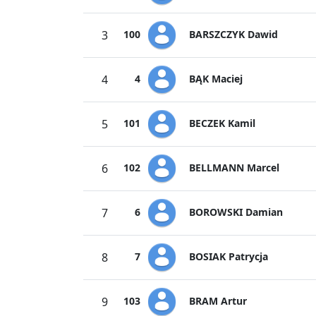
BARSZCZYK Dawid
3
100
BĄK Maciej
4
4
BECZEK Kamil
5
101
BELLMANN Marcel
6
102
BOROWSKI Damian
7
6
BOSIAK Patrycja
8
7
BRAM Artur
9
103