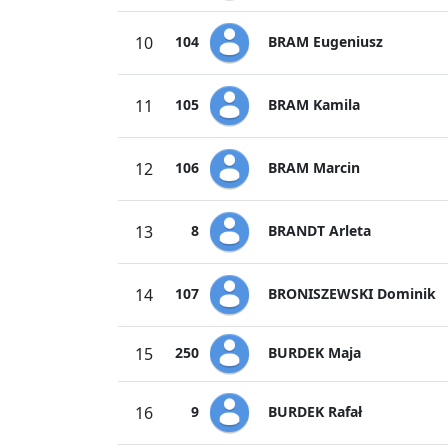
BRAM Eugeniusz
10
104
BRAM Kamila
11
105
BRAM Marcin
12
106
BRANDT Arleta
13
8
BRONISZEWSKI Dominik
14
107
BURDEK Maja
15
250
BURDEK Rafał
16
9