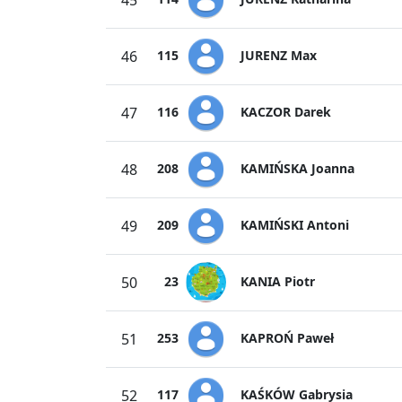
45
JURENZ Max
46
115
KACZOR Darek
47
116
KAMIŃSKA Joanna
48
208
KAMIŃSKI Antoni
49
209
KANIA Piotr
50
23
KAPROŃ Paweł
51
253
KAŚKÓW Gabrysia
52
117