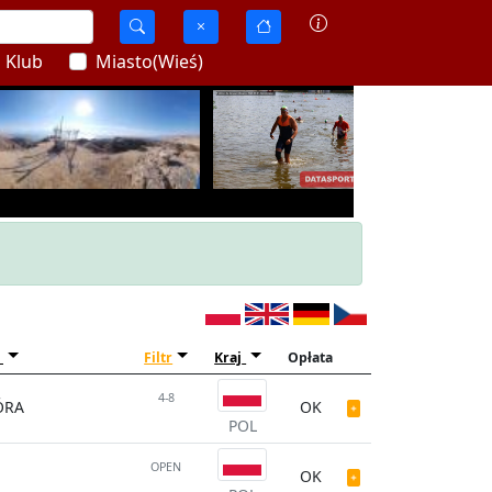
Klub
Miasto(Wieś)
Filtr
Kraj
Opłata
4-8
ÓRA
OK
POL
OPEN
OK