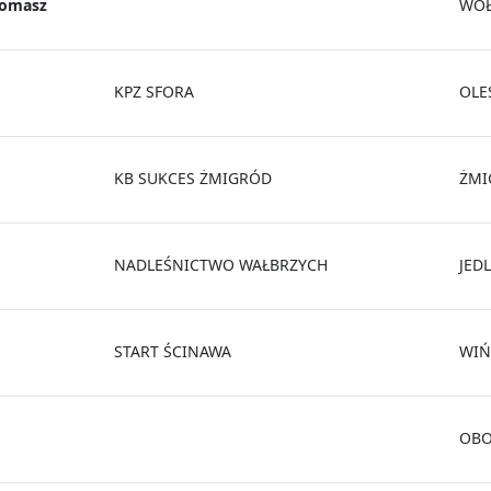
omasz
WO
KPZ SFORA
OLE
KB SUKCES ŻMIGRÓD
ŻMI
NADLEŚNICTWO WAŁBRZYCH
JED
START ŚCINAWA
WIŃ
OBO