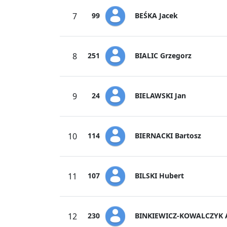
BEŚKA Jacek
7
99
BIALIC Grzegorz
8
251
BIELAWSKI Jan
9
24
BIERNACKI Bartosz
10
114
BILSKI Hubert
11
107
BINKIEWICZ-KOWALCZYK 
12
230