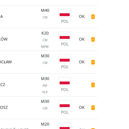
M40
RA
OK
CM
POL
K20
ŁÓW
OK
CM
POL
MPW
M30
OCŁAW
OK
CM
POL
M30
ICZ
PM
POL
PLP
M30
OSZ
OK
CM
POL
M20