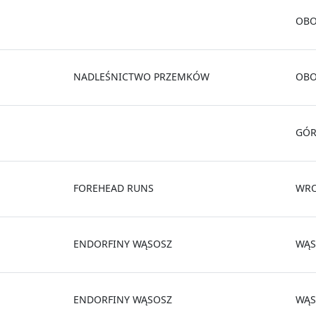
OBO
NADLEŚNICTWO PRZEMKÓW
OB
GÓ
FOREHEAD RUNS
WR
ENDORFINY WĄSOSZ
WĄS
ENDORFINY WĄSOSZ
WĄS