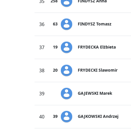
FINDYSZ Anna
35
258
FINDYSZ Tomasz
36
63
FRYDECKA Elżbieta
37
19
FRYDECKI Slawomir
38
20
GAJEWSKI Marek
39
GAJKOWSKI Andrzej
40
39