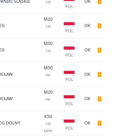
RNIKI ŚLĄSKIE
OK
CM
POL
M20
EG
OK
CM
POL
M50
EG
OK
CM
POL
M50
OCŁAW
OK
PM
POL
M20
OCŁAW
OK
PM
POL
K50
EG DOLNY
OK
CM
POL
MPW