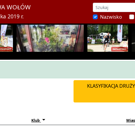
TWA WOŁÓW
ka 2019 r.
Nazwisko
KLASYFIKACJA DRUŻYN
Klub
Mias