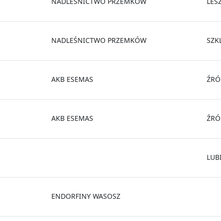
NADLEŚNICTWO PRZEMKÓW
LES
NADLEŚNICTWO PRZEMKÓW
SZK
AKB ESEMAS
ŹRÓ
AKB ESEMAS
ŹRÓ
LUB
ENDORFINY WASOSZ