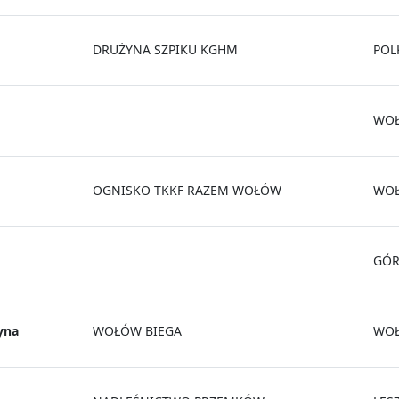
DRUŻYNA SZPIKU KGHM
POL
WO
OGNISKO TKKF RAZEM WOŁÓW
WO
GÓ
yna
WOŁÓW BIEGA
WO