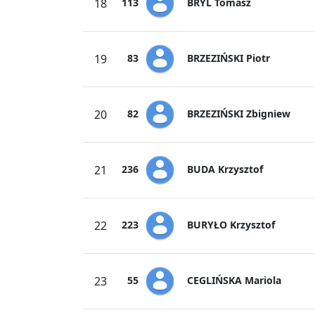
BRYL Tomasz
18
113
BRZEZIŃSKI Piotr
19
83
BRZEZIŃSKI Zbigniew
20
82
BUDA Krzysztof
21
236
BURYŁO Krzysztof
22
223
CEGLIŃSKA Mariola
23
55