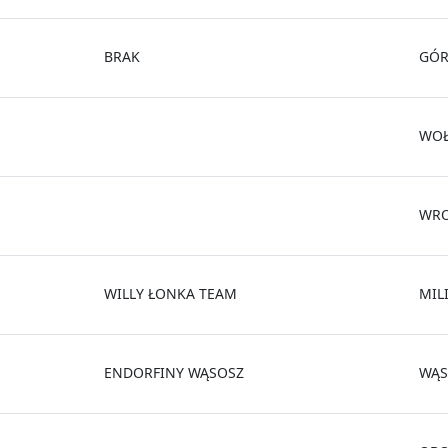
BRAK
GÓ
WO
WR
WILLY ŁONKA TEAM
MIL
ENDORFINY WĄSOSZ
WĄS