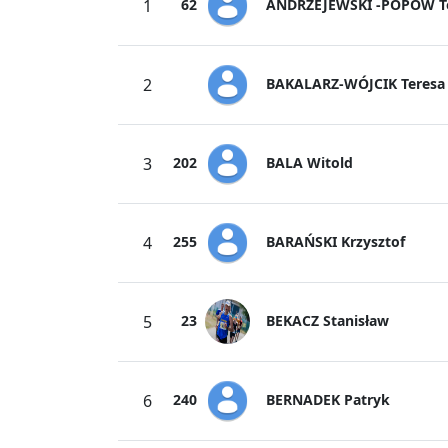
ANDRZEJEWSKI -POPOW T
1
62
BAKALARZ-WÓJCIK Teresa
2
BALA Witold
3
202
BARAŃSKI Krzysztof
4
255
BEKACZ Stanisław
5
23
BERNADEK Patryk
6
240