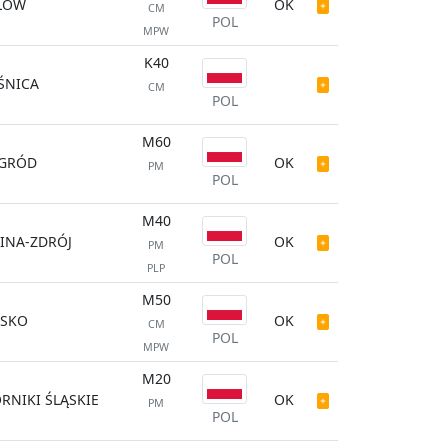
ŁÓW
OK
CM
POL
MPW
K40
ŚNICA
CM
POL
M60
GRÓD
OK
PM
POL
M40
LINA-ZDRÓJ
OK
PM
POL
PLP
M50
SKO
OK
CM
POL
MPW
M20
RNIKI ŚLĄSKIE
OK
PM
POL