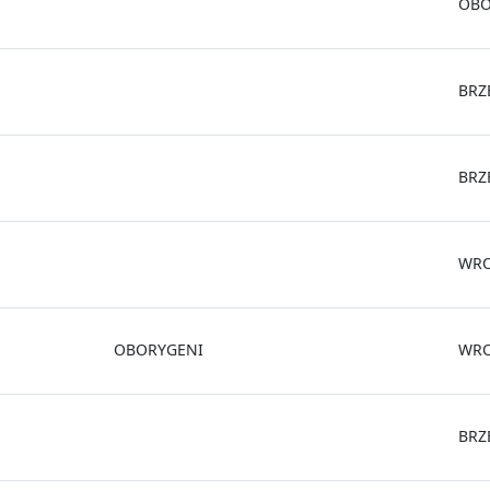
OBO
BRZ
BRZ
WR
OBORYGENI
WR
BRZ