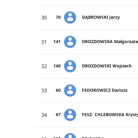
DĄBROWSKI Jerzy
30
70
DROZDOWSKA Małgorzata
31
141
DROZDOWSKI Wojciech
32
140
FEDOROWICZ Dariusz
33
60
FESZ- CHLEBOWSKA Kryst
34
67