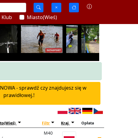
Klub
Miasto(Wieś)
OWA - sprawdź czy znajdujesz się w
prawidłowej.!
to(Wieś)
Filtr
Kraj
Opłata
M40