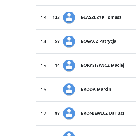
BŁASZCZYK Tomasz
13
133
BOGACZ Patrycja
14
58
BORYSIEWICZ Maciej
15
14
BRODA Marcin
16
BRONIEWICZ Dariusz
17
88