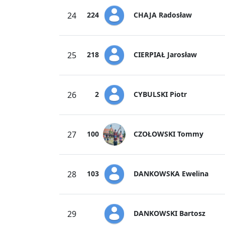
CHAJA Radosław
24
224
CIERPIAŁ Jarosław
25
218
CYBULSKI Piotr
26
2
CZOŁOWSKI Tommy
27
100
DANKOWSKA Ewelina
28
103
DANKOWSKI Bartosz
29