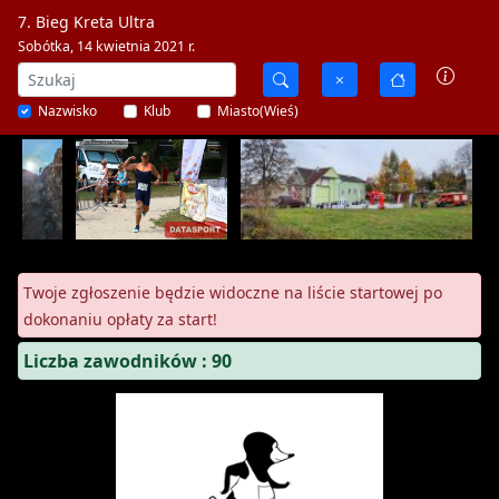
7. Bieg Kreta Ultra
Sobótka, 14 kwietnia 2021 r.
Nazwisko
Klub
Miasto(Wieś)
Twoje zgłoszenie będzie widoczne na liście startowej po
dokonaniu opłaty za start!
Liczba zawodników : 90