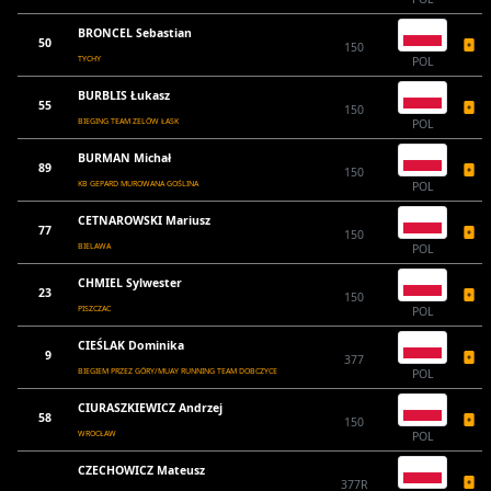
BRONCEL Sebastian
50
150
TYCHY
POL
BURBLIS Łukasz
55
150
BIEGING TEAM ZELÓW ŁASK
POL
BURMAN Michał
89
150
KB GEPARD MUROWANA GOŚLINA
POL
CETNAROWSKI Mariusz
77
150
BIELAWA
POL
CHMIEL Sylwester
23
150
PISZCZAC
POL
CIEŚLAK Dominika
9
377
BIEGIEM PRZEZ GÓRY/MUAY RUNNING TEAM DOBCZYCE
POL
CIURASZKIEWICZ Andrzej
58
150
WROCŁAW
POL
CZECHOWICZ Mateusz
377R