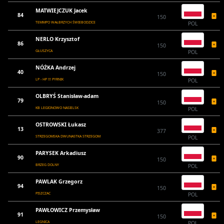
MATWIEJCZUK Jacek
84
150
TEMMPO WAŁBRZYCH ŚWIEBODZICE
POL
NERLO Krzysztof
86
150
GŁUSZYCA
POL
NÓŻKA Andrzej
40
150
LP - HP !!! PYRNIK
POL
OLBRYŚ Stanisław-adam
79
150
KB LEGIONOWO NASIELSK
POL
OSTROWSKI Łukasz
13
377
STRZEGOMSKA DWUNASTKA STRZEGOM
POL
PARYSEK Arkadiusz
90
150
BRZEG DOLNY
POL
PAWLAK Grzegorz
94
150
PISZCZAC
POL
PAWŁOWICZ Przemysław
91
150
LEGNICA
POL