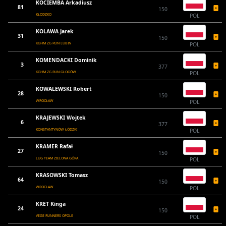
KOCIEMBA Arkadiusz
81
150
KŁODZKO
POL
KOLAWA Jarek
31
150
KGHM ZG RUN LUBIN
POL
KOMENDACKI Dominik
3
377
KGHM ZG RUN GŁOGÓW
POL
KOWALEWSKI Robert
28
150
WROCŁAW
POL
KRAJEWSKI Wojtek
6
377
KONSTANTYNÓW ŁÓDZKI
POL
KRAMER Rafał
27
150
LUG TEAM ZIELONA GÓRA
POL
KRASOWSKI Tomasz
64
150
WROCŁAW
POL
KRET Kinga
24
150
VEGE RUNNERS OPOLE
POL