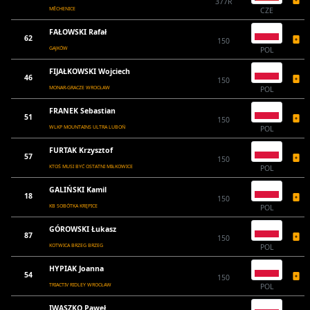
377R
MĚCHENICE
CZE
FAŁOWSKI Rafał
62
150
GAJKÓW
POL
FIJAŁKOWSKI Wojciech
46
150
MONAR-GRACZE WROCŁAW
POL
FRANEK Sebastian
51
150
WLKP MOUNTAINS ULTRA LUBOŃ
POL
FURTAK Krzysztof
57
150
KTOŚ MUSI BYĆ OSTATNI MIŁKOWICE
POL
GALIŃSKI Kamil
18
150
KB SOBÓTKA KRĘPICE
POL
GÓROWSKI Łukasz
87
150
KOTWICA BRZEG BRZEG
POL
HYPIAK Joanna
54
150
TRIACTIV RIDLEY WROCŁAW
POL
IWASZKO Paweł