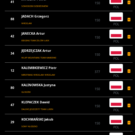
41
150
SOWIODZIKI DZIERŻONIÓW
POL
JADACH Grzegorz
88
150
WROCŁAW
POL
JANECKA Artur
42
150
BIEGING TEAM ZELÓW ŁASK
POL
JĘDRZEJCZAK Artur
34
150
WLKP MOUNTAINS TEAM KAMIONKI
POL
KALEMBKIEWICZ Piotr
12
377
MIROTRANS WROCŁAW WROCŁAW
POL
KALINOWSKA Justyna
80
150
GŁOGÓW
POL
KLEPACZEK Dawid
47
150
DALEKO JESZCZE?!? TEAM LUBIN
POL
KOCHMAŃSKI Jakub
29
150
SOWY KŁODZKO
POL