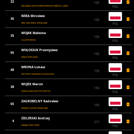
32
150
BIEGAJĄCA KASTA MIEDZIOWEGO MIASTA LUBIN
POL
WIRA Mirosław
36
150
MKS SIECHNICE WROCŁAW
POL
WOJAK Malwina
35
150
SULISTROWICE
POL
WOŁOSIUK Przemysław
95
150
BIAŁA PODLASKA
POL
WRONA Łukasz
48
150
AKTYWNY WAŁBRZYCH BOLEŚCIN
POL
WUJEK Marcin
38
150
DZIKA KUNA GOSTYŃ GOSTYŃ
POL
ZAGROBELNY Radosław
65
150
MONKO COFFEE WROCŁAW
POL
ZIELIŃSKI Andrzej
4
377
HRMAX ŻORY ŻORY
POL