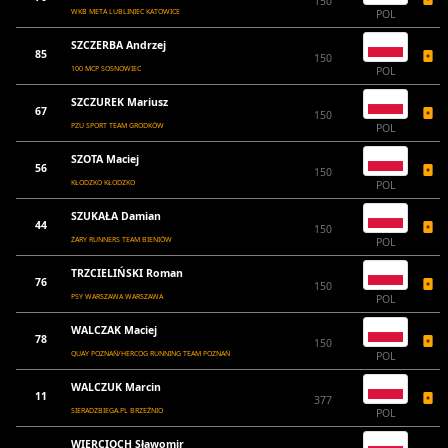
150
WKB META LUBLINIEC KATOWICE
POL
SZCZERBA Andrzej
85
150
100 MCP SOSNOWIEC
POL
SZCZUREK Mariusz
67
150
PZU SPORT TEAM GRODKÓW
POL
SZOTA Maciej
56
150
KŁODZKO KŁODZKO
POL
SZUKAŁA Damian
44
150
ŻARY RUNNERS TEAM BIENIÓW
POL
TRZCIELIŃSKI Roman
76
150
PSY WARSZAWA WARSZAWA
POL
WALCZAK Maciej
78
150
QUAY POZNAŃ/HERCOG RUNNING TEAM POZNAŃ
POL
WALCZUK Marcin
11
377
SIERADZBIEGA.PL BRZEŹNIO
POL
WIERCIOCH Sławomir