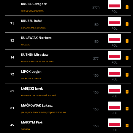
KRUPA Grzegorz
377R
KB SOBÓTKA SOBÓTKA
POL
KRUZEL Rafał
71
150
BIEGOWE MISIE LEGNICA
POL
KULAWIAK Norbert
82
150
KŁODZKO
POL
KUTNIK Mirosław
14
377
KB BIAŁA BIEGA BIAŁA PODLASKA
POL
LIPOK Lucjan
72
150
LUCKY LUCK ZABRZE
POL
ŁABĘCKI Jarek
61
150
KB MANIAC/KB UE POZNAŃ POZNAŃ
POL
MAĆKOWIAK Łukasz
83
150
JAK SIĘ UDA TO DOBIEGNĘ/DOJADE WROCŁAW
POL
MAKSYM Piotr
45
150
SOBÓTKA
POL