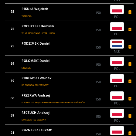
PIKUŁA Wojciech
93
150
TERESPOL
POL
POCHYLSKI Dominik
75
150
WLKP MOUNTAINS ULTRA LUBOŃ
POL
PODZIMEK Daniel
25
150
NED
POŁOMSKI Daniel
69
150
SZCZECIN
POL
POROWSKI Waldek
19
150
KB SOBÓTKA CELESTYNÓW
POL
PRZERWA Andrzej
68
150
KOCHAM IZE, MAJE I BORYSIAKA SUPER CHŁOPAKA DZIERŻONIÓW
POL
RECZUCH Andrzej
39
150
DYWIZJON 102 BIELAWA
POL
ROZNERSKI Łukasz
21
150