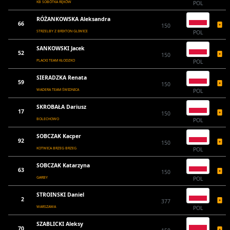
KB SOBÓTKA RĘKÓW
POL
RÓŻANKOWSKA Aleksandra
66
150
STRZELBY Z BRIXTON GLIWICE
POL
SANKOWSKI Jacek
52
150
PLACKI TEAM KŁODZKO
POL
SIERADZKA Renata
59
150
WADERA TEAM ŚWIDNICA
POL
SKROBAŁA Dariusz
17
150
BOLECHOWO
POL
SOBCZAK Kacper
92
150
KOTWICA BRZEG BRZEG
POL
SOBCZAK Katarzyna
63
150
GARBY
POL
STROINSKI Daniel
2
377
WARSZAWA
POL
SZABLICKI Aleksy
70