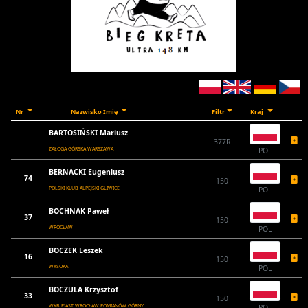
Nr
Nazwisko Imię
Filtr
Kraj
BARTOSIŃSKI Mariusz
377R
ZAŁOGA GÓRSKA WARSZAWA
POL
BERNACKI Eugeniusz
74
150
POLSKI KLUB ALPEJSKI GLIWICE
POL
BOCHNAK Paweł
37
150
WROCŁAW
POL
BOCZEK Leszek
16
150
WYSOKA
POL
BOCZULA Krzysztof
33
150
WKB PIAST WROCŁAW POMIANÓW GÓRNY
POL