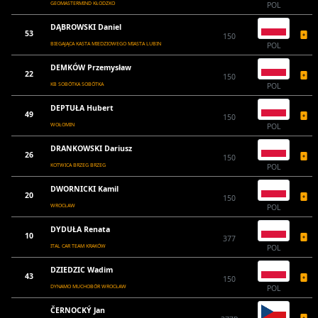
GEOMASTERMIND KŁODZKO
POL
DĄBROWSKI Daniel
53
150
BIEGAJĄCA KASTA MIEDZIOWEGO MIASTA LUBIN
POL
DEMKÓW Przemysław
22
150
KB SOBÓTKA SOBÓTKA
POL
DEPTUŁA Hubert
49
150
WOŁOMIN
POL
DRANKOWSKI Dariusz
26
150
KOTWICA BRZEG BRZEG
POL
DWORNICKI Kamil
20
150
WROCŁAW
POL
DYDUŁA Renata
10
377
ITAL CAR TEAM KRAKÓW
POL
DZIEDZIC Wadim
43
150
DYNAMO MUCHOBÓR WROCŁAW
POL
ČERNOCKÝ Jan