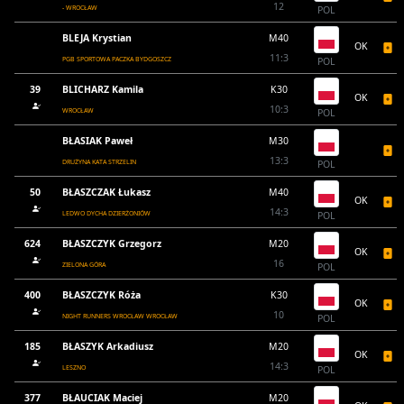
12
- WROCŁAW
POL
BLEJA Krystian
M40
OK
11:3
PGB SPORTOWA PACZKA BYDGOSZCZ
POL
39
BLICHARZ Kamila
K30
OK
10:3
WROCŁAW
POL
BŁASIAK Paweł
M30
13:3
DRUŻYNA KATA STRZELIN
POL
50
BŁASZCZAK Łukasz
M40
OK
14:3
LEDWO DYCHA DZIERŻONIÓW
POL
624
BŁASZCZYK Grzegorz
M20
OK
16
ZIELONA GÓRA
POL
400
BŁASZCZYK Róża
K30
OK
10
NIGHT RUNNERS WROCŁAW WROCŁAW
POL
185
BŁASZYK Arkadiusz
M20
OK
14:3
LESZNO
POL
377
BŁAUCIAK Maciej
M20