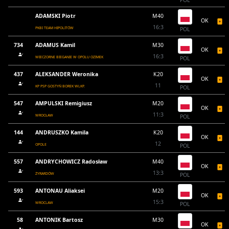
POL
ADAMSKI Piotr
M40
OK
16:3
PKBI TEAM HIPOLITÓW
POL
734
ADAMUS Kamil
M30
OK
16:3
WIECZORNE BIEGANIE W OPOLU OZIMEK
POL
437
ALEKSANDER Weronika
K20
OK
11
KP PSP GOSTYŃ BOREK WLKP.
POL
547
AMPULSKI Remigiusz
M20
OK
11:3
WROCŁAW
POL
144
ANDRUSZKO Kamila
K20
OK
12
OPOLE
POL
557
ANDRYCHOWICZ Radosław
M40
OK
13:3
ŻYRARDÓW
POL
593
ANTONAU Aliaksei
M20
OK
15:3
WROCLAW
POL
58
ANTONIK Bartosz
M30
OK