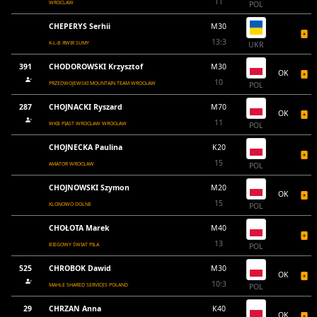
11
WROCLAW
POL
CHEPERYS Serhii
M30
13:3
K-L-B ЯWIR SUMY
UKR
391
CHODOROWSKI Krzysztof
M30
OK
10
PRZEDWOJEWSKI MOUNTAIN TEAM WROCŁAW
POL
287
CHOJNACKI Ryszard
M70
OK
11
WKB PIAST WROCŁAW WROCŁAW
POL
CHOJNECKA Paulina
K20
15
AMATOR WROCŁAW
POL
CHOJNOWSKI Szymon
M20
OK
15
KLONOWO DOLNE
POL
CHOŁOTA Marek
M40
13
BIEGOWY ŚWIAT PIŁA
POL
525
CHROBOK Dawid
M30
OK
10:3
MAHLE SHARED SERVICES POLAND
POL
29
CHRZAN Anna
K40
OK