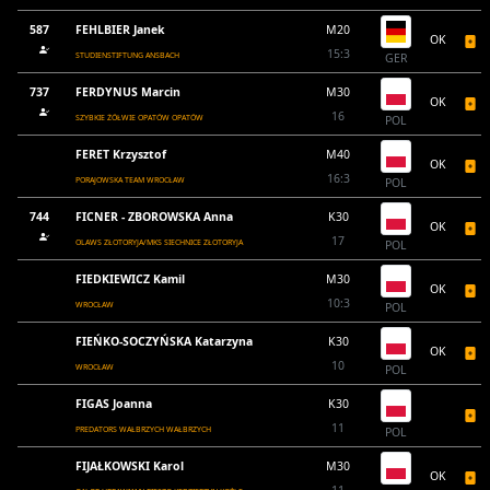
587
FEHLBIER Janek
M20
OK
15:3
STUDIENSTIFTUNG ANSBACH
GER
737
FERDYNUS Marcin
M30
OK
16
SZYBKIE ŻÓŁWIE OPATÓW OPATÓW
POL
FERET Krzysztof
M40
OK
16:3
PORAJOWSKA TEAM WROCŁAW
POL
744
FICNER - ZBOROWSKA Anna
K30
OK
17
OLAWS ZŁOTORYJA/MKS SIECHNICE ZŁOTORYJA
POL
FIEDKIEWICZ Kamil
M30
OK
10:3
WROCŁAW
POL
FIEŃKO-SOCZYŃSKA Katarzyna
K30
OK
10
WROCŁAW
POL
FIGAS Joanna
K30
11
PREDATORS WAŁBRZYCH WAŁBRZYCH
POL
FIJAŁKOWSKI Karol
M30
OK