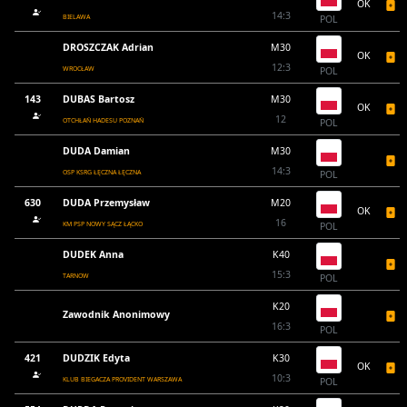
OK
14:3
BIELAWA
POL
DROSZCZAK Adrian
M30
OK
12:3
WROCŁAW
POL
143
DUBAS Bartosz
M30
OK
12
OTCHŁAŃ HADESU POZNAŃ
POL
DUDA Damian
M30
14:3
OSP KSRG ŁĘCZNA ŁĘCZNA
POL
630
DUDA Przemysław
M20
OK
16
KM PSP NOWY SĄCZ ŁĄCKO
POL
DUDEK Anna
K40
15:3
TARNOW
POL
K20
Zawodnik Anonimowy
16:3
POL
421
DUDZIK Edyta
K30
OK
10:3
KLUB BIEGACZA PROVIDENT WARSZAWA
POL