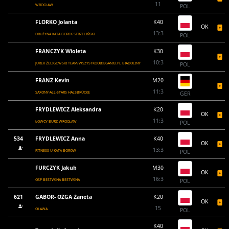
11
WROCŁAW
POL
FLORKO Jolanta
K40
OK
13:3
DRUŻYNA KATA BOREK STRZELIŃSKI
POL
FRANCZYK Wioleta
K30
10:3
JUREK ŻELIGOWSKI TEAM/WSZYSTKOOBIEGANIU.PL BIADOLINY
POL
FRANZ Kevin
M20
11:3
SAXONY-ALL-STARS HALSBRÜCKE
GER
FRYDLEWICZ Aleksandra
K20
OK
11:3
ŁOWCY BURZ WROCŁAW
POL
534
FRYDLEWICZ Anna
K40
OK
13:3
FITNESS U KATA BORÓW
POL
FURCZYK Jakub
M30
OK
16:3
OSP BESTWINA BESTWINA
POL
621
GABOR- OŻGA Żaneta
K20
OK
15
OŁAWA
POL
K40