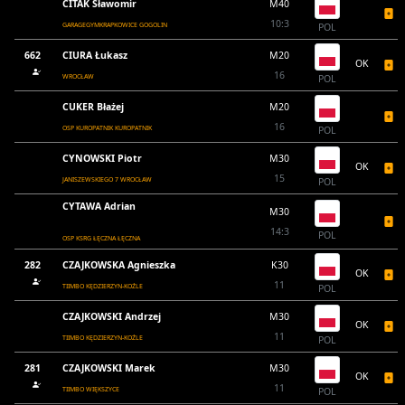
CITAK Sławomir
M40
10:3
GARAGEGYMKRAPKOWICE GOGOLIN
POL
662
CIURA Łukasz
M20
OK
16
WROCŁAW
POL
CUKER Błażej
M20
16
OSP KUROPATNIK KUROPATNIK
POL
CYNOWSKI Piotr
M30
OK
15
JANISZEWSKIEGO 7 WROCŁAW
POL
CYTAWA Adrian
M30
14:3
POL
OSP KSRG ŁĘCZNA ŁĘCZNA
282
CZAJKOWSKA Agnieszka
K30
OK
11
TIIMBO KĘDZIERZYN-KOŹLE
POL
CZAJKOWSKI Andrzej
M30
OK
11
TIIMBO KĘDZIERZYN-KOŹLE
POL
281
CZAJKOWSKI Marek
M30
OK
11
TIIMBO WIĘKSZYCE
POL