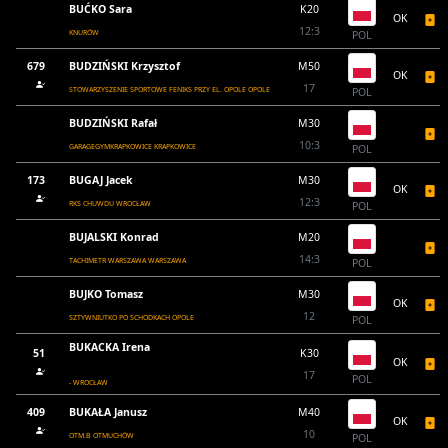
BUĆKO Sara
K20
OK
12:3
KNURÓW
POL
679
BUDZIŃSKI Krzysztof
M50
OK
17
STOWARZYSZENIE SPORTOWE FENIKS PRZY EL. OPOLE OPOLE
POL
BUDZIŃSKI Rafał
M30
10:3
GARAGEGYMKRAPKOWICE KRAPKOWICE
POL
173
BUGAJ Jacek
M30
OK
12:3
RKS CHUWDU WROCŁAW
POL
BUJALSKI Konrad
M20
14:3
TACHIMETR WARSZAWA WARSZAWA
POL
BUJKO Tomasz
M30
OK
12
SZTYWNIUTKO PO SCHODKACH OPOLE
POL
BUKACKA Irena
51
K30
OK
17
POL
- WROCŁAW
409
BUKAŁA Janusz
M40
OK
10
OTM.B OTMUCHÓW
POL