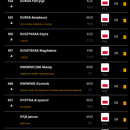
554
DURDA Patrycja
K20
OK
15:3
POL
425
DURKA Amadeusz
M20
OK
10:3
OSP LESZNO- GRONOWO LESZNO
POL
456
DUSZYNSKA Edyta
K20
OK
11:3
LUBSKO
POL
457
DUSZYŃSKA Magdalena
K40
OK
11:3
LUBSKO
POL
DWORNICZAK Maciej
M40
13
CARREFOUR BOREK TEAM WROCŁAW
POL
668
DWORNIK Dominik
M20
OK
17
ZESPÓŁ SZKÓŁ TECHNICZNYCH OSTRÓW WIELKOPOLSKI RADŁÓW
POL
651
DYDYNA Krzysztof
M20
OK
16:3
WILKANÓW
POL
DYJA Janusz
M30
OK
10
WROCŁAW
POL