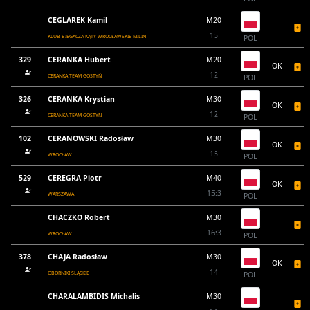
CEGLAREK Kamil
M20
15
KLUB BIEGACZA KĄTY WROCŁAWSKIE MILIN
POL
329
CERANKA Hubert
M20
OK
12
CERANKA TEAM GOSTYŃ
POL
326
CERANKA Krystian
M30
OK
12
CERANKA TEAM GOSTYŃ
POL
102
CERANOWSKI Radosław
M30
OK
15
WROCŁAW
POL
529
CEREGRA Piotr
M40
OK
15:3
WARSZAWA
POL
CHACZKO Robert
M30
16:3
WROCŁAW
POL
378
CHAJA Radosław
M30
OK
14
OBORNIKI ŚLĄSKIE
POL
CHARALAMBIDIS Michalis
M30