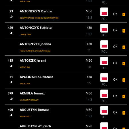
10:3
WROCŁAW
POL
23
ANTONISZYN Dariusz
M50
OK
13:3
SZCZYTKOWICE W BIEGU SZCZYTKOWICE
POL
420
ANTOŃCZYK Elżbieta
K30
OK
10:3
- WROCŁAW
POL
ANTOSZCZYK Joanna
K20
OK
11
ROŻO RUNNING DIVISION KALISZ
POL
415
ANTOSZEK Jeremi
M30
OK
10
WROCŁAW
POL
71
APOLINARSKA Natalia
K30
OK
15
WROCŁAW
POL
379
ARMUŁA Tomasz
M30
OK
14:3
WYSOKA-WROCŁAW
POL
490
AUGUSTYN Tomasz
M50
OK
13:3
PIASECZNO
POL
AUGUSTYN Wojciech
M20
OK