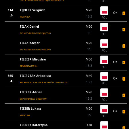
11
GALOP UPRAWIANY PIESZO KĘDZIERZYN-KOŹLE
POL
114
FIJOŁEK Sergiusz
M20
OK
16:3
TRZEPNICA
POL
FILAK Daniel
M20
11
ZKS KUŹNIKI RUNNING PAJĘCZNO
POL
FILAK Kacper
M20
11
ZKS KUŹNIKI RUNNING PAJĘCZNO
POL
FILBIER Mirosław
M50
OK
13:3
SIEMIANOWICE ŚL.
POL
565
FILIPCZAK Arkadiusz
M40
OK
13:3
PIECHOTĄ PO SCHODACH PIOTRKÓW TRYBUNALSKI
POL
FILIPEK Adrian
M20
13:3
OSP CHRZANÓW CHRZANÓW
POL
FISZER Lukasz
M20
OK
15
WROCLAW
POL
FLOREK Katarzyna
K30