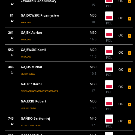
Zawodnik Anonimowy
OK
15
POL
81
GAJDOWSKI Przemysław
M30
OK
10
WROCŁAW
POL
261
GAJEK Adrian
M30
OK
16:3
WROCŁAW
POL
552
GAJEWSKI Kamil
M20
OK
11:3
WROCŁAW
POL
486
GAJOS Michał
M30
OK
10:3
MMCAR ŚLĘZA
POL
GALICZ Karol
M30
OK
17
BKS WATAHA WARSZAWA WARSZAWA
POL
GAŁECKI Robert
M30
OK
13:3
HFB KIEŁCZÓW
POL
743
GAŃKO Bartłomiej
M40
OK
17
16 DBOT WROCŁAW
POL