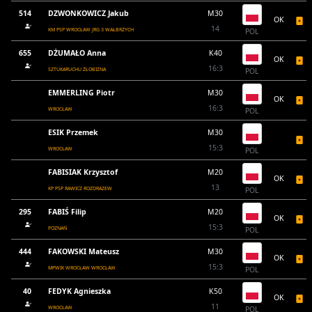
514
DZWONKOWICZ Jakub
M30
OK
14
KM PSP WROCŁAW JRG 3 WAŁBRZYCH
POL
655
DŻUMAŁO Anna
K40
OK
16:3
SZTUKARUCHU ŻŁOBIZNA
POL
EMMERLING Piotr
M30
OK
16:3
WROCŁAW
POL
ESIK Przemek
M30
15:3
WROCŁAW
POL
FABISIAK Krzysztof
M20
OK
13
KP PSP RAWICZ ROZDRAZEW
POL
295
FABIŚ Filip
M20
OK
15:3
POZNAŃ
POL
444
FAKOWSKI Mateusz
M30
OK
15:3
MPWIK WROCŁAW WROCŁAW
POL
40
FEDYK Agnieszka
K50
OK
11
WROCŁAW
POL