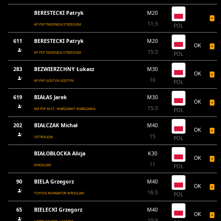
BERESTECKI Patryk
M20
11:3
KP PSP ŚWIDNICA STRZEGOM
POL
611
BERESTECKI Patryk
M20
OK
15:3
KP PSP ŚWIDNICA STRZEGOM
POL
283
BEZWIERZCHNY Łukasz
M30
OK
10
KP PSP GOSTYŃ GOSTYŃ
POL
619
BIAŁAS Jarek
M30
OK
15:3
KM PSP M.ST. WARSZAWY WARSZAWA
POL
202
BIAŁCZAK Michał
M40
OK
15
OSTROŁĘKA
POL
BIAŁOBŁOCKA Alicja
K30
OK
11
WROCŁAW
POL
90
BIELA Grzegorz
M40
OK
16:3
TOYOTA RUNMATOR WROCŁAW
POL
65
BIELECKI Grzegorz
M40
OK
10:3