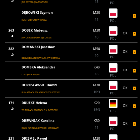
15
JRG OSTROŁĘKA PUŁTUSK
POL
DĘBOWSKI Szymon
M20
11
RUN FOR FUN ŚWIDNICA
POL
263
DOBEK Mateusz
M30
OK
10
JAWOR RIVER GYM ZĘBOWICE
POL
DOMAŃSKI Jarosław
382
M50
OK
10
POL
BIEGAMDLAZDROWIA.PL ŚWIERZAWA
DOMSKA Aleksandra
K40
OK
16
LODOJADY STĘPIN
POL
DOROSŁAWSKI Dawid
M30
OK
10:3
RUN ATTACK POLKOWICE POLKOWICE
POL
171
DRÜEKE Helena
K20
OK
15:3
TG TRIZACK ROSTOCK E.V. ROSTOCK
GER
DREWNIAK Karolina
K30
OK
11
ROŻO RUNNING DIVISION WROCŁAW
POL
231
DRIEMEL Paweł
M20