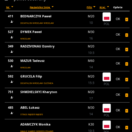
Nr
Nazwisko Imię
Filtr
Kraj
Opłata
411
BEDNARCZYK Paweł
M20
OK
10
DECATHLON WROCŁAW WROCŁAW
POL
527
DYMEK Paweł
M30
OK
16
WROCŁAW
349
RADZIVONAU Dzmitry
M20
OK
10:3
530
MAZUR Tadeusz
M60
OK
14
WROCŁAW
592
GRUCELA Filip
M20
OK
15:3
DECATHLON WROCŁAW OLEŚNICA
POL
751
SHMIHELSKYI Kharyton
M20
OK
17
485
ABEL Łukasz
M30
OK
14
STINGS RĄBIEŃ RĄBIEŃ
POL
ADAMCZYK Monika
K30
OK
10:3
MAHLE SHARED SERVICES POLAND