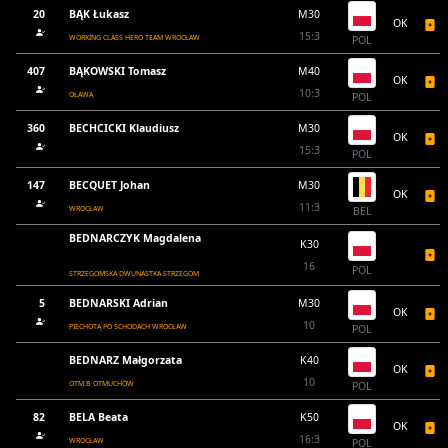
20
BĄK Łukasz
M30
OK
15:3
WORKING CLASS HERO TEAM WROCŁAW
POL
407
BĄKOWSKI Tomasz
M40
OK
10:3
OŁAWA
POL
360
BECHCICKI Klaudiusz
M30
OK
15:3
POL
147
BECQUET Johan
M30
OK
11:3
WROCŁAW
BEL
BEDNARCZYK Magdalena
K30
16
POL
STRZEGOMSKA DWUNASTKA STRZEGOM
5
BEDNARSKI Adrian
M30
OK
10
PIECHOTĄ PO SCHODACH WROCŁAW
POL
BEDNARZ Małgorzata
K40
OK
10
OTM.B OTMUCHÓW
POL
82
BELA Beata
K50
OK
16:3
WROCŁAW
POL