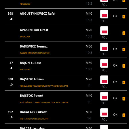
13:3
PIASECZNO
POL
598
AUGUSTYNOWICZ Rafał
M40
OK
15:3
POL
AVKSENTIUK Orest
M20
13:3
WROCŁAW
POL
BADEWICZ Tomasz
M30
OK
10:3
GARAGE JIM BEAM KRAPKOWICE
POL
47
BAJON Łukasz
M30
OK
10:3
STRZEGOM
POL
330
BAJSTOK Adrian
M20
OK
11
KOŚCIAŃSKIE TOWARZYSTWO PŁYWACKIE CZEMPIŃ
POL
BAJSTOK Paweł
M40
OK
11
KOŚCIAŃSKIE TOWARZYSTWO PŁYWACKIE CZEMPIŃ
POL
192
BAKALARZ Łukasz
M30
OK
14
TRI TEAM LUBAŃ SIEKIERCZYN
POL
BALCAR Jarosław
M30