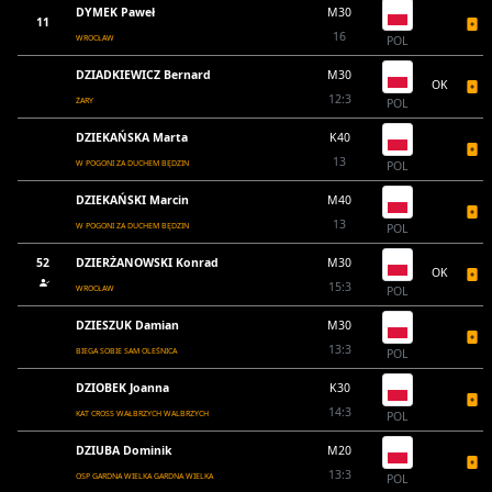
DYMEK Paweł
M30
11
16
WROCŁAW
POL
DZIADKIEWICZ Bernard
M30
OK
12:3
ŻARY
POL
DZIEKAŃSKA Marta
K40
13
W POGONI ZA DUCHEM BĘDZIN
POL
DZIEKAŃSKI Marcin
M40
13
W POGONI ZA DUCHEM BĘDZIN
POL
52
DZIERŻANOWSKI Konrad
M30
OK
15:3
WROCŁAW
POL
DZIESZUK Damian
M30
13:3
BIEGA SOBIE SAM OLEŚNICA
POL
DZIOBEK Joanna
K30
14:3
KAT CROSS WAŁBRZYCH WALBRZYCH
POL
DZIUBA Dominik
M20
13:3
OSP GARDNA WIELKA GARDNA WIELKA
POL