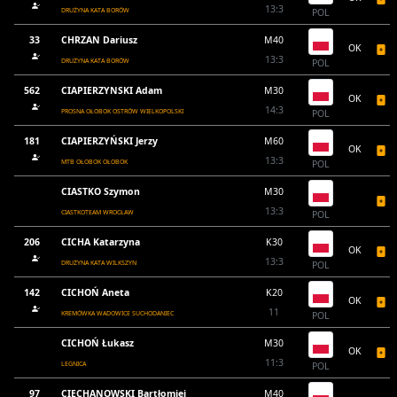
13:3
DRUŻYNA KATA BORÓW
POL
33
CHRZAN Dariusz
M40
OK
13:3
DRUŻYNA KATA BORÓW
POL
562
CIAPIERZYNSKI Adam
M30
OK
14:3
PROSNA OŁOBOK OSTRÓW WIELKOPOLSKI
POL
181
CIAPIERZYŃSKI Jerzy
M60
OK
13:3
MTB OŁOBOK OŁOBOK
POL
CIASTKO Szymon
M30
13:3
CIASTKOTEAM WROCŁAW
POL
206
CICHA Katarzyna
K30
OK
13:3
DRUŻYNA KATA WILKSZYN
POL
142
CICHOŃ Aneta
K20
OK
11
KREMÓWKA WADOWICE SUCHODANIEC
POL
CICHOŃ Łukasz
M30
OK
11:3
LEGNICA
POL
97
CIECHANOWSKI Bartłomiej
M40