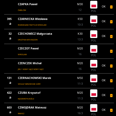
CZAPKA Paweł
M30
OK
12
ĆMIELÓW
POL
395
CZARNECKA Wiesława
K50
OK
10:3
ROZBIEGANE PASTYLKI WROCŁAW
POL
32
CZECHOWICZ Małgorzata
K30
OK
13:3
DRUŻYNA KATA BĘDZIN
POL
CZECZOT Paweł
M20
16
WROCŁAW
POL
CZENCZEK Michał
M20
OK
16
JRG 1 NOWY SĄCZ NOWY SĄCZ
POL
131
CZERNACHOWSKI Marek
M50
OK
11:3
VEOLIA TARNOWSKIE GÓRY
POL
422
CZUBA Krzysztof
M20
OK
11:3
KĘDZIERZYN-KOŹLE
POL
603
CZWOJDRAK Mateusz
M20
OK
16:3
RAWICZ
POL