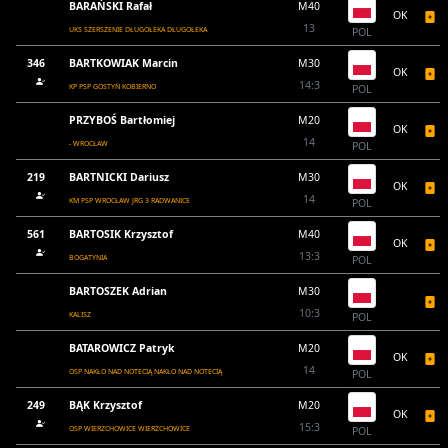
BARAŃSKI Rafał
M40
OK
13
UKS SZERSZENIE DŁUGOŁEKA DŁUGOŁEKA
POL
346
BARTKOWIAK Marcin
M30
OK
14:3
KP PSP GOSTYŃ KOBIERNO
POL
PRZYBOŚ Bartłomiej
M20
OK
14
- WROCŁAW
POL
219
BARTNICKI Dariusz
M30
OK
14
KM PSP WROCŁAW JRG 3 RADWANICE
POL
561
BARTOSIK Krzysztof
M40
OK
13:3
BOGATYNIA
POL
BARTOSZEK Adrian
M30
10:3
KALISZ
POL
BATAROWICZ Patryk
M20
OK
14
OSP NAKŁO NAD NOTECIĄ NAKŁO NAD NOTECIĄ
POL
249
BĄK Krzysztof
M20
OK
15:3
OSP WIERZCHOWICE WIERZCHOWICE
POL