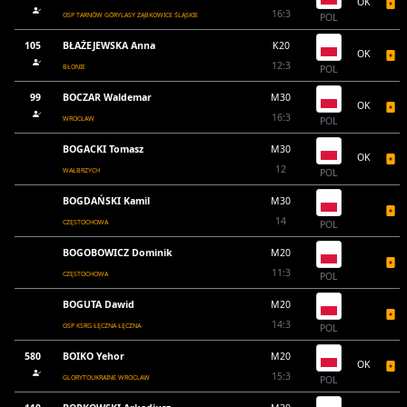
OK
16:3
OSP TARNÓW GÓRYLASY ZĄBKOWICE ŚLĄSKIE
POL
105
BŁAŻEJEWSKA Anna
K20
OK
12:3
BŁONIE
POL
99
BOCZAR Waldemar
M30
OK
16:3
WROCŁAW
POL
BOGACKI Tomasz
M30
OK
12
WAŁBRZYCH
POL
BOGDAŃSKI Kamil
M30
14
CZĘSTOCHOWA
POL
BOGOBOWICZ Dominik
M20
11:3
CZĘSTOCHOWA
POL
BOGUTA Dawid
M20
14:3
OSP KSRG ŁĘCZNA ŁĘCZNA
POL
580
BOIKO Yehor
M20
OK
15:3
GLORYTOUKRAINE WROCLAW
POL