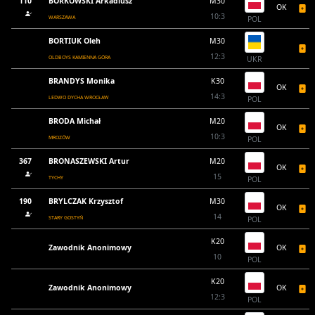
110
BORKOWSKI Arkadiusz
M30
OK
10:3
WARSZAWA
POL
BORTIUK Oleh
M30
12:3
OLDBOYS KAMIENNA GÓRA
UKR
BRANDYS Monika
K30
OK
14:3
LEDWO DYCHA WROCŁAW
POL
BRODA Michał
M20
OK
10:3
MROZÓW
POL
367
BRONASZEWSKI Artur
M20
OK
15
TYCHY
POL
190
BRYLCZAK Krzysztof
M30
OK
14
STARY GOSTYŃ
POL
K20
Zawodnik Anonimowy
OK
10
POL
K20
Zawodnik Anonimowy
OK
12:3
POL