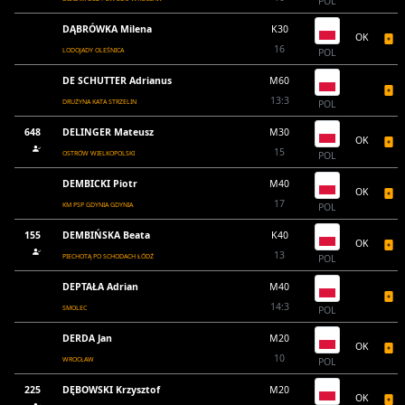
POL
DĄBRÓWKA Milena
K30
OK
16
LODOJADY OLEŚNICA
POL
DE SCHUTTER Adrianus
M60
13:3
DRUŻYNA KATA STRZELIN
POL
648
DELINGER Mateusz
M30
OK
15
OSTRÓW WIELKOPOLSKI
POL
DEMBICKI Piotr
M40
OK
17
KM PSP GDYNIA GDYNIA
POL
155
DEMBIŃSKA Beata
K40
OK
13
PIECHOTĄ PO SCHODACH ŁÓDŹ
POL
DEPTAŁA Adrian
M40
14:3
SMOLEC
POL
DERDA Jan
M20
OK
10
WROCŁAW
POL
225
DĘBOWSKI Krzysztof
M20
OK