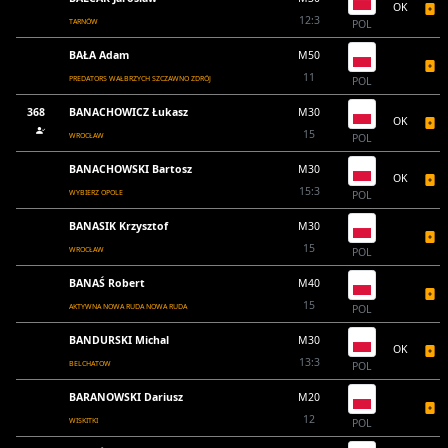
OK
12:3
TARNÓW
POL
BAŁA Adam
M50
11
PREDATORS WAŁBRZYCH SZCZAWNO ZDRÓJ
POL
368
BANACHOWICZ Łukasz
M30
OK
15
WROCŁAW
POL
BANACHOWSKI Bartosz
M30
OK
15:3
WYBIERZ OPOLE
POL
BANASIK Krzysztof
M30
15
WROCŁAW
POL
BANAŚ Robert
M40
15
AKTYWNA NOWA RUDA NOWA RUDA
POL
BANDURSKI Michal
M30
OK
13:3
BELCHATOW
POL
BARANOWSKI Dariusz
M20
12
WISKITKI
POL