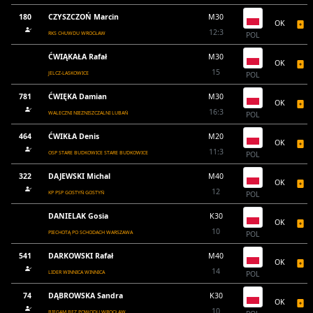
180
CZYSZCZOŃ Marcin
M30
OK
12:3
RKS CHUWDU WROCŁAW
POL
ĆWIĄKAŁA Rafał
M30
OK
15
JELCZ-LASKOWICE
POL
781
ĆWIĘKA Damian
M30
OK
16:3
WALECZNI NIEZNISZCZALNI LUBAŃ
POL
464
ĆWIKŁA Denis
M20
OK
11:3
OSP STARE BUDKOWICE STARE BUDKOWICE
POL
322
DAJEWSKI Michal
M40
OK
12
KP PSP GOSTYŃ GOSTYŃ
POL
DANIELAK Gosia
K30
OK
10
PIECHOTĄ PO SCHODACH WARSZAWA
POL
541
DARKOWSKI Rafał
M40
OK
14
LIDER WINNICA WINNICA
POL
74
DĄBROWSKA Sandra
K30
OK
10
BIEGAM BEZ POWODU WROCŁAW