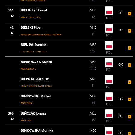
HAPPY SCHOOL LEGNICA
POL
151
BIELIŃSKI Pawel
M30
OK
12
MAX.X TEAM PIEŃSK
POL
42
BIELSKI Piotr
M40
OK
11
ZAWSZE&WSZĘDZIE OLEŚNICA OLEŚNICA
POL
BIENIAS Damian
M30
12:3
HIGHLANDERS TEAM KOZY
POL
BIERNACZYK Marek
M30
OK
11:3
KRZEMIENIEWO
POL
BIERNAT Mateusz
M20
11
KREMÓWKA WADOWICE OPOLE
POL
BINKOWSKI Michał
M30
OK
14
ROKIETNICA
POL
366
BIŃCZAK Jonasz
M20
OK
15
WROCŁAW
POL
BIŃKOWSKA Monika
K30
OK