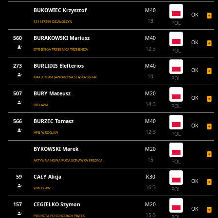
BUKOWIEC Krzysztof
M40
OK
13
531147299 DZIAŁOSZYN
POL
560
BURAKOWSKI Mariusz
M40
OK
12:3
DTR BIEGA TRZEBNICA TRZEBNICA
POL
273
BURLIDIS Elefterios
M40
OK
10
MAX.X TEAM JAWORZYNA ŚLĄSKA 58-140
POL
507
BURY Mateusz
M20
OK
14:3
BIELAWA
POL
566
BURZEC Tomasz
M40
OK
12:3
HFB WROCŁAW
POL
BYKOWSKI Marek
M20
15
AKTYWNA NOWA RUDA ŚCINAWKA ŚREDNIA
POL
59
CAŁY Alicja
K30
OK
16:3
WROCŁAW
POL
157
CEGIEŁKO Szymon
M20
OK
15:3
PIECHOTĄ PO SCHODACH PIĄTEK
POL