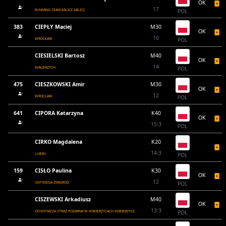
OK
17
RUNNING TEAM MILICZ MILICZ
POL
383
CIEPŁY Maciej
M30
OK
10
WROCŁAW
POL
CIESIELSKI Bartosz
M40
OK
14
WAŁBRZYCH
POL
475
CIESZKOWSKI Amir
M30
OK
12
WROCLAW
POL
641
CIPORA Katarzyna
K40
OK
15:3
POL
CIRKO Magdalena
K20
14:3
LUBIN
POL
159
CISŁO Paulina
K30
OK
12
OSP BIEGA ŻMIGRÓD
POL
CISZEWSKI Arkadiusz
M40
OK
13:3
OCHOTNICZA STRAŻ POŻARNA W KOBIERZYCACH KOBIERZYCE
POL