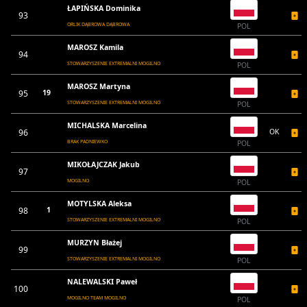
ŁAPIŃSKA Dominika
93
ORLIK DĄBROWA DĄBROWA
POL
MAROSZ Kamila
94
STOWARZYSZENIE EXTREMALNI MOGILNO
POL
MAROSZ Martyna
95
19
STOWARZYSZENIE EXTREMALNI MOGILNO
POL
MICHALSKA Marcelina
96
OK
BRAK PADNIEWKO
POL
MIKOŁAJCZAK Jakub
97
MOGILNO
POL
MOTYLSKA Aleksa
98
1
STOWARZYSZENIE EXTREMALNI MOGILNO
POL
MURZYN Błażej
99
STOWARZYSZENIE EXTREMALNI MOGILNO
POL
NALEWALSKI Paweł
100
MOGILNO TEAM MOGILNO
POL