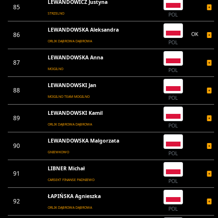
LEWANDOWICZ Justyna
85
STRZELNO
POL
LEWANDOWSKA Aleksandra
86
OK
ORLIK DĄBROWA DĄBROWA
POL
LEWANDOWSKA Anna
87
MOGILNO
POL
LEWANDOWSKI Jan
88
MOGILNO TEAM MOGILNO
POL
LEWANDOWSKI Kamil
89
ORLIK DĄBROWA DĄBROWA
POL
LEWANDOWSKA Malgorzata
90
GNIEWKOWO
POL
LIBNER Michał
91
CARSEKT FINANSE PADNIEWO
POL
ŁAPIŃSKA Agnieszka
92
ORLIK DĄBROWA DĄBROWA
POL