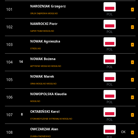
NAROZNIAK Grzegorz
101
ORLIK DĄBROWA MOGILNO
POL
NAWROCKI Piotr
102
SAPER TEAM MOGOLNO
POL
NOWAK Agnieszka
103
STRZELNO
POL
NOWAK Bożena
104
14
AKTYWNE MOGILNO MOGILNO
POL
NOWAK Marek
105
ORKA MOGILNO MOGILNO
POL
NOWOPOLSKA Klaudia
106
MOGILNO
POL
OKTABIŃSKI Karol
107
8
STOWARZYSZENIE EXTREMALNI MOGILNO
POL
OWCZARZAK Alan
108
OK
ZUMBA PADNIEWKO
POL