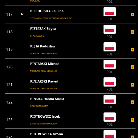
MOGILNO
POL
PIECHULSKA Paulina
117
6
STOWARZYSZENIE EXTREMALNI MOGILNO
POL
PIETRZAK Edyta
118
BRAK PAKOSC
POL
PIĘTA Radosław
119
MOGILNO TEAM PADNIEWKO
POL
PINIARSKI Michał
120
MOGILNO TEAM MOGILNO
POL
PINIARSKI Paweł
121
MOGILNO TEAM MOGILNO
POL
PIŃSKA Hanna Maria
122
BRAK OSTROWITE
POL
PIOTROWICZ Jacek
123
SAPER TEAM INOWROCŁAW
POL
PIOTROWSKA Iwona
124