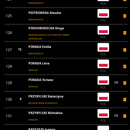
BRAK MOGILNO
POL
PIOTROWSKA Klaudia
125
BRAK MOGILNO
POL
PODHORODECKA Kinga
126
INOWROCŁAWSKI KLUB SPORTOWY KARATE
POL
INOWROCŁAW
PORADA Emilia
127
15
BRAK MOGILNO
POL
PORADA Lena
128
MOGILNO
POL
PORADA Tomasz
129
OK
MOGILNO
POL
PRZYBYLSKI Katarzyna
130
9
AKTYWNE MOGILNO MOGILNO
POL
PRZYBYLSKI Michalina
131
OK
MOGILNO
POL
RADSZAJD Joanna