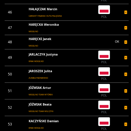
POL
HAŁAJCZAK Marcin
46
CARSEKT FINANSE HUTA PALĘDZKA
POL
HARĘCKA Weronika
47
MOGILNO
HARĘCKI Janek
48
OK
MOGILNO
JARLACZYK Justyna
49
BRAK MOGILNO
POL
JAROSZEK Julita
50
ZUMBA PADNIEWKO
POL
JÓŹWIAK Artur
51
MOGILNO TEAM WTÓREK
POL
JÓŹWIAK Beata
52
MOGILNO TEAM WILCZYN
POL
KACZYŃSKI Damian
53
BRAK MOGILNO
POL