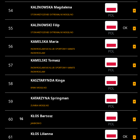
KALINOWSKA Magdalena
54
STOWARZYSZENIE EXTREMALNI MOGILNO
POL
KALINOWSKI Filip
55
OK
STOWARZYSZENIE EXTREMALNI MOGILNO
POL
KAMELSKA Maria
56
INOWROCŁAWSKI KLUB SPORTOWY KARATE
POL
INOWROCŁAW
KAMELSKI Tomasz
57
INOWROCŁAWSKI KLUB SPORTOWY KARATE
POL
INOWROCŁAW
KASZTARYNDA Kinga
58
BRAK MOGILNO
POL
KATARZYNA Springman
59
ZUMBA MOGILNO
POL
KŁOS Bartosz
60
16
JANIKOWO
POL
KŁOS Lilianna
61
OK