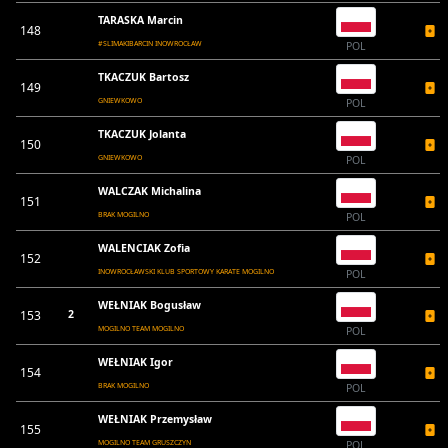
TARASKA Marcin
148
#SLIMAKIBARCIN INOWROCŁAW
POL
TKACZUK Bartosz
149
GNIEWKOWO
POL
TKACZUK Jolanta
150
GNIEWKOWO
POL
WALCZAK Michalina
151
BRAK MOGILNO
POL
WALENCIAK Zofia
152
INOWROCŁAWSKI KLUB SPORTOWY KARATE MOGILNO
POL
WEŁNIAK Bogusław
153
2
MOGILNO TEAM MOGILNO
POL
WEŁNIAK Igor
154
BRAK MOGILNO
POL
WEŁNIAK Przemysław
155
MOGILNO TEAM GRUSZCZYN
POL