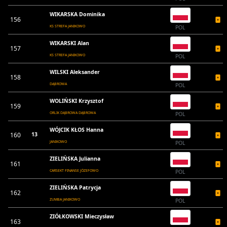
WIKARSKA Dominika
156
KS STREFA JANIKOWO
POL
WIKARSKI Alan
157
KS STREFA JANIKOWO
POL
WILSKI Aleksander
158
DĄBROWA
POL
WOLIŃSKI Krzysztof
159
ORLIK DĄBROWA DĄBROWA
POL
WÓJCIK KŁOS Hanna
160
13
JANIKOWO
POL
ZIELIŃSKA Julianna
161
CARSEKT FINANSE JÓZEFOWO
POL
ZIELIŃSKA Patrycja
162
ZUMBA JANIKOWO
POL
ZIÓŁKOWSKI Mieczysław
163