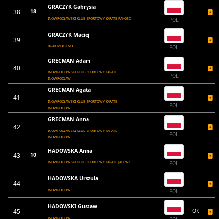
GRACZYK Gabrysia
38
18
INOWROCŁAWSKI KLUB SPORTOWY KARATE PAKOŚĆ
POL
GRACZYK Maciej
39
BRAK MOGILNO
POL
GRECMAN Adam
40
INOWROCŁAWSKI KLUB SPORTOWY KARATE
POL
INOWROCLAW
GRECMAN Agata
41
INOWROCŁAWSKI KLUB SPORTOWY KARATE
POL
INOWROCLAW
GRECMAN Anna
42
INOWROCŁAWSKI KLUB SPORTOWY KARATE
POL
INOWROCŁAW
HADOWSKA Anna
43
10
INOWROCŁAWSKI KLUB SPORTOWY KARATE JACEWO
POL
HADOWSKA Urszula
44
INOWROCŁAW
POL
HADOWSKI Gustaw
45
OK
INOWROCŁAW