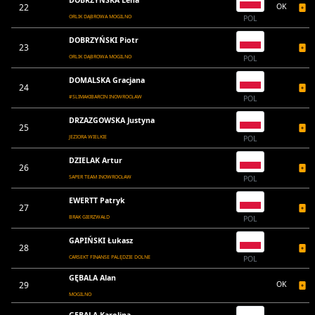
DOBRZYŃSKA Lena
22
OK
ORLIK DĄBROWA MOGILNO
POL
DOBRZYŃSKI Piotr
23
ORLIK DĄBROWA MOGILNO
POL
DOMALSKA Gracjana
24
#SLIMAKIBARCIN INOWROCŁAW
POL
DRZAZGOWSKA Justyna
25
JEZIORA WIELKIE
POL
DZIELAK Artur
26
SAPER TEAM INOWROCŁAW
POL
EWERTT Patryk
27
BRAK GIERZWAŁD
POL
GAPIŃSKI Łukasz
28
CARSEKT FINANSE PALĘDZIE DOLNE
POL
GĘBALA Alan
29
OK
MOGILNO