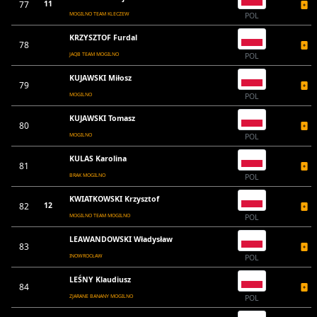
77
11
MOGILNO TEAM KLECZEW
POL
KRZYSZTOF Furdal
78
JAQB TEAM MOGILNO
POL
KUJAWSKI Miłosz
79
MOGILNO
POL
KUJAWSKI Tomasz
80
MOGILNO
POL
KULAS Karolina
81
BRAK MOGILNO
POL
KWIATKOWSKI Krzysztof
82
12
MOGILNO TEAM MOGILNO
POL
LEAWANDOWSKI Władysław
83
INOWROCŁAW
POL
LEŚNY Klaudiusz
84
ZJARANE BANANY MOGILNO
POL