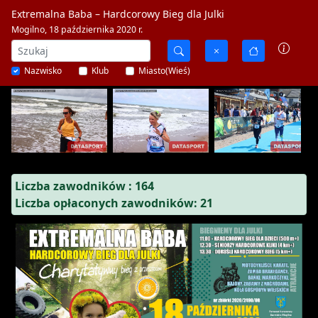
Extremalna Baba – Hardcorowy Bieg dla Julki
Mogilno, 18 października 2020 r.
Nazwisko
Klub
Miasto(Wieś)
Liczba zawodników : 164
Liczba opłaconych zawodników: 21