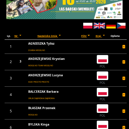
Lp.
Nr
Nazwisko Imię
Filtr
Kraj
Opłata
AGNIESZKA Tylisz
1
ZUMBA MOGILNO
ANDRZEJEWSKI Krystian
2
3
MOGILNO TEAM MOGILNO
POL
ANDRZEJEWSKI Lucyna
3
KGW PROCYŃ PROCYŃ
POL
BALCERZAK Barbara
4
ORLIK DĄBROWA DĄBROWA
POL
BŁASZAK Przemek
5
MOGILNO
POL
BYLSKA Kinga
6