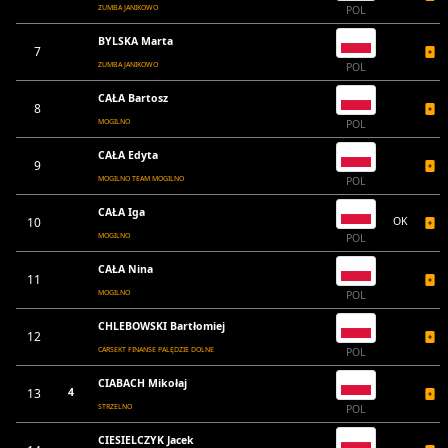
ZUMBA JANIKOWO
POL
BYLSKA Marta
7
ZUMBA JANIKOWO
POL
CAŁA Bartosz
8
MOGILNO
POL
CAŁA Edyta
9
MOGILNO TEAM MOGILNO
POL
CAŁA Iga
10
OK
MOGILNO
POL
CAŁA Nina
11
MOGILNO
POL
CHLEBOWSKI Bartłomiej
12
CARSEKT FINANSE PALĘDZIE DOLNE
POL
CIABACH Mikołaj
13
4
STRZELNO
POL
CIESIELCZYK Jacek