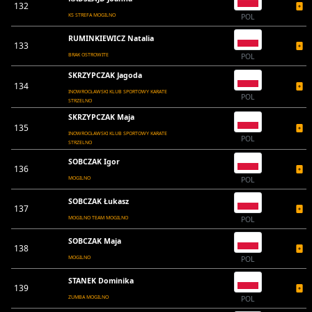
132
KS STREFA MOGILNO
POL
RUMINKIEWICZ Natalia
133
BRAK OSTROWITE
POL
SKRZYPCZAK Jagoda
134
INOWROCŁAWSKI KLUB SPORTOWY KARATE
POL
STRZELNO
SKRZYPCZAK Maja
135
INOWROCŁAWSKI KLUB SPORTOWY KARATE
POL
STRZELNO
SOBCZAK Igor
136
MOGILNO
POL
SOBCZAK Łukasz
137
MOGILNO TEAM MOGILNO
POL
SOBCZAK Maja
138
MOGILNO
POL
STANEK Dominika
139
ZUMBA MOGILNO
POL