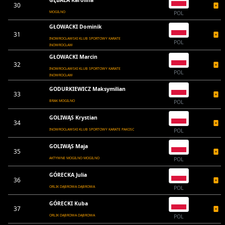
GĘBALA Karolina
30
MOGILNO
POL
GŁOWACKI Dominik
31
INOWROCŁAWSKI KLUB SPORTOWY KARATE
POL
INOWROCŁAW
GŁOWACKI Marcin
32
INOWROCŁAWSKI KLUB SPORTOWY KARATE
POL
INOWROCŁAW
GODURKIEWICZ Maksymilian
33
BRAK MOGILNO
POL
GOLIWĄS Krystian
34
INOWROCŁAWSKI KLUB SPORTOWY KARATE PAKOSC
POL
GOLIWĄS Maja
35
AKTYWNE MOGILNO MOGILNO
POL
GÓRECKA Julia
36
ORLIK DĄBROWA DĄBROWA
POL
GÓRECKI Kuba
37
ORLIK DĄBROWA DĄBROWA
POL