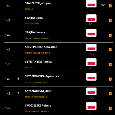
STASZCZYK Justyna
140
OK
MOGILNO
POL
SZAJDA Ilona
141
BRAK STRZELNO
POL
SZAJDA Lucyna
142
CARSEKT FINANSE MOGILNO
POL
SZCZEPANIAK Sebastian
143
CARSEKT FINANSE PADNIEWO
POL
SZYMAŃSKA Amelia
144
MOGILNO
POL
SZYSZKOWSKA Agnieszka
145
5
MOGILNO TEAM MOGILNO
POL
SZYSZKOWSKI Jacek
146
7
MOGILNO TEAM MOGILNO
POL
ŚMIGIELSKI Robert
147
ORLIK DĄBROWA DĄBROWA
POL