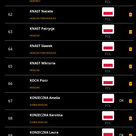
JANIKOWO
POL
KNAST Natalia
62
MOGILNO TEAM MOGILNO
POL
KNAST Patrycja
63
MOGILNO
POL
KNAST Sławek
64
MOGILNO TEAM MOGILNO
POL
KNAST Wiktoria
65
MOGILNO
POL
KOCH Piotr
66
MOGILNO
POL
KONIECZKA Amelia
67
OK
ZUMBA MOGILNO
POL
KONIECZKA Karolina
68
ZUMBA MOGILNO
POL
KONIECZKA Laura
69
OK