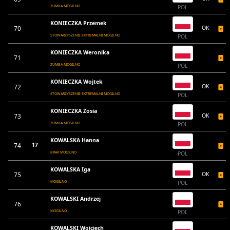
ZUMBA MOGILNO
POL
KONIECZKA Przemek
70
OK
STOWARZYSZENIE EXTREMALNI MOGILNO
POL
KONIECZKA Weronika
71
ZUMBA MOGILNO
POL
KONIECZKA Wojtek
72
OK
STOWARZYSZENIE EXTREMALNI MOGILNO
POL
KONIECZKA Zosia
73
OK
ZUMBA MOGILNO
POL
KOWALSKA Hanna
74
17
BRAK MOGILNO
POL
KOWALSKA Iga
75
OK
MOGILNO
POL
KOWALSKI Andrzej
76
MOGILNO
POL
KOWALSKI Wojciech