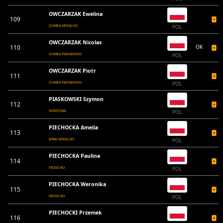
OWCZARZAK Ewelina
109
ZUMBA MOGILNO
POL
OWCZARZAK Nicolas
110
OK
ZUMBA PADNIEWKO
POL
OWCZARZAK Piotr
111
ZUMBA PADNIEWKO
POL
PIASKOWSKI Szymon
112
WRZEŚNIA
POL
PIECHOCKA Amelia
113
BRAK MOGILNO
POL
PIECHOCKA Paulina
114
MOGILNO
POL
PIECHOCKA Weronika
115
MOGILNO
POL
PIECHOCKI Przemek
116