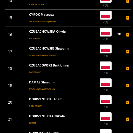
14
BRAK MOGLNO
POL
CYROK Mateusz
15
ORLIK DĄBROWA DĄBROWA
POL
CZUBACHOWSKA Oliwia
16
OK
PADNIEWKO
POL
CZUBACHOWSKI Sławomir
17
MOGILNO TEAM PADNIEWKO
POL
CZUBACOWSKI Bartłomiej
18
PADNIEWKO
POL
DAMAS Sławomir
19
MOGILNO TEAM MOGILNO
POL
DOBRZENIECKI Adam
20
BRAK GĘBICE
POL
DOBRZENIECKA Nikola
21
GĘBICE
POL