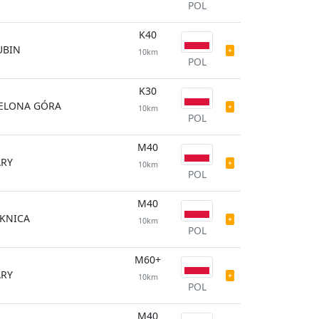
POL
K40
UBIN
10km
POL
K30
IELONA GÓRA
10km
POL
M40
ARY
10km
POL
M40
ĘKNICA
10km
POL
M60+
ARY
10km
POL
M40