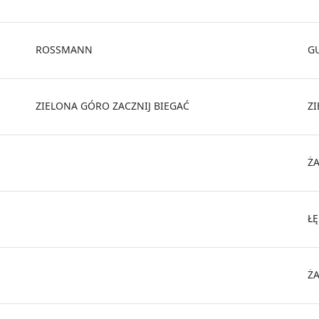
ROSSMANN
G
ZIELONA GÓRO ZACZNIJ BIEGAĆ
Z
Ż
Ł
Ż