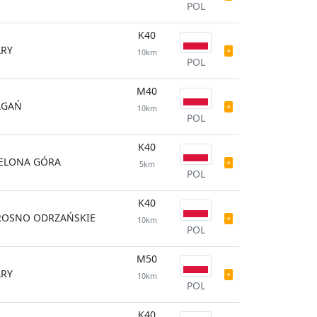
POL
K40
ARY
10km
POL
M40
AGAŃ
10km
POL
K40
IELONA GÓRA
5km
POL
K40
ROSNO ODRZAŃSKIE
10km
POL
M50
ARY
10km
POL
K40