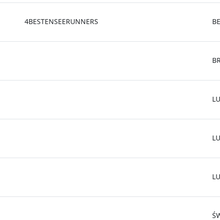
4BESTENSEERUNNERS
B
B
L
L
L
Ś