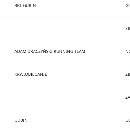
BBL GUBIN
G
Z
ADAM DRACZYŃSKI RUNNING TEAM
N
KRWIOBIEGANIE
Z
Ż
GUBIN
G