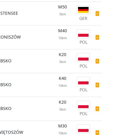
M50
ESTENSEE
5km
GER
M40
RONISZÓW
10km
POL
K20
UBSKO
5km
POL
K40
UBSKO
10km
POL
K20
UBSKO
5km
POL
M30
WIĘTOSZÓW
10km