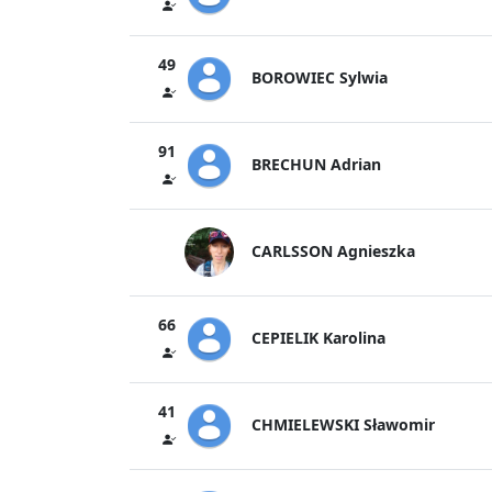
49
BOROWIEC Sylwia
91
BRECHUN Adrian
CARLSSON Agnieszka
66
CEPIELIK Karolina
41
CHMIELEWSKI Sławomir