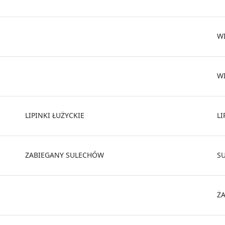
W
W
LIPINKI ŁUŻYCKIE
LI
ZABIEGANY SULECHÓW
S
Ż