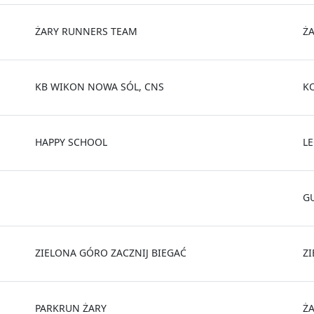
ŻARY RUNNERS TEAM
Ż
KB WIKON NOWA SÓL, CNS
K
HAPPY SCHOOL
L
G
ZIELONA GÓRO ZACZNIJ BIEGAĆ
Z
PARKRUN ŻARY
Ż