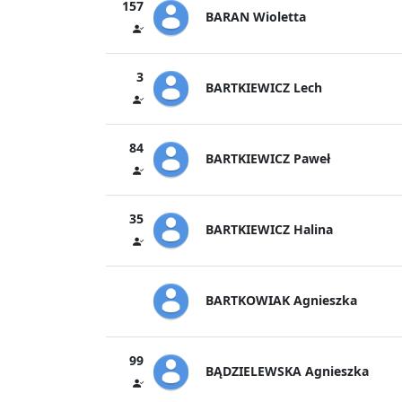
157
BARAN Wioletta
3
BARTKIEWICZ Lech
84
BARTKIEWICZ Paweł
35
BARTKIEWICZ Halina
BARTKOWIAK Agnieszka
99
BĄDZIELEWSKA Agnieszka