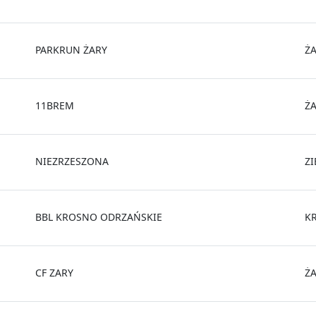
PARKRUN ŻARY
Ż
11BREM
Ż
NIEZRZESZONA
Z
BBL KROSNO ODRZAŃSKIE
K
CF ZARY
Ż