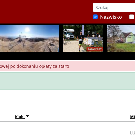
Nazwisko
owej po dokonaniu opłaty za start!
Klub
Mi
L