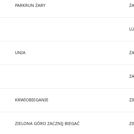
PARKRUN ŻARY
Ż
L
UNIA
Ż
Z
KRWIOBIEGANIE
Z
ZIELONA GÓRO ZACZNIJ BIEGAĆ
Z