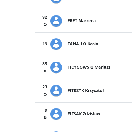
92
ERET Marzena
FANAJŁO Kasia
19
83
FICYGOWSKI Mariusz
23
FITRZYK Krzysztof
9
FLISAK Zdzisław