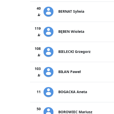
40
BERNAT Sylwia
119
BĘBEN Wioleta
108
BIELECKI Grzegorz
103
BIŁAN Paweł
BOGACKA Aneta
11
50
BOROWIEC Mariusz