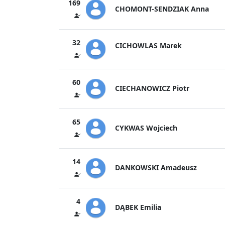
169
CHOMONT-SENDZIAK Anna
32
CICHOWLAS Marek
60
CIECHANOWICZ Piotr
65
CYKWAS Wojciech
14
DANKOWSKI Amadeusz
4
DĄBEK Emilia