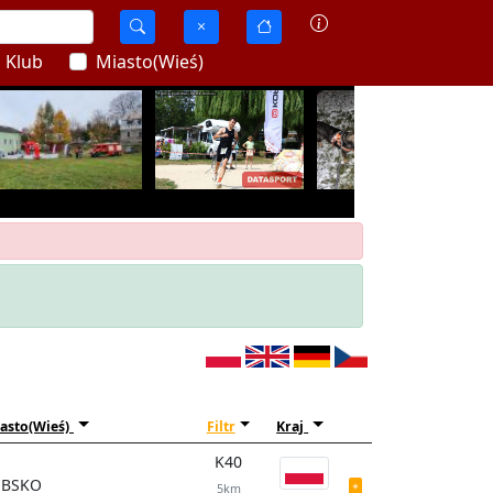
Klub
Miasto(Wieś)
asto(Wieś)
Filtr
Kraj
K40
UBSKO
5km