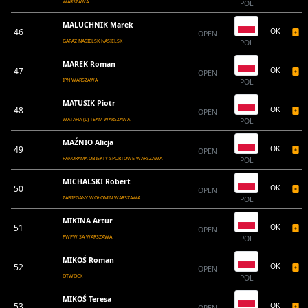
WARSZAWA
POL
MALUCHNIK Marek
46
OK
OPEN
GARAŻ NASIELSK NASIELSK
POL
MAREK Roman
47
OK
OPEN
IPN WARSZAWA
POL
MATUSIK Piotr
48
OK
OPEN
WATAHA (L) TEAM WARSZAWA
POL
MAŹNIO Alicja
49
OK
OPEN
PANORAMA OBIEKTY SPORTOWE WARSZAWA
POL
MICHALSKI Robert
50
OK
OPEN
ZABIEGANY WOŁOMIN WARSZAWA
POL
MIKINA Artur
51
OK
OPEN
PWPW SA WARSZAWA
POL
MIKOŚ Roman
52
OK
OPEN
OTWOCK
POL
MIKOŚ Teresa
53
OK