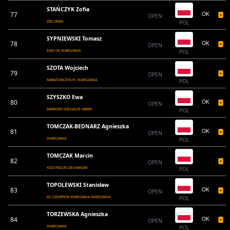
STAŃCZYK Zofia
77
OK
OPEN
ZIELONKA
POL
SYPNIEWSKI Tomasz
78
OK
OPEN
EMO OI! WARSZAWA
POL
SZOTA Wojciech
79
OPEN
MARATONCZYK.PL WARSZAWA
POL
SZYSZKO Ewa
80
OK
OPEN
MARKOWI BIEGACZE MARKI
POL
TOMCZAK-BEDNARZ Agnieszka
81
OK
OPEN
WARSZAWA
POL
TOMCZAK Marcin
82
OPEN
KOCI PAZUR CIECHANÓW
POL
TOPOLEWSKI Stanisław
83
OK
OPEN
KS CZEMPION WARSZAWA WARSZAWA
POL
TORZEWSKA Agnieszka
84
OK
OPEN
WARSZAWA
POL