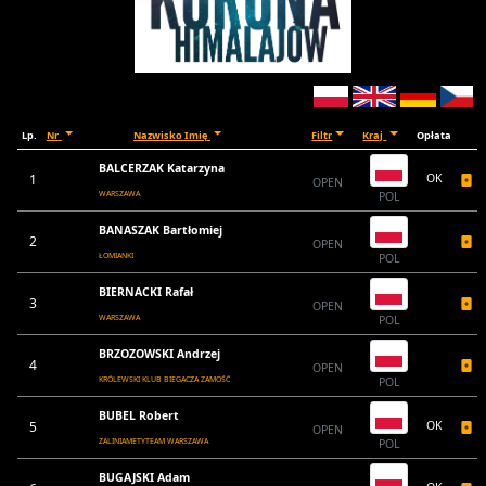
Lp.
Nr
Nazwisko Imię
Filtr
Kraj
Opłata
BALCERZAK Katarzyna
1
OK
OPEN
WARSZAWA
POL
BANASZAK Bartłomiej
2
OPEN
ŁOMIANKI
POL
BIERNACKI Rafał
3
OPEN
WARSZAWA
POL
BRZOZOWSKI Andrzej
4
OPEN
KRÓLEWSKI KLUB BIEGACZA ZAMOŚĆ
POL
BUBEL Robert
5
OK
OPEN
ZALINIAMETYTEAM WARSZAWA
POL
BUGAJSKI Adam