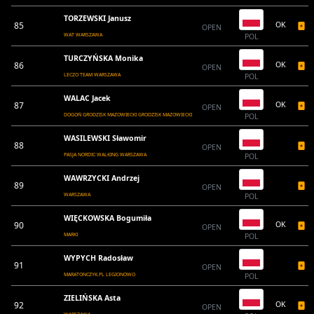
TORZEWSKI Janusz
85
OK
OPEN
WAT WARSZAWA
POL
TURCZYŃSKA Monika
86
OK
OPEN
LECZO TEAM WARSZAWA
POL
WALAC Jacek
87
OK
OPEN
DOGOŃ GRODZISK MAZOWIECKI GRODZISK MAZOWIECKI
POL
WASILEWSKI Sławomir
88
OPEN
PASJA NORDIC WALKING WARSZAWA
POL
WAWRZYCKI Andrzej
89
OPEN
WARSZAWA
POL
WIĘCKOWSKA Bogumiła
90
OK
OPEN
MARKI
POL
WYPYCH Radosław
91
OPEN
MARATONCZYK.PL LEGIONOWO
POL
ZIELIŃSKA Asta
92
OK
OPEN