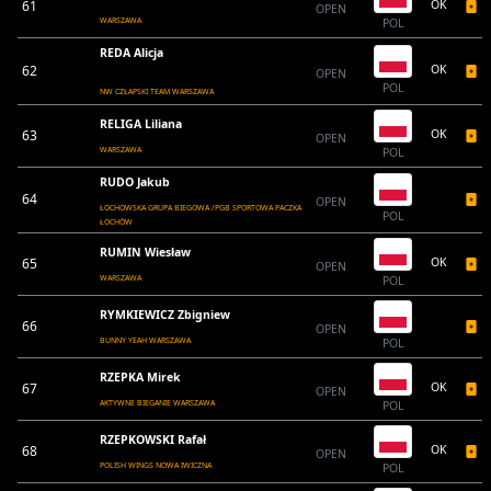
61
OK
OPEN
WARSZAWA
POL
REDA Alicja
62
OK
OPEN
POL
NW CZŁAPSKI TEAM WARSZAWA
RELIGA Liliana
63
OK
OPEN
WARSZAWA
POL
RUDO Jakub
64
OPEN
ŁOCHOWSKA GRUPA BIEGOWA /PGB SPORTOWA PACZKA
POL
ŁOCHÓW
RUMIN Wiesław
65
OK
OPEN
WARSZAWA
POL
RYMKIEWICZ Zbigniew
66
OPEN
BUNNY YEAH WARSZAWA
POL
RZEPKA Mirek
67
OK
OPEN
AKTYWNE BIEGANIE WARSZAWA
POL
RZEPKOWSKI Rafał
68
OK
OPEN
POLISH WINGS NOWA IWICZNA
POL