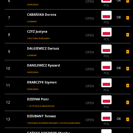
6
OK
OPEN
WARSZAWA
POL
CABAŃSKA Dorota
7
OK
OPEN
ŁOMIANKI
POL
CZYŻ Justyna
8
OPEN
YOGI TEAM WARSZAWA
POL
DALGIEWICZ Dariusz
9
OPEN
ŁOMIANKI
POL
DANILEWICZ Ryszard
10
OK
OPEN
WARSZAWA
POL
DRABCZYK Szymon
11
OPEN
WARSZAWA
POL
DZIEPAK Piotr
12
OPEN
1. BLTR WOLA MROKOWSKA
POL
DZIUBANY Tomasz
13
OK
OPEN
YOKOGAWA RUNNERS/BIEGAMY Z OCHOTĄ WARSZAWA
POL