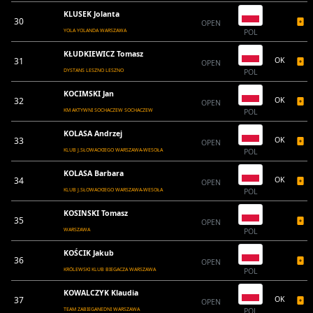
KLUSEK Jolanta
30
OPEN
YOLA YOLANDA WARSZAWA
POL
KŁUDKIEWICZ Tomasz
31
OK
OPEN
DYSTANS LESZNO LESZNO
POL
KOCIMSKI Jan
32
OK
OPEN
KM AKTYWNI SOCHACZEW SOCHACZEW
POL
KOLASA Andrzej
33
OK
OPEN
KLUB J.SŁOWACKIEGO WARSZAWA-WESOŁA
POL
KOLASA Barbara
34
OK
OPEN
KLUB J.SŁOWACKIEGO WARSZAWA-WESOŁA
POL
KOSINSKI Tomasz
35
OPEN
WARSZAWA
POL
KOŚCIK Jakub
36
OPEN
KRÓLEWSKI KLUB BIEGACZA WARSZAWA
POL
KOWALCZYK Klaudia
37
OK
OPEN
TEAM ZABIEGANEDNI WARSZAWA
POL