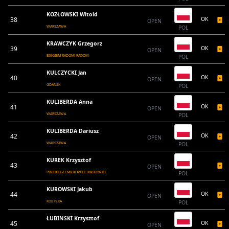
KOZŁOWSKI Witold
38
OK
OPEN
WARSZAWA
POL
KRAWCZYK Grzegorz
39
OK
OPEN
BIEGIEM RADOM! RADOM
POL
KULCZYCKI Jan
40
OK
OPEN
GDAŃSK
POL
KULIBERDA Anna
41
OK
OPEN
WARSZAWA
POL
KULIBERDA Dariusz
42
OK
OPEN
WARSZAWA
POL
KUREK Krzysztof
43
OPEN
PRZEBIEGLI MIŁKOWICE MIŁKOWICE
POL
KUROWSKI Jakub
44
OK
OPEN
KOBYŁKA
POL
ŁUBINSKI Krzysztof
45
OK
OPEN