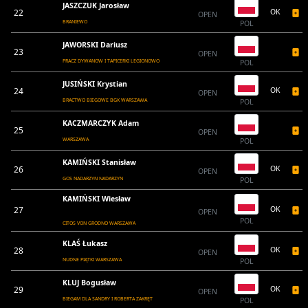
JASZCZUK Jarosław
22
OK
OPEN
BRANIEWO
POL
JAWORSKI Dariusz
23
OPEN
PRACZ DYWANOW I TAPICERKI LEGIONOWO
POL
JUSIŃSKI Krystian
24
OK
OPEN
BRACTWO BIEGOWE BGK WARSZAWA
POL
KACZMARCZYK Adam
25
OPEN
WARSZAWA
POL
KAMIŃSKI Stanisław
26
OK
OPEN
GOS NADARZYN NADARZYN
POL
KAMIŃSKI Wiesław
27
OK
OPEN
POL
CITOS VON GRODNO WARSZAWA
KLAŚ Łukasz
28
OK
OPEN
NUDNE PIĄTKI WARSZAWA
POL
KLUJ Bogusław
29
OK
OPEN
BIEGAM DLA SANDRY I ROBERTA ZAKRĘT
POL