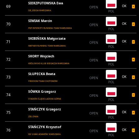
SIERZPUTOWSKA Ewa
69
OK
OPEN
SIE_BIEGA WARSZAWA
POL
SIWIAK Marcin
70
OK
OPEN
PKP INTERCITY RUNNING TEAM WARSZAWA
POL
SKIBIŃSKA Małgorzata
71
OK
OPEN
MATNER RUNNING TEAM WARSZAWA
POL
SKORY Wojciech
72
OPEN
KRÓLEWSKI KLUB BIEGACZA WARSZAWA
POL
SŁUPECKA Beata
73
OK
OPEN
FREEDOM TEAM CHOTOMÓW
POL
SÓWKA Grzegorz
74
OPEN
STADION ŚLĄSKI ŁAZISKA GÓRNE
POL
STAŃCZYK Grzegorz
75
OK
OPEN
ZIELONKA
POL
STAŃCZYK Krzysztof
76
OK
OPEN
KB V-MAX ADAMÓW WARSZAWA
POL