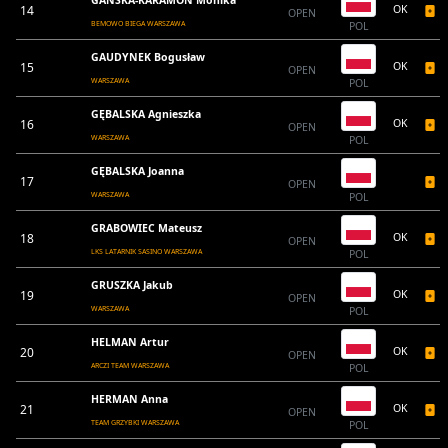
GAŃSKA-KARAMON Monika
14
OK
OPEN
BEMOWO BIEGA WARSZAWA
POL
GAUDYNEK Bogusław
15
OK
OPEN
WARSZAWA
POL
GĘBALSKA Agnieszka
16
OK
OPEN
WARSZAWA
POL
GĘBALSKA Joanna
17
OPEN
WARSZAWA
POL
GRABOWIEC Mateusz
18
OK
OPEN
LKS LATARNIK SASINO WARSZAWA
POL
GRUSZKA Jakub
19
OK
OPEN
WARSZAWA
POL
HELMAN Artur
20
OK
OPEN
ARCZI TEAM WARSZAWA
POL
HERMAN Anna
21
OK
OPEN
TEAM GRZYBKI WARSZAWA
POL