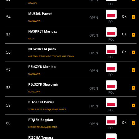
OPEN
OTWOCK
POL
MUSIAŁ Paweł
54
OK
OPEN
WARSZAWA
POL
NASKRĘT Mariusz
55
OK
OPEN
RACOT
POL
NOWORYTA Jacek
56
OK
OPEN
ASA TEAM BIEGIEM PO ZDROWIE WARSZAWA
POL
PEŁSZYK Monika
57
OPEN
WARSZAWA
POL
PEŁSZYK Sławomir
58
OPEN
WARSZAWA
POL
PIASECKI Paweł
59
OPEN
STARE BABICE BIEGAJĄ STARE BABICE
POL
PIĄTEK Bogdan
60
OK
OPEN
LECHICI ZIELONKA ZIELONKA
POL
PIECHA Tomasz