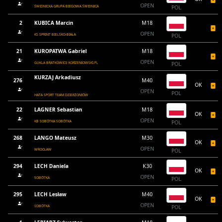
OPEN
ŚWIDNICKA GRUPA BIEGOWA ŚWIDNICA
POL
2
KUBICA Marcin
M18
OPEN
KS SPRINT BIELSKO-BIAŁA
POL
21
KUROPATWA Gabriel
M18
OPEN
GUKLA BRATKOWICE KORZENIOWSKI.PL
POL
KURZAJ Arkadiusz
276
M40
OK
OPEN
POL
HATA SPORT TEAM DZIERŻONIÓW
22
LAGNER Sebastian
M18
OK
OPEN
KB SOBÓTKA SOBÓTKA
POL
268
LANGO Mateusz
M30
OK
OPEN
WROCŁAW
POL
294
LECH Daniela
K30
OK
OPEN
SOBÓTKA
POL
295
LECH Lesław
M40
OK
OPEN
SOBÓTKA
POL