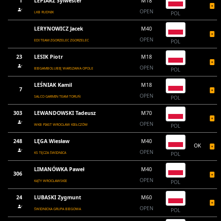
1
LEPIARZ Sylwester
M18
OPEN
LKB RUDNIK
POL
LERYNOWICZ Jacek
M40
OPEN
EDI TEAM ZGORZELEC ZGORZELEC
POL
23
LESIK Piotr
M18
OPEN
BIEGAMBOLUBIĘ WARSZAWA OPOLE
POL
LEŚNIAK Kamil
M18
7
OPEN
SALCO GARMIN TEAM TORUŃ
POL
303
LEWANDOWSKI Tadeusz
M70
OPEN
WKB PIAST WROCŁAW KIEŁCZÓW
POL
248
LĘGA Wiesław
M40
OK
OPEN
KS TĘCZA ŚWIDNICA
POL
LIMANÓWKA Paweł
M40
306
OPEN
KĄTY WROCŁAWSKIE
POL
24
LUBASKI Zygmunt
M60
OPEN
ŚWIDNICKA GRUPA BIEGOWA
POL