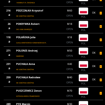
OPEN
140MINUT.PL ŚWIDNICA
POL
216
PISZCZAŁKA Krzysztof
M60
OK
OPEN
KB SOBÓTKA SOBÓTKA
POL
26
POKRYWKA Robert
M18
OPEN
SKS UNIA SWARZĘDZ
POL
118
POLAŃSKA Julia
K18
OPEN
GUKLA BRATKOWICE KORZENIOWSKI.PL
POL
271
POLONIS Andrzej
M50
OK
OPEN
KAMIONKI
POL
231
PUCHAŁA Anna
K40
OK
OPEN
KB SOBÓTKA SOBÓTKA
POL
259
PUCHAŁA Radosław
M40
OK
OPEN
KB SOBÓTKA SOBÓTKA
POL
PUSZCZEWICZ Zenon
M70
OPEN
KOTWICA BRZEG PISARZOWICE
POL
289
PYK Marcin
M30