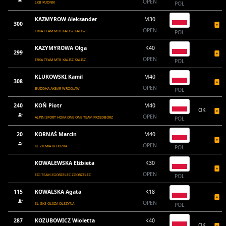
OPEN
LKB RUDNIK
POL
KAZMYROW Aleksander
M30
300
OPEN
ERKA TEAM MTB KALISZ KALISZ
POL
KAZYMYROWA Olga
K40
299
OPEN
ERKA TEAM MTB KALISZ KALISZ
POL
KLUKOWSKI Kamil
M40
308
OPEN
BUDDHA AKBAR WROCŁAW
POL
240
KOŃ Piotr
M40
OK
OPEN
ALPIN SPORT HOKA ONE ONE TEAM PRZEDBÓRZ
POL
20
KORNAŚ Marcin
M40
OPEN
KL ZIEMIA KŁODZKA
POL
KOWALEWSKA Elżbieta
K30
OPEN
EDI TEAM ZGORZELEC ZGORZELEC
POL
115
KOWALSKA Agata
K18
OPEN
SL GKS OLSZA OLSZYNA
POL
287
KOZUBOWICZ Wioletta
K40
OK