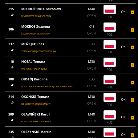
215
MŁODOŻENIEC Mirosław
M40
OK
OPEN
REMBERTÓW TEAM SOBÓTKA
POL
MOKROS Zuzanna
K18
106
OPEN
SALCO GARMIN TEAM TORUŃ
POL
237
MOŻEJKO Ines
K30
OK
OPEN
STREFA-DOBREJ-FORMY WROCŁAW
POL
10
NOSAL Tomasz
M30
OPEN
UKS ROMER RABKA-ZDRÓJ
POL
108
OBSTÓJ Karolina
K30
OPEN
AZS KU POLITECHNIKI OPOLSKIEJ OPOLE WROCŁAW
POL
214
OKOŃSKI Tomasz
M30
OK
OPEN
KB SOBÓTKA STRZEGOMIANY
POL
209
OLAWIŃSKI Karol
M40
OK
OPEN
KOTWICA BRZEG KOBIERZYCE
POL
235
OLSZYŃSKI Marcin
M40
OK