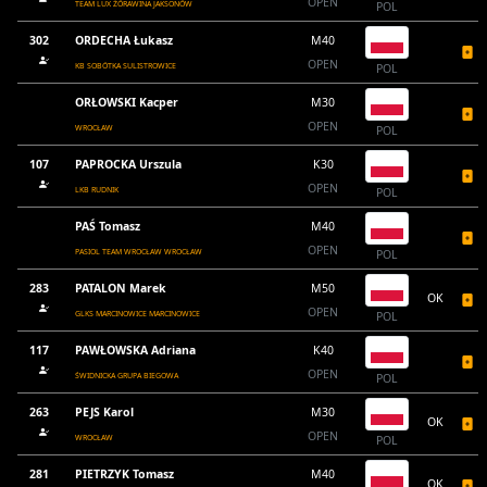
OPEN
TEAM LUX ŻÓRAWINA JAKSONÓW
POL
302
ORDECHA Łukasz
M40
OPEN
KB SOBÓTKA SULISTROWICE
POL
ORŁOWSKI Kacper
M30
OPEN
WROCŁAW
POL
107
PAPROCKA Urszula
K30
OPEN
LKB RUDNIK
POL
PAŚ Tomasz
M40
OPEN
PASIOL TEAM WROCŁAW WROCŁAW
POL
283
PATALON Marek
M50
OK
OPEN
GLKS MARCINOWICE MARCINOWICE
POL
117
PAWŁOWSKA Adriana
K40
OPEN
ŚWIDNICKA GRUPA BIEGOWA
POL
263
PEJS Karol
M30
OK
OPEN
WROCŁAW
POL
281
PIETRZYK Tomasz
M40
OK