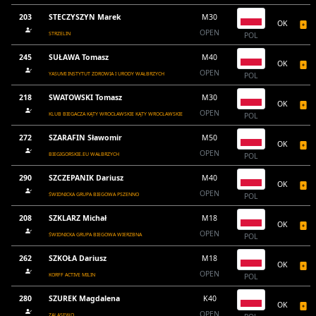
203
STECZYSZYN Marek
M30
OK
OPEN
STRZELIN
POL
245
SUŁAWA Tomasz
M40
OK
OPEN
YASUMI INSTYTUT ZDROWIA I URODY WAŁBRZYCH
POL
218
SWATOWSKI Tomasz
M30
OK
OPEN
KLUB BIEGACZA KĄTY WROCŁAWSKIE KĄTY WROCŁAWSKIE
POL
272
SZARAFIN Sławomir
M50
OK
OPEN
BIEGIGORSKIE.EU WAŁBRZYCH
POL
290
SZCZEPANIK Dariusz
M40
OK
OPEN
ŚWIDNICKA GRUPA BIEGOWA PSZENNO
POL
208
SZKLARZ Michał
M18
OK
OPEN
ŚWIDNICKA GRUPA BIEGOWA WIERZBNA
POL
262
SZKOŁA Dariusz
M18
OK
OPEN
KORFF ACTIVE MILIN
POL
280
SZUREK Magdalena
K40
OK
OPEN
ZALASEWO