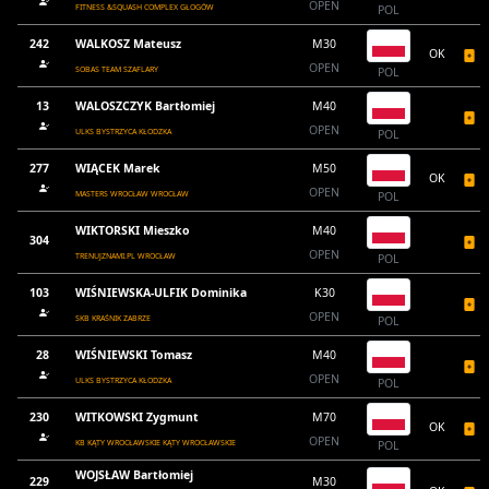
OPEN
FITNESS &SQUASH COMPLEX GŁOGÓW
POL
242
WALKOSZ Mateusz
M30
OK
OPEN
SOBAS TEAM SZAFLARY
POL
13
WALOSZCZYK Bartłomiej
M40
OPEN
ULKS BYSTRZYCA KŁODZKA
POL
277
WIĄCEK Marek
M50
OK
OPEN
MASTERS WROCŁAW WROCŁAW
POL
WIKTORSKI Mieszko
M40
304
OPEN
TRENUJZNAMI.PL WROCŁAW
POL
103
WIŚNIEWSKA-ULFIK Dominika
K30
OPEN
SKB KRAŚNIK ZABRZE
POL
28
WIŚNIEWSKI Tomasz
M40
OPEN
ULKS BYSTRZYCA KŁODZKA
POL
230
WITKOWSKI Zygmunt
M70
OK
OPEN
KB KĄTY WROCŁAWSKIE KĄTY WROCŁAWSKIE
POL
WOJSŁAW Bartłomiej
229
M30