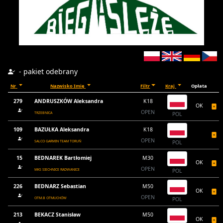
- pakiet odebrany
Nr
Nazwisko Imię
Filtr
Kraj
Opłata
279
ANDRUSZKÓW Aleksandra
K18
OK
OPEN
TRZEBNICA
POL
109
BAZUŁKA Aleksandra
K18
OPEN
SALCO GARMIN TEAM TORUŃ
POL
15
BEDNAREK Bartłomiej
M30
OK
OPEN
MKS SIECHNICE RADWANICE
POL
226
BEDNARZ Sebastian
M50
OK
OPEN
OTM.B OTMUCHÓW
POL
213
BEKACZ Stanisław
M50
OK