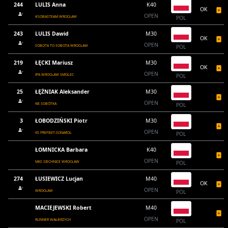
244
LULIS Anna
K40
OK
OPEN
#SOBASTEAM WROCŁAW
POL
243
LULIS Dawid
M30
OK
OPEN
SOBOTA TO SOBOTA WROCŁAW
POL
219
ŁĘCKI Mariusz
M30
OK
OPEN
IPA WROCŁAW SMOLEC
POL
25
ŁĘŻNIAK Aleksander
M30
OPEN
KB SOBÓTKA
POL
3
ŁOBODZIŃSKI Piotr
M30
OPEN
KS PREFBET-SONAROL
POL
ŁOMNICKA Barbara
K40
OPEN
MKS SIECHNICE WROCŁAW
POL
274
ŁUSIEWICZ Lucjan
M40
OK
OPEN
WROCŁAW
POL
MACIEJEWSKI Robert
M40
OPEN
RUNNER WAŁBRZYCH
POL