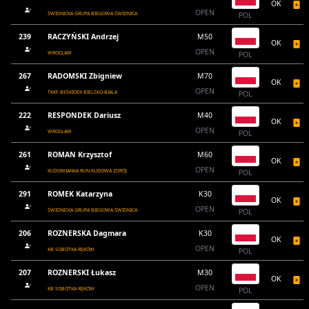
OK
OPEN
ŚWIDNICKA GRUPA BIEGOWA ŚWIDNICA
POL
239
RACZYŃSKI Andrzej
M50
OK
OPEN
WROCŁAW
POL
267
RADOMSKI Zbigniew
M70
OK
OPEN
TKKF BESKIDEK BIELSKO-BIALA
POL
222
RESPONDEK Dariusz
M40
OK
OPEN
WROCŁAW
POL
261
ROMAN Krzysztof
M60
OK
OPEN
KUDOWIANKA RUN KUDOWA ZDRÓJ
POL
291
ROMEK Katarzyna
K30
OK
OPEN
ŚWIDNICKA GRUPA BIEGOWA ŚWIDNICA
POL
206
ROZNERSKA Dagmara
K30
OK
OPEN
KB SOBÓTKA RĘKÓW
POL
207
ROZNERSKI Łukasz
M30
OK
OPEN
KB SOBÓTKA RĘKÓW
POL