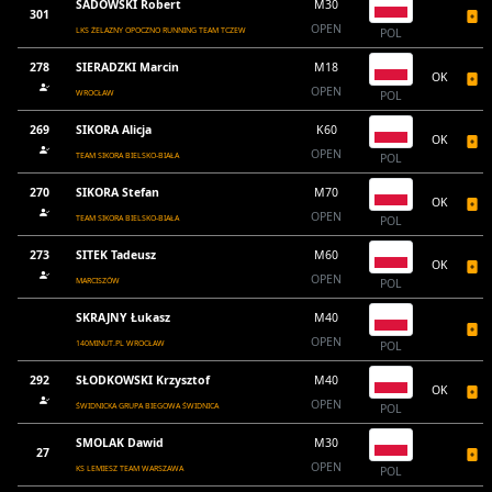
SADOWSKI Robert
M30
301
OPEN
LKS ŻELAZNY OPOCZNO RUNNING TEAM TCZEW
POL
278
SIERADZKI Marcin
M18
OK
OPEN
WROCŁAW
POL
269
SIKORA Alicja
K60
OK
OPEN
TEAM SIKORA BIELSKO-BIAŁA
POL
270
SIKORA Stefan
M70
OK
OPEN
TEAM SIKORA BIELSKO-BIAŁA
POL
273
SITEK Tadeusz
M60
OK
OPEN
MARCISZÓW
POL
SKRAJNY Łukasz
M40
OPEN
140MINUT.PL WROCŁAW
POL
292
SŁODKOWSKI Krzysztof
M40
OK
OPEN
ŚWIDNICKA GRUPA BIEGOWA ŚWIDNICA
POL
SMOLAK Dawid
M30
27
OPEN
KS LEMIESZ TEAM WARSZAWA
POL