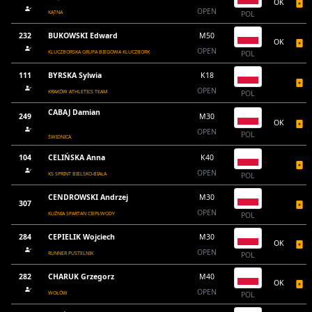
OK
OPEN
KĄTNA
POL
232
BUKOWSKI Edward
M50
OK
OPEN
KLUCZBORSKA GRUPA BIEGOWA KLUCZBORK
POL
111
BYRSKA Sylwia
K18
OPEN
KRAKÓW ATHLETICS TEAM
POL
CABAJ Damian
249
M30
OK
OPEN
POL
ŚWIDNICA
104
CELIŃSKA Anna
K40
OPEN
KS SPRINT BIELSKO-BIAŁA
POL
CENDROWSKI Andrzej
M30
307
OPEN
KUŹNIA SPARTAN CIEPŁWODY
POL
284
CEPIELIK Wojciech
M30
OK
OPEN
RUNNER PUSTELNIK
POL
282
CHARUK Grzegorz
M40
OK
OPEN
WOŁÓW
POL