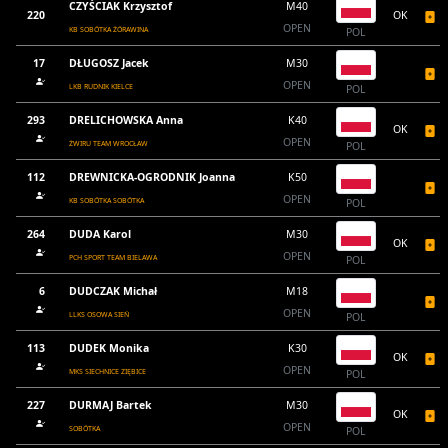
CZYŚCIAK Krzysztof
M40
220
OK
OPEN
KB SOBÓTKA ŻÓRAWINA
POL
17
DŁUGOSZ Jacek
M30
OPEN
LKB RUDNIK KIELCE
POL
293
DRELICHOWSKA Anna
K40
OK
OPEN
ŻWIRU TEAM WROCŁAW
POL
112
DREWNICKA-OGRODNIK Joanna
K50
OPEN
KB SOBÓTKA SOBÓTKA
POL
264
DUDA Karol
M30
OK
OPEN
PCH SPORT TEAM BIELAWA
POL
6
DUDCZAK Michał
M18
OPEN
LLKS OSOWA SIEŃ
POL
113
DUDEK Monika
K30
OK
OPEN
MKS SIECHNICE ZIĘBICE
POL
227
DURMAJ Bartek
M30
OK
OPEN
SOBÓTKA
POL