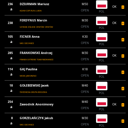
236
DZIURMAN Mariusz
M50
OK
OPEN
KGHM COPI RUN LUBIN
POL
FERDYNUS Marcin
M30
238
OK
OPEN
SZYBKIE ŻÓŁWIE OPATÓW OPATÓW
POL
105
FICNER Anna
K30
OPEN
MKS SIECHNICE
POL
285
FRANKOWSKI Andrzej
M30
OK
OPEN
FRANEK EXTREME TEAM RADWANICE
POL
114
GAJ Paulina
K18
OPEN
MCKIS JAWORZNO
POL
18
GOŁEBIEWSKI Jacek
M40
OPEN
ŚWIDNICKA GRUPA BIEGOWA
POL
254
M40
Zawodnik Anonimowy
OK
OPEN
POL
8
GORZELAŃCZYK Jakub
M30
OPEN
MKS SIECHNICE
POL