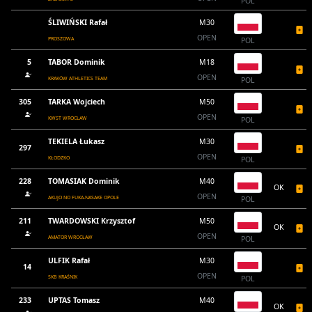
POL
ŚLIWIŃSKI Rafał
M30
OPEN
PROSZOWA
POL
5
TABOR Dominik
M18
OPEN
KRAKÓW ATHLETICS TEAM
POL
305
TARKA Wojciech
M50
OPEN
KWST WROCŁAW
POL
TEKIELA Łukasz
M30
297
OPEN
KŁODZKO
POL
228
TOMASIAK Dominik
M40
OK
OPEN
AKUJO NO FUKA-NASAKE OPOLE
POL
211
TWARDOWSKI Krzysztof
M50
OK
OPEN
AMATOR WROCŁAW
POL
ULFIK Rafał
M30
14
OPEN
SKB KRAŚNIK
POL
233
UPTAS Tomasz
M40
OK