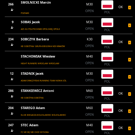
SMOLNICKI Marcin
266
M30
OK
OPEN
POL
POZNAŃ
9
SOBAS Jacek
M30
OPEN
AZS KU POLITECHNIKI OPOLSKIEJ OPOLE
POL
234
SOBCZYK Barbara
K30
OK
OPEN
KB SOBÓTKA/ GRUPA BIEGOWA NDI KRAKÓW
POL
STACHOWIAK Wiesław
M40
OPEN
NIGHT RUNNERS WROCŁAW WROCŁAW
POL
12
STADNIK Jacek
M30
OPEN
ADAM DRACZYŃSKI RUNNING TEAM NOWA SÓL
POL
286
STANKIEWICZ Antoni
M60
OK
OPEN
KB SOBÓTKA SOBÓTKA
POL
204
STAREGO Adam
M60
OK
OPEN
KLUB BIEGACZA BOLESŁAWIEC BOLESŁAWIEC
POL
247
STEC Adam
M40
OK
OPEN
FC MI SIĘ NIE CHCE WYSOKA
POL