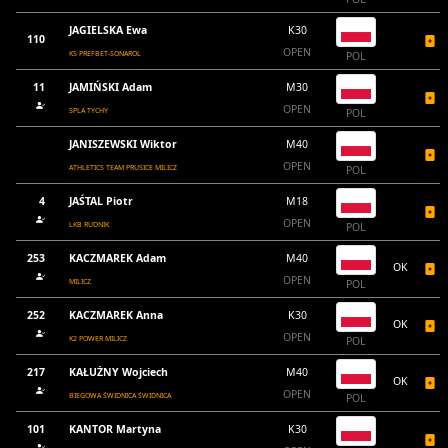
JAGIELSKA Ewa
K30
110
OPEN
KS PREFBET-SONAROL
POL
11
JAMIŃSKI Adam
M30
OPEN
SPLA TYCHY
POL
JANISZEWSKI Wiktor
M40
OPEN
ATHLETICS TEAM PRUSICE MILICZ
POL
4
JAŚTAL Piotr
M18
OPEN
LKB RUDNIK
POL
253
KACZMAREK Adam
M40
OK
OPEN
MILICZ
POL
252
KACZMAREK Anna
K30
OK
OPEN
K2 POWER MILICZ
POL
217
KAŁUŻNY Wojciech
M40
OK
OPEN
BIEGOWA ŚWIDNICA ŚWIDNICA
POL
101
KANTOR Martyna
K30