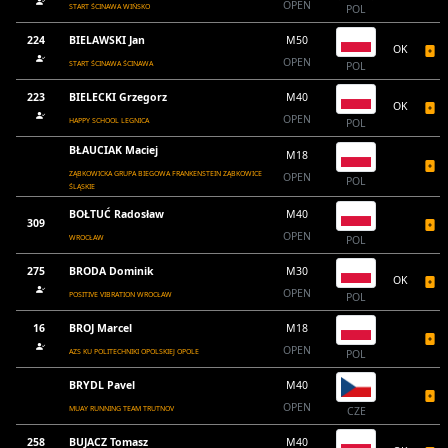
OPEN
START ŚCINAWA WIŃSKO
POL
224
BIELAWSKI Jan
M50
OK
OPEN
START ŚCINAWA ŚCINAWA
POL
223
BIELECKI Grzegorz
M40
OK
OPEN
HAPPY SCHOOL LEGNICA
POL
BŁAUCIAK Maciej
M18
ZĄBKOWICKA GRUPA BIEGOWA FRANKENSTEIN ZĄBKOWICE
OPEN
POL
ŚLĄSKIE
BOŁTUĆ Radosław
M40
309
OPEN
WROCŁAW
POL
275
BRODA Dominik
M30
OK
OPEN
POSITIVE VIBRATION WROCŁAW
POL
16
BROJ Marcel
M18
OPEN
AZS KU POLITECHNIKI OPOLSKIEJ OPOLE
POL
BRYDL Pavel
M40
OPEN
MUAY RUNNING TEAM TRUTNOV
CZE
258
BUJACZ Tomasz
M40