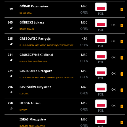
GÓRAK Przemysław
M40
19
OPEN
KB SOBÓTKA
POL
265
GÓRECKI Łukasz
M30
OK
OPEN
BRALIN BRALIN
POL
225
GRĘBOWIEC Patrycja
K30
OK
OPEN
KLUB BIEGACZA KĄTY WROCŁAWSKIE KĄTY WROCŁAWSKIE
POL
241
GRUSZCZYNSKI Michał
M30
OK
OPEN
GOŁGOŁ ŚWIDNICA ŚWIDNICA
POL
221
GRZEGOREK Grzegorz
M50
OK
OPEN
KLUB BIEGACZA KĄTY WROCŁAWSKIE KĄTY WROCŁAWSKIE
POL
296
GRZEŚKÓW Krzysztof
M40
OK
OPEN
SOBÓTKA
POL
250
HEBDA Adrian
M18
OK
OPEN
KRAKÓW
POL
IGRAS Mieczysław
M60
OPEN
RUNNERS TEAM NYSA NYSA
POL