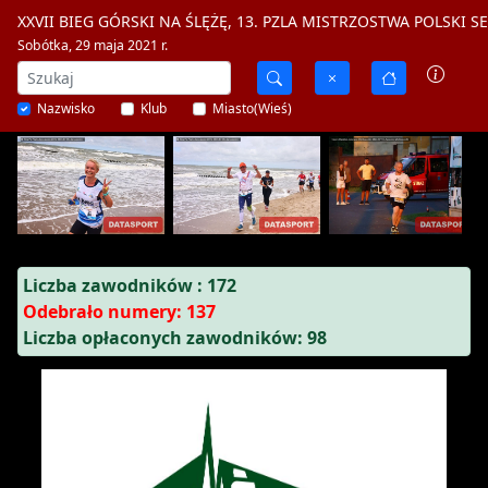
XXVII BIEG GÓRSKI NA ŚLĘŻĘ, 13. PZLA MISTRZOSTWA POLSK
Sobótka, 29 maja 2021 r.
Nazwisko
Klub
Miasto(Wieś)
Liczba zawodników : 172
Odebrało numery: 137
Liczba opłaconych zawodników: 98