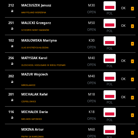
212
MACIUSZEK Janusz
M30
OK
OPEN
AAM POLAND WIERZBNA
POL
251
MALICKI Grzegorz
M50
OK
OPEN
SCYZORYK NOWY KAZANÓW
POL
102
MASŁOWSKA Martyna
K30
OPEN
ULKS BYSTRZYCA KŁODZKA
POL
256
MATYSIAK Karol
M40
OK
OPEN
OLDSCHOOL HOOLIGANS W BIEGU POZNAŃ
POL
MAZUR Wojciech
202
M40
OK
OPEN
POL
MIROSŁAWICE
201
MICHALAK Rafał
M18
OK
OPEN
CZEPIELOWICE
POL
116
MICHAŁEK Daria
K18
OPEN
MKS-MOS KATOWICE
POL
MIKINA Artur
M60
OPEN
PWPW SA WARSZAWA
POL