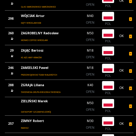
OK
OPEN
POL
GLKS MARCINOWICE MARCINOWICE
WÓJCIAK Artur
M40
298
OPEN
KĄTY WROCŁAWSKIE
POL
260
ZAGROBELNY Radosław
M50
OK
OPEN
MONKO COFFEE WROCŁAW
POL
29
ZAJĄC Bartosz
M18
OPEN
KS AZS AWF KRAKÓW
POL
246
ZAMIELSKI Paweł
M18
OK
OPEN
PRZEDWOJEWSKI TEAM WAŁBRZYCH
POL
288
ZGRAJA Liliana
K40
OK
OPEN
ŚWIDNICKA GRUPA BIEGOWA ŚWIDNICA
POL
ZIELIŃSKI Marek
M50
OPEN
POL
DATASPORT SZCZAWNO-ZDRÓJ
ZIMNY Robert
M30
257
OK
OPEN
RAWICZ
POL