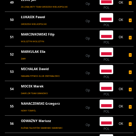
49
OK
Op
ZA LINIĄ METY TEAM GRODZISK WIELKOPOLSKI
POL
ŁUKASIK Paweł
50
OK
Op
GRODZISK WIELKOPOLSKI
POL
MARCINKOWSKI Filip
51
OK
Op
WOLSZTYN WOLSZTYN
POL
MARKULAK Ella
52
Op
ŻARY
POL
MICHALAK Dawid
53
Op
NIAGARA FITNESS KLUB DRZYMAŁOWO
POL
MOCEK Marek
54
OK
Op
DANFLOR TEAM GRANOWO
POL
NAHACZEWSKI Grzegorz
55
OK
Op
NOWY TOMYŚL
POL
ODWAŻNY Mariusz
56
OK
Op
KUŹNIA TALENTÓW KAMIENIEC KAMIENIEC
POL