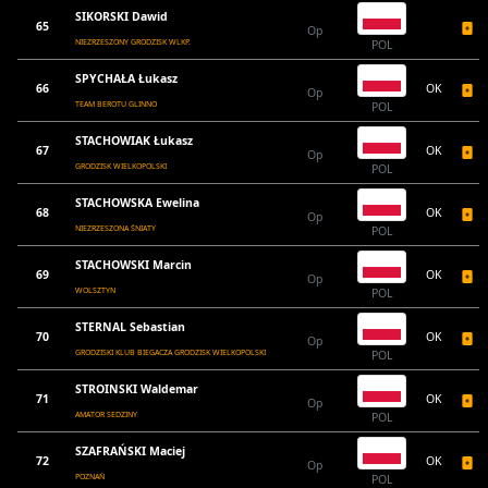
SIKORSKI Dawid
65
Op
NIEZRZESZONY GRODZISK WLKP.
POL
SPYCHAŁA Łukasz
66
OK
Op
TEAM BEROTU GLINNO
POL
STACHOWIAK Łukasz
67
OK
Op
GRODZISK WIELKOPOLSKI
POL
STACHOWSKA Ewelina
68
OK
Op
NIEZRZESZONA ŚNIATY
POL
STACHOWSKI Marcin
69
OK
Op
WOLSZTYN
POL
STERNAL Sebastian
70
OK
Op
GRODZISKI KLUB BIEGACZA GRODZISK WIELKOPOLSKI
POL
STROINSKI Waldemar
71
OK
Op
AMATOR SEDZINY
POL
SZAFRAŃSKI Maciej
72
OK
Op
POZNAŃ
POL