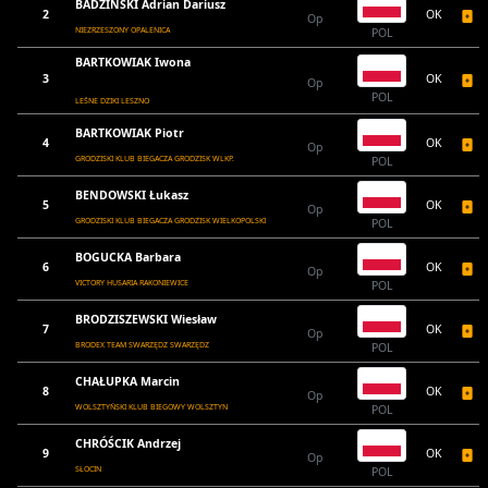
BADZIŃSKI Adrian Dariusz
2
OK
Op
NIEZRZESZONY OPALENICA
POL
BARTKOWIAK Iwona
3
OK
Op
POL
LEŚNE DZIKI LESZNO
BARTKOWIAK Piotr
4
OK
Op
GRODZISKI KLUB BIEGACZA GRODZISK WLKP.
POL
BENDOWSKI Łukasz
5
OK
Op
GRODZISKI KLUB BIEGACZA GRODZISK WIELKOPOLSKI
POL
BOGUCKA Barbara
6
OK
Op
VICTORY HUSARIA RAKONIEWICE
POL
BRODZISZEWSKI Wiesław
7
OK
Op
BRODEX TEAM SWARZĘDZ SWARZĘDZ
POL
CHAŁUPKA Marcin
8
OK
Op
WOLSZTYŃSKI KLUB BIEGOWY WOLSZTYN
POL
CHRÓŚCIK Andrzej
9
OK
Op
SŁOCIN
POL