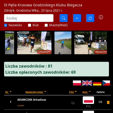
IX Pętla Krosowa Grodziskiego Klubu Biegacza
Zdrój/k. Grodziska Wlkp., 25 lipca 2021 r.
Nazwisko
Klub
Miasto(Wieś)
Liczba zawodników : 81
Liczba opłaconych zawodników: 69
Nr
Nazwisko Imię
Filtr
Kraj
Opłata
ADAMCZAK Arkadiusz
1
OK
Op
LESZNO
POL