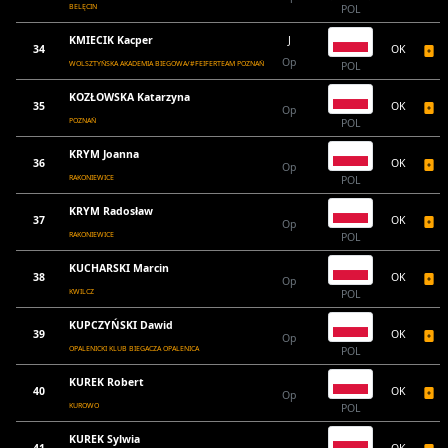
BELĘCIN
POL
KMIECIK Kacper
J
34
OK
Op
WOLSZTYŃSKA AKADEMIA BIEGOWA/#FEIFERTEAM POZNAŃ
POL
KOZŁOWSKA Katarzyna
35
OK
Op
POZNAŃ
POL
KRYM Joanna
36
OK
Op
RAKONIEWICE
POL
KRYM Radosław
37
OK
Op
RAKONIEWICE
POL
KUCHARSKI Marcin
38
OK
Op
KWILCZ
POL
KUPCZYŃSKI Dawid
39
OK
Op
OPALENICKI KLUB BIEGACZA OPALENICA
POL
KUREK Robert
40
OK
Op
KUROWO
POL
KUREK Sylwia