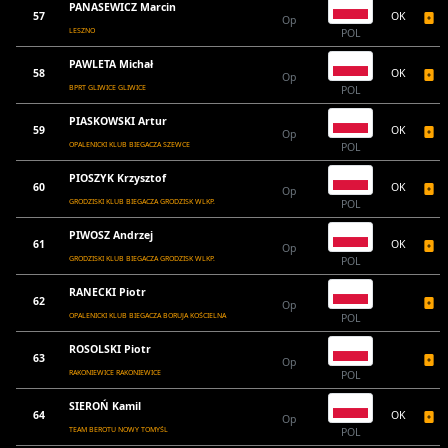
PANASEWICZ Marcin
57
OK
Op
LESZNO
POL
PAWLETA Michał
58
OK
Op
BPRT GLIWICE GLIWICE
POL
PIASKOWSKI Artur
59
OK
Op
OPALENICKI KLUB BIEGACZA SZEWCE
POL
PIOSZYK Krzysztof
60
OK
Op
GRODZISKI KLUB BIEGACZA GRODZISK WLKP.
POL
PIWOSZ Andrzej
61
OK
Op
GRODZISKI KLUB BIEGACZA GRODZISK WLKP.
POL
RANECKI Piotr
62
Op
OPALENICKI KLUB BIEGACZA BORUJA KOŚCIELNA
POL
ROSOLSKI Piotr
63
Op
RAKONIEWICE RAKONIEWICE
POL
SIEROŃ Kamil
64
OK
Op
TEAM BEROTU NOWY TOMYŚL
POL