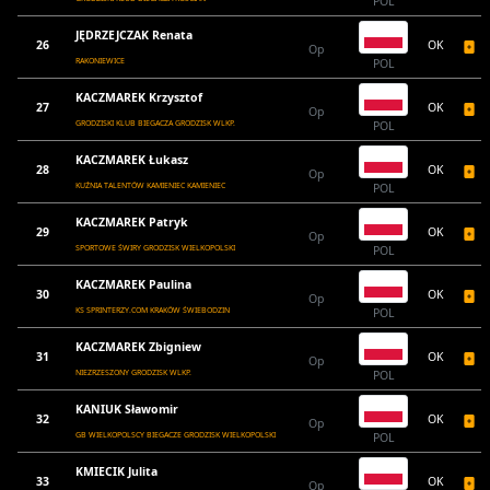
POL
JĘDRZEJCZAK Renata
26
OK
Op
RAKONIEWICE
POL
KACZMAREK Krzysztof
27
OK
Op
GRODZISKI KLUB BIEGACZA GRODZISK WLKP.
POL
KACZMAREK Łukasz
28
OK
Op
KUŹNIA TALENTÓW KAMIENIEC KAMIENIEC
POL
KACZMAREK Patryk
29
OK
Op
SPORTOWE ŚWIRY GRODZISK WIELKOPOLSKI
POL
KACZMAREK Paulina
30
OK
Op
KS SPRINTERZY.COM KRAKÓW ŚWIEBODZIN
POL
KACZMAREK Zbigniew
31
OK
Op
NIEZRZESZONY GRODZISK WLKP.
POL
KANIUK Sławomir
32
OK
Op
GB WIELKOPOLSCY BIEGACZE GRODZISK WIELKOPOLSKI
POL
KMIECIK Julita
33
OK
Op