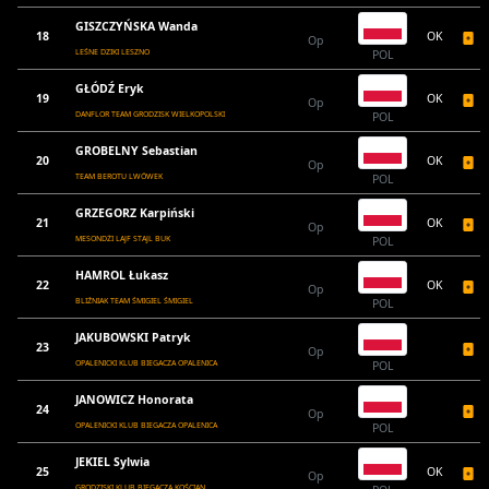
GISZCZYŃSKA Wanda
18
OK
Op
LEŚNE DZIKI LESZNO
POL
GŁÓDŹ Eryk
19
OK
Op
DANFLOR TEAM GRODZISK WIELKOPOLSKI
POL
GROBELNY Sebastian
20
OK
Op
TEAM BEROTU LWÓWEK
POL
GRZEGORZ Karpiński
21
OK
Op
MESONDŻI LAJF STAJL BUK
POL
HAMROL Łukasz
22
OK
Op
BLIŹNIAK TEAM ŚMIGIEL ŚMIGIEL
POL
JAKUBOWSKI Patryk
23
Op
OPALENICKI KLUB BIEGACZA OPALENICA
POL
JANOWICZ Honorata
24
Op
OPALENICKI KLUB BIEGACZA OPALENICA
POL
JEKIEL Sylwia
25
OK
Op
GRODZISKI KLUB BIEGACZA KOŚCIAN