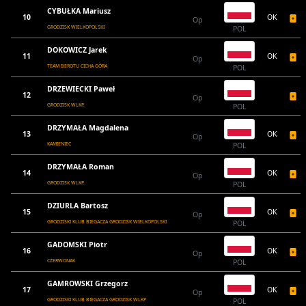
CYBUŁKA Mariusz
10
OK
Op
GRODZISK WIELKOPOLSKI
POL
DOKOWICZ Jarek
11
OK
Op
TEAM BEROTU CICHA GÓRA
POL
DRZEWIECKI Paweł
12
Op
GRODZISK WLKP.
POL
DRZYMAŁA Magdalena
13
OK
Op
KAMIENIEC
POL
DRZYMAŁA Roman
14
OK
Op
GRODZISK WLKP.
POL
DZIURLA Bartosz
15
OK
Op
GRODZISKI KLUB BIEGACZA GRODZISK WIELKOPOLSKI
POL
GADOMSKI Piotr
16
OK
Op
CZERWONAK
POL
GAMROWSKI Grzegorz
17
OK
Op
GRODZISKI KLUB BIEGACZA GRODZISK WLKP
POL