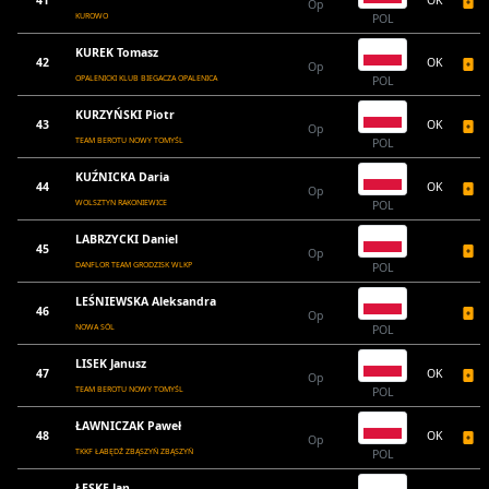
41
OK
Op
KUROWO
POL
KUREK Tomasz
42
OK
Op
OPALENICKI KLUB BIEGACZA OPALENICA
POL
KURZYŃSKI Piotr
43
OK
Op
TEAM BEROTU NOWY TOMYŚL
POL
KUŹNICKA Daria
44
OK
Op
WOLSZTYN RAKONIEWICE
POL
LABRZYCKI Daniel
45
Op
DANFLOR TEAM GRODZISK WLKP
POL
LEŚNIEWSKA Aleksandra
46
Op
NOWA SÓL
POL
LISEK Janusz
47
OK
Op
TEAM BEROTU NOWY TOMYŚL
POL
ŁAWNICZAK Paweł
48
OK
Op
TKKF ŁABĘDŹ ZBĄSZYŃ ZBĄSZYŃ
POL
ŁESKE Jan