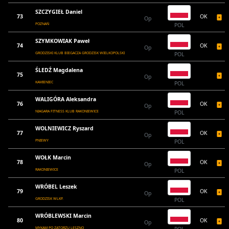
SZCZYGIEŁ Daniel
73
OK
Op
POZNAŃ
POL
SZYMKOWIAK Paweł
74
OK
Op
GRODZISKI KLUB BIEGACZA GRODZISK WIELKOPOLSKI
POL
ŚLEDŹ Magdalena
75
Op
KAMIENIEC
POL
WALIGÓRA Aleksandra
76
OK
Op
NIAGARA FITNESS KLUB RAKONIEWICE
POL
WOLNIEWICZ Ryszard
77
OK
Op
PNIEWY
POL
WOŁK Marcin
78
OK
Op
RAKONIEWICE
POL
WRÓBEL Leszek
79
OK
Op
GRODZISK WLKP.
POL
WRÓBLEWSKI Marcin
80
OK
Op
MYKAM PO ZATORZU LESZNO