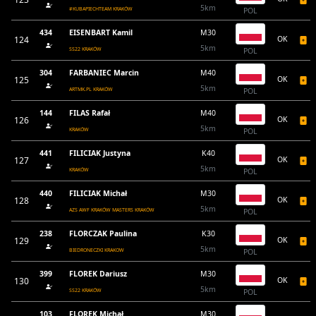
5km
#KUBAPIECHTEAM KRAKÓW
POL
434
EISENBART Kamil
M30
124
OK
5km
SS22 KRAKÓW
POL
304
FARBANIEC Marcin
M40
125
OK
5km
ARTMK.PL KRAKÓW
POL
144
FILAS Rafał
M40
126
OK
5km
KRAKÓW
POL
441
FILICIAK Justyna
K40
127
OK
5km
KRAKÓW
POL
440
FILICIAK Michał
M30
128
OK
5km
AZS AWF KRAKÓW MASTERS KRAKÓW
POL
238
FLORCZAK Paulina
K30
129
OK
5km
BIEDRONECZKI KRAKOW
POL
399
FLOREK Dariusz
M30
130
OK
5km
SS22 KRAKÓW
POL
103
FLOREK Michał
M30