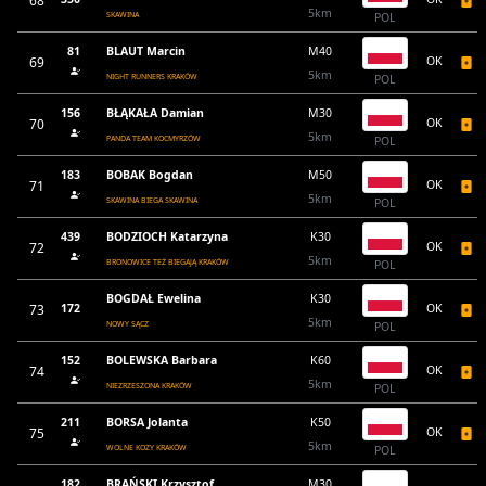
68
5km
SKAWINA
POL
81
BLAUT Marcin
M40
69
OK
5km
NIGHT RUNNERS KRAKÓW
POL
156
BŁĄKAŁA Damian
M30
70
OK
5km
PANDA TEAM KOCMYRZÓW
POL
183
BOBAK Bogdan
M50
71
OK
5km
SKAWINA BIEGA SKAWINA
POL
439
BODZIOCH Katarzyna
K30
72
OK
5km
BRONOWICE TEŻ BIEGAJĄ KRAKÓW
POL
BOGDAŁ Ewelina
K30
73
172
OK
5km
NOWY SĄCZ
POL
152
BOLEWSKA Barbara
K60
74
OK
5km
NIEZRZESZONA KRAKÓW
POL
211
BORSA Jolanta
K50
75
OK
5km
WOLNE KOZY KRAKÓW
POL
182
BRAŃSKI Krzysztof
M30