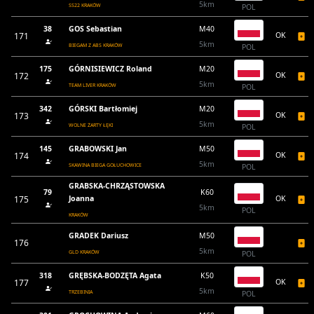
5km
SS22 KRAKÓW
POL
38
GOS Sebastian
M40
171
OK
5km
BIEGAM Z ABS KRAKÓW
POL
175
GÓRNISIEWICZ Roland
M20
172
OK
5km
TEAM LIVER KRAKÓW
POL
342
GÓRSKI Bartłomiej
M20
173
OK
5km
WOLNE ŻARTY ŁĘKI
POL
145
GRABOWSKI Jan
M50
174
OK
5km
SKAWINA BIEGA GOŁUCHOWICE
POL
GRABSKA-CHRZĄSTOWSKA
79
K60
175
Joanna
OK
5km
POL
KRAKÓW
GRADEK Dariusz
M50
176
5km
GLD KRAKÓW
POL
318
GRĘBSKA-BODZĘTA Agata
K50
177
OK
5km
TRZEBINIA
POL