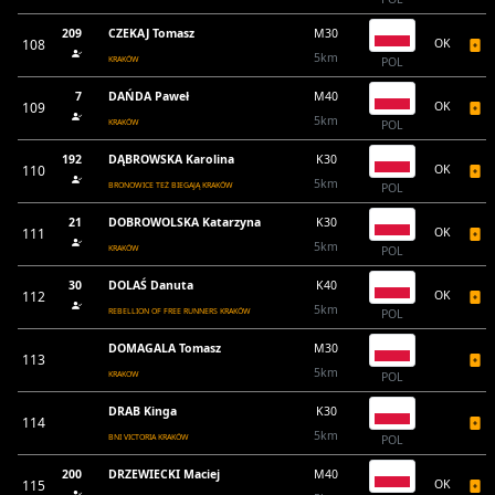
209
CZEKAJ Tomasz
M30
108
OK
5km
KRAKÓW
POL
7
DAŃDA Paweł
M40
109
OK
5km
KRAKÓW
POL
192
DĄBROWSKA Karolina
K30
110
OK
5km
BRONOWICE TEŻ BIEGAJĄ KRAKÓW
POL
21
DOBROWOLSKA Katarzyna
K30
111
OK
5km
KRAKÓW
POL
30
DOLAŚ Danuta
K40
112
OK
5km
REBELLION OF FREE RUNNERS KRAKÓW
POL
DOMAGALA Tomasz
M30
113
5km
KRAKOW
POL
DRAB Kinga
K30
114
5km
BNI VICTORIA KRAKÓW
POL
200
DRZEWIECKI Maciej
M40
115
OK