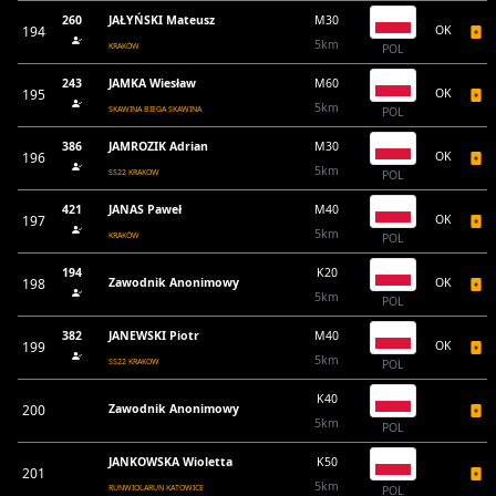
260
JAŁYŃSKI Mateusz
M30
194
OK
5km
KRAKÓW
POL
243
JAMKA Wiesław
M60
195
OK
5km
SKAWINA BIEGA SKAWINA
POL
386
JAMROZIK Adrian
M30
196
OK
5km
SS22 KRAKOW
POL
421
JANAS Paweł
M40
197
OK
5km
KRAKÓW
POL
194
K20
198
Zawodnik Anonimowy
OK
5km
POL
382
JANEWSKI Piotr
M40
199
OK
5km
SS22 KRAKOW
POL
K40
200
Zawodnik Anonimowy
5km
POL
JANKOWSKA Wioletta
K50
201
5km
RUNWIOLARUN KATOWICE
POL