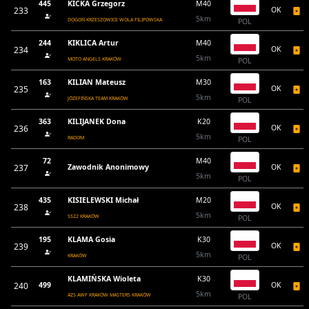
445
KICKA Grzegorz
M40
233
OK
5km
DOGOŃ KRZESZOWICE WOLA FILIPOWSKA
POL
244
KIKLICA Artur
M40
234
OK
5km
MOTO ANGELS KRAKÓW
POL
163
KILIAN Mateusz
M30
235
OK
5km
JÓZEFIŃSKA TEAM KRAKÓW
POL
363
KILIJANEK Dona
K20
236
OK
5km
RADOM
POL
72
M40
237
Zawodnik Anonimowy
OK
5km
POL
435
KISIELEWSKI Michał
M20
238
OK
5km
SS22 KRAKÓW
POL
195
KLAMA Gosia
K30
239
OK
5km
KRAKÓW
POL
KLAMIŃSKA Wioleta
K30
240
499
OK
5km
AZS AWF KRAKÓW MASTERS KRAKÓW
POL