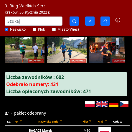
9. Bieg Wielkich Serc
Kraków, 30 stycznia 2022 r.
Nazwisko
Klub
Miasto(Wieś)
Liczba zawodników : 602
Odebrało numery: 431
Liczba opłaconych zawodników: 471
- pakiet odebrany
Lp.
Nr
Nazwisko Imię
Filtr
Kraj
Opłata
BAGACZ Marek
M30