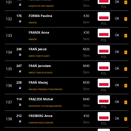
131
OK
5km
WOJSKO POLSKIE KRAKÓW
POL
176
FORMA Paulina
K30
132
OK
5km
KRAKÓW
POL
FRANIK Anna
K30
133
OK
5km
KRAKÓW
POL
248
FRAŃ Jakub
M20
134
OK
5km
RARÓG TEAM PUŁAWY
POL
247
FRAŃ Jaroslaw
M40
135
OK
5km
RARÓG TEAM WOŁOWICE
POL
228
FRAŃ Maciej
M30
136
OK
5km
MACIEJAS FRANIEJAS TEAM KRAKÓW
POL
114
FRĄCZEK Michał
M40
137
OK
5km
BRONOWICE TEŻ BIEGAJĄ KRAKÓW
POL
212
FREIBERG Anna
K50
138
OK
5km
SKAWINA BIEGA SKAWINA
POL