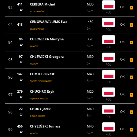
411
CEKIERA Michał
M30
92
OK
5km
SS22 KRAKÓW
POL
CENOWA-WILLEMS Ewa
K30
93
418
OK
5km
SS22 KRAKOW
POL
96
CHLEWICKA Martyna
K20
94
OK
5km
KRAKÓW
POL
97
CHLEWICKI Grzegorz
M30
95
OK
5km
KRAKÓW
POL
147
CHMIEL Łukasz
M40
96
OK
5km
ŚWINTUSZKI KRAKÓW
POL
279
CHUCHRO Eryk
M20
97
OK
5km
LAJKONIK KRAKÓW
POL
22
CHUDY Jacek
M60
98
OK
5km
BOLECHOWICE
POL
456
CHYLIŃSKI Tomasz
M40
99
OK
5km
KRAKÓW
POL