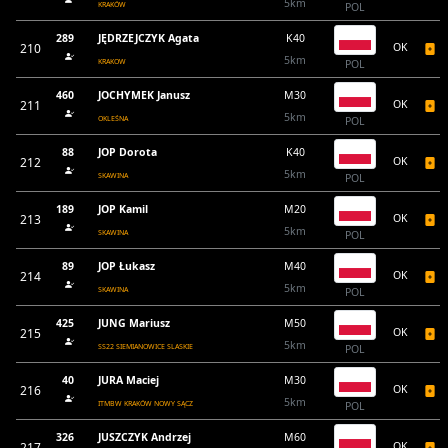
5km
KRAKÓW
POL
289
JĘDRZEJCZYK Agata
K40
210
OK
5km
KRAKOW
POL
460
JOCHYMEK Janusz
M30
211
OK
5km
OKLEŚNA
POL
88
JOP Dorota
K40
212
OK
5km
SKAWINA
POL
189
JOP Kamil
M20
213
OK
5km
SKAWINA
POL
89
JOP Łukasz
M40
214
OK
5km
SKAWINA
POL
425
JUNG Mariusz
M50
215
OK
5km
SS22 SIEMIANOWICE SLASKIE
POL
40
JURA Maciej
M30
216
OK
5km
ITMBW KRAKÓW NOWY SĄCZ
POL
326
JUSZCZYK Andrzej
M60
217
OK