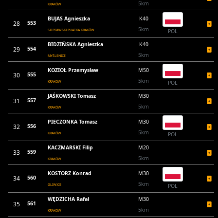
5km
KRAKÓW
BUJAS Agnieszka
K40
28
553
5km
SIEPRAWSKI PUATKA KRAKÓW
POL
BIDZIŃSKA Agnieszka
K40
29
554
5km
MYŚLENICE
KOZIOŁ Przemysław
M50
30
555
5km
KRAKÓW
POL
JAŚKOWSKI Tomasz
M30
31
557
5km
KRAKÓW
PIECZONKA Tomasz
M30
32
556
5km
KRAKÓW
POL
KACZMARSKI Filip
M20
33
559
5km
KRAKÓW
KOSTORZ Konrad
M30
34
560
5km
GLIWICE
POL
WĘDZICHA Rafał
M30
35
561
5km
KRAKÓW