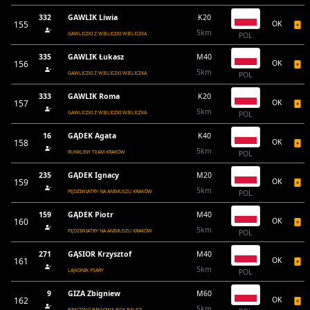
332
GAWLIK Liwia
K20
155
OK
5km
GAWLICZKI Z WIELICZKI WIELICZKA
POL
335
GAWLIK Łukasz
M40
156
OK
5km
GAWLICZKI Z WIELICZKI WIELICZKA
POL
333
GAWLIK Roma
K20
157
OK
5km
GAWLICZKI Z WIELICZKI WIELICZKA
POL
16
GĄDEK Agata
K40
158
OK
5km
RUNKLINY TEAM KRAKÓW
POL
235
GĄDEK Ignacy
M20
159
OK
5km
PĘDZIWIATRY NA ANIMUSZU KRAKÓW
POL
159
GĄDEK Piotr
M40
160
OK
5km
PĘDZIWIATRY NA ANIMUSZU KRAKÓW
POL
271
GĄSIOR Krzysztof
M40
161
OK
5km
LAJKONIK PSARY
POL
9
GIZA Zbigniew
M60
162
OK
5km
BRACTWO BIEGOWE BGK BALICE