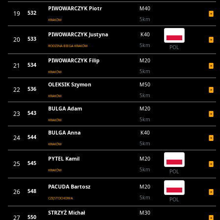
PIWOWARCZYK Piotr
M40
19
532
5km
KRAKÓW
PIWOWARCZYK Justyna
K40
20
533
5km
RODZINA BIEGA KRAKÓW
POL
PIWOWARCZYK Filip
M20
21
534
5km
KRAKÓW
OLEKSIK Szymon
M50
22
536
5km
KRAKÓW
BULGA Adam
M20
23
543
5km
KRAKÓW
BULGA Anna
K40
24
544
5km
KRAKÓW
PYTEL Kamil
M20
25
545
5km
KRAKÓW
POL
PACUDA Bartosz
M20
26
548
5km
CZĘSTOCHOWA
POL
STRZYŻ Michał
M30
27
550