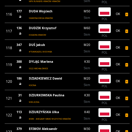
5km
MPK RUNNERS KRAKÓW KRAKÓW
POL
177
DUDA Wojciech
M50
116
OK
5km
SKAWINA BIEGA KRAKÓW
POL
136
DUDZIK Krzysztof
M60
117
OK
5km
ESKADRA KRAKOW
POL
347
DUŚ Jakub
M20
118
OK
5km
#TEAMGAZELI BOCHNIA
POL
388
DYLĄG Marlena
K30
119
OK
5km
SS22 MICHAŁOWICE
POL
186
DZIADKIEWICZ Dawid
M20
120
OK
5km
KOCINA
POL
31
DZIURKOWSKA Paulina
K30
121
OK
5km
WIELICZKA
POL
113
DZIURZYŃSKA Ulka
K40
122
OK
5km
BMW - BIEGAMY MIMO WSZYSTKO KRAKÓW
POL
379
EFIMOV Aleksandr
M30
123
OK