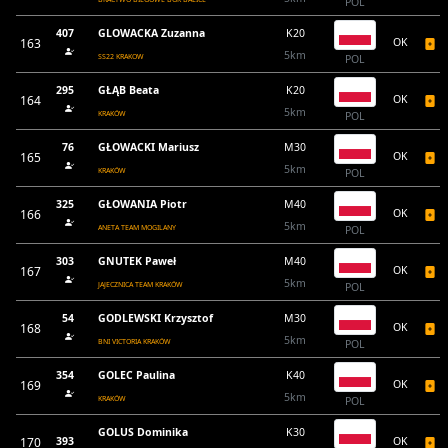
POL
407
GLOWACKA Zuzanna
K20
163
OK
5km
SS22 KRAKOW
POL
295
GŁĄB Beata
K20
164
OK
5km
KRAKÓW
POL
76
GŁOWACKI Mariusz
M30
165
OK
5km
KRAKÓW
POL
325
GŁOWANIA Piotr
M40
166
OK
5km
ANETA TEAM MOGILANY
POL
303
GNUTEK Paweł
M40
167
OK
5km
JAJECZNICA TEAM KRAKÓW
POL
54
GODLEWSKI Krzysztof
M30
168
OK
5km
BNI VICTORIA KRAKÓW
POL
354
GOLEC Paulina
K40
169
OK
5km
KRAKÓW
POL
GOLUS Dominika
K30
170
393
OK