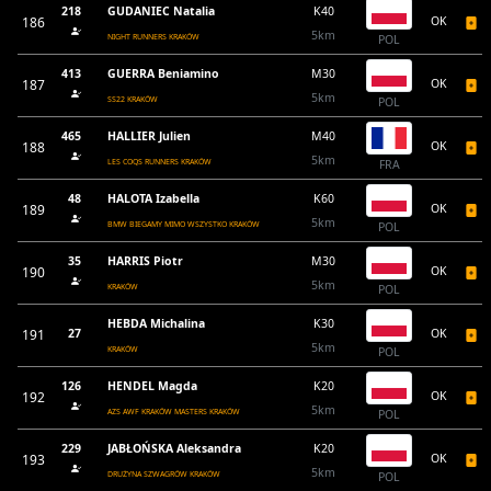
218
GUDANIEC Natalia
K40
186
OK
5km
NIGHT RUNNERS KRAKÓW
POL
413
GUERRA Beniamino
M30
187
OK
5km
SS22 KRAKÓW
POL
465
HALLIER Julien
M40
188
OK
5km
LES COQS RUNNERS KRAKÓW
FRA
48
HALOTA Izabella
K60
189
OK
5km
BMW BIEGAMY MIMO WSZYSTKO KRAKÓW
POL
35
HARRIS Piotr
M30
190
OK
5km
KRAKÓW
POL
HEBDA Michalina
K30
191
27
OK
5km
KRAKÓW
POL
126
HENDEL Magda
K20
192
OK
5km
AZS AWF KRAKÓW MASTERS KRAKÓW
POL
229
JABŁOŃSKA Aleksandra
K20
193
OK
5km
DRUŻYNA SZWAGRÓW KRAKÓW
POL