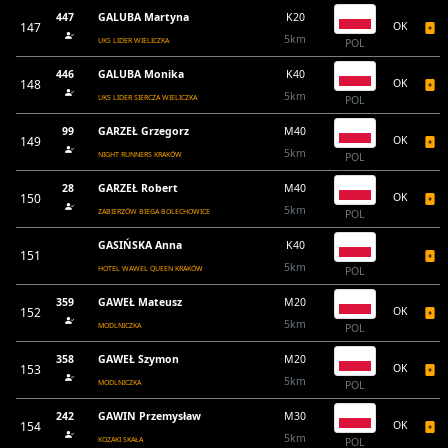
447
GALUBA Martyna
K20
147
OK
5km
UKS LIDER WIELICZKA
POL
446
GALUBA Monika
K40
148
OK
5km
UKS LIDER SIERCZA WIELICZKA
POL
99
GARZEŁ Grzegorz
M40
149
OK
5km
NIGHT RUNNERS KRAKÓW
POL
28
GARZEŁ Robert
M40
150
OK
5km
ZABIERZÓW BIEGA BOLECHOWICE
POL
GASIŃSKA Anna
K40
151
5km
HOTEL WAWEL QUEEN KRAKÓW
POL
359
GAWEŁ Mateusz
M20
152
OK
5km
MODLNICZKA
POL
358
GAWEŁ Szymon
M20
153
OK
5km
MODLNICZKA
POL
242
GAWIN Przemysław
M30
154
OK
5km
KOZAKI SKAŁA
POL