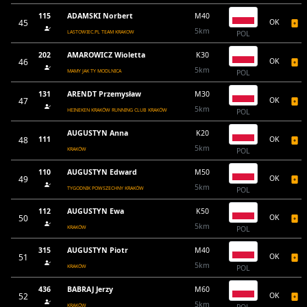
115
ADAMSKI Norbert
M40
45
OK
5km
LASTOWIEC.PL TEAM KRAKOW
POL
202
AMAROWICZ Wioletta
K30
46
OK
5km
MAMY JAK TY MODLNICA
POL
131
ARENDT Przemysław
M30
47
OK
5km
HEINEKEN KRAKÓW RUNNING CLUB KRAKÓW
POL
AUGUSTYN Anna
K20
48
111
OK
5km
KRAKÓW
POL
110
AUGUSTYN Edward
M50
49
OK
5km
TYGODNIK POWSZECHNY KRAKÓW
POL
112
AUGUSTYN Ewa
K50
50
OK
5km
KRAKÓW
POL
315
AUGUSTYN Piotr
M40
51
OK
5km
KRAKÓW
POL
436
BABRAJ Jerzy
M60
52
OK
5km
KRAKÓW