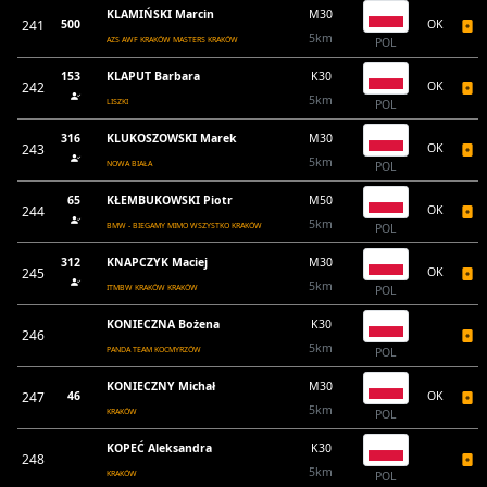
KLAMIŃSKI Marcin
M30
241
500
OK
5km
AZS AWF KRAKÓW MASTERS KRAKÓW
POL
153
KLAPUT Barbara
K30
242
OK
5km
LISZKI
POL
316
KLUKOSZOWSKI Marek
M30
243
OK
5km
NOWA BIAŁA
POL
65
KŁEMBUKOWSKI Piotr
M50
244
OK
5km
BMW - BIEGAMY MIMO WSZYSTKO KRAKÓW
POL
312
KNAPCZYK Maciej
M30
245
OK
5km
ITMBW KRAKÓW KRAKÓW
POL
KONIECZNA Bożena
K30
246
5km
PANDA TEAM KOCMYRZÓW
POL
KONIECZNY Michał
M30
247
46
OK
5km
KRAKÓW
POL
KOPEĆ Aleksandra
K30
248
5km
KRAKÓW
POL