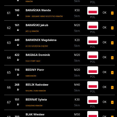
5km
KRAKÓW
POL
160
BARAŃSKA Wanda
K50
61
OK
5km
BMW - BIEGAMY MIMO WSZYSTKO KRAKÓW
POL
161
BARAŃSKI Jakub
M20
62
OK
5km
AZS UJ KRAKÓW
POL
449
BARWINEK Magdalena
K20
63
OK
5km
42 DO SZCZĘŚCIA CHĘCINY
POL
422
BASIAGA Dominik
M20
64
OK
5km
SS22 STARY SĄCZ
POL
116
BIEDNY Piotr
M20
65
OK
5km
MARCINKÓW
POL
268
BIELIK Radosław
M40
66
OK
5km
WKURW_TEAM KRAKÓW
POL
151
BIERNAT Sylwia
K30
67
OK
5km
SENDZINKI KRAKÓW
POL
BLAK Wiesław
M50
350
OK