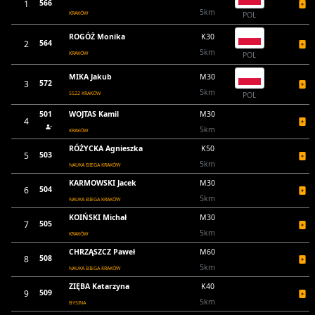
1
566
5km
KRAKÓW
POL
ROGÓŻ Monika
K30
2
564
5km
KRAKÓW
POL
MIKA Jakub
M30
3
572
5km
SS22 KRAKÓW
POL
501
WOJTAS Kamil
M30
4
5km
KRAKÓW
RÓŻYCKA Agnieszka
K50
5
503
5km
NAUKA BIEGA KRAKÓW
KARMOWSKI Jacek
M30
6
504
5km
NAUKA BIEGA KRAKÓW
KOIŃSKI Michał
M30
7
505
5km
KRAKÓW
CHRZĄSZCZ Paweł
M60
8
508
5km
NAUKA BIEGA KRAKÓW
ZIĘBA Katarzyna
K40
9
509
5km
BYSINA