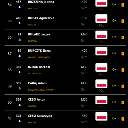
457
BRZEZINA Joanna
K20
84
OK
5km
RADOCZA
POL
416
BUBAK Agnieszka
K30
85
OK
5km
KRAKÓW
POL
91
BULARZ Leszek
M40
86
OK
5km
SKAWINA
POL
59
BURCZYK Ilona
K20
87
OK
5km
WKURW_TEAM KRAKÓW
POL
385
BZDAK Bartosz
M30
88
OK
5km
SS22 KRAKÓW
POL
305
CABAJ Adam
M30
89
OK
5km
#KUBAPIECHTEAM KRAKÓW
POL
324
CEBO Artur
M30
90
OK
5km
KRAKÓW
POL
323
CEBO Katarzyna
K30
91
OK
5km
KRAKÓW
POL