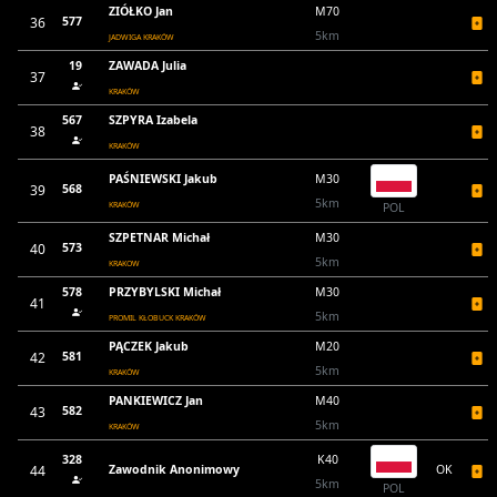
ZIÓŁKO Jan
M70
36
577
5km
JADWIGA KRAKÓW
19
ZAWADA Julia
37
KRAKÓW
567
SZPYRA Izabela
38
KRAKÓW
PAŚNIEWSKI Jakub
M30
39
568
5km
KRAKÓW
POL
SZPETNAR Michał
M30
40
573
5km
KRAKOW
578
PRZYBYLSKI Michał
M30
41
5km
PROMIL KŁOBUCK KRAKÓW
PĄCZEK Jakub
M20
42
581
5km
KRAKÓW
PANKIEWICZ Jan
M40
43
582
5km
KRAKÓW
328
K40
44
Zawodnik Anonimowy
OK
5km
POL