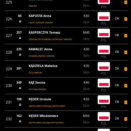
225
5km
KRAKÓW
POL
85
KAPUSTA Anna
K30
226
OK
5km
NIGHT RUNNERS KRAKÓW
POL
257
KASPERCZYK Tomasz
M40
227
OK
5km
NOWOHUCKI KOMBINAT SPORTOWY KRAKÓW
POL
225
KAWALEC Anna
K30
228
OK
5km
ESKADRA KRAKÓW KRAKÓW
POL
KĄDZIELA Malwina
K30
229
391
OK
5km
SS22 KRAKÓW
POL
349
KĄŚ Iwona
K40
230
OK
5km
TIK TEAM KRAKÓW
POL
198
KĘDER Urszula
K50
231
OK
5km
NIEPOŁOMICE BIOEGAJĄ NIEPOŁOMICE
POL
162
KĘDER Włodzimierz
M50
232
OK
5km
NIEPOŁOMICE BIEGAJĄ NIEPOŁOMICE
POL