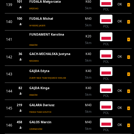
101
FUDALA Małgorzata
K60
139
OK
5km
BRZESKO
POL
100
FUDALA Michał
M40
140
OK
5km
WYBIERZ JASIEŃ
POL
FUNDAMENT Karolina
K20
141
5km
POL
KRAKÓW
36
GACH-MICHALSKA Justyna
K40
142
OK
5km
RZEZAWA
POL
GAJDA Edyta
K40
143
5km
ŻUBRY RACE TEAM WĘGRZCE WIELKIE
POL
82
GAJDA Kinga
K40
144
OK
5km
KRAKÓW
POL
219
GALARA Dariusz
M40
145
OK
5km
PANDA TEAM GOSZYCE
POL
458
GALOS Marcin
M40
146
OK
5km
CZERNICHÓW
POL