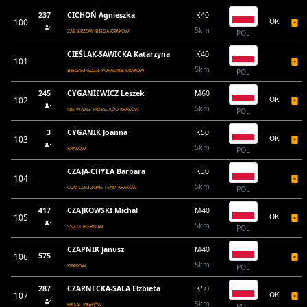
237
CICHOŃ Agnieszka
K40
100
OK
5km
ZABIERZÓW BIEGA KRAKÓW
POL
CIEŚLAK-SAWICKA Katarzyna
K40
101
5km
BIEGAM GDZIE POPADNIE KRAKÓW
POL
245
CYGANIEWICZ Leszek
M60
102
OK
5km
NIE WIDZĘ PRZESZKÓD KRAKÓW
POL
3
CYGANIK Joanna
K50
103
OK
5km
KRAKÓW
POL
CZAJA-CHYŁA Barbara
K30
104
5km
COM COM ZONE TEAM KRAKÓW
POL
417
CZAJKOWSKI Michal
M40
105
OK
5km
SS22 LIBERTOW
POL
CZAPNIK Janusz
M40
106
575
5km
KRAKOW
POL
287
CZARNECKA-SALA Elżbieta
K50
107
OK
5km
HESAL KRAKÓW
POL