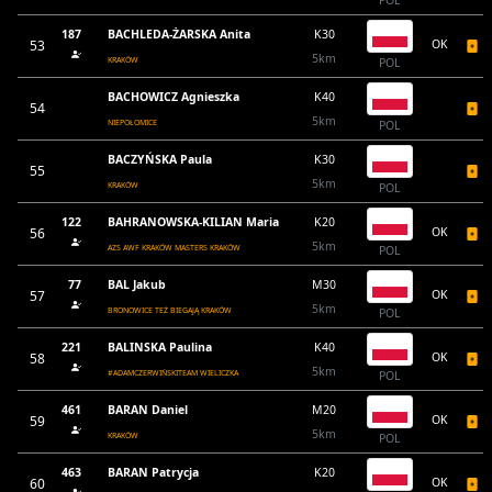
POL
187
BACHLEDA-ŻARSKA Anita
K30
53
OK
5km
KRAKÓW
POL
BACHOWICZ Agnieszka
K40
54
5km
NIEPOŁOMICE
POL
BACZYŃSKA Paula
K30
55
5km
KRAKÓW
POL
122
BAHRANOWSKA-KILIAN Maria
K20
56
OK
5km
AZS AWF KRAKÓW MASTERS KRAKÓW
POL
77
BAL Jakub
M30
57
OK
5km
BRONOWICE TEŻ BIEGAJĄ KRAKÓW
POL
221
BALINSKA Paulina
K40
58
OK
5km
#ADAMCZERWIŃSKITEAM WIELICZKA
POL
461
BARAN Daniel
M20
59
OK
5km
KRAKÓW
POL
463
BARAN Patrycja
K20
60
OK