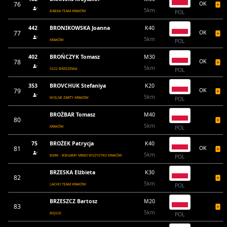
76
OK
5km
BABKA TEAM KRAKÓW
POL
442
BRONIKOWSKA Joanna
K40
77
OK
5km
KRAKÓW
POL
402
BROŃCZYK Tomasz
M30
78
OK
5km
SS22 BRZEZINKA
POL
353
BROVCHUK Stefaniya
K20
79
OK
5km
WOLNE ŻARTY KRAKÓW
POL
BROŻBAR Tomasz
M40
80
5km
KRAKÓW
POL
75
BROŻEK Patrycja
K40
81
OK
5km
BMW - BIEGAMY MIMO WSZYSTKO KRAKÓW
POL
BRZESKA Elżbieta
K30
82
5km
LACHO TEAM KRAKÓW
POL
BRZESZCZ Bartosz
M20
83
5km
BEJSCE
POL