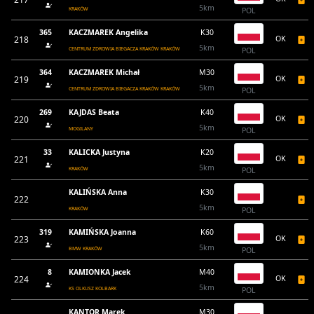
5km
KRAKÓW
POL
365
KACZMAREK Angelika
K30
218
OK
5km
CENTRUM ZDROWIA BIEGACZA KRAKÓW KRAKÓW
POL
364
KACZMAREK Michał
M30
219
OK
5km
CENTRUM ZDROWIA BIEGACZA KRAKÓW KRAKÓW
POL
269
KAJDAS Beata
K40
220
OK
5km
MOGILANY
POL
33
KALICKA Justyna
K20
221
OK
5km
KRAKÓW
POL
KALIŃSKA Anna
K30
222
5km
KRAKÓW
POL
319
KAMIŃSKA Joanna
K60
223
OK
5km
BMW KRAKÓW
POL
8
KAMIONKA Jacek
M40
224
OK
5km
KS OLKUSZ KOLBARK
POL
KANTOR Marek
M30