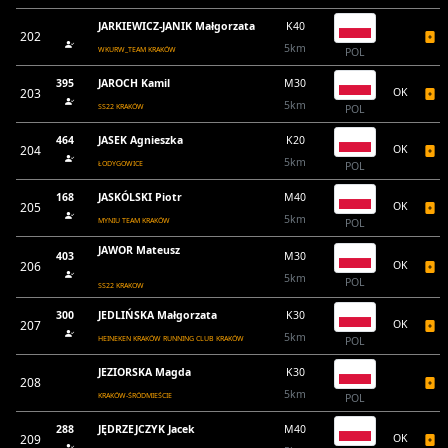
JARKIEWICZ-JANIK Małgorzata
K40
202
5km
WKURW_TEAM KRAKÓW
POL
395
JAROCH Kamil
M30
203
OK
5km
SS22 KRAKÓW
POL
464
JASEK Agnieszka
K20
204
OK
5km
ŁODYGOWICE
POL
168
JASKÓLSKI Piotr
M40
205
OK
5km
MYNIU TEAM KRAKÓW
POL
JAWOR Mateusz
403
M30
206
OK
5km
POL
SS22 KRAKOW
300
JEDLIŃSKA Małgorzata
K30
207
OK
5km
HEINEKEN KRAKÓW RUNNING CLUB KRAKÓW
POL
JEZIORSKA Magda
K30
208
5km
KRAKÓW-ŚRÓDMIEŚCIE
POL
288
JĘDRZEJCZYK Jacek
M40
209
OK