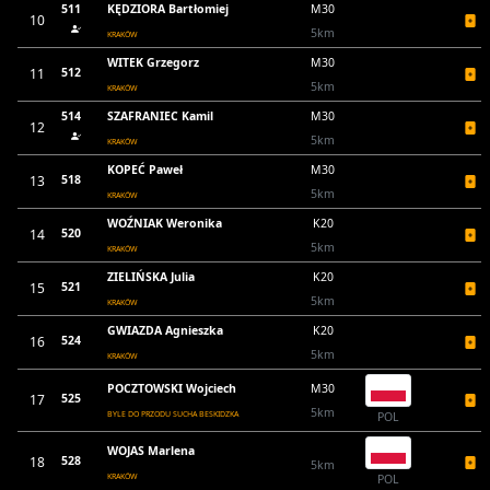
511
KĘDZIORA Bartłomiej
M30
10
5km
KRAKÓW
WITEK Grzegorz
M30
11
512
5km
KRAKÓW
514
SZAFRANIEC Kamil
M30
12
5km
KRAKÓW
KOPEĆ Paweł
M30
13
518
5km
KRAKÓW
WOŹNIAK Weronika
K20
14
520
5km
KRAKÓW
ZIELIŃSKA Julia
K20
15
521
5km
KRAKÓW
GWIAZDA Agnieszka
K20
16
524
5km
KRAKÓW
POCZTOWSKI Wojciech
M30
17
525
5km
BYLE DO PRZODU SUCHA BESKIDZKA
POL
WOJAS Marlena
18
528
5km
KRAKÓW
POL