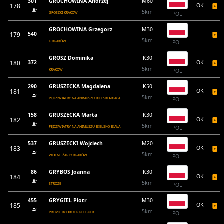
301
GROCHOWINA Andrzej
M60
178
OK
5km
GROSZKI KRAKÓW
POL
GROCHOWINA Grzegorz
M30
179
540
5km
G KRAKÓW
POL
GROSZ Dominika
K30
180
372
OK
5km
KRAKÓW
POL
290
GRUSZECKA Magdalena
K50
181
OK
5km
PĘDZIWIATRY NA ANIMUSZU BIELSKO-BIAŁA
POL
158
GRUSZECKA Marta
K30
182
OK
5km
PĘDZIWIATRY NA ANIMUSZU BIELSKO-BIAŁA
POL
537
GRUSZECKI Wojciech
M20
183
OK
5km
WOLNE ŻARTY KRAKÓW
POL
86
GRYBOS Joanna
K30
184
OK
5km
STRÓZE
POL
455
GRYGIEL Piotr
M30
185
OK
5km
PROMIL KŁOBUCK KŁOBUCK
POL