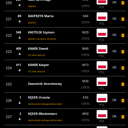
220
OK
OPEN
KRAKÓW
POL
89
KASPRZYK Marta
K40
221
OK
OPEN
KRAKÓW
POL
548
KASTELIK Szymon
M20
222
OK
OPEN
GRZMOT GILOWICE GILOWICE
POL
409
KAWIK Dawid
M40
223
OK
OPEN
FELTANK ORZESZE
POL
411
KAWIK Kacper
M13
224
OK
OPEN
FELTANK ORZESZE
POL
M30
225
Zawodnik Anonimowy
OPEN
POL
1
KĘDER Urszula
K50
226
OK
OPEN
NIEPOŁOMICE BIEGAJĄ NIEPOŁOMICE
POL
2
KĘDER Włodzimierz
M50
227
OK
OPEN
NIEPOŁOMICE BIEGAJĄ NIEPOŁOMICE
POL