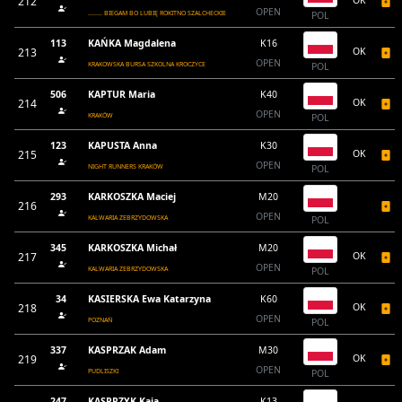
212
OK
OPEN
........ BIEGAM BO LUBIĘ ROKITNO SZALCHECKIE
POL
113
KAŃKA Magdalena
K16
213
OK
OPEN
KRAKOWSKA BURSA SZKOLNA KROCZYCE
POL
506
KAPTUR Maria
K40
214
OK
OPEN
KRAKÓW
POL
123
KAPUSTA Anna
K30
215
OK
OPEN
NIGHT RUNNERS KRAKÓW
POL
293
KARKOSZKA Maciej
M20
216
OPEN
KALWARIA ZEBRZYDOWSKA
POL
345
KARKOSZKA Michał
M20
217
OK
OPEN
KALWARIA ZEBRZYDOWSKA
POL
34
KASIERSKA Ewa Katarzyna
K60
218
OK
OPEN
POZNAŃ
POL
337
KASPRZAK Adam
M30
219
OK
OPEN
PUDLISZKI
POL
247
KASPRZYK Kaja
K13