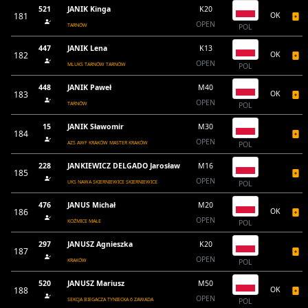
521
JANIK Kinga
K20
181
OK
OPEN
TARNÓW
POL
447
JANIK Lena
K13
182
OK
OPEN
MLUKS TARNÓW TARNÓW
POL
448
JANIK Paweł
M40
183
OK
OPEN
TARNÓW
POL
15
JANIK Sławomir
M30
184
OPEN
AZS AWF KRAKÓW MASTER KRAKÓW
POL
228
JANKIEWICZ DELGADO Jarosław
M16
185
OPEN
UKS NAWA SKIERNIEWICE SKIERNIEWICE
POL
476
JANUS Michał
M20
186
OK
OPEN
KOŹMICE MAŁE
POL
297
JANUSZ Agnieszka
K20
187
OPEN
KRAKÓW
POL
520
JANUSZ Mariusz
M50
188
OK
OPEN
SEKCJA BIEGACZA TYNIECKA 6 ZAWADA
POL