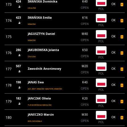
424
IWAŃSKA Dominika
K40
173
OK
OPEN
CZUŁÓW
POL
423
IWAŃSKA Emilia
K16
174
OK
OPEN
KRAKÓW
POL
JAGUSZTYN Daniel
M40
175
OK
OPEN
KRAKOW
POL
286
JAKUBOWSKA Jolanta
K50
176
OK
OPEN
Chorzów
POL
507
M20
177
Zawodnik Anonimowy
OK
OPEN
POL
198
JANAS Ewa
K40
178
OK
OPEN
AZS AWF KRAKÓW MASTERS KRAKÓW
POL
182
JANCZAK Oliwia
K20
179
OK
OPEN
TUR BORÓWKA MIKOŁÓW
POL
JANECZKO Marcin
M30
180
OK
OPEN
BIELSKO-BIAŁA
POL