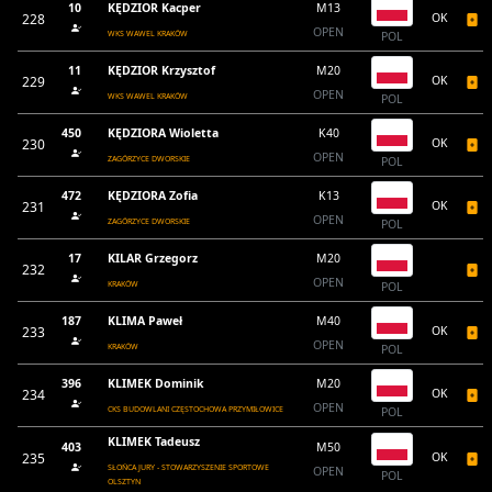
10
KĘDZIOR Kacper
M13
228
OK
OPEN
WKS WAWEL KRAKÓW
POL
11
KĘDZIOR Krzysztof
M20
229
OK
OPEN
WKS WAWEL KRAKÓW
POL
450
KĘDZIORA Wioletta
K40
230
OK
OPEN
ZAGÓRZYCE DWORSKIE
POL
472
KĘDZIORA Zofia
K13
231
OK
OPEN
ZAGÓRZYCE DWORSKIE
POL
17
KILAR Grzegorz
M20
232
OPEN
KRAKÓW
POL
187
KLIMA Paweł
M40
233
OK
OPEN
KRAKÓW
POL
396
KLIMEK Dominik
M20
234
OK
OPEN
CKS BUDOWLANI CZĘSTOCHOWA PRZYMIŁOWICE
POL
KLIMEK Tadeusz
403
M50
235
OK
SŁOŃCA JURY - STOWARZYSZENIE SPORTOWE
OPEN
POL
OLSZTYN