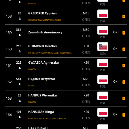
OPEN
KRAKÓW
POL
26
GRZEOREK Cyprian
M13
158
OPEN
KB NOWE SKALMIERZYCE ŚLIWNIKI
POL
364
M50
159
Zawodnik Anonimowy
OK
OPEN
POL
219
GUIMOND Heather
K50
160
OK
OPEN
COHASSET WAVERUNNERS MARSHFIELD HILLS
USA
222
GWIAZDA Agnieszka
K20
161
OPEN
KRAKÓW
POL
541
HAJDUK Krzysztof
M20
162
OK
OPEN
PŁAZA
POL
25
HANKUS Weronika
K20
163
OPEN
KRAKÓW
POL
101
HANUSIAK Kinga
K20
164
OK
OPEN
KRAKOWSKA BURSA SZKOLNA TOKARNIA
POL
250
HARRIS Piotr
M30