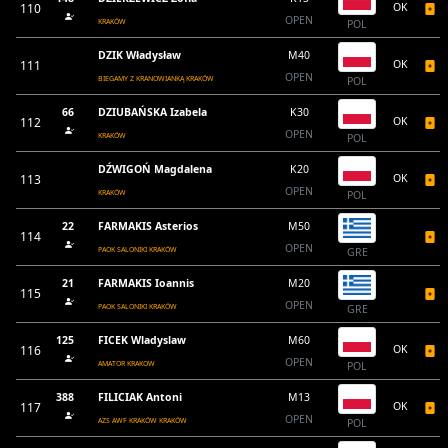
110
OK
OPEN
KRAKÓW
POL
DZIK Władysław
M40
111
OK
OPEN
BIEGAMY Z KRANOWIANKĄ KRAKÓW
POL
66
DZIUBAŃSKA Izabela
K30
112
OK
OPEN
KRAKÓW
POL
DŹWIGOŃ Magdalena
K20
113
OK
OPEN
KRAKÓW
POL
22
FARMAKIS Asterios
M50
114
OPEN
PAOK SALONIKI KRAKÓW
GRE
21
FARMAKIS Ioannis
M20
115
OPEN
PAOK SALONIKI KRAKÓW
GRE
125
FICEK Wladyslaw
M60
116
OK
OPEN
AMATOR KRAKOW
POL
388
FILICIAK Antoni
M13
117
OK
OPEN
AZS AWF KRAKÓW KRAKÓW
POL