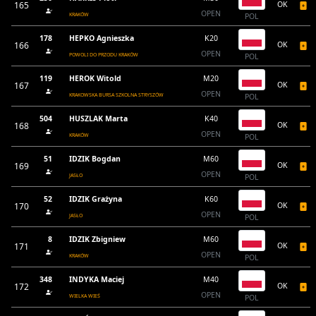
165
OK
OPEN
KRAKÓW
POL
178
HEPKO Agnieszka
K20
166
OK
OPEN
POWOLI DO PRZODU KRAKÓW
POL
119
HEROK Witold
M20
167
OK
OPEN
KRAKOWSKA BURSA SZKOLNA STRYSZÓW
POL
504
HUSZLAK Marta
K40
168
OK
OPEN
KRAKÓW
POL
51
IDZIK Bogdan
M60
169
OK
OPEN
JASŁO
POL
52
IDZIK Grażyna
K60
170
OK
OPEN
JASŁO
POL
8
IDZIK Zbigniew
M60
171
OK
OPEN
KRAKÓW
POL
348
INDYKA Maciej
M40
172
OK
OPEN
WIELKA WIEŚ
POL