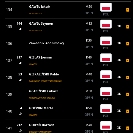
GAWEŁ Jakub
M20
134
OPEN
MODLNICZKA
POL
144
GAWEŁ Szymon
M13
135
OK
OPEN
MODLNICZKA
POL
K30
136
Zawodnik Anonimowy
OK
OPEN
POL
217
GIELAS Joanna
K40
137
OK
OPEN
KRAKÓW
POL
53
GIERASIŃSKI Pablo
M40
138
OK
OPEN
PABLO PRO SPORT TEAM KRAKÓW
POL
GŁĄBIŃSKI Łukasz
M30
139
OK
OPEN
SMOK WAWELSKI KRAKÓW
POL
4
GOĆWIN Marta
K50
140
OK
OPEN
KRAKÓW
POL
212
GODYŃ Bortosz
M40
141
OK
OPEN
DRÓŻKA TEAM KRAKÓW
POL