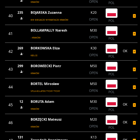
OPEN
KRAKÓW
POL
235
BOJARSKA Zuzanna
K20
40
OPEN
BW BIEGACZE WYMIATACZE KRAKÓW
POL
BOLLAMPALLY Naresh
M30
41
OPEN
- KRAKÓW
POL
269
BORKOWSKA Eliza
K30
42
OK
OPEN
KIELCE
POL
299
BOROWIECKI Piotr
M50
43
OPEN
KRAKÓW
POL
BORTEL Mirosław
M50
44
OPEN
SPLA 40-LATEK TYCHY TYCHY
POL
12
BORUTA Adam
M30
45
OK
OPEN
KRAKÓW
POL
BORZĘCKI Mateusz
M20
46
OK
OPEN
KRAKÓW
POL
131
K13