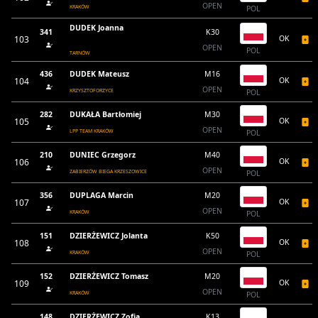
OPEN
KRAKÓW
POL
DUDEK Joanna
341
K30
103
OK
OPEN
POL
TARNÓW
436
DUDEK Mateusz
M16
104
OK
OPEN
KRZYSZTOFORZYCE
POL
282
DUKAŁA Bartłomiej
M30
105
OK
OPEN
LPP TEAM KRAKÓW
POL
210
DUNIEC Grzegorz
M40
106
OK
OPEN
ZABIERZÓW BIEGA KRZESZOWICE
POL
356
DUPLAGA Marcin
M20
107
OK
OPEN
KRAKÓW
POL
151
DZIERŻEWICZ Jolanta
K50
108
OK
OPEN
KRAKÓW
POL
152
DZIERŻEWICZ Tomasz
M20
109
OK
OPEN
KRAKÓW
POL
148
DZIERŻEWICZ Zofia
K13