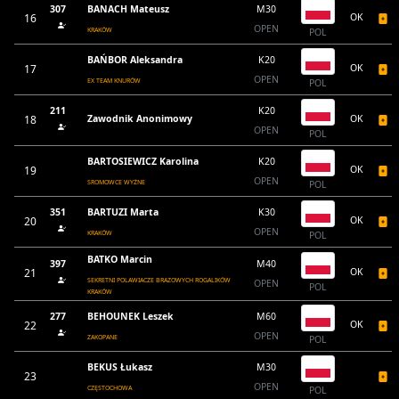
307
BANACH Mateusz
M30
16
OK
OPEN
KRAKÓW
POL
BAŃBOR Aleksandra
K20
17
OK
OPEN
EX TEAM KNURÓW
POL
211
K20
18
Zawodnik Anonimowy
OK
OPEN
POL
BARTOSIEWICZ Karolina
K20
19
OK
OPEN
SROMOWCE WYŻNE
POL
351
BARTUZI Marta
K30
20
OK
OPEN
KRAKÓW
POL
BATKO Marcin
397
M40
21
OK
SEKRETNI POLAWIACZE BRAZOWYCH ROGALIKÓW
OPEN
POL
KRAKÓW
277
BEHOUNEK Leszek
M60
22
OK
OPEN
ZAKOPANE
POL
BEKUS Łukasz
M30
23
OPEN
CZĘSTOCHOWA
POL