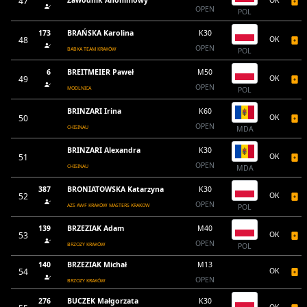
47
Zawodnik Anonimowy
OK
OPEN
POL
173
BRAŃSKA Karolina
K30
48
OK
OPEN
BABKA TEAM KRAKÓW
POL
6
BREITMEIER Paweł
M50
49
OK
OPEN
MODLNICA
POL
BRINZARI Irina
K60
50
OK
OPEN
CHISINAU
MDA
BRINZARI Alexandra
K30
51
OK
OPEN
CHISINAU
MDA
387
BRONIATOWSKA Katarzyna
K30
52
OK
OPEN
AZS AWF KRAKÓW MASTERS KRAKOW
POL
139
BRZEZIAK Adam
M40
53
OK
OPEN
BRZOZY KRAKÓW
POL
140
BRZEZIAK Michał
M13
54
OK
OPEN
BRZOZY KRAKÓW
276
BUCZEK Małgorzata
K30