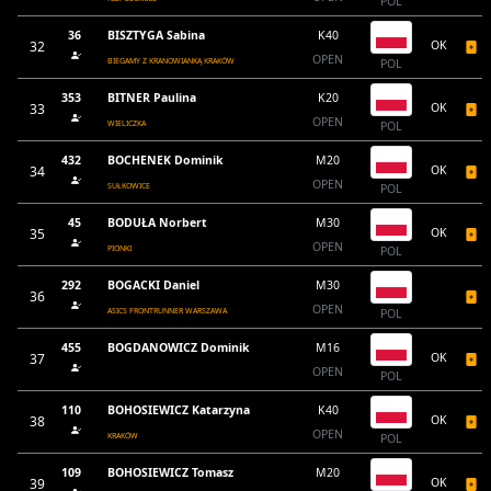
POL
36
BISZTYGA Sabina
K40
32
OK
OPEN
BIEGAMY Z KRANOWIANKĄ KRAKÓW
POL
353
BITNER Paulina
K20
33
OK
OPEN
WIELICZKA
POL
432
BOCHENEK Dominik
M20
34
OK
OPEN
SUŁKOWICE
POL
45
BODUŁA Norbert
M30
35
OK
OPEN
PIONKI
POL
292
BOGACKI Daniel
M30
36
OPEN
ASICS FRONTRUNNER WARSZAWA
POL
455
BOGDANOWICZ Dominik
M16
37
OK
OPEN
POL
110
BOHOSIEWICZ Katarzyna
K40
38
OK
OPEN
KRAKÓW
POL
109
BOHOSIEWICZ Tomasz
M20
39
OK