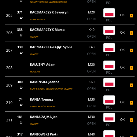
OPEN
AZS AWF KRAKÓW MASTERS KRAKÓW
POL
371
KACZMARCZYK Seweryn
M20
205
OK
OPEN
STARY WIŚNICZ
POL
333
KACZMARCZYK Marta
K40
206
OK
OPEN
KRAKÓW
POL
339
KACZMARSKA-ZAJĄC Sylvia
K40
207
OK
OPEN
KRAKÓW
POL
KAŁUŻNY Adam
M20
208
OK
OPEN
MOGILNO
POL
300
KAMIŃSKA Joanna
K60
209
OPEN
BMW BIEGAMY MIMO WSZYSTKO KRAKÓW
POL
74
KANIA Tomasz
M30
210
OK
OPEN
ITMBW KRAKÓW KRAKÓW
POL
181
KANIA-ZAJMA Jan
M30
211
OK
OPEN
KRAKÓW
POL
317
KANIOWSKI Piotr
M40