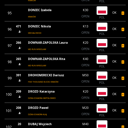
OPEN
KRAKOW
POL
DONIEC Izabela
K30
95
OK
OPEN
KRAKÓW
POL
471
DONIEC Nikola
K13
96
OK
OPEN
MICHAŁOWICE
POL
266
DOWNAR-ZAPOLSKA Laura
K20
97
OK
OPEN
MD RUN WROCŁAW
POL
265
DOWNAR-ZAPOLSKA Rita
K40
98
OK
OPEN
MD RUN WROCŁAW
POL
391
DROHOMIRECKI Dariusz
M50
99
OK
OPEN
FIVE THOUSAND BUCKS KRAKÓW
POL
209
DROZD Katarzyna
K20
100
OK
OPEN
DZIKA ESKADRA NIEPOŁOMICE
POL
208
DROZD Paweł
M20
101
OK
OPEN
DZIKA ESKADRA KŁAJ
POL
20
DUBAJ Wojciech
M40
102