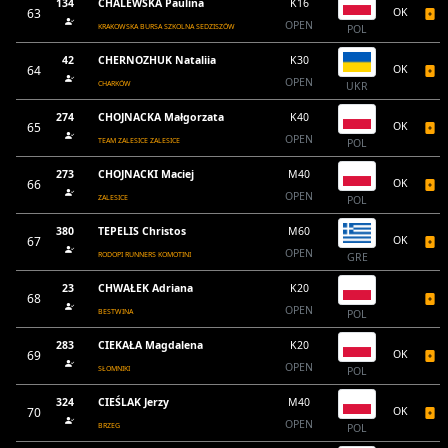
134
CHALEWSKA Paulina
K16
63
OK
OPEN
KRAKOWSKA BURSA SZKOLNA SEDZISZÓW
POL
42
CHERNOZHUK Nataliia
K30
64
OK
OPEN
CHARKÓW
UKR
274
CHOJNACKA Małgorzata
K40
65
OK
OPEN
TEAM ZALESICE ZALESICE
POL
273
CHOJNACKI Maciej
M40
66
OK
OPEN
ZALESICE
POL
380
TEPELIS Christos
M60
67
OK
OPEN
RODOPI RUNNERS KOMOTINI
GRE
23
CHWAŁEK Adriana
K20
68
OPEN
BESTWINA
POL
283
CIEKAŁA Magdalena
K20
69
OK
OPEN
SŁOMNIKI
POL
324
CIEŚLAK Jerzy
M40
70
OK
OPEN
BRZEG
POL