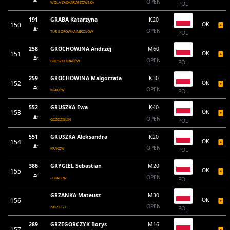
OPEN
WOLA ZACHARIASZOWSKA
POL
191
GRABA Katarzyna
K20
150
OK
OPEN
TUR BORÓWKA MIKOŁÓW
POL
258
GROCHOWINA Andrzej
M60
151
OK
OPEN
GROSZKI KRAKÓW
POL
259
GROCHOWINA Malgorzata
K30
152
OK
OPEN
KRAKÓW
POL
552
GRUSZKA Ewa
K40
153
OK
OPEN
GOŹDZIELIN
POL
551
GRUSZKA Aleksandra
K20
154
OK
OPEN
KRAKÓW
POL
386
GRYGIEL Sebastian
M20
155
OK
OPEN
- CRACOW
POL
GRZANKA Mateusz
M30
156
OK
OPEN
ZARZECZE
POL
289
GRZEGORCZYK Borys
M16
157