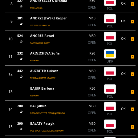
327
ANDRYSZCZYK Urszula
K50
8
OK
OPEN
MYSŁOWICE
POL
381
ANDRZEJEWSKI Kacper
M13
9
OK
OPEN
SWIMTEST KRAKOW
POL
524
ANGRES Paweł
M30
10
OK
OPEN
TARNOWSKIE GÓRY
POL
232
ARINICHEVA Sofia
K20
11
OPEN
KRAKÓW
UKR
442
AUZBITER Łukasz
M30
12
OK
OPEN
TEAM AUZBITER KRAKÓW
POL
BAJUR Barbara
K30
13
OPEN
KRAKÓW
POL
280
BAL Jakub
M30
14
OK
OPEN
BRONOWICE TEŻ BIEGAJĄ KRAKÓW
POL
290
BAŁAZY Patryk
M30
15
OPEN
PGB SPORTOWA PACZKA KRAKÓW
POL