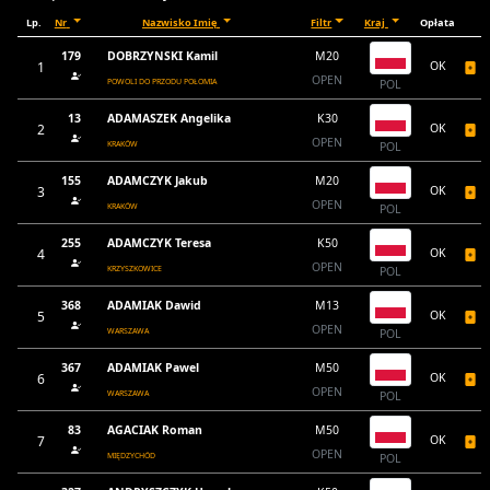
Lp.
Nr
Nazwisko Imię
Filtr
Kraj
Opłata
179
DOBRZYNSKI Kamil
M20
1
OK
OPEN
POWOLI DO PRZODU POŁOMIA
POL
13
ADAMASZEK Angelika
K30
2
OK
OPEN
KRAKÓW
POL
155
ADAMCZYK Jakub
M20
3
OK
OPEN
KRAKÓW
POL
255
ADAMCZYK Teresa
K50
4
OK
OPEN
KRZYSZKOWICE
POL
368
ADAMIAK Dawid
M13
5
OK
OPEN
WARSZAWA
POL
367
ADAMIAK Pawel
M50
6
OK
OPEN
WARSZAWA
POL
83
AGACIAK Roman
M50
7
OK
OPEN
MIĘDZYCHÓD
POL