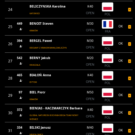
BELICZYNSKA Karolina
K40
24
OPEN
KATOWICE
POL
449
BENOIT Steven
M30
25
OK
OPEN
KRAKÓW
FRA
394
BERGEL Paweł
M30
26
OK
OPEN
BIEGAMY Z KRANOWIANKĄ ZAKLICZYN
POL
542
BERNY Jakub
M20
27
OK
OPEN
KWACZAŁA
POL
465
BIAŁOŃ Anna
K40
28
OPEN
BYTOM
POL
97
BIEL Piotr
M50
29
OK
OPEN
KRAKÓW
POL
BIENIAS - KACZMARCZYK Barbara
372
K40
30
OK
GLOBAL NATUREON BOCHNIA BIEGA TEAM NOWY
OPEN
POL
WIŚNICZ
334
BILSKI Janusz
M40
31
OK
OPEN
NIEPOŁOMICE