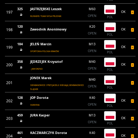
325
JASTRZĘBSKI Leszek
M60
197
OK
OPEN
RUNNERS TEAM NYSA PRUDNIK
POL
120
K20
198
Zawodnik Anonimowy
OK
OPEN
POL
184
JELEŃ Marcin
M13
199
OK
OPEN
SPORTOWA POLSKA KRAKÓW
POL
358
JĘDRZEJEK Krzysztof
M40
200
OK
OPEN
- JAWORZNO
POL
JONEK Marek
M40
201
SIEMIANOWICE I PRZYJACIELE BIEGAJĄ SIEMIANOWICE
OPEN
POL
ŚLĄSKIE
128
JOP Dorota
K40
202
OK
OPEN
SKAWINA
POL
459
JURA Kacper
M13
203
OK
OPEN
POL
461
KACZMARCZYK Dorota
K40
204
OK