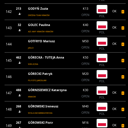
213
GODYŃ Zuzia
K13
142
OK
OPEN
DRÓŻKA TEAM KRAKÓW
POL
32
GOLEC Paulina
K40
143
OK
OPEN
AZS AWF KRAKÓW KRAKÓW
POL
GOTFRYD Mariusz
M50
144
OK
OPEN
JASŁO
POL
462
GÓRECKA - TUTEJA Anna
K50
145
OPEN
WIELICZKA
POL
GÓRECKI Patryk
M20
146
OPEN
PG FOTO JAROSŁAW
POL
488
GÓRNISIEWICZ Katarzyna
K30
147
OK
OPEN
KRAKOW
POL
268
GÓROWSKI Ireneusz
M40
148
OK
OPEN
WOLA ZACHARIASZOWSKA
POL
267
GÓROWSKI Piotr
M16
149
OK