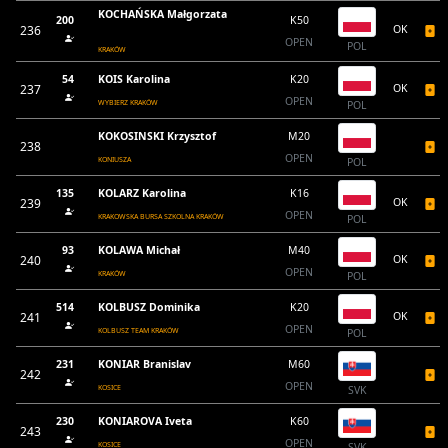
KOCHAŃSKA Małgorzata
200
K50
236
OK
OPEN
POL
KRAKÓW
54
KOIS Karolina
K20
237
OK
OPEN
WYBIERZ KRAKÓW
POL
KOKOSINSKI Krzysztof
M20
238
OPEN
KONIUSZA
POL
135
KOLARZ Karolina
K16
239
OK
OPEN
KRAKOWSKA BURSA SZKOLNA KRAKÓW
POL
93
KOLAWA Michał
M40
240
OK
OPEN
KRAKÓW
POL
514
KOLBUSZ Dominika
K20
241
OK
OPEN
KOLBUSZ TEAM KRAKÓW
POL
231
KONIAR Branislav
M60
242
OPEN
KOSICE
SVK
230
KONIAROVA Iveta
K60
243
OPEN
KOSICE
SVK