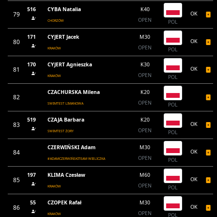
516
CYBA Natalia
K40
79
OK
OPEN
CHORZÓW
POL
171
CYJERT Jacek
M30
80
OK
OPEN
KRAKÓW
POL
170
CYJERT Agnieszka
K30
81
OK
OPEN
KRAKÓW
POL
CZACHURSKA Milena
K20
82
OPEN
SWIMTEST LIMANOWA
POL
519
CZAJA Barbara
K20
83
OK
OPEN
SWIMTEST ŻORY
POL
CZERWIŃSKI Adam
M30
84
OK
OPEN
#ADAMCZERWIŃSKITEAM WIELICZKA
POL
197
KLIMA Czesław
M60
85
OK
OPEN
KRAKÓW
POL
55
CZOPEK Rafał
M30
86
OK
OPEN
KRAKÓW
POL