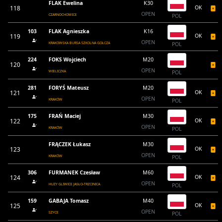
FLAK Ewelina
K30
118
OK
OPEN
CZARNOCHOWICE
POL
103
FLAK Agnieszka
K16
119
OK
OPEN
KRAKOWSKA BURSA SZKOLNA GOŁCZA
POL
224
FOKS Wojciech
M20
120
OPEN
WIELICZKA
POL
281
FORYŚ Mateusz
M20
121
OK
OPEN
KRAKÓW
POL
175
FRAŃ Maciej
M30
122
OK
OPEN
KRAKÓW
POL
FRĄCZEK Łukasz
M30
123
OK
OPEN
KRAKÓW
POL
306
FURMANEK Czesław
M60
124
OK
OPEN
HUZY GLIWICE JASŁO-TRZCINICA
POL
159
GABAJA Tomasz
M40
125
OK
OPEN
SZYCE
POL