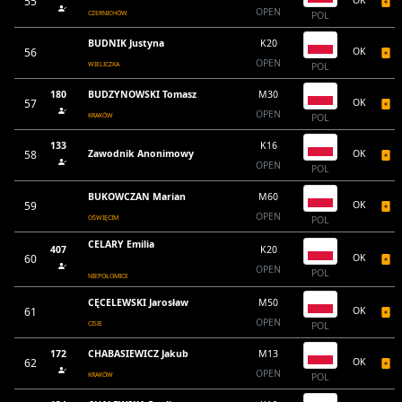
55
OK
OPEN
CZERNICHÓW
POL
BUDNIK Justyna
K20
56
OK
OPEN
WIELICZKA
POL
180
BUDZYNOWSKI Tomasz
M30
57
OK
OPEN
KRAKÓW
POL
133
K16
58
Zawodnik Anonimowy
OK
OPEN
POL
BUKOWCZAN Marian
M60
59
OK
OPEN
OŚWIĘCIM
POL
CELARY Emilia
407
K20
60
OK
OPEN
POL
NIEPOŁOMICE
CĘCELEWSKI Jarosław
M50
61
OK
OPEN
CISIE
POL
172
CHABASIEWICZ Jakub
M13
62
OK
OPEN
KRAKÓW
POL