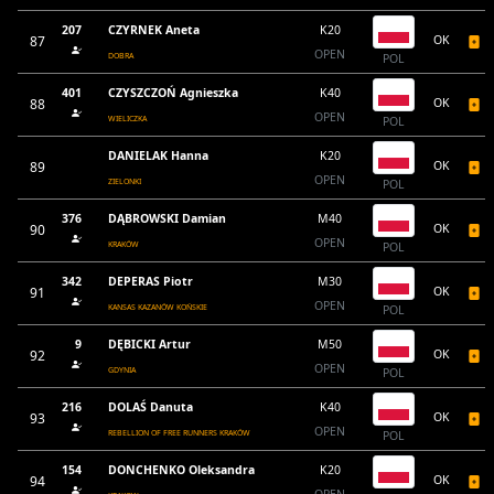
207
CZYRNEK Aneta
K20
87
OK
OPEN
DOBRA
POL
401
CZYSZCZOŃ Agnieszka
K40
88
OK
OPEN
WIELICZKA
POL
DANIELAK Hanna
K20
89
OK
OPEN
ZIELONKI
POL
376
DĄBROWSKI Damian
M40
90
OK
OPEN
KRAKÓW
POL
342
DEPERAS Piotr
M30
91
OK
OPEN
KANSAS KAZANÓW KOŃSKIE
POL
9
DĘBICKI Artur
M50
92
OK
OPEN
GDYNIA
POL
216
DOLAŚ Danuta
K40
93
OK
OPEN
REBELLION OF FREE RUNNERS KRAKÓW
POL
154
DONCHENKO Oleksandra
K20
94
OK