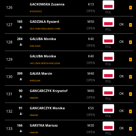
GACKOWSKA Zuzanna
K13
126
OPEN
BYDGOSZCZ
POL
165
GADZIAŁA Ryszard
M50
127
OK
OPEN
ZICO TEAM WIĘCŁAWICE STARE
POL
284
GALUBA Monika
K40
128
OK
OPEN
WIELICZKA
POL
GALUBA Monika
K40
129
OPEN
UKS LIDER SIERCZA WIELICZKA
POL
399
GAŁKA Marcin
M40
130
OK
OPEN
WROCŁAW
POL
90
GANCARCZYK Krzysztof
M60
131
OK
OPEN
KRAKÓW
POL
91
GANCARCZYK Monika
K50
132
OK
OPEN
KRAKÓW
POL
166
GARSTKA Mariusz
M30
133
OK
OPEN
KRAKÓW
POL