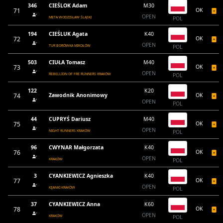
346
CIEŚLOK Adam
M30
71
OK
OPEN
META WODZISŁAW ŚLĄSKI
POL
194
CIEŚLUK Agata
K40
72
OK
OPEN
TUR BORÓWKA MIKOŁÓW
POL
503
CIUŁA Tomasz
M40
73
OK
OPEN
REBELLION OF FRE RUNNERS KRAKÓW
POL
122
K20
74
Zawodnik Anonimowy
OK
OPEN
POL
44
CUPRYŚ Dariusz
M40
75
OK
OPEN
NIGHT RUNNERS KRAKÓW
POL
96
CWYNAR Małgorzata
K40
76
OK
OPEN
KRAKÓW
POL
3
CYANKIEWICZ Agnieszka
K40
77
OK
OPEN
KIJANKI KRAKÓW
POL
37
CYANKIEWICZ Anna
K60
78
OK
OPEN
KRAKÓW
POL